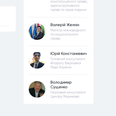
конституційного права,
адміністративного
права та прав людини
Валерій Желнін
Магістр міжнародного
та національного
права
Юрій Констанкевич
Головний консультант
Апарату Верховної
Ради України
Володимир
Сущенко
Науковий консультант
Центру Разумкова