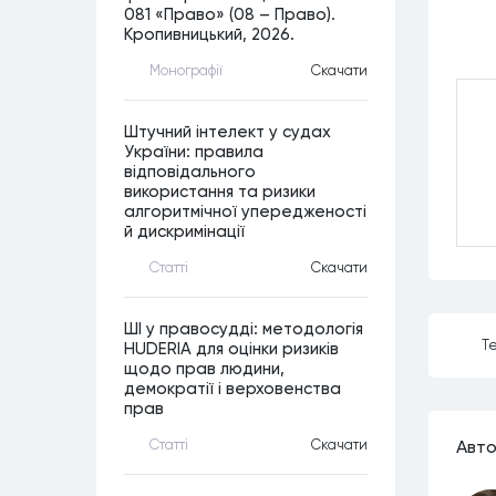
081 «Право» (08 – Право).
Кропивницький, 2026.
Монографiї
Скачати
Штучний інтелект у судах
України: правила
відповідального
використання та ризики
алгоритмічної упередженості
й дискримінації
Статтi
Скачати
ШІ у правосудді: методологія
Те
HUDERIA для оцінки ризиків
щодо прав людини,
демократії і верховенства
прав
Статтi
Скачати
Авто