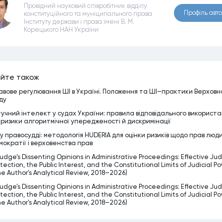
Провідний науковий співробітник відділу
Профiль авт
конституційного та муніципального права
Інституту держави і права імені В. М.
Корецького НАН України
йте також
авове регулювання ШІ в Україні. Положення та ШІ–практики Верховн
ду
учний інтелект у судах України: правила відповідального використ
 ризики алгоритмічної упередженості й дискримінації
 у правосудді: методологія HUDERIA для оцінки ризиків щодо прав люд
мократії і верховенства прав
udge’s Dissenting Opinions in Administrative Proceedings: Effective Judi
tection, the Public Interest, and the Constitutional Limits of Judicial P
he Author’s Analytical Review, 2018–2026)
udge’s Dissenting Opinions in Administrative Proceedings: Effective Judi
tection, the Public Interest, and the Constitutional Limits of Judicial P
he Author’s Analytical Review, 2018–2026)