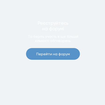
Реєструйтесь
на форумi
Та беріть участь в ще бiльшiй
кiлькостi обговорень
Перейти на форум