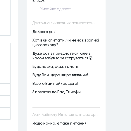
влади.
Михайло адвокат
Доктрина виключних повноважень VS Доктрина прихованих повноважень
Доброго дня!
Хотів би спитати, чи немає в записі
цього заходу?
Дуже хотів приєднатися, але з
часом забув зареєструватися😰.
Будь ласка, скажіть мені.
Буду Вам щиро щиро вдячний!
Всього Вам найкращого!
З повагою до Вас, Тимофій
Акти Кабінету Міністрів та інших органів державної влади як джерела конституційного права
Якщо можна, є таке питання: