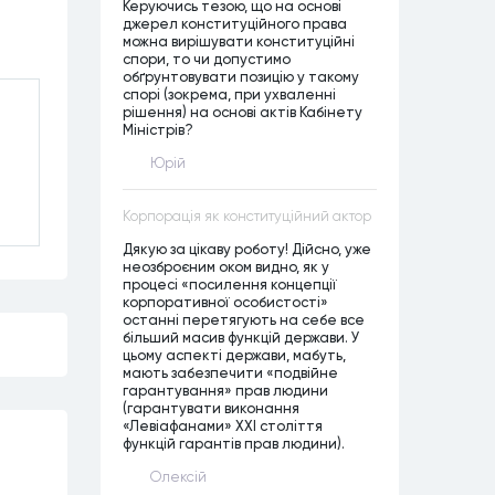
Керуючись тезою, що на основі
джерел конституційного права
можна вирішувати конституційні
спори, то чи допустимо
обґрунтовувати позицію у такому
спорі (зокрема, при ухваленні
рішення) на основі актів Кабінету
Міністрів?
Юрій
Корпорація як конституційний актор
Дякую за цікаву роботу! Дійсно, уже
неозброєним оком видно, як у
процесі «посилення концепції
корпоративної особистості»
останні перетягують на себе все
більший масив функцій держави. У
цьому аспекті держави, мабуть,
мають забезпечити «подвійне
гарантування» прав людини
(гарантувати виконання
«Левіафанами» ХХІ століття
функцій гарантів прав людини).
Олексій