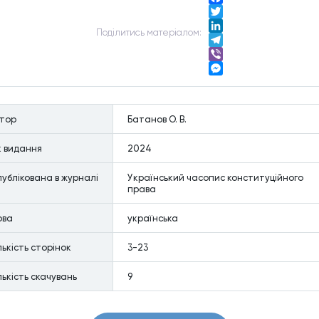
Facebook
Twitter
Подiлитись матерiалом:
LinkedIn
Telegram
Viber
Messenger
втор
Батанов О. В.
к видання
2024
ублiкована в журналi
Український часопис конституційного
права
ова
українська
лькiсть сторiнок
3-23
лькiсть скачувань
9