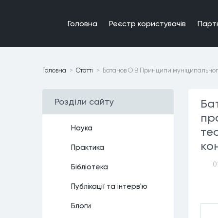
Головна
Реєстр користувачiв
Парт
Головна
Статтi
Батанов О В Принципи муніципального 
Роздiли сайту
Ба
пр
Наука
те
кон
Практика
0
Бiблiотека
Публiкацiї та iнтерв'ю
Блоги