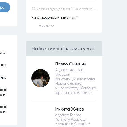
ора
22 червня відбудеться Міжнародна науково-практична конференція “Конституційна демократія в умовах загроз територіальній цілісності та національній безпеці”
Чи є інформаційний лист?
Михайло
Найактивнiшi користувачi
ого
Павло Синицин
ання
Адвокат. Аспірант
кафедри
ини,
конституційного права
Національного
університету «Одеська
cial
юридична академія»
ower
cial
Микита Жуков
ower
адвокат, Голова
Комітету Асоціації
правників України з