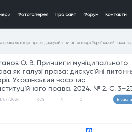
нери
Фотогалерея
Про сайт
Форум
Контакти
права як галузі права: дискусійні питання теорії Український часопис
танов О. В. Принципи муніципального
ава як галузі права: дискусійні питанн
орії. Український часопис
ституційного права. 2024. № 2. С. 3–23
1/07/2024
624
9
0
В закл