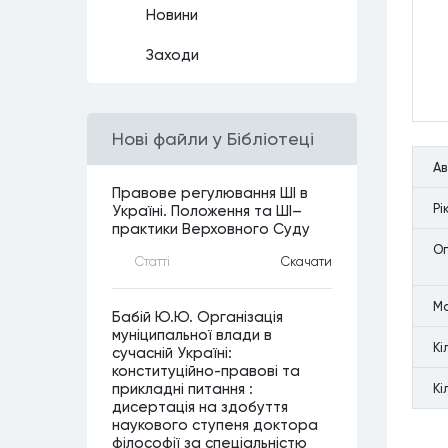
Новини
Заходи
Нові файли у Бібліотеці
А
Правове регулювання ШІ в
Рi
Україні. Положення та ШІ–
практики Верховного Суду
Оп
Статтi
Скачати
М
Бабій Ю.Ю. Організація
муніципальної влади в
Кi
сучасній Україні:
конституційно-правові та
прикладні питання :
Кi
дисертація на здобуття
наукового ступеня доктора
філософії за спеціальністю