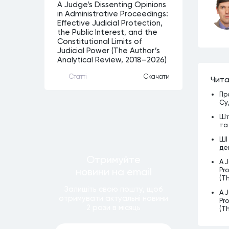
A Judge’s Dissenting Opinions
in Administrative Proceedings:
Effective Judicial Protection,
the Public Interest, and the
Constitutional Limits of
Judicial Power (The Author’s
Analytical Review, 2018–2026)
Статтi
Скачати
Чита
Пр
Су
Шт
та
ШІ
де
Отримуйте
A J
новини
на email
Pro
(T
Залишiть свою пошту, щоб
A J
отримувати актуальнi новини
Pro
2 рази
в мiсяць
(T