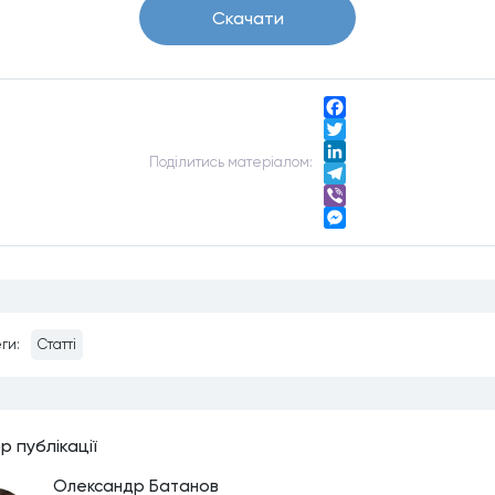
Скачати
Facebook
Twitter
Подiлитись матерiалом:
LinkedIn
Telegram
Viber
Messenger
ги:
Статті
р публiкацiї
Олександр Батанов