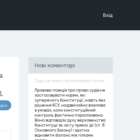
Вхiд
Нові коментарі
я
Суди не мають застосовувати положення законів, які не відповідають Конституції, незалежно від того, чи визнавалися вони Конституційним Судом України неконституційними, тобто закони, що суперечать Конституції України не можуть застосовуватися навіть у випадках, коли вони є чинними
Правова позиція про право судів не
.
застосовувати норми, які
суперечать Конституції, навіть без
рішення КСУ, надзвичайно важлива
адки
в умовах, коли конституційний
контроль фактично паралізовано.
Вона відповідає духу верховенства
Конституції як акту прямої дії (ст. 8
Основного Закону) і здатна
відновити баланс між гілками