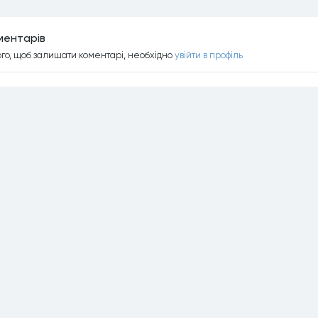
ментарiв
ого, щоб залишати коментарi, необхiдно
увiйти в профiль