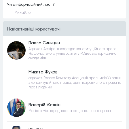
Чи є інформаційний лист?
Михайло
Найактивнiшi користувачi
Павло Синицин
Адвокат. Аспірант кафедри конституційного права
Національного університету «Одеська юридична
академія»
Микита Жуков
адвокат, Голова Комітету Асоціації правників України
з конституційного права, адміністративного права та
прав людини
Валерій Желнін
Магістр міжнародного та національного права