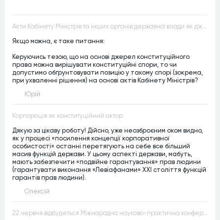
Акти Кабінету Міністрів та інших органів державної влади як джерела конституційного права
Якщо можна, є таке питання:
Керуючись тезою, що на основі джерел конституційного
права можна вирішувати конституційні спори, то чи
допустимо обґрунтовувати позицію у такому спорі (зокрема,
при ухваленні рішення) на основі актів Кабінету Міністрів?
Юрій
Корпорація як конституційний актор
Дякую за цікаву роботу! Дійсно, уже неозброєним оком видно,
як у процесі «посилення концепції корпоративної
особистості» останні перетягують на себе все більший
масив функцій держави. У цьому аспекті держави, мабуть,
мають забезпечити «подвійне гарантування» прав людини
(гарантувати виконання «Левіафанами» ХХІ століття функцій
гарантів прав людини).
Олексій
22 червня відбудеться Міжнародна науково-практична конференція “Конституційна демократія в умовах загроз територіальній цілісності та національній безпеці”