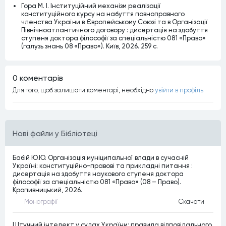
Гора М. І. Інституційний механізм реалізації
конституційного курсу на набуття повноправного
членства України в Європейському Союзі та в Організації
Північноатлантичного договору : дисертація на здобуття
ступеня доктора філософії за спеціальністю 081 «Право»
(галузь знань 08 «Право»). Київ, 2026. 259 с.
0 коментарiв
Для того, щоб залишати коментарi, необхiдно
увiйти в профiль
Нові файли у Бібліотеці
Бабій Ю.Ю. Організація муніципальної влади в сучасній
Україні: конституційно-правові та прикладні питання :
дисертація на здобуття наукового ступеня доктора
філософії за спеціальністю 081 «Право» (08 – Право).
Кропивницький, 2026.
Монографiї
Скачати
Штучний інтелект у судах України: правила відповідального