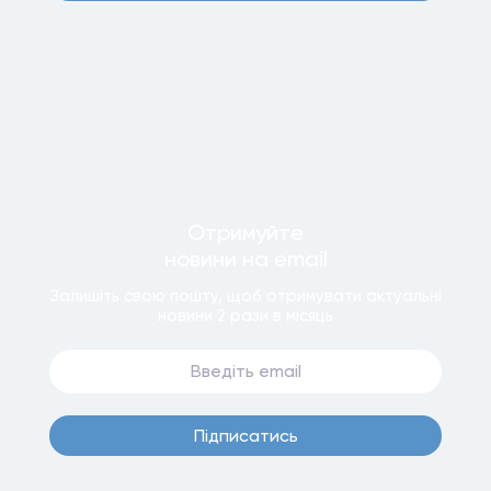
Отримуйте
новини
на email
Залишiть свою пошту, щоб отримувати актуальнi
новини
2 рази
в мiсяць
Пiдписатись