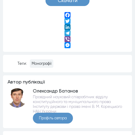
Скачати
Facebook
Twitter
LinkedIn
Telegram
Viber
Messenger
Теги:
Монографії
Автор публiкацiї
Олександр Батанов
Провідний науковий співробітник відділу
конституційного та муніципального права
Інституту держави і права імені В. М. Корецького
НАН України
Профiль автора