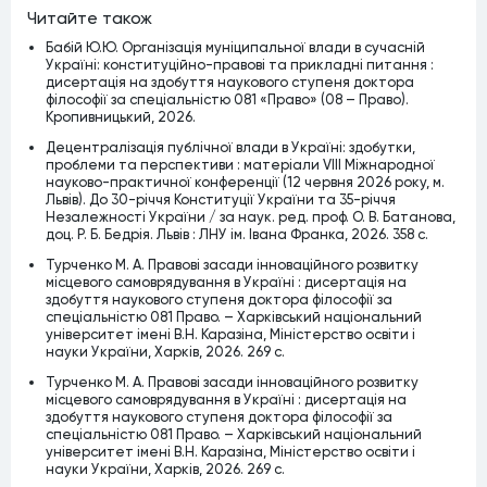
Читайте також
Бабій Ю.Ю. Організація муніципальної влади в сучасній
Україні: конституційно-правові та прикладні питання :
дисертація на здобуття наукового ступеня доктора
філософії за спеціальністю 081 «Право» (08 – Право).
Кропивницький, 2026.
Децентралізація публічної влади в Україні: здобутки,
проблеми та перспективи : матеріали VІІІ Міжнародної
науково-практичної конференції (12 червня 2026 року, м.
Львів). До 30-річчя Конституції України та 35-річчя
Незалежності України / за наук. ред. проф. О. В. Батанова,
доц. Р. Б. Бедрія. Львів : ЛНУ ім. Івана Франка, 2026. 358 с.
Турченко М. А. Правові засади інноваційного розвитку
місцевого самоврядування в Україні : дисертація на
здобуття наукового ступеня доктора філософії за
спеціальністю 081 Право. – Харківський національний
університет імені В.Н. Каразіна, Міністерство освіти і
науки України, Харків, 2026. 269 c.
Турченко М. А. Правові засади інноваційного розвитку
місцевого самоврядування в Україні : дисертація на
здобуття наукового ступеня доктора філософії за
спеціальністю 081 Право. – Харківський національний
університет імені В.Н. Каразіна, Міністерство освіти і
науки України, Харків, 2026. 269 c.