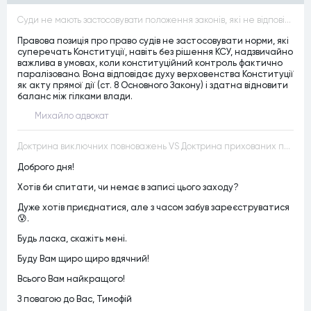
Суди не мають застосовувати положення законів, які не відповідають Конституції, незалежно від того, чи визнавалися вони Конституційним Судом України неконституційними, тобто закони, що суперечать Конституції України не можуть застосовуватися навіть у випадках, коли вони є чинними
Правова позиція про право судів не застосовувати норми, які
суперечать Конституції, навіть без рішення КСУ, надзвичайно
важлива в умовах, коли конституційний контроль фактично
паралізовано. Вона відповідає духу верховенства Конституції
як акту прямої дії (ст. 8 Основного Закону) і здатна відновити
баланс між гілками влади.
Михайло адвокат
Доктрина виключних повноважень VS Доктрина прихованих повноважень
Доброго дня!
Хотів би спитати, чи немає в записі цього заходу?
Дуже хотів приєднатися, але з часом забув зареєструватися
😰.
Будь ласка, скажіть мені.
Буду Вам щиро щиро вдячний!
Всього Вам найкращого!
З повагою до Вас, Тимофій