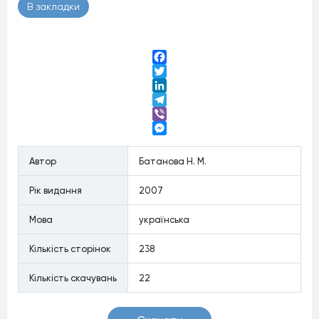
В закладки
Facebook
Twitter
LinkedIn
Telegram
Viber
Messenger
Автор
Батанова Н. М.
Рiк видання
2007
Мова
українська
Кiлькiсть сторiнок
238
Кiлькiсть скачувань
22