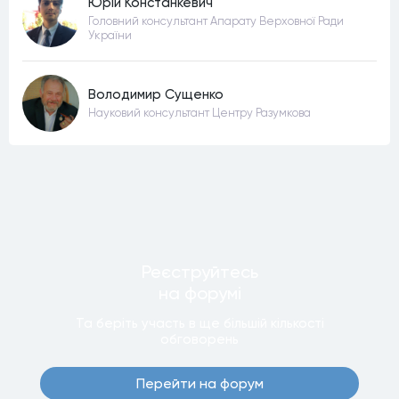
Юрій Констанкевич
Головний консультант Апарату Верховної Ради
України
Володимир Сущенко
Науковий консультант Центру Разумкова
Реєструйтесь
на форумi
Та беріть участь в ще бiльшiй кiлькостi
обговорень
Перейти на форум