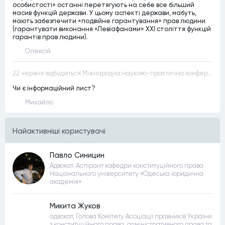
особистості» останні перетягують на себе все більший
масив функцій держави. У цьому аспекті держави, мабуть,
мають забезпечити «подвійне гарантування» прав людини
(гарантувати виконання «Левіафанами» ХХІ століття функцій
гарантів прав людини).
Олексій
22 червня відбудеться Міжнародна науково-практична конференція “Конституційна демократія в умовах загроз територіальній цілісності та національній безпеці”
Чи є інформаційний лист?
Михайло
Найактивнiшi користувачi
Павло Синицин
Адвокат. Аспірант кафедри конституційного права
Національного університету «Одеська юридична
академія»
Микита Жуков
адвокат, Голова Комітету Асоціації правників України
з конституційного права, адміністративного права та