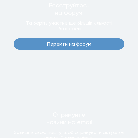
Реєструйтесь
на форумi
Та беріть участь в ще бiльшiй кiлькостi
обговорень
Перейти на форум
Отримуйте
новини
на email
Залишiть свою пошту, щоб отримувати актуальнi
новини
2 рази
в мiсяць