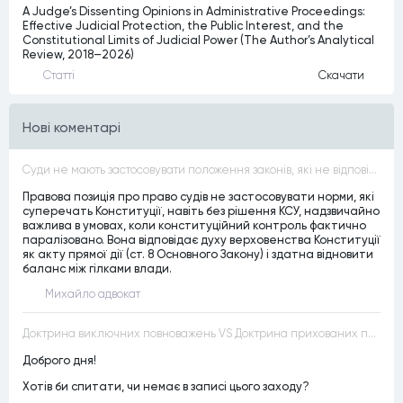
A Judge’s Dissenting Opinions in Administrative Proceedings:
Effective Judicial Protection, the Public Interest, and the
Constitutional Limits of Judicial Power (The Author’s Analytical
Review, 2018–2026)
Статтi
Скачати
Нові коментарі
Суди не мають застосовувати положення законів, які не відповідають Конституції, незалежно від того, чи визнавалися вони Конституційним Судом України неконституційними, тобто закони, що суперечать Конституції України не можуть застосовуватися навіть у випадках, коли вони є чинними
Правова позиція про право судів не застосовувати норми, які
суперечать Конституції, навіть без рішення КСУ, надзвичайно
важлива в умовах, коли конституційний контроль фактично
паралізовано. Вона відповідає духу верховенства Конституції
як акту прямої дії (ст. 8 Основного Закону) і здатна відновити
баланс між гілками влади.
Михайло адвокат
Доктрина виключних повноважень VS Доктрина прихованих повноважень
Доброго дня!
Хотів би спитати, чи немає в записі цього заходу?