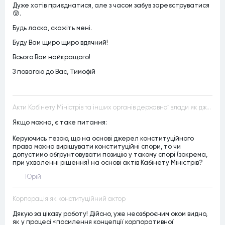
Дуже хотів приєднатися, але з часом забув зареєструватися
😰.
Будь ласка, скажіть мені.
Буду Вам щиро щиро вдячний!
Всього Вам найкращого!
З повагою до Вас, Тимофій
Акти Кабінету Міністрів та інших органів державної влади як джерела конституційного права
Якщо можна, є таке питання:
Керуючись тезою, що на основі джерел конституційного
права можна вирішувати конституційні спори, то чи
допустимо обґрунтовувати позицію у такому спорі (зокрема,
при ухваленні рішення) на основі актів Кабінету Міністрів?
Юрій
Корпорація як конституційний актор
Дякую за цікаву роботу! Дійсно, уже неозброєним оком видно,
як у процесі «посилення концепції корпоративної