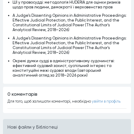
ШІ у правосудді: методологія HUDERIA для оцінки ризиків
щодо прав людини, демократії і верховенства прав
A Judge’s Dissenting Opinions in Administrative Proceedings:
Effective Judicial Protection, the Public Interest, and the
Constitutional Limits of Judicial Power (The Author’s
Analytical Review, 2018–2026)
A Judge’s Dissenting Opinions in Administrative Proceedings:
Effective Judicial Protection, the Public Interest, and the
Constitutional Limits of Judicial Power (The Author’s
Analytical Review, 2018–2026)
Окремі думки судді в адміністративному судочинстві:
ефективний судовий захист, суспільний інтерес та
конституційні межі судової влади (авторський
аналітичний огляд за 2018–2026 роки)
0 коментарiв
Для того, щоб залишати коментарi, необхiдно
увiйти в профiль
Нові файли у Бібліотеці