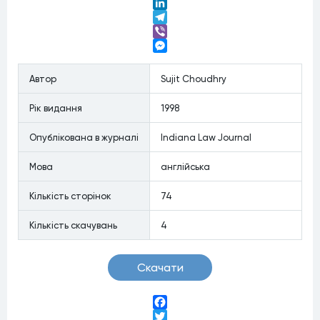
Twitter
LinkedIn
Telegram
Viber
Messenger
Автор
Sujit Choudhry
Рiк видання
1998
Опублiкована в журналi
Indiana Law Journal
Мова
англійська
Кiлькiсть сторiнок
74
Кiлькiсть скачувань
4
Скачати
Facebook