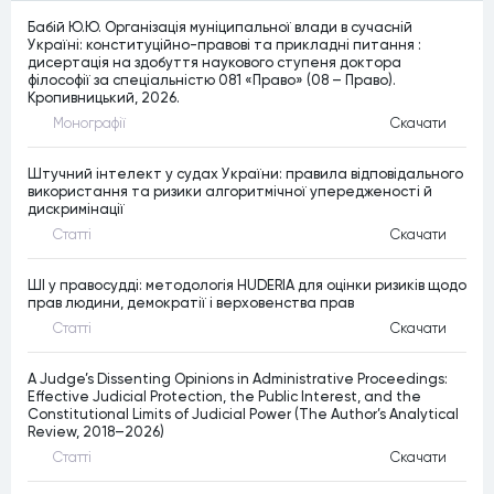
Бабій Ю.Ю. Організація муніципальної влади в сучасній
Україні: конституційно-правові та прикладні питання :
дисертація на здобуття наукового ступеня доктора
філософії за спеціальністю 081 «Право» (08 – Право).
Кропивницький, 2026.
Монографiї
Скачати
Штучний інтелект у судах України: правила відповідального
використання та ризики алгоритмічної упередженості й
дискримінації
Статтi
Скачати
ШІ у правосудді: методологія HUDERIA для оцінки ризиків щодо
прав людини, демократії і верховенства прав
Статтi
Скачати
A Judge’s Dissenting Opinions in Administrative Proceedings:
Effective Judicial Protection, the Public Interest, and the
Constitutional Limits of Judicial Power (The Author’s Analytical
Review, 2018–2026)
Статтi
Скачати