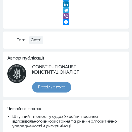
Twitter
LinkedIn
Telegram
Viber
Messenger
Теги:
Статті
Автор публiкацiї
CONSTITUTIONALIST
КОНСТИТУЦІОНАЛІСТ
Профiль автора
Читайте також
Штучний інтелект у судах України: правила
відповідального використання та ризики алгоритмічної
упередженості й дискримінації