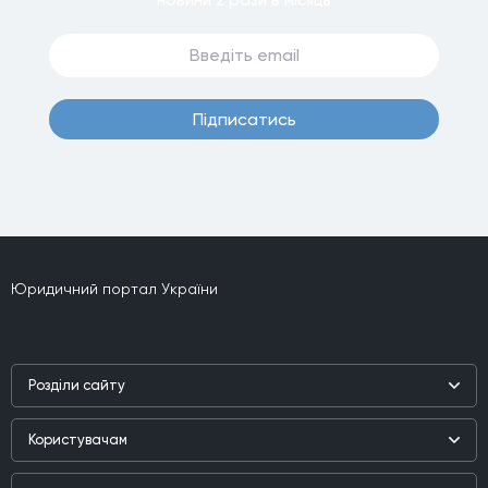
Пiдписатись
Юридичний портал України
Роздiли сайту
Наука
Користувачам
Практика
Реєстр користувачiв
Бiблiотека