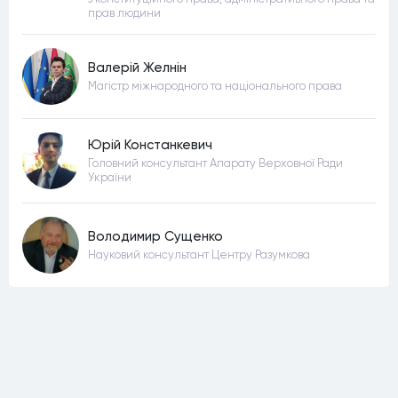
прав людини
Валерій Желнін
Магістр міжнародного та національного права
Юрій Констанкевич
Головний консультант Апарату Верховної Ради
України
Володимир Сущенко
Науковий консультант Центру Разумкова