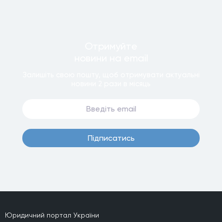
Отримуйте
новини
на email
Залишiть свою пошту, щоб отримувати актуальнi
новини
2 рази
в мiсяць
Пiдписатись
Юридичний портал України