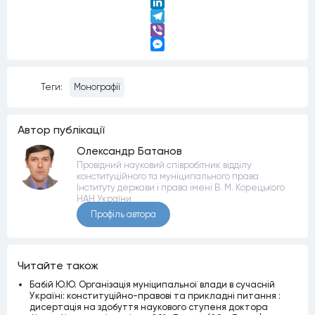
Twitter
LinkedIn
Telegram
Viber
Messenger
Теги:
Монографії
Автор публiкацiї
Олександр Батанов
Провідний науковий співробітник відділу
конституційного та муніципального права
Інституту держави і права імені В. М. Корецького
НАН України
Профiль автора
Читайте також
Бабій Ю.Ю. Організація муніципальної влади в сучасній
Україні: конституційно-правові та прикладні питання :
дисертація на здобуття наукового ступеня доктора