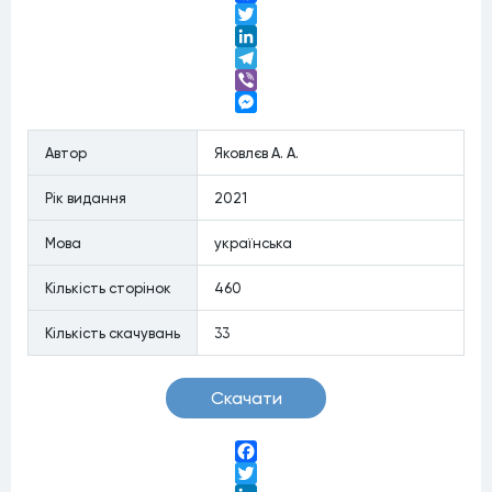
Facebook
Twitter
LinkedIn
Telegram
Viber
Messenger
Автор
Яковлєв А. А.
Рiк видання
2021
Мова
українська
Кiлькiсть сторiнок
460
Кiлькiсть скачувань
33
Скачати
Facebook