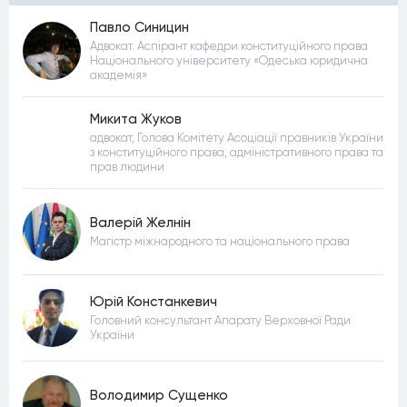
Павло Синицин
Адвокат. Аспірант кафедри конституційного права
Національного університету «Одеська юридична
академія»
Микита Жуков
адвокат, Голова Комітету Асоціації правників України
з конституційного права, адміністративного права та
прав людини
Валерій Желнін
Магістр міжнародного та національного права
Юрій Констанкевич
Головний консультант Апарату Верховної Ради
України
Володимир Сущенко