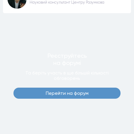
Науковий консультант Центру Разумкова
Реєструйтесь
на форумi
Та беріть участь в ще бiльшiй кiлькостi
обговорень
Перейти на форум