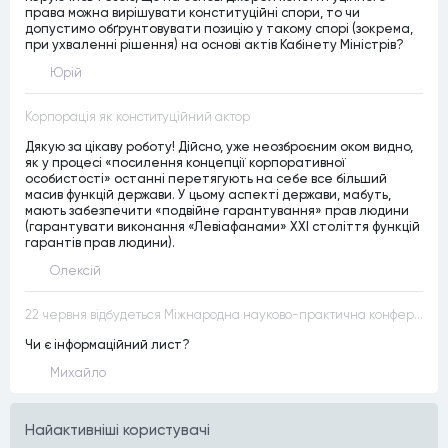
права можна вирішувати конституційні спори, то чи
допустимо обґрунтовувати позицію у такому спорі (зокрема,
при ухваленні рішення) на основі актів Кабінету Міністрів?
Юрій
Корпорація як конституційний актор
Дякую за цікаву роботу! Дійсно, уже неозброєним оком видно,
як у процесі «посилення концепції корпоративної
особистості» останні перетягують на себе все більший
масив функцій держави. У цьому аспекті держави, мабуть,
мають забезпечити «подвійне гарантування» прав людини
(гарантувати виконання «Левіафанами» ХХІ століття функцій
гарантів прав людини).
Олексій
22 червня відбудеться Міжнародна науково-практична конференція “Конституційна демократія в умовах загроз територіальній цілісності та національній безпеці”
Чи є інформаційний лист?
Михайло
Найактивнiшi користувачi