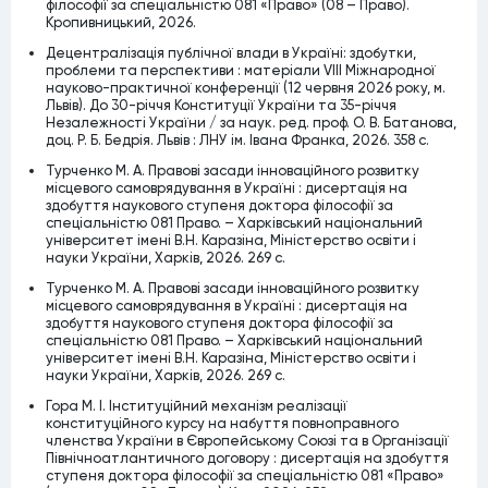
філософії за спеціальністю 081 «Право» (08 – Право).
Кропивницький, 2026.
Децентралізація публічної влади в Україні: здобутки,
проблеми та перспективи : матеріали VІІІ Міжнародної
науково-практичної конференції (12 червня 2026 року, м.
Львів). До 30-річчя Конституції України та 35-річчя
Незалежності України / за наук. ред. проф. О. В. Батанова,
доц. Р. Б. Бедрія. Львів : ЛНУ ім. Івана Франка, 2026. 358 с.
Турченко М. А. Правові засади інноваційного розвитку
місцевого самоврядування в Україні : дисертація на
здобуття наукового ступеня доктора філософії за
спеціальністю 081 Право. – Харківський національний
університет імені В.Н. Каразіна, Міністерство освіти і
науки України, Харків, 2026. 269 c.
Турченко М. А. Правові засади інноваційного розвитку
місцевого самоврядування в Україні : дисертація на
здобуття наукового ступеня доктора філософії за
спеціальністю 081 Право. – Харківський національний
університет імені В.Н. Каразіна, Міністерство освіти і
науки України, Харків, 2026. 269 c.
Гора М. І. Інституційний механізм реалізації
конституційного курсу на набуття повноправного
членства України в Європейському Союзі та в Організації
Північноатлантичного договору : дисертація на здобуття
ступеня доктора філософії за спеціальністю 081 «Право»