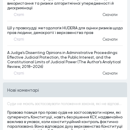
використання та ризики алгоритмічної упередженості й
дискримінації
Статтi
Скачати
ШІ у правосудді: методологія HUDERIA для оцінки ризиків щодо
прав людини, демократії і верховенства прав
Статтi
Скачати
A Judge’s Dissenting Opinions in Administrative Proceedings:
Effective Judicial Protection, the Public Interest, and the
Constitutional Limits of Judicial Power (The Author’s Analytical
Review, 2018–2026)
Статтi
Скачати
Нові коментарі
Суди не мають застосовувати положення законів, які не відповідають Конституції, незалежно від того, чи визнавалися вони Конституційним Судом України неконституційними, тобто закони, що суперечать Конституції України не можуть застосовуватися навіть у випадках, коли вони є чинними
Правова позиція про право судів не застосовувати норми, які
суперечать Конституції, навіть без рішення КСУ, надзвичайно
важлива в умовах, коли конституційний контроль фактично
паралізовано. Вона відповідає духу верховенства Конституції