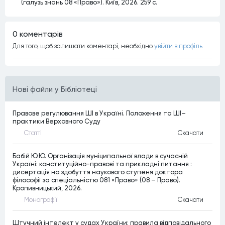
(галузь знань 08 «Право»). Київ, 2026. 259 с.
0 коментарiв
Для того, щоб залишати коментарi, необхiдно
увiйти в профiль
Нові файли у Бібліотеці
Правове регулювання ШІ в Україні. Положення та ШІ–
практики Верховного Суду
Статтi
Скачати
Бабій Ю.Ю. Організація муніципальної влади в сучасній
Україні: конституційно-правові та прикладні питання :
дисертація на здобуття наукового ступеня доктора
філософії за спеціальністю 081 «Право» (08 – Право).
Кропивницький, 2026.
Монографiї
Скачати
Штучний інтелект у судах України: правила відповідального