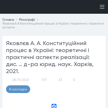
Головна
Монографiї
Яковлєв А А Конституційний процес в Україні: теоретичні і практичні
аспекти
Яковлєв А. А. Конституційний
процес в Україні: теоретичні і
практичні аспекти реалізації:
дис. … д-ра юрид. наук. Харків,
2021.
28/11/2021
1171
33
0
В закладки