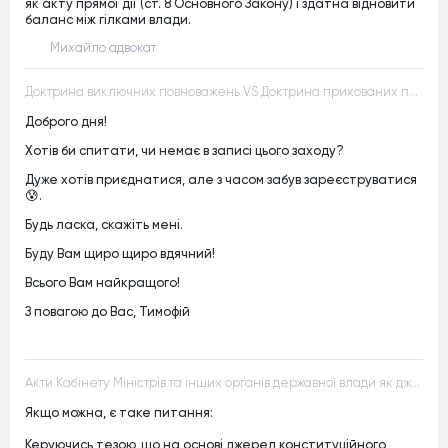
як акту прямої дії (ст. 8 Основного Закону) і здатна відновити
баланс між гілками влади.
Михайло адвокат
Доктрина виключних повноважень VS Доктрина прихованих повноважень
Доброго дня!
Хотів би спитати, чи немає в записі цього заходу?
Дуже хотів приєднатися, але з часом забув зареєструватися
😰.
Будь ласка, скажіть мені.
Буду Вам щиро щиро вдячний!
Всього Вам найкращого!
З повагою до Вас, Тимофій
Акти Кабінету Міністрів та інших органів державної влади як джерела конституційного права
Якщо можна, є таке питання:
Керуючись тезою, що на основі джерел конституційного