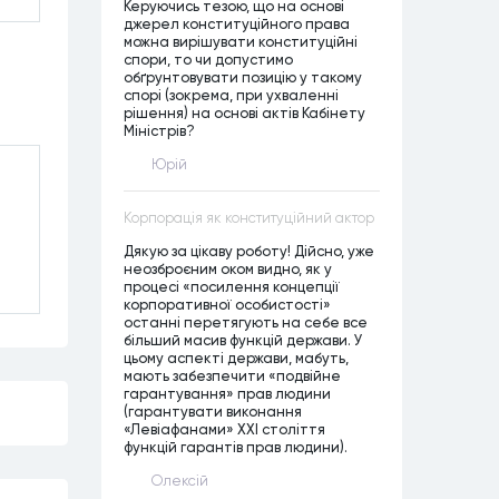
Керуючись тезою, що на основі
джерел конституційного права
можна вирішувати конституційні
спори, то чи допустимо
обґрунтовувати позицію у такому
спорі (зокрема, при ухваленні
рішення) на основі актів Кабінету
Міністрів?
Юрій
Корпорація як конституційний актор
Дякую за цікаву роботу! Дійсно, уже
неозброєним оком видно, як у
процесі «посилення концепції
корпоративної особистості»
останні перетягують на себе все
більший масив функцій держави. У
цьому аспекті держави, мабуть,
мають забезпечити «подвійне
гарантування» прав людини
(гарантувати виконання
«Левіафанами» ХХІ століття
функцій гарантів прав людини).
Олексій