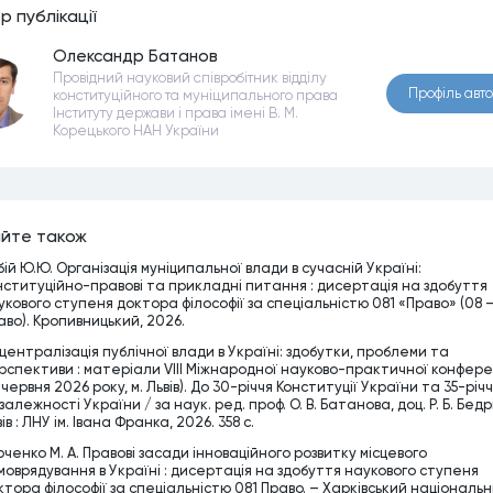
р публiкацiї
Олександр Батанов
Провідний науковий співробітник відділу
Профiль авт
конституційного та муніципального права
Інституту держави і права імені В. М.
Корецького НАН України
йте також
бій Ю.Ю. Організація муніципальної влади в сучасній Україні:
нституційно-правові та прикладні питання : дисертація на здобуття
укового ступеня доктора філософії за спеціальністю 081 «Право» (08 
аво). Кропивницький, 2026.
централізація публічної влади в Україні: здобутки, проблеми та
рспективи : матеріали VІІІ Міжнародної науково-практичної конфере
 червня 2026 року, м. Львів). До 30-річчя Конституції України та 35-річ
алежності України / за наук. ред. проф. О. В. Батанова, доц. Р. Б. Бедрі
ів : ЛНУ ім. Івана Франка, 2026. 358 с.
рченко М. А. Правові засади інноваційного розвитку місцевого
моврядування в Україні : дисертація на здобуття наукового ступеня
ктора філософії за спеціальністю 081 Право. – Харківський національ