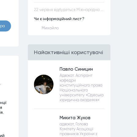
22 червня відбудеться Міжнародна науково-практична конференція “Конституційна демократія в умовах загроз територіальній цілісності та національній безпеці”
Чи є інформаційний лист?
ора
Михайло
Найактивнiшi користувачi
Павло Синицин
Адвокат. Аспірант
кафедри
–
конституційного права
Національного
університету «Одеська
юридична академія»
нції
чя
я.
Микита Жуков
адвокат, Голова
Комітету Асоціації
правників України з
ний