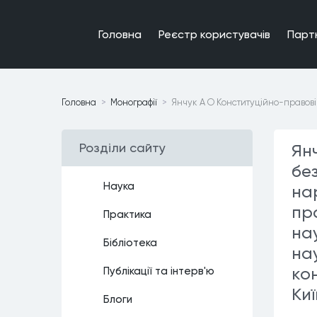
Головна
Реєстр користувачiв
Парт
Головна
Монографiї
Янчук А О Конституційно-правові
Роздiли сайту
Ян
бе
Наука
на
пр
Практика
на
Бiблiотека
нау
ко
Публiкацiї та iнтерв'ю
Киї
Блоги