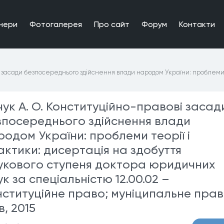
нери
Фотогалерея
Про сайт
Форум
Контакти
 засади безпосереднього здійснення влади народом України: проблеми т
чук А. О. Конституційно-правові засад
зпосереднього здійснення влади
родом України: проблеми теорії і
актики: дисертація на здобуття
укового ступеня доктора юридичних
к за спеціальністю 12.00.02 –
нституційне право; муніципальне прав
в, 2015