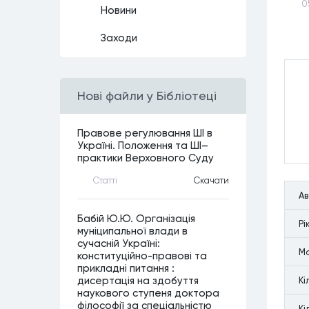
0
Новини
Заходи
Нові файли у Бібліотеці
Правове регулювання ШІ в
Україні. Положення та ШІ–
практики Верховного Суду
Статтi
Скачати
А
Бабій Ю.Ю. Організація
Рi
муніципальної влади в
сучасній Україні:
М
конституційно-правові та
прикладні питання :
дисертація на здобуття
Кi
наукового ступеня доктора
філософії за спеціальністю
Кi