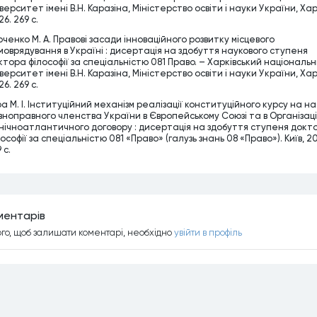
верситет імені В.Н. Каразіна, Міністерство освіти і науки України, Хар
6. 269 c.
рченко М. А. Правові засади інноваційного розвитку місцевого
моврядування в Україні : дисертація на здобуття наукового ступеня
ктора філософії за спеціальністю 081 Право. – Харківський національ
верситет імені В.Н. Каразіна, Міністерство освіти і науки України, Хар
6. 269 c.
ра М. І. Інституційний механізм реалізації конституційного курсу на н
вноправного членства України в Європейському Союзі та в Організаці
внічноатлантичного договору : дисертація на здобуття ступеня докт
ософії за спеціальністю 081 «Право» (галузь знань 08 «Право»). Київ, 2
 с.
ментарiв
ого, щоб залишати коментарi, необхiдно
увiйти в профiль