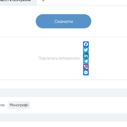
Скачати
Facebook
Twitter
Подiлитись матерiалом:
LinkedIn
Telegram
Viber
Messenger
ги:
Монографії