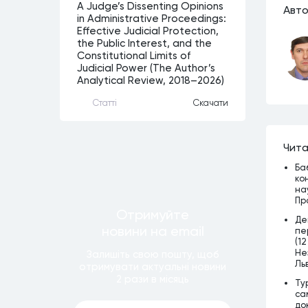
A Judge’s Dissenting Opinions
Авто
in Administrative Proceedings:
Effective Judicial Protection,
the Public Interest, and the
Constitutional Limits of
Judicial Power (The Author’s
Analytical Review, 2018–2026)
Статтi
Скачати
Чита
Ба
ко
на
Пр
Отримуйте
Де
новини
на email
пе
(12
Нез
Залишiть свою пошту, щоб
Льв
отримувати актуальнi новини
2 рази
в мiсяць
Ту
са
до