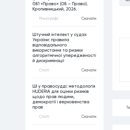
081 «Право» (08 – Право).
Кропивницький, 2026.
Монографiї
Скачати
Штучний інтелект у судах
України: правила
відповідального
використання та ризики
алгоритмічної упередженості
й дискримінації
Статтi
Скачати
ШІ у правосудді: методологія
HUDERIA для оцінки ризиків
щодо прав людини,
демократії і верховенства
прав
Те
Статтi
Скачати