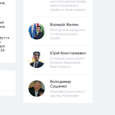
конституційного права,
ків,
адміністративного
права та прав людини
ний
Валерій Желнін
ків,
Магістр міжнародного
та національного
абуття
права
ї
ора
026.
Юрій Констанкевич
Головний консультант
Апарату Верховної
Ради України
Володимир
Сущенко
Науковий консультант
Центру Разумкова