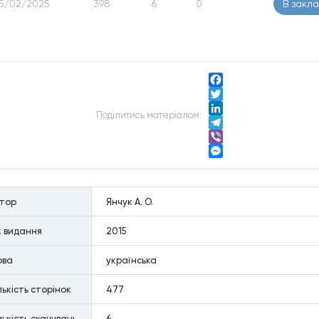
5/02/2025
398
6
0
В закл
Facebook
Twitter
Подiлитись матерiалом:
LinkedIn
Telegram
Viber
Messenger
втор
Янчук А. О.
к видання
2015
ова
українська
лькiсть сторiнок
477
лькiсть скачувань
6