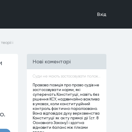
Вхiд
еорії і
и
Нові коментарі
Суди не мають застосовувати положення законів, які не відповідають Конституції, незалежно від того, чи визнавалися вони Конституційним Судом України неконституційними, тобто закони, що суперечать Конституції України не можуть застосовуватися навіть у випадках, коли вони є чинними
Правова позиція про право судів не
застосовувати норми, які
суперечать Конституції, навіть без
рішення КСУ, надзвичайно важлива
в умовах, коли конституційний
контроль фактично паралізовано.
о.
Вона відповідає духу верховенства
Конституції як акту прямої дії (ст. 8
Основного Закону) і здатна
відновити баланс між гілками