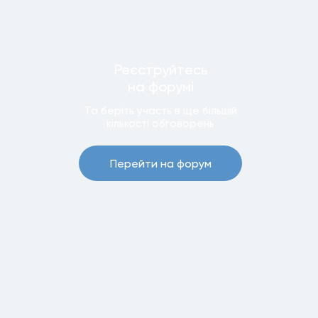
Реєструйтесь
на форумi
Та беріть участь в ще бiльшiй
кiлькостi обговорень
Перейти на форум