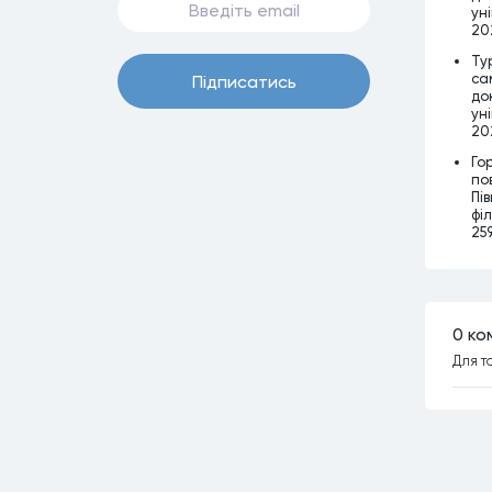
уні
202
Ту
са
Пiдписатись
до
уні
202
Го
по
Пі
філ
259
0 ко
Для т