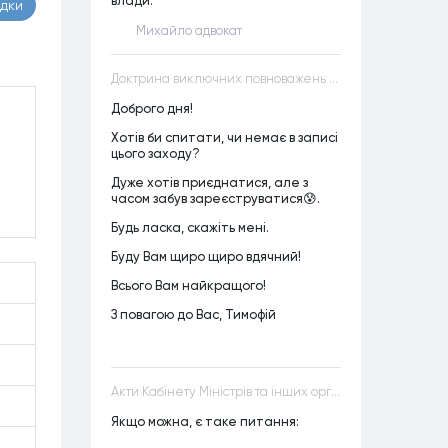
влади.
адки
Михайло адвокат
Доктрина виключних повноважень VS Доктрина прихованих повноважень
Доброго дня!
Хотів би спитати, чи немає в записі
цього заходу?
Дуже хотів приєднатися, але з
часом забув зареєструватися😰.
Будь ласка, скажіть мені.
Буду Вам щиро щиро вдячний!
Всього Вам найкращого!
З повагою до Вас, Тимофій
Акти Кабінету Міністрів та інших органів державної влади як джерела конституційного права
Якщо можна, є таке питання: