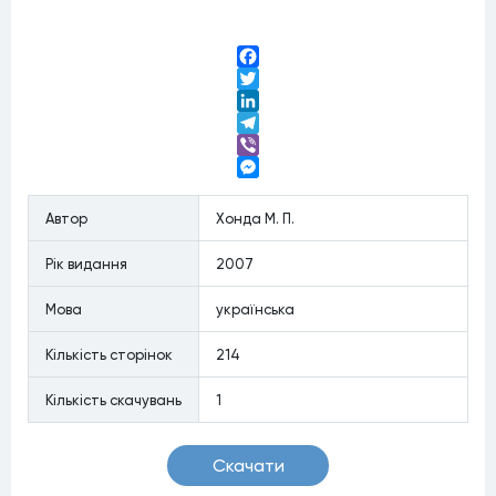
Facebook
Twitter
LinkedIn
Telegram
Viber
Messenger
Автор
Хонда М. П.
Рiк видання
2007
Мова
українська
Кiлькiсть сторiнок
214
Кiлькiсть скачувань
1
Скачати