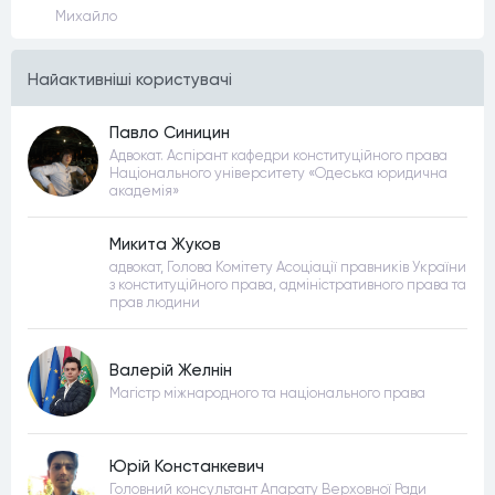
Михайло
Найактивнiшi користувачi
Павло Синицин
Адвокат. Аспірант кафедри конституційного права
Національного університету «Одеська юридична
академія»
Микита Жуков
адвокат, Голова Комітету Асоціації правників України
з конституційного права, адміністративного права та
прав людини
Валерій Желнін
Магістр міжнародного та національного права
Юрій Констанкевич
Головний консультант Апарату Верховної Ради