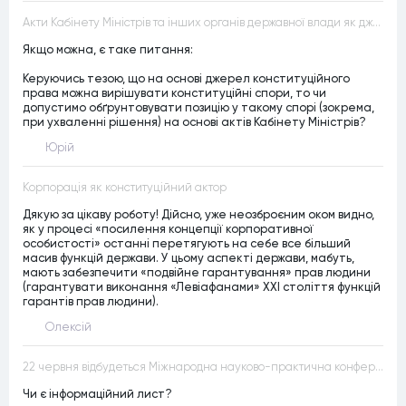
Акти Кабінету Міністрів та інших органів державної влади як джерела конституційного права
Якщо можна, є таке питання:
Керуючись тезою, що на основі джерел конституційного
права можна вирішувати конституційні спори, то чи
допустимо обґрунтовувати позицію у такому спорі (зокрема,
при ухваленні рішення) на основі актів Кабінету Міністрів?
Юрій
Корпорація як конституційний актор
Дякую за цікаву роботу! Дійсно, уже неозброєним оком видно,
як у процесі «посилення концепції корпоративної
особистості» останні перетягують на себе все більший
масив функцій держави. У цьому аспекті держави, мабуть,
мають забезпечити «подвійне гарантування» прав людини
(гарантувати виконання «Левіафанами» ХХІ століття функцій
гарантів прав людини).
Олексій
22 червня відбудеться Міжнародна науково-практична конференція “Конституційна демократія в умовах загроз територіальній цілісності та національній безпеці”
Чи є інформаційний лист?