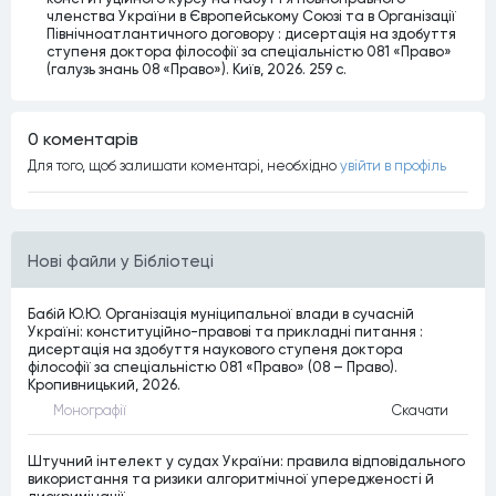
членства України в Європейському Союзі та в Організації
Північноатлантичного договору : дисертація на здобуття
ступеня доктора філософії за спеціальністю 081 «Право»
(галузь знань 08 «Право»). Київ, 2026. 259 с.
0 коментарiв
Для того, щоб залишати коментарi, необхiдно
увiйти в профiль
Нові файли у Бібліотеці
Бабій Ю.Ю. Організація муніципальної влади в сучасній
Україні: конституційно-правові та прикладні питання :
дисертація на здобуття наукового ступеня доктора
філософії за спеціальністю 081 «Право» (08 – Право).
Кропивницький, 2026.
Монографiї
Скачати
Штучний інтелект у судах України: правила відповідального
використання та ризики алгоритмічної упередженості й