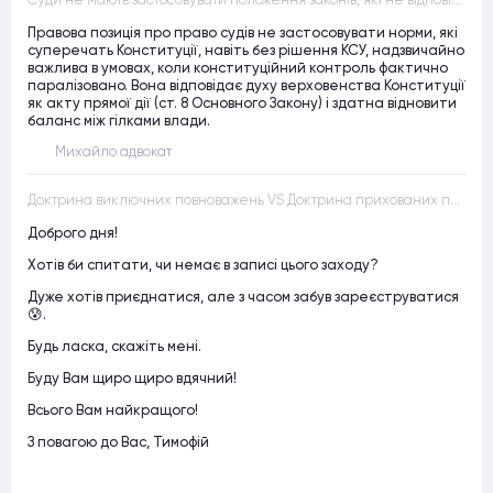
Правова позиція про право судів не застосовувати норми, які
суперечать Конституції, навіть без рішення КСУ, надзвичайно
важлива в умовах, коли конституційний контроль фактично
паралізовано. Вона відповідає духу верховенства Конституції
як акту прямої дії (ст. 8 Основного Закону) і здатна відновити
баланс між гілками влади.
Михайло адвокат
Доктрина виключних повноважень VS Доктрина прихованих повноважень
Доброго дня!
Хотів би спитати, чи немає в записі цього заходу?
Дуже хотів приєднатися, але з часом забув зареєструватися
😰.
Будь ласка, скажіть мені.
Буду Вам щиро щиро вдячний!
Всього Вам найкращого!
З повагою до Вас, Тимофій