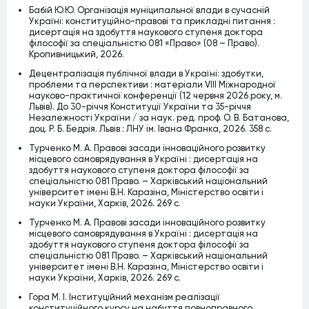
Бабій Ю.Ю. Організація муніципальної влади в сучасній
Україні: конституційно-правові та прикладні питання :
дисертація на здобуття наукового ступеня доктора
філософії за спеціальністю 081 «Право» (08 – Право).
Кропивницький, 2026.
Децентралізація публічної влади в Україні: здобутки,
проблеми та перспективи : матеріали VІІІ Міжнародної
науково-практичної конференції (12 червня 2026 року, м.
Львів). До 30-річчя Конституції України та 35-річчя
Незалежності України / за наук. ред. проф. О. В. Батанова,
доц. Р. Б. Бедрія. Львів : ЛНУ ім. Івана Франка, 2026. 358 с.
Турченко М. А. Правові засади інноваційного розвитку
місцевого самоврядування в Україні : дисертація на
здобуття наукового ступеня доктора філософії за
спеціальністю 081 Право. – Харківський національний
університет імені В.Н. Каразіна, Міністерство освіти і
науки України, Харків, 2026. 269 c.
Турченко М. А. Правові засади інноваційного розвитку
місцевого самоврядування в Україні : дисертація на
здобуття наукового ступеня доктора філософії за
спеціальністю 081 Право. – Харківський національний
університет імені В.Н. Каразіна, Міністерство освіти і
науки України, Харків, 2026. 269 c.
Гора М. І. Інституційний механізм реалізації
конституційного курсу на набуття повноправного