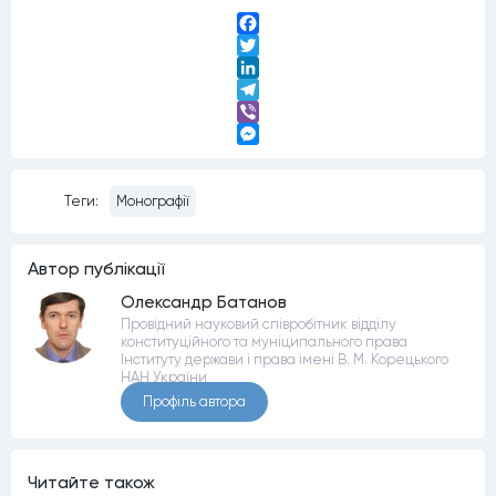
Facebook
Twitter
LinkedIn
Telegram
Viber
Messenger
Теги:
Монографії
Автор публiкацiї
Олександр Батанов
Провідний науковий співробітник відділу
конституційного та муніципального права
Інституту держави і права імені В. М. Корецького
НАН України
Профiль автора
Читайте також