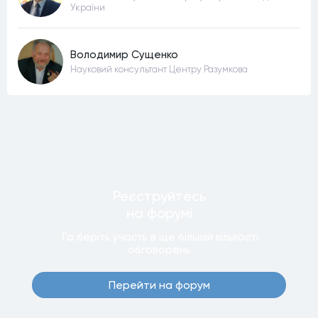
України
Володимир Сущенко
Науковий консультант Центру Разумкова
Реєструйтесь
на форумi
Та беріть участь в ще бiльшiй кiлькостi
обговорень
Перейти на форум