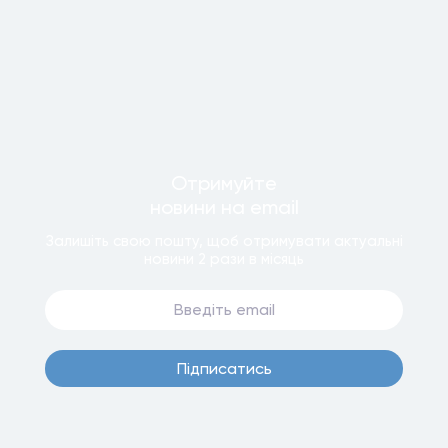
Отримуйте
новини
на email
Залишiть свою пошту, щоб отримувати актуальнi
новини
2 рази
в мiсяць
Пiдписатись