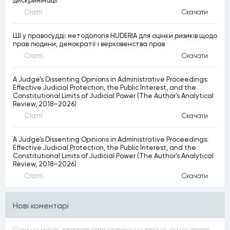
дискримінації
Статтi
Скачати
ШІ у правосудді: методологія HUDERIA для оцінки ризиків щодо
прав людини, демократії і верховенства прав
Статтi
Скачати
A Judge’s Dissenting Opinions in Administrative Proceedings:
Effective Judicial Protection, the Public Interest, and the
Constitutional Limits of Judicial Power (The Author’s Analytical
Review, 2018–2026)
Статтi
Скачати
A Judge’s Dissenting Opinions in Administrative Proceedings:
Effective Judicial Protection, the Public Interest, and the
Constitutional Limits of Judicial Power (The Author’s Analytical
Review, 2018–2026)
Статтi
Скачати
Нові коментарі
Суди не мають застосовувати положення законів, які не відповідають Конституції, незалежно від того, чи визнавалися вони Конституційним Судом України неконституційними, тобто закони, що суперечать Конституції України не можуть застосовуватися навіть у випадках, коли вони є чинними