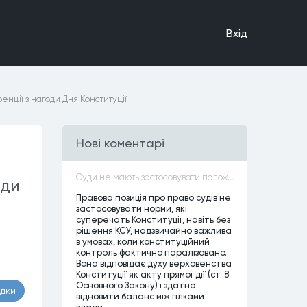
Вхiд
енції з нагоди Дня Конституції
Нові коментарі
Суди не мають застосовувати положення законів, які не відповідають Конституції, незалежно від того, чи визнавалися вони Конституційним Судом України неконституційними, тобто закони, що суперечать Конституції України не можуть застосовуватися навіть у випадках, коли вони є чинними
оди
Правова позиція про право судів не
застосовувати норми, які
суперечать Конституції, навіть без
рішення КСУ, надзвичайно важлива
в умовах, коли конституційний
контроль фактично паралізовано.
Вона відповідає духу верховенства
Конституції як акту прямої дії (ст. 8
Основного Закону) і здатна
адки
відновити баланс між гілками