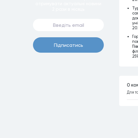
отримувати актуальнi новини
Ту
2 рази
в мiсяць
са
до
уні
202
Го
по
Пiдписатись
Пі
філ
259
0 ко
Для т