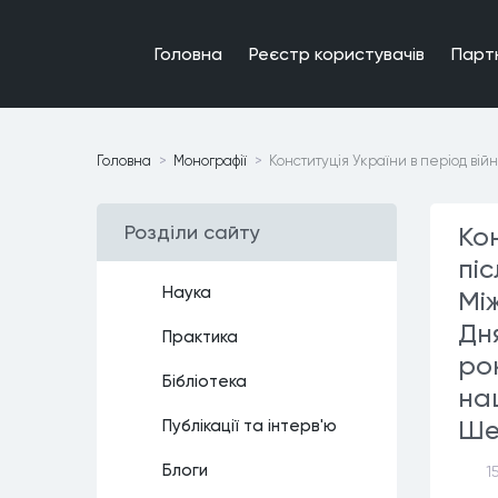
Головна
Реєстр користувачiв
Парт
Головна
Монографiї
Конституція України в період вій
Роздiли сайту
Кон
пі
Наука
Мі
Дня
Практика
рок
Бiблiотека
на
Ше
Публiкацiї та iнтерв'ю
Блоги
1