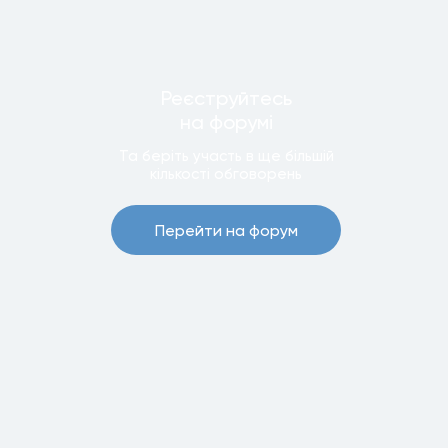
Реєструйтесь
на форумi
Та беріть участь в ще бiльшiй
кiлькостi обговорень
Перейти на форум