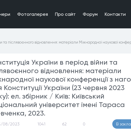
нери
Фотогалерея
Про сайт
Форум
Контакти
ни та післявоєнного відновлення: матеріали Міжнародної наукової конфер
ституція України в період війни та
слявоєнного відновлення: матеріали
жнародної наукової конференції з наг
 Конституції України (23 червня 2023
у): ел. збірник / Київ: Київський
ціональний університет імені Тараса
вченка, 2023.
5/08/2023
1041
62
0
В закл