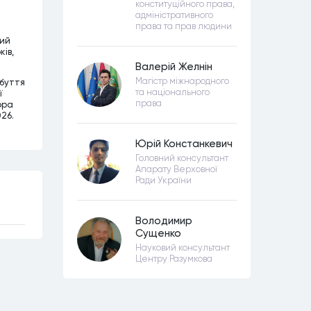
конституційного права,
адміністративного
права та прав людини
ний
ків,
Валерій Желнін
Магістр міжнародного
абуття
та національного
ї
права
ора
026.
Юрій Констанкевич
Головний консультант
Апарату Верховної
Ради України
Володимир
Сущенко
Науковий консультант
Центру Разумкова