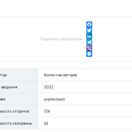
Facebook
Twitter
Подiлитись матерiалом:
LinkedIn
Telegram
Viber
Messenger
втор
Колектив авторів
к видання
2023
ова
українська
лькiсть сторiнок
126
лькiсть скачувань
62