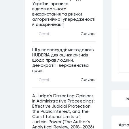
України: правила
відповідального
використання та ризики
алгоритмічної упередженості
й дискримінації
Статтi
Скачати
ШІ у правосудді: методологія
HUDERIA для оцінки ризиків
щодо прав людини,
демократії і верховенства
прав
Статтi
Скачати
A Judge’s Dissenting Opinions
Те
in Administrative Proceedings:
Effective Judicial Protection,
the Public Interest, and the
Constitutional Limits of
Judicial Power (The Author’s
Авто
Analytical Review, 2018–2026)