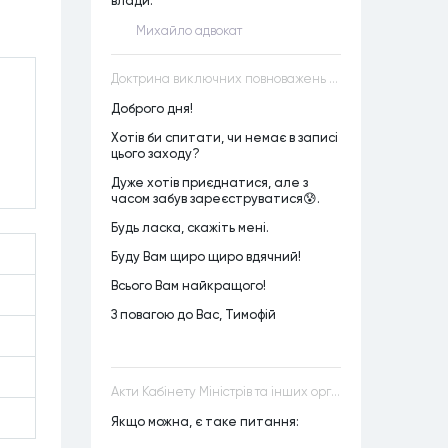
влади.
Михайло адвокат
Доктрина виключних повноважень VS Доктрина прихованих повноважень
Доброго дня!
Хотів би спитати, чи немає в записі
цього заходу?
Дуже хотів приєднатися, але з
часом забув зареєструватися😰.
Будь ласка, скажіть мені.
Буду Вам щиро щиро вдячний!
Всього Вам найкращого!
З повагою до Вас, Тимофій
Акти Кабінету Міністрів та інших органів державної влади як джерела конституційного права
Якщо можна, є таке питання: