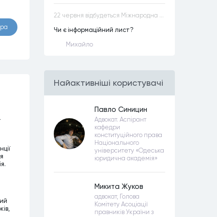
22 червня відбудеться Міжнародна науково-практична конференція “Конституційна демократія в умовах загроз територіальній цілісності та національній безпеці”
ора
Чи є інформаційний лист?
Михайло
Найактивнiшi користувачi
Павло Синицин
–
Адвокат. Аспірант
кафедри
конституційного права
Національного
нції
університету «Одеська
чя
юридична академія»
я.
Микита Жуков
адвокат, Голова
ний
Комітету Асоціації
ків,
правників України з