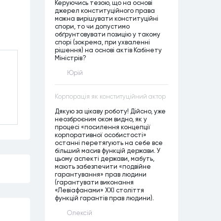
Керуючись тезою, що на основі
джерел конституційного права
можна вирішувати конституційні
спори, то чи допустимо
обґрунтовувати позицію у такому
спорі (зокрема, при ухваленні
рішення) на основі актів Кабінету
Міністрів?
Юрій
Корпорація як конституційний актор
Дякую за цікаву роботу! Дійсно, уже
неозброєним оком видно, як у
процесі «посилення концепції
корпоративної особистості»
останні перетягують на себе все
більший масив функцій держави. У
цьому аспекті держави, мабуть,
мають забезпечити «подвійне
гарантування» прав людини
(гарантувати виконання
«Левіафанами» ХХІ століття
функцій гарантів прав людини).
Олексій