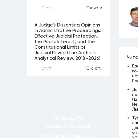
Статтi
Скачати
A Judge’s Dissenting Opinions
in Administrative Proceedings:
Effective Judicial Protection,
the Public Interest, and the
Constitutional Limits of
Judicial Power (The Author’s
Чита
Analytical Review, 2018–2026)
Ба
Статтi
Скачати
ко
на
Пр
Де
пе
(12
Нез
Льв
Отримуйте
Ту
са
новини
на email
до
уні
Залишiть свою пошту, щоб
202