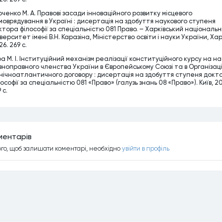
рченко М. А. Правові засади інноваційного розвитку місцевого
моврядування в Україні : дисертація на здобуття наукового ступеня
ктора філософії за спеціальністю 081 Право. – Харківський національ
верситет імені В.Н. Каразіна, Міністерство освіти і науки України, Хар
6. 269 c.
ра М. І. Інституційний механізм реалізації конституційного курсу на н
вноправного членства України в Європейському Союзі та в Організаці
внічноатлантичного договору : дисертація на здобуття ступеня докт
ософії за спеціальністю 081 «Право» (галузь знань 08 «Право»). Київ, 2
 с.
ментарiв
ого, щоб залишати коментарi, необхiдно
увiйти в профiль