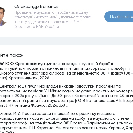
Олександр Батанов
Провідний науковий співробітник відділу
Профiль авт
конституційного та муніципального права
Інституту держави і права імені В. М.
Корецького НАН України
йте також
бій Ю.Ю. Організація муніципальної влади в сучасній Україні:
нституційно-правові та прикладні питання : дисертація на здобуття
укового ступеня доктора філософії за спеціальністю 081 «Право» (08 
аво). Кропивницький, 2026.
централізація публічної влади в Україні: здобутки, проблеми та
рспективи : матеріали VІІІ Міжнародної науково-практичної конфере
 червня 2026 року, м. Львів). До 30-річчя Конституції України та 35-річ
алежності України / за наук. ред. проф. О. В. Батанова, доц. Р. Б. Бедрі
ів : ЛНУ ім. Івана Франка, 2026. 358 с.
рченко М. А. Правові засади інноваційного розвитку місцевого
моврядування в Україні : дисертація на здобуття наукового ступеня
ктора філософії за спеціальністю 081 Право. – Харківський національ
верситет імені В.Н. Каразіна, Міністерство освіти і науки України, Хар
6. 269 c.