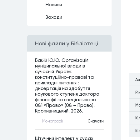
Новини
Заходи
Нові файли у Бібліотеці
Бабій Ю.Ю. Організація
муніципальної влади в
сучасній Україні:
конституційно-правові та
А
прикладні питання :
дисертація на здобуття
Рi
наукового ступеня доктора
філософії за спеціальністю
081 «Право» (08 – Право).
М
Кропивницький, 2026.
Кi
Монографiї
Скачати
Кi
Штучний інтелект у судах