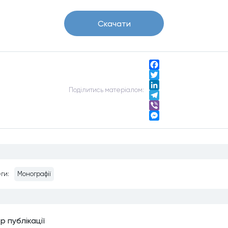
Скачати
Facebook
Twitter
Подiлитись матерiалом:
LinkedIn
Telegram
Viber
Messenger
ги:
Монографії
р публiкацiї