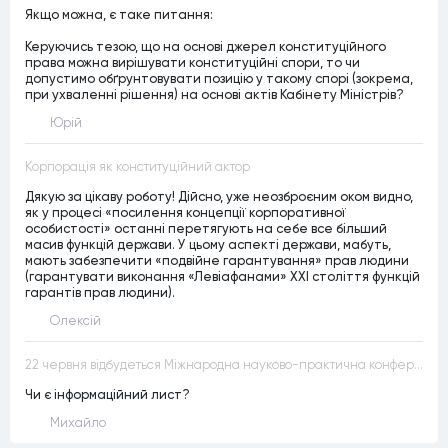
Якщо можна, є таке питання:
Керуючись тезою, що на основі джерел конституційного
права можна вирішувати конституційні спори, то чи
допустимо обґрунтовувати позицію у такому спорі (зокрема,
при ухваленні рішення) на основі актів Кабінету Міністрів?
Юрій
Корпорація як конституційний актор
Дякую за цікаву роботу! Дійсно, уже неозброєним оком видно,
як у процесі «посилення концепції корпоративної
особистості» останні перетягують на себе все більший
масив функцій держави. У цьому аспекті держави, мабуть,
мають забезпечити «подвійне гарантування» прав людини
(гарантувати виконання «Левіафанами» ХХІ століття функцій
гарантів прав людини).
Олексій
22 червня відбудеться Міжнародна науково-практична конференція “Конституційна демократія в умовах загроз територіальній цілісності та національній безпеці”
Чи є інформаційний лист?
Михайло