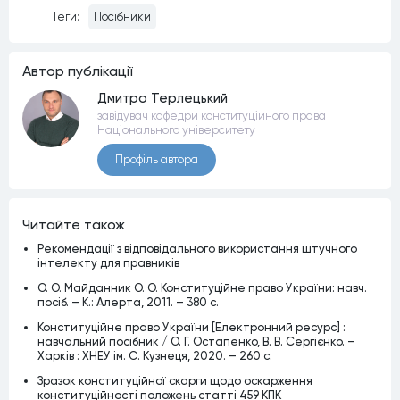
Теги:
Посібники
Автор публiкацiї
Дмитро Терлецький
завідувач кафедри конституційного права
Національного університету
Профiль автора
Читайте також
Рекомендації з відповідального використання штучного
інтелекту для правників
О. О. Майданник О. О. Конституційне право України: навч.
посіб. – К.: Алерта, 2011. – 380 с.
Конституційне право України [Електронний ресурс] :
навчальний посібник / О. Г. Остапенко, В. В. Сергієнко. –
Харків : ХНЕУ ім. С. Кузнеця, 2020. – 260 с.
Зразок конституційної скарги щодо оскарження
конституційності положень статті 459 КПК