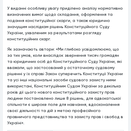
У виданні особливу увагу приділено аналізу нормативно
визначених вимог щодо складання, оформлення та
подання конституційної скарги, а також юридично
значущим наслідкам рішень Конституційного Суду
України, ухваленим за результатами розгляду
конституційних скарг.
Як зазначають автори: «Ми глибоко усвідомлюємо, що
за тих умов, коли внаслідок звернення тисяч громадян
та юридичних осіб до Конституційного Суду України, які
вважали, що застосований у остаточному судовому
рішенні у їх справі Закон суперечить Конституції України
та усі інші національні засоби судового захисту ними
використані, Конституційним Судом України за декілька
років дії цього нового конституційного захисту прав
людини постановлено лише 8 рішень, для адвокатської
спільноти є широке поле для навчання, вдосконалення
своєї діяльності та дій з метою професійного
правничого представництва та захисту прав і свобод в
Україні».