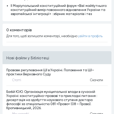
ІІ Маріупольський конституційний форум «Візії майбутнього:
конституційний вимір повоєнного відновлення України та
європейської інтеграції» : збірник матеріалів і тез
0 коментарiв
Для того, щоб залишати коментарi, необхiдно
увiйти в профiль
Нові файли у Бібліотеці
Правове регулювання ШІ в Україні. Положення та ШІ–
практики Верховного Суду
Статтi
Скачати
Бабій Ю.Ю. Організація муніципальної влади в сучасній
Україні: конституційно-правові та прикладні питання :
дисертація на здобуття наукового ступеня доктора
філософії за спеціальністю 081 «Право» (08 – Право).
Кропивницький, 2026.
Монографiї
Скачати