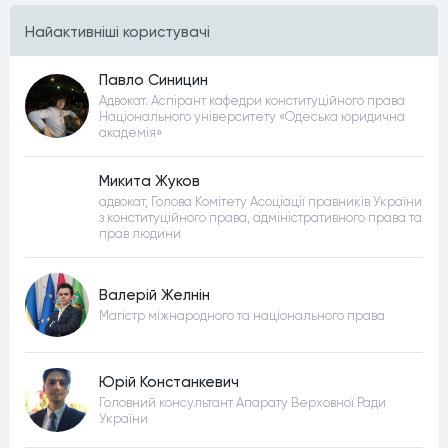
Найактивнiшi користувачi
Павло Синицин
Адвокат. Аспірант кафедри конституційного права
Національного університету «Одеська юридична
академія»
Микита Жуков
адвокат, Голова Комітету Асоціації правників України
з конституційного права, адміністративного права та
прав людини
Валерій Желнін
Магістр міжнародного та національного права
Юрій Констанкевич
Головний консультант Апарату Верховної Ради
України