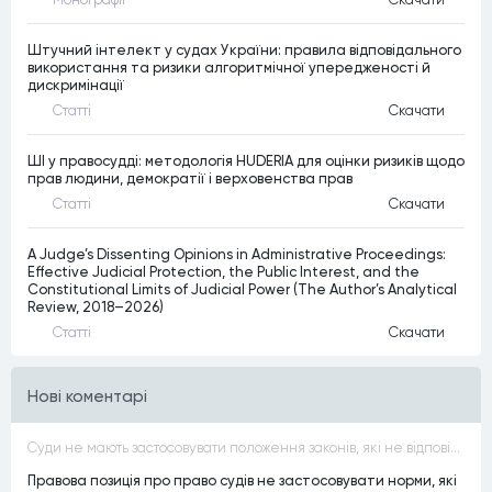
Штучний інтелект у судах України: правила відповідального
використання та ризики алгоритмічної упередженості й
дискримінації
Статтi
Скачати
ШІ у правосудді: методологія HUDERIA для оцінки ризиків щодо
прав людини, демократії і верховенства прав
Статтi
Скачати
A Judge’s Dissenting Opinions in Administrative Proceedings:
Effective Judicial Protection, the Public Interest, and the
Constitutional Limits of Judicial Power (The Author’s Analytical
Review, 2018–2026)
Статтi
Скачати
Нові коментарі
Суди не мають застосовувати положення законів, які не відповідають Конституції, незалежно від того, чи визнавалися вони Конституційним Судом України неконституційними, тобто закони, що суперечать Конституції України не можуть застосовуватися навіть у випадках, коли вони є чинними
Правова позиція про право судів не застосовувати норми, які