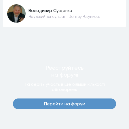
Володимир Сущенко
Науковий консультант Центру Разумкова
Реєструйтесь
на форумi
Та беріть участь в ще бiльшiй кiлькостi
обговорень
Перейти на форум