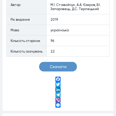
Автор
М.І. Ставнійчук, А.А. Єзеров, В.І.
Запорожець, Д.С. Терлецький
Рiк видання
2019
Мова
українська
Кiлькiсть сторiнок
96
Кiлькiсть скачувань
22
Скачати
Facebook
Twitter
LinkedIn
Telegram
Viber
Messenger