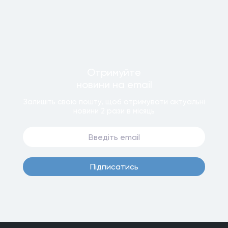
Отримуйте
новини
на email
Залишiть свою пошту, щоб отримувати актуальнi
новини
2 рази
в мiсяць
Пiдписатись