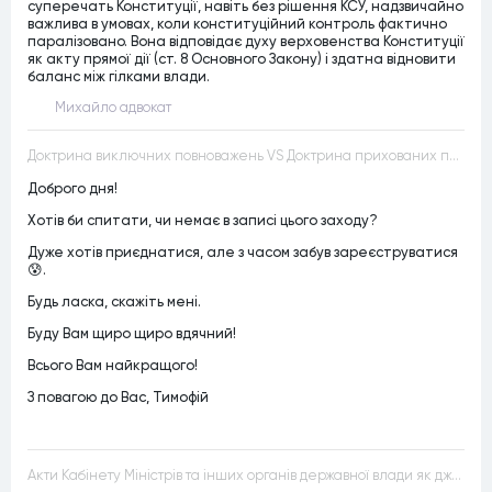
суперечать Конституції, навіть без рішення КСУ, надзвичайно
важлива в умовах, коли конституційний контроль фактично
паралізовано. Вона відповідає духу верховенства Конституції
як акту прямої дії (ст. 8 Основного Закону) і здатна відновити
баланс між гілками влади.
Михайло адвокат
Доктрина виключних повноважень VS Доктрина прихованих повноважень
Доброго дня!
Хотів би спитати, чи немає в записі цього заходу?
Дуже хотів приєднатися, але з часом забув зареєструватися
😰.
Будь ласка, скажіть мені.
Буду Вам щиро щиро вдячний!
Всього Вам найкращого!
З повагою до Вас, Тимофій
Акти Кабінету Міністрів та інших органів державної влади як джерела конституційного права