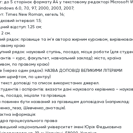
г: до 5 сторінок формату А4 у текстовому редакторі Microsoft 
indows 6.0, 7.0, 97, 2000, 2003, 2007;
т: Times New Roman, кегель 14;
дковий інтервал: 1.5;
ний відступ: 1.25 cм;
 2 см.
ий рядок: прізвище та ім’я автора жирним курсивом, вирівнюва
равому краю
пний рядок: науковий ступінь, посада, місце роботи (для студен
антів – курс, факультет, навчальний заклад); місто, країна
сивом, по правому краю)
е (через один рядок): НАЗВА ДОПОВІДІ ВЕЛИКИМИ ЛІТЕРАМИ
ним шрифтом, по центру)
: текст доповіді та список використаних джерел.
тудентів і аспірантів: вказати дані наукового керівника – науко
нь, посада, ініціали та прізвище.
 повинен бути названий за прізвищем доповідача (наприклад:
енко_
теза, Шевченко
_анотація).
актна інформація:
дра процесуального права
івецький національний університет імені Юрія Федьковича
Університетська, 19, м. Чернівці, 58000, Україна