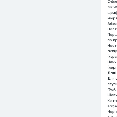
Обся
for W
шриф
міжря
Абзац
Поля:
Перш
по п
Насту
аспір
(кур
Нижч
(жир
Далі
Для с
ступі
Файл
Шевч
Конт
Кафе
Черн
вул. 