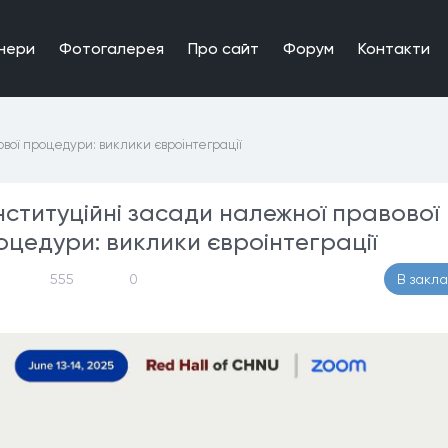
нери
Фотогалерея
Про сайт
Форум
Контакти
вої процедури: виклики євроінтеграції
нституційні засади належної правової
оцедури: виклики євроінтеграції
555
0
В закл