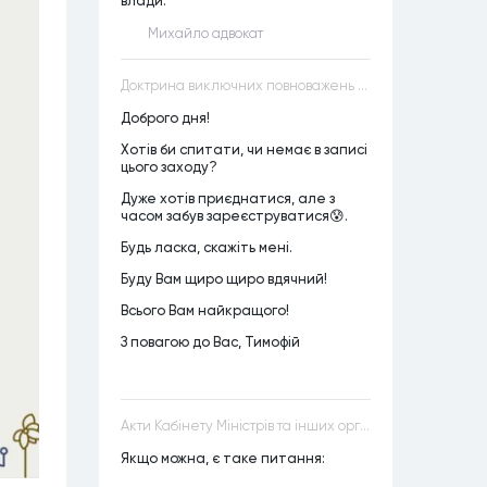
влади.
Михайло адвокат
Доктрина виключних повноважень VS Доктрина прихованих повноважень
Доброго дня!
Хотів би спитати, чи немає в записі
цього заходу?
Дуже хотів приєднатися, але з
часом забув зареєструватися😰.
Будь ласка, скажіть мені.
Буду Вам щиро щиро вдячний!
Всього Вам найкращого!
З повагою до Вас, Тимофій
Акти Кабінету Міністрів та інших органів державної влади як джерела конституційного права
Якщо можна, є таке питання: