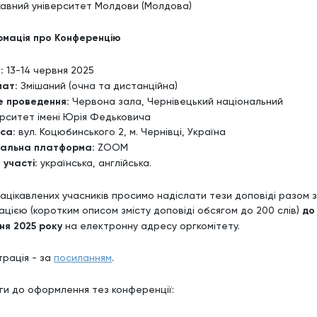
авний університет Молдови (Молдова)
рмація про Конференцію
:
13-14 червня 2025
ат:
Змішаний (очна та дистанційна)
е проведення:
Червона зала, Чернівецький національний
ерситет імені Юрія Федьковича
са:
вул. Коцюбинського 2, м. Чернівці, Україна
уальна платформа:
ZOOM
 участі:
українська, англійська.
 зацікавлених учасників просимо надіслати тези доповіді разом з
ацією (коротким описом змісту доповіді обсягом до 200 слів)
до
ня 2025 року
на електронну адресу оргкомітету.
трація - за
посиланням
.
ги до оформлення тез конференції: