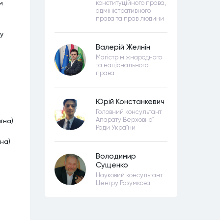
м
конституційного права,
адміністративного
права та прав людини
у
Валерій Желнін
Магістр міжнародного
та національного
права
Юрій Констанкевич
Головний консультант
Апарату Верховної
їна)
Ради України
на)
Володимир
Сущенко
Науковий консультант
Центру Разумкова