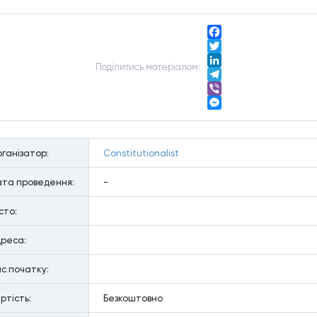
Facebook
Twitter
Подiлитись матерiалом:
LinkedIn
Telegram
Viber
Messenger
ганiзатор:
Constitutionalist
та проведення:
-
сто:
реса:
с початку:
ртiсть:
Безкоштовно