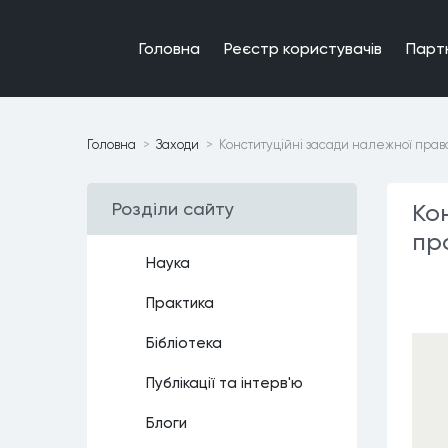
Головна
Реєстр користувачiв
Парт
Головна
Заходи
Конституційні засади належної право
Роздiли сайту
Ко
пр
Наука
Практика
Бiблiотека
Публiкацiї та iнтерв'ю
Блоги