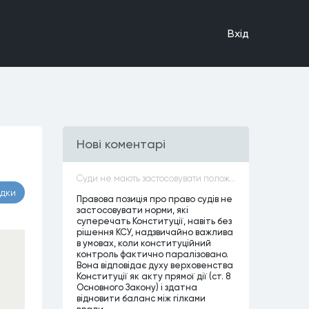
Вхiд
Нові коментарі
Суди не мають застосовувати положення законів, які не відповідають Конституції, незалежно від того, чи визнавалися вони Конституційним Судом України неконституційними, тобто закони, що суперечать Конституції України не можуть застосовуватися навіть у випадках, коли вони є чинними
адки
Правова позиція про право судів не
застосовувати норми, які
суперечать Конституції, навіть без
рішення КСУ, надзвичайно важлива
в умовах, коли конституційний
контроль фактично паралізовано.
Вона відповідає духу верховенства
Конституції як акту прямої дії (ст. 8
Основного Закону) і здатна
відновити баланс між гілками