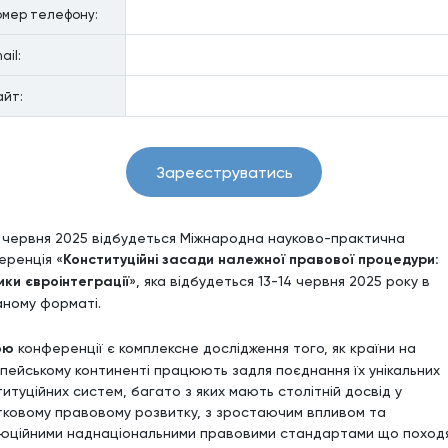
омер телефону:
ail:
айт:
Зареєструватись
4 червня 2025 відбудеться Міжнародна науково-практична
еренція «
Конституційні засади належної правової процедури:
ики євроінтеграції
», яка відбудеться 13-14 червня 2025 року в
аному форматі.
ою
конференції є комплексне дослідження того, як країни на
пейському континенті працюють задля поєднання їх унікальних
итуційних систем, багато з яких мають столітній досвід у
тковому правовому розвитку, з зростаючим впливом та
юційними наднаціональними правовими стандартами що походя