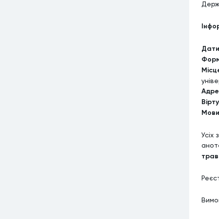
Держ
Інфо
Дати
Форм
Місц
унів
Адре
Вірт
Мови
Усіх
анот
трав
Реєс
Вимо