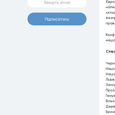
Євро
нале
скла
безп
Пiдписатись
прав
Конф
наці
Спів
Черн
Наці
Наці
Льві
Запо
Проє
Генуе
Віль
Держ
Брази