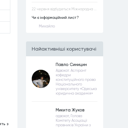
22 червня відбудеться Міжнародна науково-практична конференція “Конституційна демократія в умовах загроз територіальній цілісності та національній безпеці”
Чи є інформаційний лист?
Михайло
Найактивнiшi користувачi
Павло Синицин
Адвокат. Аспірант
кафедри
конституційного права
Національного
університету «Одеська
юридична академія»
Микита Жуков
адвокат, Голова
Комітету Асоціації
ть з
правників України з