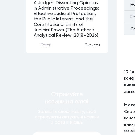
A Judge’s Dissenting Opinions
Н
in Administrative Proceedings:
Effective Judicial Protection,
Em
the Public Interest, and the
Constitutional Limits of
С
Judicial Power (The Author’s
Analytical Review, 2018–2026)
Статтi
Скачати
13-1
конф
викл
зміш
Отримуйте
новини
на email
Мет
Євро
Залишiть свою пошту, щоб
отримувати актуальнi новини
конст
2 рази
в мiсяць
виня
евол