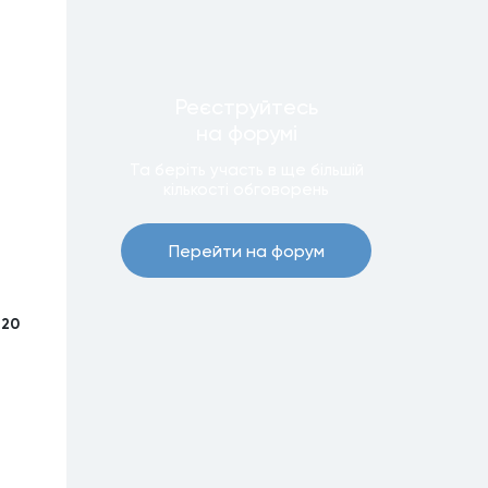
Реєструйтесь
на форумi
Та беріть участь в ще бiльшiй
кiлькостi обговорень
Перейти на форум
 20