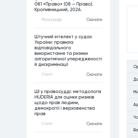
081 «Право» (08 – Право).
Кропивницький, 2026.
Монографiї
Скачати
Штучний інтелект у судах
України: правила
відповідального
використання та ризики
алгоритмічної упередженості
й дискримінації
Ор
Статтi
Скачати
Да
ШІ у правосудді: методологія
Мi
HUDERIA для оцінки ризиків
щодо прав людини,
Ад
демократії і верховенства
прав
Ча
Статтi
Скачати
Ва