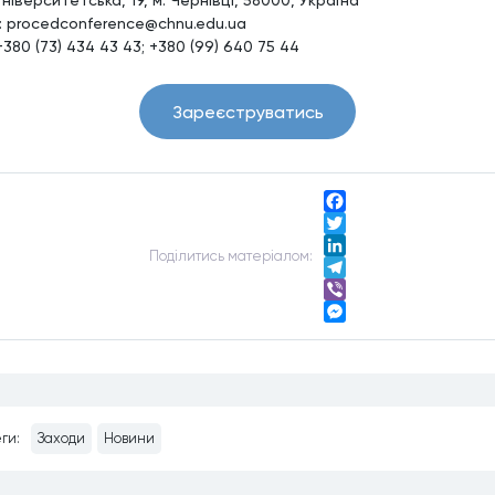
l: procedconference@chnu.edu.ua
+380 (73) 434 43 43; +380 (99) 640 75 44
Зареєструватись
Facebook
Twitter
Подiлитись матерiалом:
LinkedIn
Telegram
Viber
Messenger
ги:
Заходи
Новини