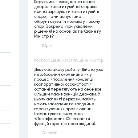
Керуючись тезою, що на основі
джерел конституційного права
можна вирішувати конституційні
спори, то чи допустимо
обґрунтовувати позицію у такому
спорі (зокрема, при ухваленні
рішення) на основі актів Кабінету
Міністрів?
Юрій
Корпорація як конституційний актор
Дякую за цікаву роботу! Дійсно, уже
неозброєним оком видно, як у
процесі «посилення концепції
корпоративної особистості»
останні перетягують на себе все
більший масив функцій держави. У
цьому аспекті держави, мабуть,
мають забезпечити «подвійне
гарантування» прав людини
(гарантувати виконання
«Левіафанами» ХХІ століття
функцій гарантів прав людини).
Олексій