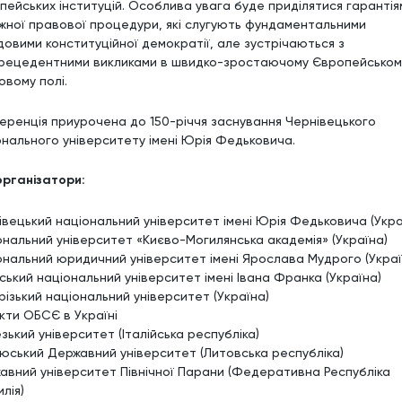
пейських інституцій. Особлива увага буде приділятися гарантія
жної правової процедури, які слугують фундаментальними
довими конституційної демократії, але зустрічаються з
рецедентними викликами в швидко-зростаючому Європейськом
овому полі.
еренція приурочена до 150-річчя заснування Чернівецького
онального університету імені Юрія Федьковича.
організатори:
івецький національний університет імені Юрія Федьковича (Укра
ональний університет «Києво-Могилянська академія» (Україна)
ональний юридичний університет імені Ярослава Мудрого (Украї
вський національний університет імені Івана Франка (Україна)
різький національний університет (Україна)
кти ОБСЄ в Україні
зький університет (Італійська республіка)
нюський Державний університет (Литовська республіка)
авний університет Північної Парани (Федеративна Республіка
лія)