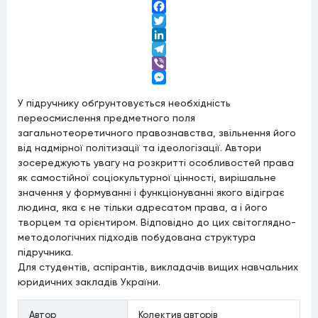
Facebook
Twitter
LinkedIn
Telegram
Viber
Messenger
У підручнику обґрунтовується необхідність
переосмислення предметного поля
загальнотеоретичного правознавства, звільнення його
від надмірної політизації та ідеологізації. Автори
зосереджують увагу на розкритті особливостей права
як самостійної соціокультурної цінності, вирішальне
значення у формуванні і функціонуванні якого відіграє
людина, яка є не тільки адресатом права, а і його
творцем та орієнтиром. Відповідно до цих світоглядно-
методологічних підходів побудована структура
підручника.
Для студентів, аспірантів, викладачів вищих навчальних
юридичних закладів України.
Автор
Колектив авторів