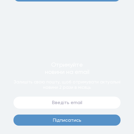
Отримуйте
новини
на email
Залишiть свою пошту, щоб отримувати актуальнi
новини
2 рази
в мiсяць
Пiдписатись