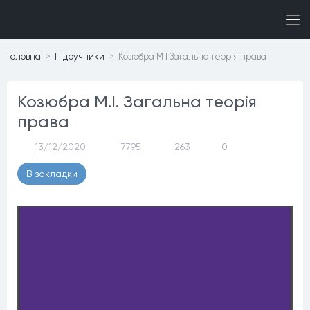
Головна
Пiдручники
Козюбра М І Загальна теорія права
Козюбра М.І. Загальна теорія
права
13/12/2020
7795
263
0
В закладки