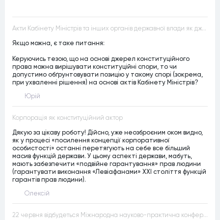
Акти Кабінету Міністрів та інших органів державної влади як джерела конституційного права
Якщо можна, є таке питання:
Керуючись тезою, що на основі джерел конституційного
права можна вирішувати конституційні спори, то чи
допустимо обґрунтовувати позицію у такому спорі (зокрема,
при ухваленні рішення) на основі актів Кабінету Міністрів?
Юрій
Корпорація як конституційний актор
Дякую за цікаву роботу! Дійсно, уже неозброєним оком видно,
як у процесі «посилення концепції корпоративної
особистості» останні перетягують на себе все більший
масив функцій держави. У цьому аспекті держави, мабуть,
мають забезпечити «подвійне гарантування» прав людини
(гарантувати виконання «Левіафанами» ХХІ століття функцій
гарантів прав людини).
Олексій
22 червня відбудеться Міжнародна науково-практична конференція “Конституційна демократія в умовах загроз територіальній цілісності та національній безпеці”