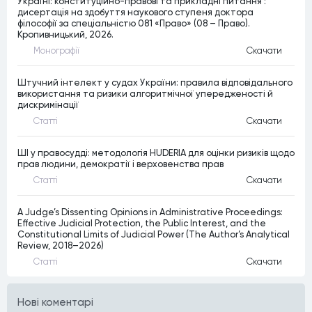
Україні: конституційно-правові та прикладні питання :
дисертація на здобуття наукового ступеня доктора
філософії за спеціальністю 081 «Право» (08 – Право).
Кропивницький, 2026.
Монографiї
Скачати
Штучний інтелект у судах України: правила відповідального
використання та ризики алгоритмічної упередженості й
дискримінації
Статтi
Скачати
ШІ у правосудді: методологія HUDERIA для оцінки ризиків щодо
прав людини, демократії і верховенства прав
Статтi
Скачати
A Judge’s Dissenting Opinions in Administrative Proceedings:
Effective Judicial Protection, the Public Interest, and the
Constitutional Limits of Judicial Power (The Author’s Analytical
Review, 2018–2026)
Статтi
Скачати
Нові коментарі