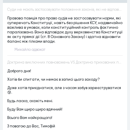
Суди не мають застосовувати положення законів, які не відповідають Конституції, незалежно від того, чи визнавалися вони Конституційним Судом України неконституційними, тобто закони, що суперечать Конституції України не можуть застосовуватися навіть у випадках, коли вони є чинними
Правова позиція про право судів не застосовувати норми, які
суперечать Конституції, навіть без рішення КСУ, надзвичайно
важлива в умовах, коли конституційний контроль фактично
паралізовано. Вона відповідає духу верховенства Конституції
як акту прямої дії (ст. 8 Основного Закону) і здатна відновити
баланс між гілками влади.
Михайло адвокат
Доктрина виключних повноважень VS Доктрина прихованих повноважень
Доброго дня!
Хотів би спитати, чи немає в записі цього заходу?
Дуже хотів приєднатися, але з часом забув зареєструватися
😰.
Будь ласка, скажіть мені.
Буду Вам щиро щиро вдячний!
Всього Вам найкращого!
З повагою до Вас, Тимофій