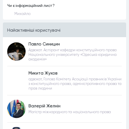
Чи є інформаційний лист?
Михайло
Найактивнiшi користувачi
Павло Синицин
Адвокат. Аспірант кафедри конституційного права
Національного університету «Одеська юридична
академія»
Микита Жуков
адвокат, Голова Комітету Асоціації правників України
з конституційного права, адміністративного права та
прав людини
Валерій Желнін
Магістр міжнародного та національного права