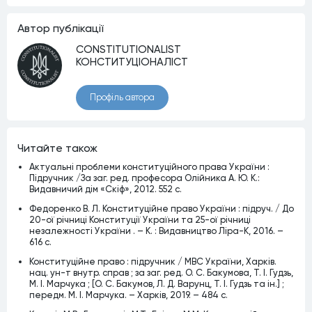
Автор публiкацiї
CONSTITUTIONALIST
КОНСТИТУЦІОНАЛІСТ
Профiль автора
Читайте також
Актуальні проблеми конституційного права України :
Підручник /За заг. ред. професора Олійника А. Ю. К.:
Видавничий дім «Скіф», 2012. 552 с.
Федоренко В. Л. Конституційне право України : підруч. / До
20-ої річниці Конституції України та 25-ої річниці
незалежності України . – К. : Видавництво Ліра-К, 2016. –
616 с.
Конституційне право : підручник / МВС України, Харків.
нац. ун-т внутр. справ ; за заг. ред. О. С. Бакумова, Т. І. Гудзь,
М. І. Марчука ; [О. С. Бакумов, Л. Д. Варунц, Т. І. Гудзь та ін.] ;
передм. М. І. Марчука. – Харків, 2019. – 484 с.