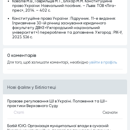
Ковалів М.В., Гаврильців М.Т., Бліхар М.М. Конституційне
право України: Навчальний посібник. – Львів: ТОВ «Ліга-
прес», 2014. – 402 с.
Конституційне право України : Підручник. 11-е видання:
(присвячене 30-ій річниці заснування юридичного
факультету ДВНЗ «Ужгородський національний
університет») перероблене та доповнене. Ужгород : РІК-У,
2023. 536 с.
0 коментарiв
Для того, щоб залишати коментарi, необхiдно
увiйти в профiль
Нові файли у Бібліотеці
Правове регулювання ШІ в Україні. Положення та ШІ–
практики Верховного Суду
Статтi
Скачати
Бабій Ю.Ю. Організація муніципальної влади в сучасній