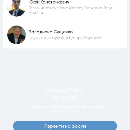
Юрій Констанкевич
Головний консультант Апарату Верховної Ради
України
Володимир Сущенко
Науковий консультант Центру Разумкова
Реєструйтесь
на форумi
Та беріть участь в ще бiльшiй кiлькостi
обговорень
Перейти на форум