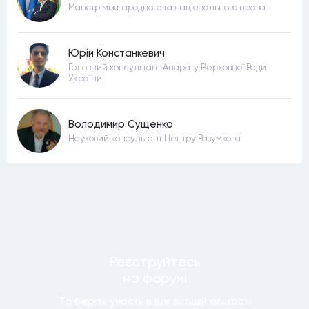
Магістр міжнародного та національного права
Юрій Констанкевич
Головний консультант Апарату Верховної Ради
України
Володимир Сущенко
Науковий консультант Центру Разумкова
Реєструйтесь
на форумi
Та беріть участь в ще бiльшiй кiлькостi