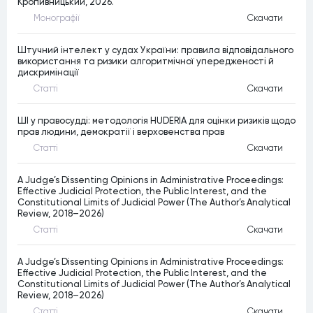
Кропивницький, 2026.
Монографiї
Скачати
Штучний інтелект у судах України: правила відповідального
використання та ризики алгоритмічної упередженості й
дискримінації
Статтi
Скачати
ШІ у правосудді: методологія HUDERIA для оцінки ризиків щодо
прав людини, демократії і верховенства прав
Статтi
Скачати
A Judge’s Dissenting Opinions in Administrative Proceedings:
Effective Judicial Protection, the Public Interest, and the
Constitutional Limits of Judicial Power (The Author’s Analytical
Review, 2018–2026)
Статтi
Скачати
A Judge’s Dissenting Opinions in Administrative Proceedings:
Effective Judicial Protection, the Public Interest, and the
Constitutional Limits of Judicial Power (The Author’s Analytical
Review, 2018–2026)
Статтi
Скачати