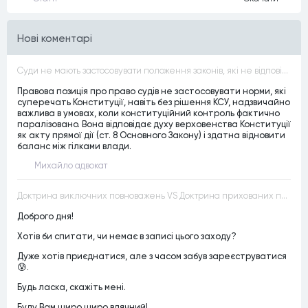
Нові коментарі
Суди не мають застосовувати положення законів, які не відповідають Конституції, незалежно від того, чи визнавалися вони Конституційним Судом України неконституційними, тобто закони, що суперечать Конституції України не можуть застосовуватися навіть у випадках, коли вони є чинними
Правова позиція про право судів не застосовувати норми, які
суперечать Конституції, навіть без рішення КСУ, надзвичайно
важлива в умовах, коли конституційний контроль фактично
паралізовано. Вона відповідає духу верховенства Конституції
як акту прямої дії (ст. 8 Основного Закону) і здатна відновити
баланс між гілками влади.
Михайло адвокат
Доктрина виключних повноважень VS Доктрина прихованих повноважень
Доброго дня!
Хотів би спитати, чи немає в записі цього заходу?
Дуже хотів приєднатися, але з часом забув зареєструватися
😰.
Будь ласка, скажіть мені.
Буду Вам щиро щиро вдячний!