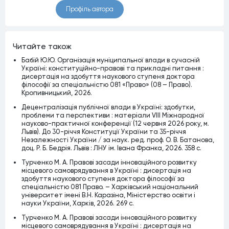
Профiль автора
Читайте також
Бабій Ю.Ю. Організація муніципальної влади в сучасній
Україні: конституційно-правові та прикладні питання :
дисертація на здобуття наукового ступеня доктора
філософії за спеціальністю 081 «Право» (08 – Право).
Кропивницький, 2026.
Децентралізація публічної влади в Україні: здобутки,
проблеми та перспективи : матеріали VІІІ Міжнародної
науково-практичної конференції (12 червня 2026 року, м.
Львів). До 30-річчя Конституції України та 35-річчя
Незалежності України / за наук. ред. проф. О. В. Батанова,
доц. Р. Б. Бедрія. Львів : ЛНУ ім. Івана Франка, 2026. 358 с.
Турченко М. А. Правові засади інноваційного розвитку
місцевого самоврядування в Україні : дисертація на
здобуття наукового ступеня доктора філософії за
спеціальністю 081 Право. – Харківський національний
університет імені В.Н. Каразіна, Міністерство освіти і
науки України, Харків, 2026. 269 c.
Турченко М. А. Правові засади інноваційного розвитку
місцевого самоврядування в Україні : дисертація на