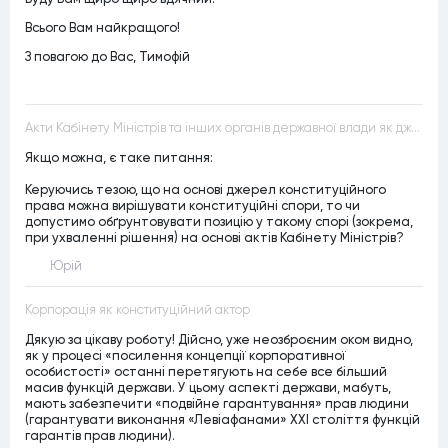
Всього Вам найкращого!
З повагою до Вас, Тимофій
Акти Кабінету Міністрів та інших органів державної влади як джерела конституційного права
Якщо можна, є таке питання:
Керуючись тезою, що на основі джерел конституційного
права можна вирішувати конституційні спори, то чи
допустимо обґрунтовувати позицію у такому спорі (зокрема,
при ухваленні рішення) на основі актів Кабінету Міністрів?
Юрій
Корпорація як конституційний актор
Дякую за цікаву роботу! Дійсно, уже неозброєним оком видно,
як у процесі «посилення концепції корпоративної
особистості» останні перетягують на себе все більший
масив функцій держави. У цьому аспекті держави, мабуть,
мають забезпечити «подвійне гарантування» прав людини
(гарантувати виконання «Левіафанами» ХХІ століття функцій
гарантів прав людини).