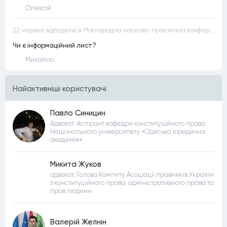
Олексій
22 червня відбудеться Міжнародна науково-практична конференція “Конституційна демократія в умовах загроз територіальній цілісності та національній безпеці”
Чи є інформаційний лист?
Михайло
Найактивнiшi користувачi
Павло Синицин
Адвокат. Аспірант кафедри конституційного права
Національного університету «Одеська юридична
академія»
Микита Жуков
адвокат, Голова Комітету Асоціації правників України
з конституційного права, адміністративного права та
прав людини
Валерій Желнін