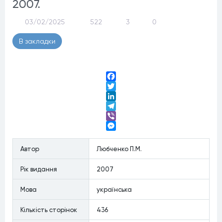
2007.
03/02/2025
522
3
0
В закладки
Facebook
Twitter
LinkedIn
Telegram
Viber
Messenger
Автор
Любченко П.М.
Рiк видання
2007
Мова
українська
Кiлькiсть сторiнок
436