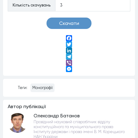
Кiлькiсть скачувань
3
Скачати
Facebook
Twitter
LinkedIn
Telegram
Viber
Messenger
Теги:
Монографії
Автор публiкацiї
Олександр Батанов
Провідний науковий співробітник відділу
конституційного та муніципального права
Інституту держави і права імені В. М. Корецького
НАН України