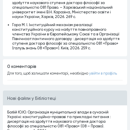
здобуття наукового ступеня доктора філософії за
спеціальністю 081 Право. – Харківський національний
університет імені В.Н. Каразіна, Міністерство освіти і
науки України, Харків, 2026. 269 c.
Гора М. І. Інституційний механізм реалізації
конституційного курсу на набуття повноправного
членства України в Європейському Союзі та в Організації
Північноатлантичного договору : дисертація на здобуття
ступеня доктора філософії за спеціальністю 081 «Право»
(галузь знань 08 «Право»). Київ, 2026. 259 с.
0 коментарiв
Для того, щоб залишати коментарi, необхiдно
увiйти в профiль
Нові файли у Бібліотеці
Бабій Ю.Ю. Організація муніципальної влади в сучасній
Україні: конституційно-правові та прикладні питання :
дисертація на здобуття наукового ступеня доктора
філософії за спеціальністю 081 «Право» (08 – Право).