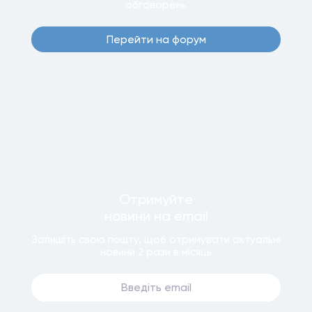
обговорень
Перейти на форум
Отримуйте
новини
на email
Залишiть свою пошту, щоб отримувати актуальнi
новини
2 рази
в мiсяць