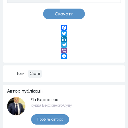
Скачати
Facebook
Twitter
LinkedIn
Telegram
Viber
Messenger
Теги:
Статті
Автор публiкацiї
Ян Берназюк
суддя Верховного Суду
Профiль автора