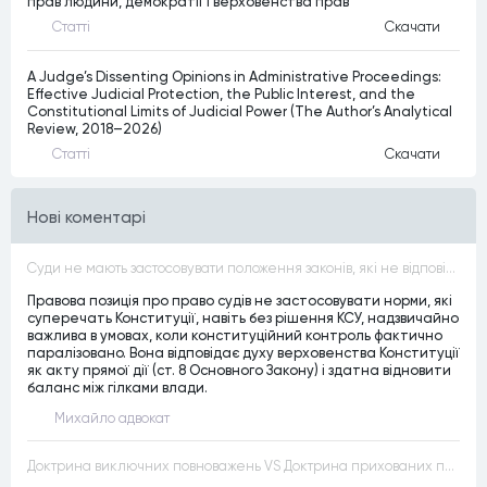
прав людини, демократії і верховенства прав
Статтi
Скачати
A Judge’s Dissenting Opinions in Administrative Proceedings:
Effective Judicial Protection, the Public Interest, and the
Constitutional Limits of Judicial Power (The Author’s Analytical
Review, 2018–2026)
Статтi
Скачати
Нові коментарі
Суди не мають застосовувати положення законів, які не відповідають Конституції, незалежно від того, чи визнавалися вони Конституційним Судом України неконституційними, тобто закони, що суперечать Конституції України не можуть застосовуватися навіть у випадках, коли вони є чинними
Правова позиція про право судів не застосовувати норми, які
суперечать Конституції, навіть без рішення КСУ, надзвичайно
важлива в умовах, коли конституційний контроль фактично
паралізовано. Вона відповідає духу верховенства Конституції
як акту прямої дії (ст. 8 Основного Закону) і здатна відновити
баланс між гілками влади.
Михайло адвокат
Доктрина виключних повноважень VS Доктрина прихованих повноважень