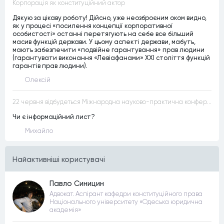
Корпорація як конституційний актор
Дякую за цікаву роботу! Дійсно, уже неозброєним оком видно,
як у процесі «посилення концепції корпоративної
особистості» останні перетягують на себе все більший
масив функцій держави. У цьому аспекті держави, мабуть,
мають забезпечити «подвійне гарантування» прав людини
(гарантувати виконання «Левіафанами» ХХІ століття функцій
гарантів прав людини).
Олексій
22 червня відбудеться Міжнародна науково-практична конференція “Конституційна демократія в умовах загроз територіальній цілісності та національній безпеці”
Чи є інформаційний лист?
Михайло
Найактивнiшi користувачi
Павло Синицин
Адвокат. Аспірант кафедри конституційного права
Національного університету «Одеська юридична
академія»