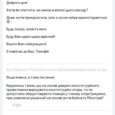
Доброго дня!
Хотів би спитати, чи немає в записі цього заходу?
Дуже хотів приєднатися, але з часом забув зареєструватися
😰.
Будь ласка, скажіть мені.
Буду Вам щиро щиро вдячний!
Всього Вам найкращого!
З повагою до Вас, Тимофій
Акти Кабінету Міністрів та інших органів державної влади як джерела конституційного права
Якщо можна, є таке питання:
Керуючись тезою, що на основі джерел конституційного
права можна вирішувати конституційні спори, то чи
допустимо обґрунтовувати позицію у такому спорі (зокрема,
при ухваленні рішення) на основі актів Кабінету Міністрів?
Юрій