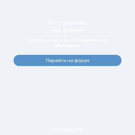
Реєструйтесь
на форумi
Та беріть участь в ще бiльшiй кiлькостi
обговорень
Перейти на форум
Отримуйте