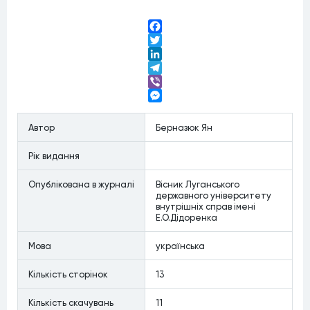
Facebook
Twitter
LinkedIn
Telegram
Viber
Messenger
Автор
Берназюк Ян
Рiк видання
Опублiкована в журналi
Вісник Луганського
державного університету
внутрішніх справ імені
Е.О.Дідоренка
Мова
українська
Кiлькiсть сторiнок
13
Кiлькiсть скачувань
11