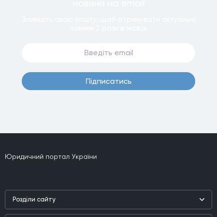
новини
на email
Залишiть свою пошту, щоб отримувати актуальнi
новини
2 рази
в мiсяць
Пiдписатись
Юридичний портал України
Роздiли сайту
Наука