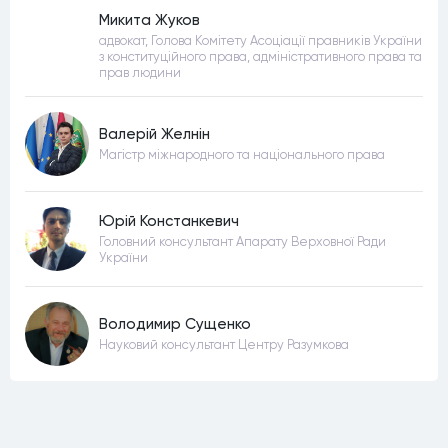
Микита Жуков
адвокат, Голова Комітету Асоціації правників України
з конституційного права, адміністративного права та
прав людини
Валерій Желнін
Магістр міжнародного та національного права
Юрій Констанкевич
Головний консультант Апарату Верховної Ради
України
Володимир Сущенко
Науковий консультант Центру Разумкова