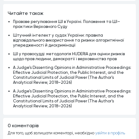
Читайте також
Правове регулювання ШІ в Україні. Положення та ШІ–
практики Верховного Суду
Штучний інтелект у судах України: правила
відповідального використання та ризики алгоритмічної
упередженості й дискримінації
ШІ у правосудді: методологія HUDERIA для оцінки ризиків
щодо прав людини, демократії і верховенства прав
A Judge’s Dissenting Opinions in Administrative Proceedings:
Effective Judicial Protection, the Public Interest, and the
Constitutional Limits of Judicial Power (The Author’s
Analytical Review, 2018–2026)
A Judge’s Dissenting Opinions in Administrative Proceedings:
Effective Judicial Protection, the Public Interest, and the
Constitutional Limits of Judicial Power (The Author’s
Analytical Review, 2018–2026)
0 коментарiв
Для того, щоб залишати коментарi, необхiдно
увiйти в профiль