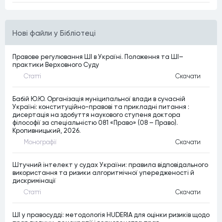
Нові файли у Бібліотеці
Правове регулювання ШІ в Україні. Положення та ШІ–
практики Верховного Суду
Статтi
Скачати
Бабій Ю.Ю. Організація муніципальної влади в сучасній
Україні: конституційно-правові та прикладні питання :
дисертація на здобуття наукового ступеня доктора
філософії за спеціальністю 081 «Право» (08 – Право).
Кропивницький, 2026.
Монографiї
Скачати
Штучний інтелект у судах України: правила відповідального
використання та ризики алгоритмічної упередженості й
дискримінації
Статтi
Скачати
ШІ у правосудді: методологія HUDERIA для оцінки ризиків щодо