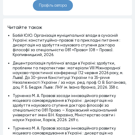
Профiль автора
Читайте також
Бабій Ю.Ю. Організація муніципальної влади в сучасній
Україні: конституційно-правові та прикладні питання :
дисертація на здобуття наукового ступеня доктора
філософії за спеціальністю 081 «Право» (08 – Право).
Кропивницький, 2026.
Децентралізація публічної влади в Україні: здобутки,
проблеми та перспективи : матеріали VІІІ Міжнародної
науково-практичної конференції (12 червня 2026 року, м.
Львів). До 30-річчя Конституції України та 35-річчя
Незалежності України / за наук. ред. проф. О. В. Батанова,
доц. Р. Б. Бедрія. Львів : ЛНУ ім. Івана Франка, 2026. 358 с.
Турченко М. А. Правові засади інноваційного розвитку
місцевого самоврядування в Україні : дисертація на
здобуття наукового ступеня доктора філософії за
спеціальністю 081 Право. – Харківський національний
університет імені В.Н. Каразіна, Міністерство освіти і
науки України, Харків, 2026. 269 c.
Турченко М. А. Правові засади інноваційного розвитку
місцевого самоврядування в Україні : дисертація на