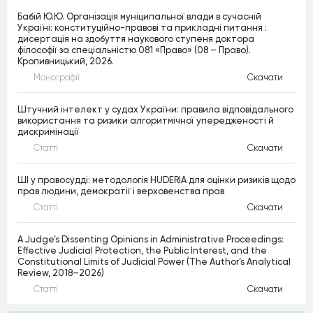
Бабій Ю.Ю. Організація муніципальної влади в сучасній
Україні: конституційно-правові та прикладні питання :
дисертація на здобуття наукового ступеня доктора
філософії за спеціальністю 081 «Право» (08 – Право).
Кропивницький, 2026.
Монографiї
Скачати
Штучний інтелект у судах України: правила відповідального
використання та ризики алгоритмічної упередженості й
дискримінації
Статтi
Скачати
ШІ у правосудді: методологія HUDERIA для оцінки ризиків щодо
прав людини, демократії і верховенства прав
Статтi
Скачати
A Judge’s Dissenting Opinions in Administrative Proceedings:
Effective Judicial Protection, the Public Interest, and the
Constitutional Limits of Judicial Power (The Author’s Analytical
Review, 2018–2026)
Статтi
Скачати