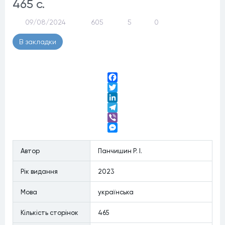
465 с.
09/08/2024
605
5
0
В закладки
Facebook
Twitter
LinkedIn
Telegram
Viber
Messenger
Автор
Панчишин Р. І.
Рiк видання
2023
Мова
українська
Кiлькiсть сторiнок
465