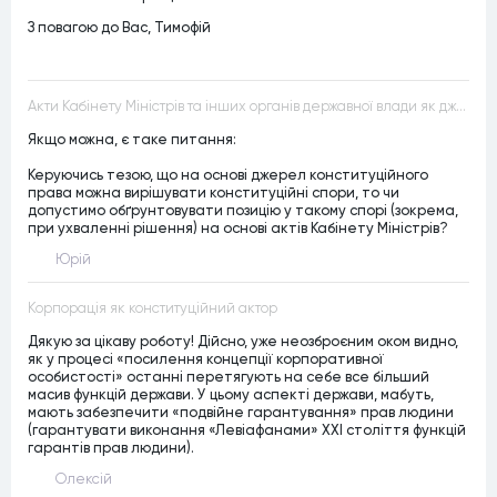
З повагою до Вас, Тимофій
Акти Кабінету Міністрів та інших органів державної влади як джерела конституційного права
Якщо можна, є таке питання:
Керуючись тезою, що на основі джерел конституційного
права можна вирішувати конституційні спори, то чи
допустимо обґрунтовувати позицію у такому спорі (зокрема,
при ухваленні рішення) на основі актів Кабінету Міністрів?
Юрій
Корпорація як конституційний актор
Дякую за цікаву роботу! Дійсно, уже неозброєним оком видно,
як у процесі «посилення концепції корпоративної
особистості» останні перетягують на себе все більший
масив функцій держави. У цьому аспекті держави, мабуть,
мають забезпечити «подвійне гарантування» прав людини
(гарантувати виконання «Левіафанами» ХХІ століття функцій
гарантів прав людини).
Олексій