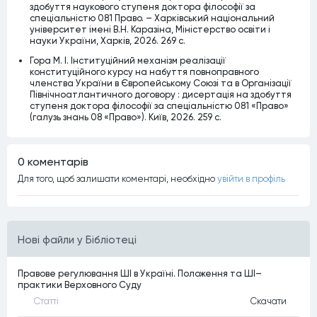
здобуття наукового ступеня доктора філософії за
спеціальністю 081 Право. – Харківський національний
університет імені В.Н. Каразіна, Міністерство освіти і
науки України, Харків, 2026. 269 c.
Гора М. І. Інституційний механізм реалізації
конституційного курсу на набуття повноправного
членства України в Європейському Союзі та в Організації
Північноатлантичного договору : дисертація на здобуття
ступеня доктора філософії за спеціальністю 081 «Право»
(галузь знань 08 «Право»). Київ, 2026. 259 с.
0 коментарiв
Для того, щоб залишати коментарi, необхiдно
увiйти в профiль
Нові файли у Бібліотеці
Правове регулювання ШІ в Україні. Положення та ШІ–
практики Верховного Суду
Статтi
Скачати