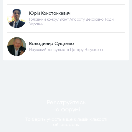
Юрій Констанкевич
Головний консультант Апарату Верховної Ради
України
Володимир Сущенко
Науковий консультант Центру Разумкова
Реєструйтесь
на форумi
Та беріть участь в ще бiльшiй кiлькостi
обговорень