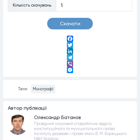
Кiлькiсть скачувань
5
Скачати
Facebook
Twitter
LinkedIn
Telegram
Viber
Messenger
Теги:
Монографії
Автор публiкацiї
Олександр Батанов
Провідний науковий співробітник відділу
конституційного та муніципального права
Інституту держави і права імені В. М. Корецького
НАН України