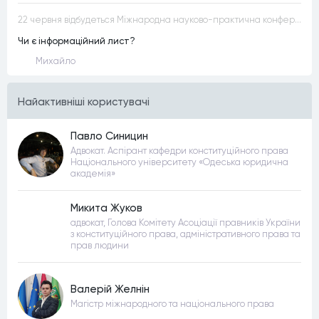
22 червня відбудеться Міжнародна науково-практична конференція “Конституційна демократія в умовах загроз територіальній цілісності та національній безпеці”
Чи є інформаційний лист?
Михайло
Найактивнiшi користувачi
Павло Синицин
Адвокат. Аспірант кафедри конституційного права
Національного університету «Одеська юридична
академія»
Микита Жуков
адвокат, Голова Комітету Асоціації правників України
з конституційного права, адміністративного права та
прав людини
Валерій Желнін
Магістр міжнародного та національного права