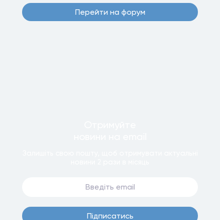
Перейти на форум
Отримуйте
новини
на email
Залишiть свою пошту, щоб отримувати актуальнi
новини
2 рази
в мiсяць
Пiдписатись