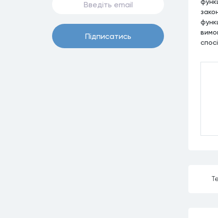
функ
зако
функ
вимог
Пiдписатись
спос
Те