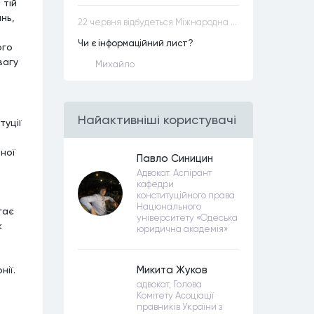
 тій
нь,
22 червня відбудеться Міжнародна науково-практична конференція “Конституційна демократія в умовах загроз територіальній цілісності та національній безпеці”
Чи є інформаційний лист?
ого
вагу
Михайло
Найактивнiшi користувачi
туції
ної
Павло Синицин
Адвокат. Аспірант
кафедри
конституційного права
Національного
гає
університету «Одеська
к
юридична академія»
ії.
Микита Жуков
адвокат, Голова
Комітету Асоціації
правників України з