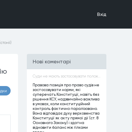
Вхiд
тонії)
Нові коментарі
ію
Суди не мають застосовувати положення законів, які не відповідають Конституції, незалежно від того, чи визнавалися вони Конституційним Судом України неконституційними, тобто закони, що суперечать Конституції України не можуть застосовуватися навіть у випадках, коли вони є чинними
Правова позиція про право судів не
застосовувати норми, які
адки
суперечать Конституції, навіть без
рішення КСУ, надзвичайно важлива
в умовах, коли конституційний
контроль фактично паралізовано.
Вона відповідає духу верховенства
Конституції як акту прямої дії (ст. 8
Основного Закону) і здатна
відновити баланс між гілками