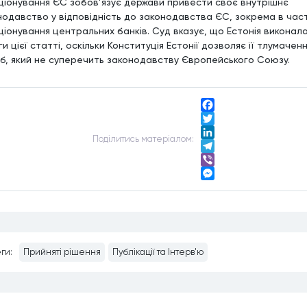
ціонування ЄС зобов’язує держави привести своє внутрішнє
нодавство у відповідність до законодавства ЄС, зокрема в част
ціонування центральних банків. Суд вказує, що Естонія виконал
и цієї статті, оскільки Конституція Естонії дозволяє її тлумаченн
іб, який не суперечить законодавству Європейського Союзу.
Facebook
Twitter
Подiлитись матерiалом:
LinkedIn
Telegram
Viber
Messenger
ги:
Прийняті рішення
Публікації та Інтерв'ю