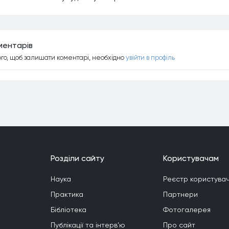
ментарiв
ого, щоб залишати коментарi, необхiдно
увiйти в профiль
Роздiли сайту
Користувачам
Наука
Реєстр користувач
Практика
Партнери
Бiблiотека
Фотогалерея
Публiкацiї та iнтерв'ю
Про сайт