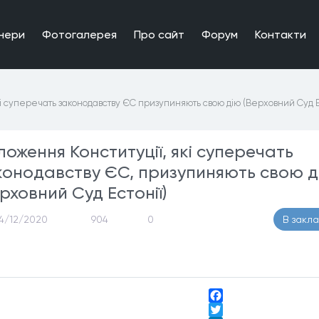
нери
Фотогалерея
Про сайт
Форум
Контакти
і суперечать законодавству ЄС призупиняють свою дію (Верховний Суд Ес
ложення Конституції, які суперечать
конодавству ЄС, призупиняють свою д
рховний Суд Естонії)
4/12/2020
904
0
В закл
Facebook