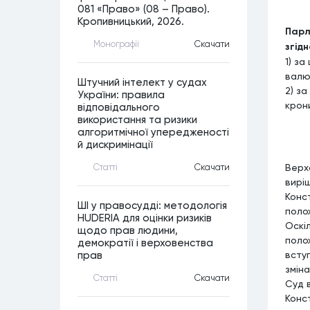
081 «Право» (08 – Право).
Кропивницький, 2026.
Парл
Монографiї
Скачати
згід
1) з
валют
Штучний інтелект у судах
2) з
України: правила
крони
відповідального
використання та ризики
алгоритмічної упередженості
й дискримінації
Верх
Статтi
Скачати
вирі
Конс
ШІ у правосудді: методологія
поло
HUDERIA для оцінки ризиків
Оскіл
щодо прав людини,
поло
демократії і верховенства
всту
прав
зміна
Статтi
Скачати
Суд в
Конс