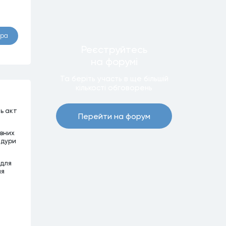
ора
Реєструйтесь
на форумi
Та беріть участь в ще бiльшiй
кiлькостi обговорень
ть акт
Перейти на форум
ивних
едури
 для
ня