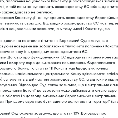
го, положення національної Конституції застосовуються тільки в
ині, в якій вони не суперечать законодавству ЄС або щодо пита
це законодавство не регулює.
оложення Конституції, які суперечать законодавству Європейськ
у, зупиняють свою дію. Відповідно законодавство ЄС має пере
сіма національними законами, а в тому числі і Конституцією.
овідаючи на поставлені питання Верховний Суд вказує, що
овуючи наведене він зобов’язаний тлумачити положення Консти
взаємозв’язку із відповідним законодавством ЄС.
льки Договір про функціонування ЄС відводить питання монетар
тики і обороту євро до виключних повноважень Європейського
рального банку, то стаття 111 Конституції (щодо виключних
оважень національного центрального банку здійснювати емісію
) суперечить в цій частині законодавству ЄС, а відтак не підля
осуванню. Відповідно Суд також зазначає, що центральний бан
я приєднання Естонії до єврозони може здійснювати емісію євро
ки в обсягах і з дозволу, визначених Європейським центральним
ом. При цьому євро має бути єдиною валютою на території Естон
овний Суд окремо зауважує, що стаття 109 Договору про