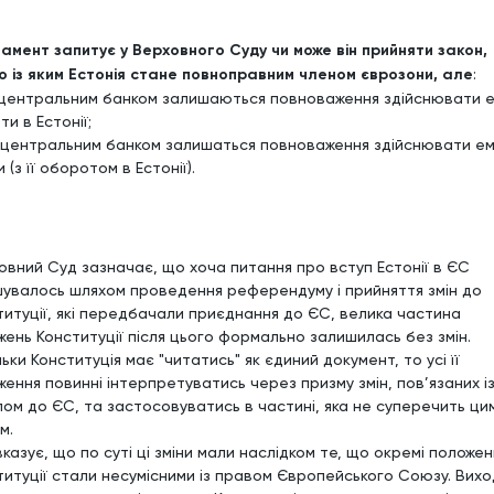
амент запитує у Верховного Суду чи може він прийняти закон,
но із яким Естонія стане повноправним членом єврозони, але
:
а центральним банком залишаються повноваження здійснювати е
и в Естонії;
а центральним банком залишаться повноваження здійснювати ем
 (з її оборотом в Естонії).
овний Суд зазначає, що хоча питання про вступ Естонії в ЄС
шувалось шляхом проведення референдуму і прийняття змін до
титуції, які передбачали приєднання до ЄС, велика частина
жень Конституції після цього формально залишилась без змін.
ьки Конституція має "читатись" як єдиний документ, то усі її
ження повинні інтерпретуватись через призму змін, пов’язаних і
пом до ЄС, та застосовуватись в частині, яка не суперечить ци
м.
казує, що по суті ці зміни мали наслідком те, що окремі положен
титуції стали несумісними із правом Європейського Союзу. Вих