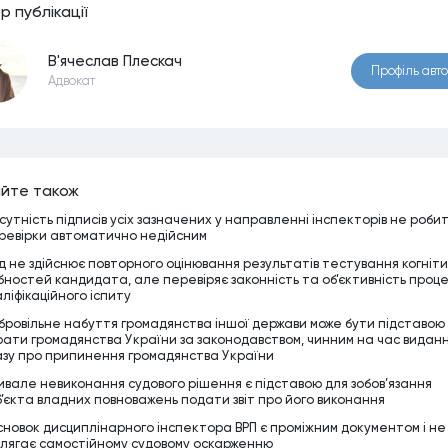
р публiкацiї
В'ячеслав Плескач
Профiль авт
Адвокат
йте також
дсутність підписів усіх зазначених у направленні інспекторів не роби
ревірки автоматично недійсним
д не здійснює повторного оцінювання результатів тестування когніт
ібностей кандидата, але перевіряє законність та об’єктивність проц
аліфікаційного іспиту
бровільне набуття громадянства іншої держави може бути підставою
рати громадянства України за законодавством, чинним на час видан
азу про припинення громадянства України
ивале невиконання судового рішення є підставою для зобов’язання
б’єкта владних повноважень подати звіт про його виконання
сновок дисциплінарного інспектора ВРП є проміжним документом і не
длягає самостійному судовому оскарженню