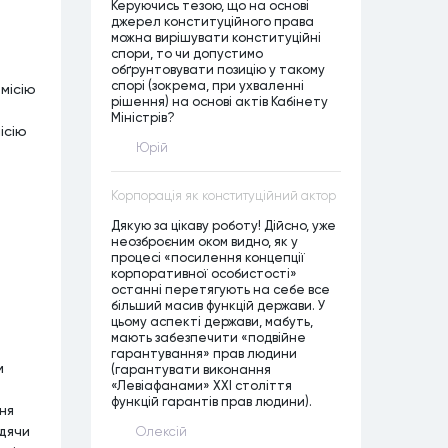
Керуючись тезою, що на основі
джерел конституційного права
можна вирішувати конституційні
спори, то чи допустимо
обґрунтовувати позицію у такому
спорі (зокрема, при ухваленні
місію
рішення) на основі актів Кабінету
Міністрів?
ісію
Юрій
Корпорація як конституційний актор
Дякую за цікаву роботу! Дійсно, уже
неозброєним оком видно, як у
процесі «посилення концепції
корпоративної особистості»
останні перетягують на себе все
більший масив функцій держави. У
цьому аспекті держави, мабуть,
мають забезпечити «подвійне
з
гарантування» прав людини
м
(гарантувати виконання
«Левіафанами» ХХІ століття
функцій гарантів прав людини).
ня
одячи
Олексій