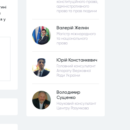
конституційного права,
адміністративного
ині
права та прав людини
а
я у
Валерій Желнін
Магістр міжнародного
та національного
права
Юрій Констанкевич
Головний консультант
Апарату Верховної
Ради України
Володимир
Сущенко
Науковий консультант
Центру Разумкова