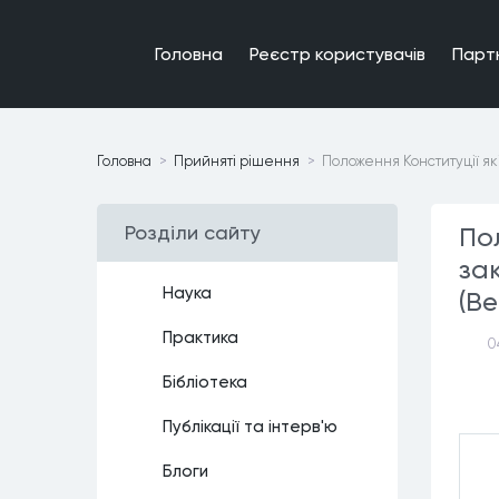
Головна
Реєстр користувачiв
Парт
Головна
Прийнятi рiшення
Положення Конституції як
Роздiли сайту
По
за
Наука
(Ве
Практика
0
Бiблiотека
Публiкацiї та iнтерв'ю
Блоги