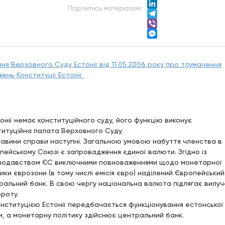
Twitter
Подiлитись матерiалом:
LinkedIn
Telegram
Viber
Messenger
ння Верховного Суду Естонії від 11.05.2006 року про тлумачення
жень Конституції Естонії
тонії немає конституційного суду, його функцію виконує
титуційна палата Верховного Суду.
авини справи наступні. Загальною умовою набуття членства в
пейському Союзі є запровадження єдиної валюти. Згідно із
нодавством ЄС виключними повноваженнями щодо монетарної
тики єврозони (в тому числі емісія євро) наділений Європейський
ральний банк. В свою чергу національна валюта підлягає вилу
ороту.
онституцією Естонії передбачається функціонування естонської
и, а монетарну політику здійснює центральний банк.