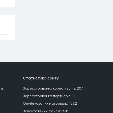
Статистика сайту
iв
Зареєстрованих користувачiв:
207
Зареєстрованих партнерiв:
11
Опублiкованих матерiалiв:
1382
Завантажених файлiв:
838