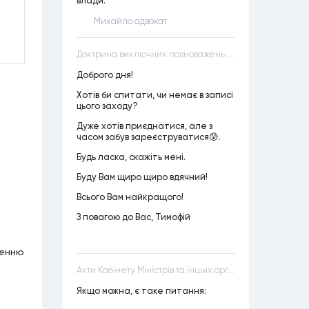
влади.
Михайло адвокат
Доктрина виключних повноважень VS Доктрина прихованих повноважень
Доброго дня!
Хотів би спитати, чи немає в записі
цього заходу?
Дуже хотів приєднатися, але з
часом забув зареєструватися😰.
Будь ласка, скажіть мені.
Буду Вам щиро щиро вдячний!
Всього Вам найкращого!
З повагою до Вас, Тимофій
ченню
Акти Кабінету Міністрів та інших органів державної влади як джерела конституційного права
Якщо можна, є таке питання: