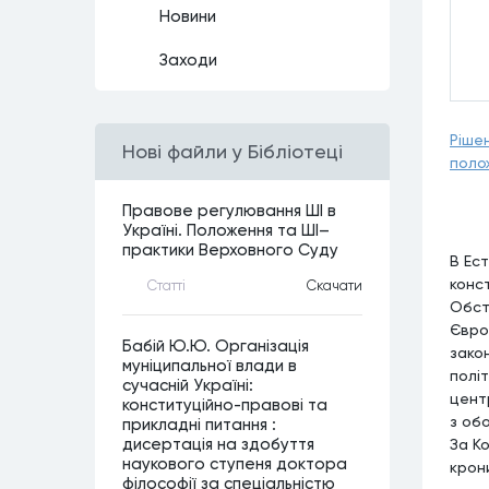
Новини
Заходи
Ріше
Нові файли у Бібліотеці
поло
Правове регулювання ШІ в
Україні. Положення та ШІ–
практики Верховного Суду
В Ес
конс
Статтi
Скачати
Обст
Євро
Бабій Ю.Ю. Організація
зако
муніципальної влади в
полі
сучасній Україні:
цент
конституційно-правові та
з об
прикладні питання :
За К
дисертація на здобуття
наукового ступеня доктора
крон
філософії за спеціальністю