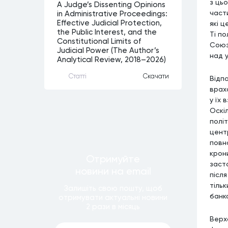
з цьо
A Judge’s Dissenting Opinions
част
in Administrative Proceedings:
Effective Judicial Protection,
які 
the Public Interest, and the
Ті п
Constitutional Limits of
Союз
Judicial Power (The Author’s
над у
Analytical Review, 2018–2026)
Статтi
Скачати
Відп
врах
у їх 
Оскі
полі
цент
повн
крони
Отримуйте
заст
новини
на email
післ
тіль
Залишiть свою пошту, щоб
банк
отримувати актуальнi новини
2 рази
в мiсяць
Верх