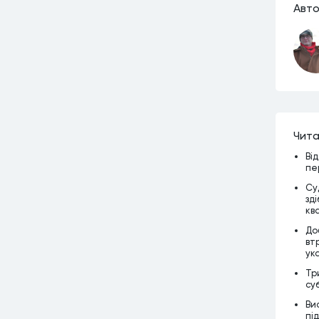
Авто
Чита
Ві
пе
Су
зд
кв
До
вт
ук
Тр
су
Ви
пі