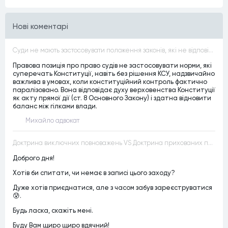
Нові коментарі
Суди не мають застосовувати положення законів, які не відповідають Конституції, незалежно від того, чи визнавалися вони Конституційним Судом України неконституційними, тобто закони, що суперечать Конституції України не можуть застосовуватися навіть у випадках, коли вони є чинними
Правова позиція про право судів не застосовувати норми, які
суперечать Конституції, навіть без рішення КСУ, надзвичайно
важлива в умовах, коли конституційний контроль фактично
паралізовано. Вона відповідає духу верховенства Конституції
як акту прямої дії (ст. 8 Основного Закону) і здатна відновити
баланс між гілками влади.
Михайло адвокат
Доктрина виключних повноважень VS Доктрина прихованих повноважень
Доброго дня!
Хотів би спитати, чи немає в записі цього заходу?
Дуже хотів приєднатися, але з часом забув зареєструватися
😰.
Будь ласка, скажіть мені.
Буду Вам щиро щиро вдячний!