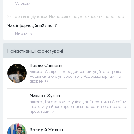
Олексій
22 червня відбудеться Міжнародна науково-практична конференція “Конституційна демократія в умовах загроз територіальній цілісності та національній безпеці”
Чи є інформаційний лист?
Михайло
Найактивнiшi користувачi
Павло Синицин
Адвокат. Аспірант кафедри конституційного права
Національного університету «Одеська юридична
академія»
Микита Жуков
адвокат, Голова Комітету Асоціації правників України
з конституційного права, адміністративного права та
прав людини
Валерій Желнін