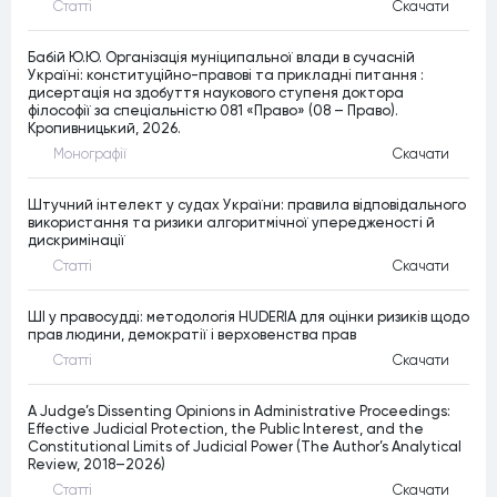
Статтi
Скачати
Бабій Ю.Ю. Організація муніципальної влади в сучасній
Україні: конституційно-правові та прикладні питання :
дисертація на здобуття наукового ступеня доктора
філософії за спеціальністю 081 «Право» (08 – Право).
Кропивницький, 2026.
Монографiї
Скачати
Штучний інтелект у судах України: правила відповідального
використання та ризики алгоритмічної упередженості й
дискримінації
Статтi
Скачати
ШІ у правосудді: методологія HUDERIA для оцінки ризиків щодо
прав людини, демократії і верховенства прав
Статтi
Скачати
A Judge’s Dissenting Opinions in Administrative Proceedings:
Effective Judicial Protection, the Public Interest, and the
Constitutional Limits of Judicial Power (The Author’s Analytical
Review, 2018–2026)
Статтi
Скачати