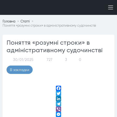
Головна
Статтi
Поняття «розумні строки» в адміністративному судочинстві
Поняття «розумні строки» в
адміністративному судочинстві
30/01/2025
727
3
0
В закладки
Facebook
Twitter
LinkedIn
Telegram
Viber