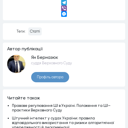
LinkedIn
Telegram
Viber
Messenger
Теги:
Статті
Автор публiкацiї
Ян Берназюк
суддя Верховного Суду
Профiль автора
Читайте також
Правове регулювання ШІ в Україні. Положення та ШІ–
практики Верховного Суду
Штучний інтелект у судах України: правила
відповідального використання та ризики алгоритмічної
упередженості й дискримінації