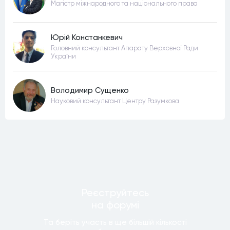
Магістр міжнародного та національного права
Юрій Констанкевич
Головний консультант Апарату Верховної Ради
України
Володимир Сущенко
Науковий консультант Центру Разумкова
Реєструйтесь
на форумi
Та беріть участь в ще бiльшiй кiлькостi