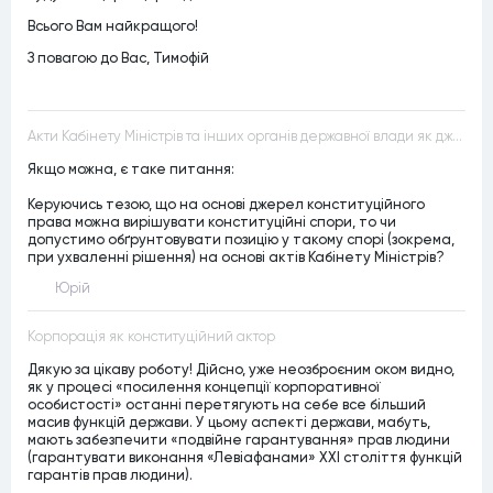
Всього Вам найкращого!
З повагою до Вас, Тимофій
Акти Кабінету Міністрів та інших органів державної влади як джерела конституційного права
Якщо можна, є таке питання:
Керуючись тезою, що на основі джерел конституційного
права можна вирішувати конституційні спори, то чи
допустимо обґрунтовувати позицію у такому спорі (зокрема,
при ухваленні рішення) на основі актів Кабінету Міністрів?
Юрій
Корпорація як конституційний актор
Дякую за цікаву роботу! Дійсно, уже неозброєним оком видно,
як у процесі «посилення концепції корпоративної
особистості» останні перетягують на себе все більший
масив функцій держави. У цьому аспекті держави, мабуть,
мають забезпечити «подвійне гарантування» прав людини
(гарантувати виконання «Левіафанами» ХХІ століття функцій
гарантів прав людини).