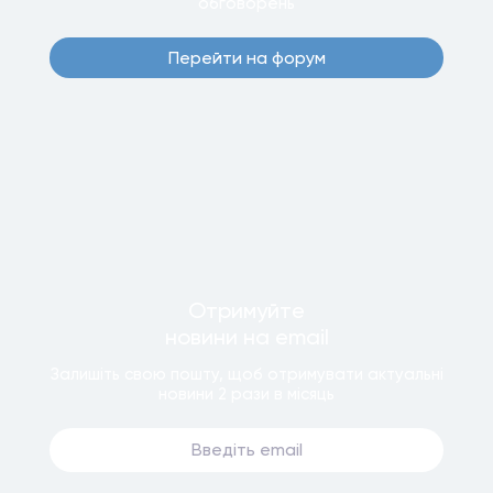
обговорень
Перейти на форум
Отримуйте
новини
на email
Залишiть свою пошту, щоб отримувати актуальнi
новини
2 рази
в мiсяць