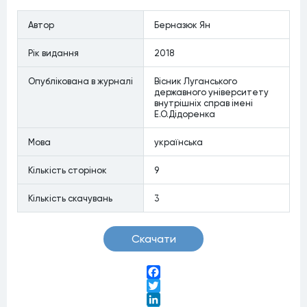
Messenger
Автор
Берназюк Ян
Рiк видання
2018
Опублiкована в журналi
Вісник Луганського
державного університету
внутрішніх справ імені
Е.О.Дідоренка
Мова
українська
Кiлькiсть сторiнок
9
Кiлькiсть скачувань
3
Скачати
Facebook
Twitter