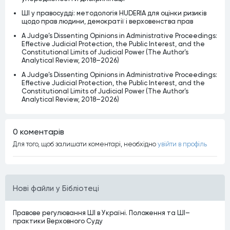
ШІ у правосудді: методологія HUDERIA для оцінки ризиків
щодо прав людини, демократії і верховенства прав
A Judge’s Dissenting Opinions in Administrative Proceedings:
Effective Judicial Protection, the Public Interest, and the
Constitutional Limits of Judicial Power (The Author’s
Analytical Review, 2018–2026)
A Judge’s Dissenting Opinions in Administrative Proceedings:
Effective Judicial Protection, the Public Interest, and the
Constitutional Limits of Judicial Power (The Author’s
Analytical Review, 2018–2026)
0 коментарiв
Для того, щоб залишати коментарi, необхiдно
увiйти в профiль
Нові файли у Бібліотеці
Правове регулювання ШІ в Україні. Положення та ШІ–
практики Верховного Суду