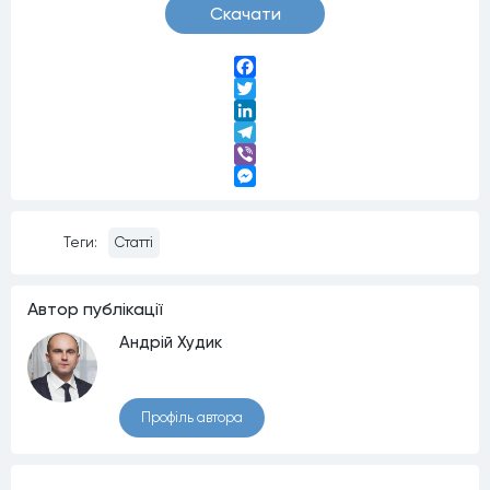
Скачати
Facebook
Twitter
LinkedIn
Telegram
Viber
Messenger
Теги:
Статті
Автор публiкацiї
Андрій Худик
Профiль автора