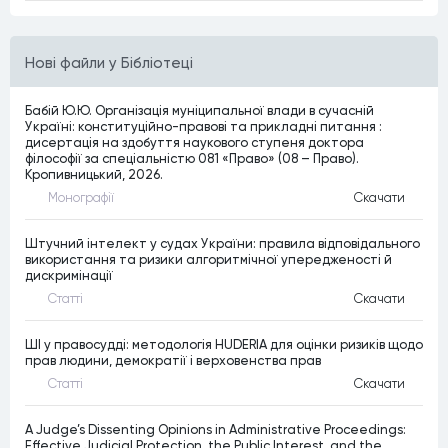
Нові файли у Бібліотеці
Бабій Ю.Ю. Організація муніципальної влади в сучасній
Україні: конституційно-правові та прикладні питання :
дисертація на здобуття наукового ступеня доктора
філософії за спеціальністю 081 «Право» (08 – Право).
Кропивницький, 2026.
Монографiї
Скачати
Штучний інтелект у судах України: правила відповідального
використання та ризики алгоритмічної упередженості й
дискримінації
Статтi
Скачати
ШІ у правосудді: методологія HUDERIA для оцінки ризиків щодо
прав людини, демократії і верховенства прав
Статтi
Скачати
A Judge’s Dissenting Opinions in Administrative Proceedings:
Effective Judicial Protection, the Public Interest, and the