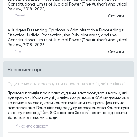
Constitutional Limits of Judicial Power (The Author’s Analytical
Review, 2018–2026)
Статтi
Скачати
A Judge’s Dissenting Opinions in Administrative Proceedings:
Effective Judicial Protection, the Public Interest, and the
Constitutional Limits of Judicial Power (The Author’s Analytical
Review, 2018–2026)
Статтi
Скачати
Нові коментарі
Суди не мають застосовувати положення законів, які не відповідають Конституції, незалежно від того, чи визнавалися вони Конституційним Судом України неконституційними, тобто закони, що суперечать Конституції України не можуть застосовуватися навіть у випадках, коли вони є чинними
Правова позиція про право судів не застосовувати норми, які
суперечать Конституції, навіть без рішення КСУ, надзвичайно
важлива в умовах, коли конституційний контроль фактично
паралізовано. Вона відповідає духу верховенства Конституції
як акту прямої дії (ст. 8 Основного Закону) і здатна відновити
баланс між гілками влади.
Михайло адвокат