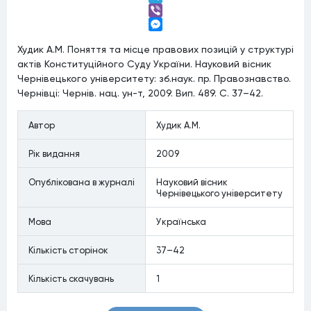
Telegram
Viber
Messenger
Худик А.М. Поняття та місце правових позицій у структурі
актів Конституційного Суду України. Науковий вісник
Чернівецького університету: зб.наук. пр. Правознавство.
Чернівці: Чернів. нац. ун-т, 2009. Вип. 489. С. 37–42.
Автор
Худик А.М.
Рiк видання
2009
Опублiкована в журналi
Науковий вісник
Чернівецького університету
Мова
Українська
Кiлькiсть сторiнок
37–42
Кiлькiсть скачувань
1