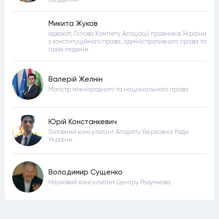
Микита Жуков
адвокат, Голова Комітету Асоціації правників України
з конституційного права, адміністративного права та
прав людини
Валерій Желнін
Магістр міжнародного та національного права
Юрій Констанкевич
Головний консультант Апарату Верховної Ради
України
Володимир Сущенко
Науковий консультант Центру Разумкова