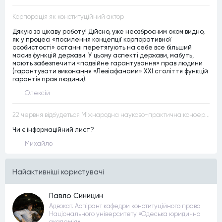
Корпорація як конституційний актор
Дякую за цікаву роботу! Дійсно, уже неозброєним оком видно,
як у процесі «посилення концепції корпоративної
особистості» останні перетягують на себе все більший
масив функцій держави. У цьому аспекті держави, мабуть,
мають забезпечити «подвійне гарантування» прав людини
(гарантувати виконання «Левіафанами» ХХІ століття функцій
гарантів прав людини).
Олексій
22 червня відбудеться Міжнародна науково-практична конференція “Конституційна демократія в умовах загроз територіальній цілісності та національній безпеці”
Чи є інформаційний лист?
Михайло
Найактивнiшi користувачi
Павло Синицин
Адвокат. Аспірант кафедри конституційного права
Національного університету «Одеська юридична
академія»