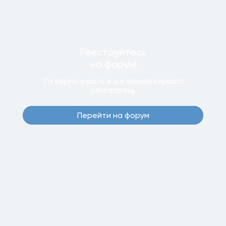
Реєструйтесь
на форумi
Та беріть участь в ще бiльшiй кiлькостi
обговорень
Перейти на форум