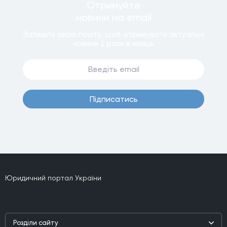
Отримуйте
новини
на email
Залишiть свою пошту, щоб отримувати актуальнi
новини
2 рази
в мiсяць
Пiдписатись
Юридичний портал України
Роздiли сайту