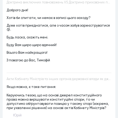
Доктрина виключних повноважень VS Доктрина прихованих повноважень
Доброго дня!
Хотів би спитати, чи немає в записі цього заходу?
Дуже хотів приєднатися, але з часом забув зареєструватися
😰.
Будь ласка, скажіть мені.
Буду Вам щиро щиро вдячний!
Всього Вам найкращого!
З повагою до Вас, Тимофій
Акти Кабінету Міністрів та інших органів державної влади як джерела конституційного права
Якщо можна, є таке питання:
Керуючись тезою, що на основі джерел конституційного
права можна вирішувати конституційні спори, то чи
допустимо обґрунтовувати позицію у такому спорі (зокрема,
при ухваленні рішення) на основі актів Кабінету Міністрів?
Юрій