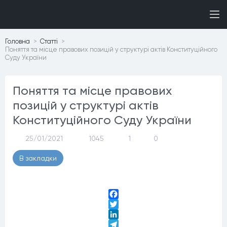
Головна
Статтi
Поняття та місце правових позицій у структурі актів Конституційного
Суду України
Поняття та місце правових
позицій у структурі актів
Конституційного Суду України
25/01/2021
1045
1
0
В закладки
Facebook
Twitter
LinkedIn