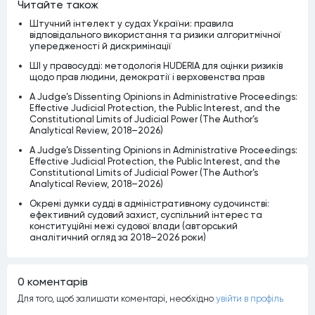
Читайте також
Штучний інтелект у судах України: правила
відповідального використання та ризики алгоритмічної
упередженості й дискримінації
ШІ у правосудді: методологія HUDERIA для оцінки ризиків
щодо прав людини, демократії і верховенства прав
A Judge’s Dissenting Opinions in Administrative Proceedings:
Effective Judicial Protection, the Public Interest, and the
Constitutional Limits of Judicial Power (The Author’s
Analytical Review, 2018–2026)
A Judge’s Dissenting Opinions in Administrative Proceedings:
Effective Judicial Protection, the Public Interest, and the
Constitutional Limits of Judicial Power (The Author’s
Analytical Review, 2018–2026)
Окремі думки судді в адміністративному судочинстві:
ефективний судовий захист, суспільний інтерес та
конституційні межі судової влади (авторський
аналітичний огляд за 2018–2026 роки)
0 коментарiв
Для того, щоб залишати коментарi, необхiдно
увiйти в профiль