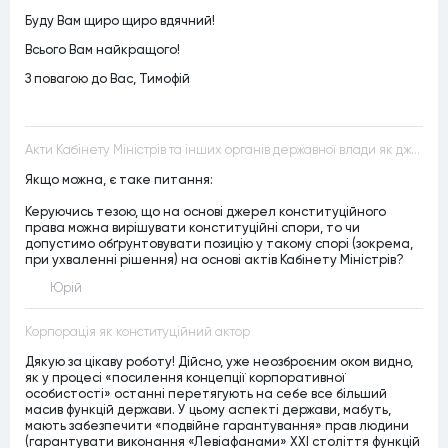
Буду Вам щиро щиро вдячний!
Всього Вам найкращого!
З повагою до Вас, Тимофій
Акти Кабінету Міністрів та інших органів державної влади як джерела конституційного права
Якщо можна, є таке питання:
Керуючись тезою, що на основі джерел конституційного
права можна вирішувати конституційні спори, то чи
допустимо обґрунтовувати позицію у такому спорі (зокрема,
при ухваленні рішення) на основі актів Кабінету Міністрів?
Юрій
Корпорація як конституційний актор
Дякую за цікаву роботу! Дійсно, уже неозброєним оком видно,
як у процесі «посилення концепції корпоративної
особистості» останні перетягують на себе все більший
масив функцій держави. У цьому аспекті держави, мабуть,
мають забезпечити «подвійне гарантування» прав людини
(гарантувати виконання «Левіафанами» ХХІ століття функцій