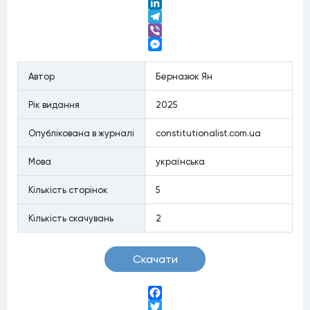
Twitter
LinkedIn
Telegram
Viber
Messenger
Автор
Берназюк Ян
Рiк видання
2025
Опублiкована в журналi
constitutionalist.com.ua
Мова
українська
Кiлькiсть сторiнок
5
Кiлькiсть скачувань
2
Скачати
Facebook