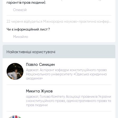
гарантів прав людини).
Олексій
22 червня відбудеться Міжнародна науково-практична конференція “Конституційна демократія в умовах загроз територіальній цілісності та національній безпеці”
Чи є інформаційний лист?
Михайло
Найактивнiшi користувачi
Павло Синицин
Адвокат. Аспірант кафедри конституційного права
Національного університету «Одеська юридична
академія»
Микита Жуков
адвокат, Голова Комітету Асоціації правників України
з конституційного права, адміністративного права та
прав людини