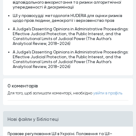
відповідального використання та ризики алгоритмічної
упередженості й дискримінації
ШІ у правосудді: методологія HUDERIA для оцінки ризиків
щодо прав людини, демократії і верховенства прав
A Judge’s Dissenting Opinions in Administrative Proceedings:
Effective Judicial Protection, the Public Interest, and the
Constitutional Limits of Judicial Power (The Author’s
Analytical Review, 2018–2026)
A Judge’s Dissenting Opinions in Administrative Proceedings:
Effective Judicial Protection, the Public Interest, and the
Constitutional Limits of Judicial Power (The Author’s
Analytical Review, 2018–2026)
0 коментарiв
Для того, щоб залишати коментарi, необхiдно
увiйти в профiль
Нові файли у Бібліотеці
Правове регулювання ШІ в Україні. Положення та ШІ–