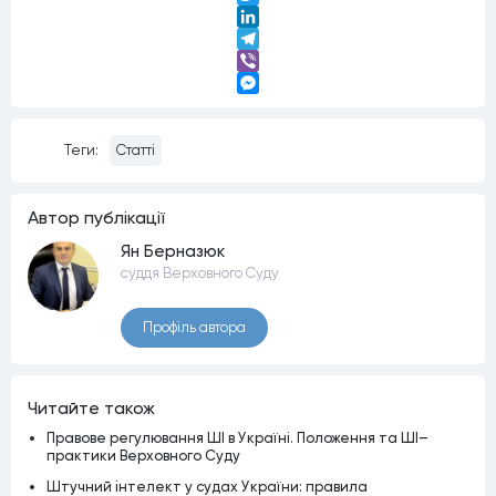
Twitter
LinkedIn
Telegram
Viber
Messenger
Теги:
Статті
Автор публiкацiї
Ян Берназюк
суддя Верховного Суду
Профiль автора
Читайте також
Правове регулювання ШІ в Україні. Положення та ШІ–
практики Верховного Суду
Штучний інтелект у судах України: правила