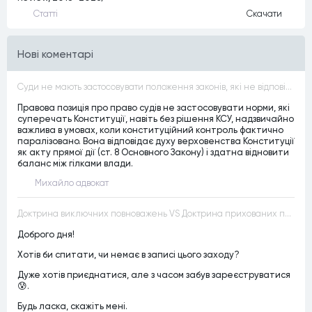
Статтi
Скачати
Нові коментарі
Суди не мають застосовувати положення законів, які не відповідають Конституції, незалежно від того, чи визнавалися вони Конституційним Судом України неконституційними, тобто закони, що суперечать Конституції України не можуть застосовуватися навіть у випадках, коли вони є чинними
Правова позиція про право судів не застосовувати норми, які
суперечать Конституції, навіть без рішення КСУ, надзвичайно
важлива в умовах, коли конституційний контроль фактично
паралізовано. Вона відповідає духу верховенства Конституції
як акту прямої дії (ст. 8 Основного Закону) і здатна відновити
баланс між гілками влади.
Михайло адвокат
Доктрина виключних повноважень VS Доктрина прихованих повноважень
Доброго дня!
Хотів би спитати, чи немає в записі цього заходу?
Дуже хотів приєднатися, але з часом забув зареєструватися
😰.
Будь ласка, скажіть мені.