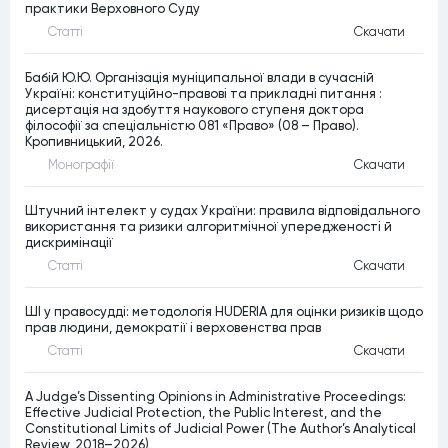
практики Верховного Суду
Статтi
Скачати
Бабій Ю.Ю. Організація муніципальної влади в сучасній
Україні: конституційно-правові та прикладні питання :
дисертація на здобуття наукового ступеня доктора
філософії за спеціальністю 081 «Право» (08 – Право).
Кропивницький, 2026.
Монографiї
Скачати
Штучний інтелект у судах України: правила відповідального
використання та ризики алгоритмічної упередженості й
дискримінації
Статтi
Скачати
ШІ у правосудді: методологія HUDERIA для оцінки ризиків щодо
прав людини, демократії і верховенства прав
Статтi
Скачати
A Judge’s Dissenting Opinions in Administrative Proceedings:
Effective Judicial Protection, the Public Interest, and the
Constitutional Limits of Judicial Power (The Author’s Analytical
Review, 2018–2026)