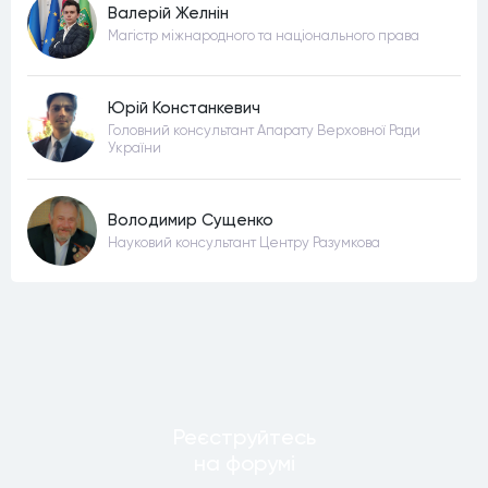
Валерій Желнін
Магістр міжнародного та національного права
Юрій Констанкевич
Головний консультант Апарату Верховної Ради
України
Володимир Сущенко
Науковий консультант Центру Разумкова
Реєструйтесь
на форумi