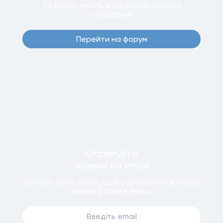
Та беріть участь в ще бiльшiй кiлькостi
обговорень
Перейти на форум
Отримуйте
новини
на email
Залишiть свою пошту, щоб отримувати актуальнi
новини
2 рази
в мiсяць