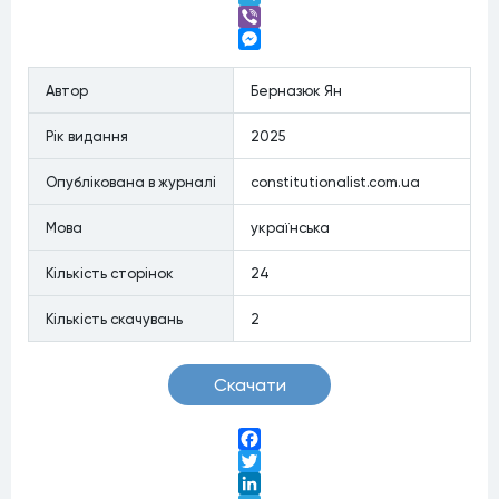
Telegram
Viber
Messenger
Автор
Берназюк Ян
Рiк видання
2025
Опублiкована в журналi
constitutionalist.com.ua
Мова
українська
Кiлькiсть сторiнок
24
Кiлькiсть скачувань
2
Скачати
Facebook
Twitter