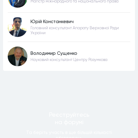
Магістр міжнародного та національного права
Юрій Констанкевич
Головний консультант Апарату Верховної Ради
України
Володимир Сущенко
Науковий консультант Центру Разумкова
Реєструйтесь
на форумi
Та беріть участь в ще бiльшiй кiлькостi
обговорень