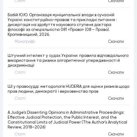
Статтi
Скачати
Бабій Ю.Ю. Організація муніципальної влади в сучасній
Україні: конституційно-правові та прикладні питання :
дисертація на здобуття наукового ступеня доктора
філософії за спеціальністю 081 «Право» (08 – Право).
Кропивницький, 2026.
Монографiї
Скачати
Штучний інтелект у судах України: правила відповідального
використання та ризики алгоритмічної упередженості й
дискримінації
Статтi
Скачати
ШІ у правосудді: методологія HUDERIA для оцінки ризиків щодо
прав людини, демократії і верховенства прав
Статтi
Скачати
A Judge’s Dissenting Opinions in Administrative Proceedings:
Effective Judicial Protection, the Public Interest, and the
Constitutional Limits of Judicial Power (The Author’s Analytical
Review, 2018–2026)
Статтi
Скачати