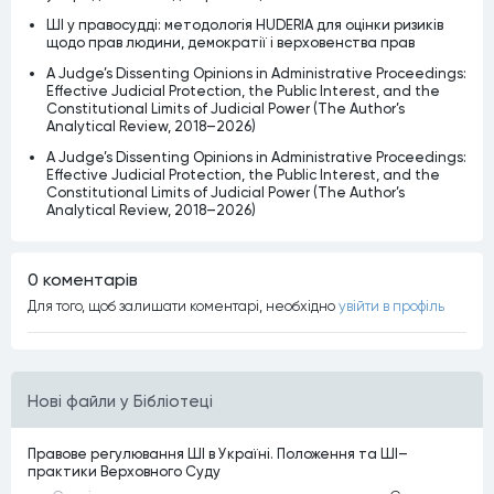
ШІ у правосудді: методологія HUDERIA для оцінки ризиків
щодо прав людини, демократії і верховенства прав
A Judge’s Dissenting Opinions in Administrative Proceedings:
Effective Judicial Protection, the Public Interest, and the
Constitutional Limits of Judicial Power (The Author’s
Analytical Review, 2018–2026)
A Judge’s Dissenting Opinions in Administrative Proceedings:
Effective Judicial Protection, the Public Interest, and the
Constitutional Limits of Judicial Power (The Author’s
Analytical Review, 2018–2026)
0 коментарiв
Для того, щоб залишати коментарi, необхiдно
увiйти в профiль
Нові файли у Бібліотеці
Правове регулювання ШІ в Україні. Положення та ШІ–
практики Верховного Суду