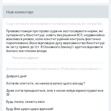
Нові коментарі
Суди не мають застосовувати положення законів, які не відповідають Конституції, незалежно від того, чи визнавалися вони Конституційним Судом України неконституційними, тобто закони, що суперечать Конституції України не можуть застосовуватися навіть у випадках, коли вони є чинними
Правова позиція про право судів не застосовувати норми, які
суперечать Конституції, навіть без рішення КСУ, надзвичайно
важлива в умовах, коли конституційний контроль фактично
паралізовано. Вона відповідає духу верховенства Конституції
як акту прямої дії (ст. 8 Основного Закону) і здатна відновити
баланс між гілками влади.
Михайло адвокат
Доктрина виключних повноважень VS Доктрина прихованих повноважень
Доброго дня!
Хотів би спитати, чи немає в записі цього заходу?
Дуже хотів приєднатися, але з часом забув зареєструватися
😰.
Будь ласка, скажіть мені.
Буду Вам щиро щиро вдячний!