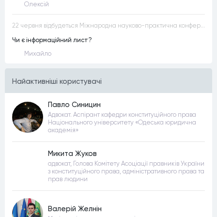
Олексій
22 червня відбудеться Міжнародна науково-практична конференція “Конституційна демократія в умовах загроз територіальній цілісності та національній безпеці”
Чи є інформаційний лист?
Михайло
Найактивнiшi користувачi
Павло Синицин
Адвокат. Аспірант кафедри конституційного права
Національного університету «Одеська юридична
академія»
Микита Жуков
адвокат, Голова Комітету Асоціації правників України
з конституційного права, адміністративного права та
прав людини
Валерій Желнін