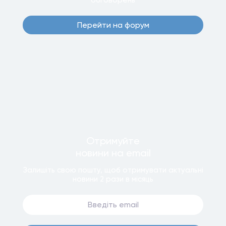
Перейти на форум
Отримуйте
новини
на email
Залишiть свою пошту, щоб отримувати актуальнi
новини
2 рази
в мiсяць