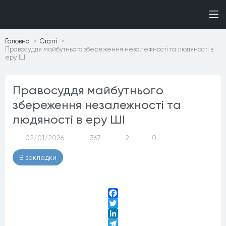
Головна
Статтi
Правосуддя майбутнього збереження незалежності та людяності в
еру ШІ
Правосуддя майбутнього
збереження незалежності та
людяності в еру ШІ
02/01/2026
367
2
0
В закладки
Facebook
Twitter
LinkedIn