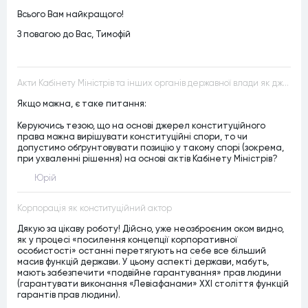
Всього Вам найкращого!
З повагою до Вас, Тимофій
Акти Кабінету Міністрів та інших органів державної влади як джерела конституційного права
Якщо можна, є таке питання:
Керуючись тезою, що на основі джерел конституційного
права можна вирішувати конституційні спори, то чи
допустимо обґрунтовувати позицію у такому спорі (зокрема,
при ухваленні рішення) на основі актів Кабінету Міністрів?
Юрій
Корпорація як конституційний актор
Дякую за цікаву роботу! Дійсно, уже неозброєним оком видно,
як у процесі «посилення концепції корпоративної
особистості» останні перетягують на себе все більший
масив функцій держави. У цьому аспекті держави, мабуть,
мають забезпечити «подвійне гарантування» прав людини
(гарантувати виконання «Левіафанами» ХХІ століття функцій
гарантів прав людини).