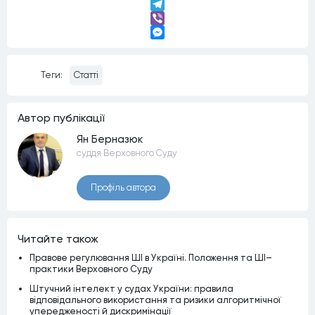
LinkedIn
Telegram
Viber
Messenger
Теги:
Статті
Автор публiкацiї
Ян Берназюк
суддя Верховного Суду
Профiль автора
Читайте також
Правове регулювання ШІ в Україні. Положення та ШІ–
практики Верховного Суду
Штучний інтелект у судах України: правила
відповідального використання та ризики алгоритмічної
упередженості й дискримінації