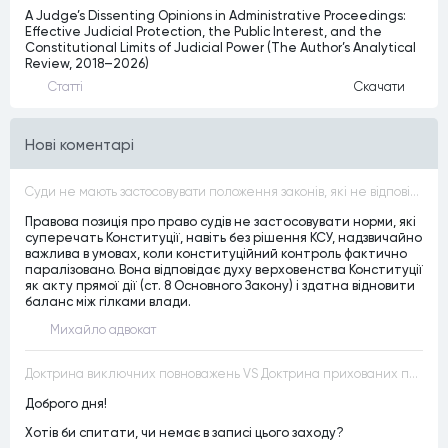
A Judge’s Dissenting Opinions in Administrative Proceedings:
Effective Judicial Protection, the Public Interest, and the
Constitutional Limits of Judicial Power (The Author’s Analytical
Review, 2018–2026)
Статтi
Скачати
Нові коментарі
Суди не мають застосовувати положення законів, які не відповідають Конституції, незалежно від того, чи визнавалися вони Конституційним Судом України неконституційними, тобто закони, що суперечать Конституції України не можуть застосовуватися навіть у випадках, коли вони є чинними
Правова позиція про право судів не застосовувати норми, які
суперечать Конституції, навіть без рішення КСУ, надзвичайно
важлива в умовах, коли конституційний контроль фактично
паралізовано. Вона відповідає духу верховенства Конституції
як акту прямої дії (ст. 8 Основного Закону) і здатна відновити
баланс між гілками влади.
Михайло адвокат
Доктрина виключних повноважень VS Доктрина прихованих повноважень
Доброго дня!
Хотів би спитати, чи немає в записі цього заходу?