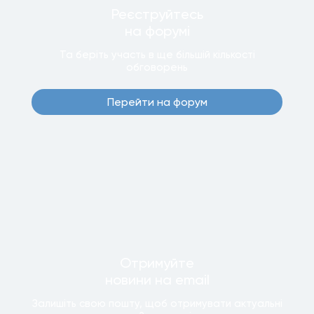
Реєструйтесь
на форумi
Та беріть участь в ще бiльшiй кiлькостi
обговорень
Перейти на форум
Отримуйте
новини
на email
Залишiть свою пошту, щоб отримувати актуальнi