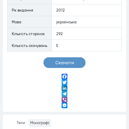
Рiк видання
2012
Мова
українська
Кiлькiсть сторiнок
292
Кiлькiсть скачувань
5
Скачати
Facebook
Twitter
LinkedIn
Telegram
Viber
Messenger
Теги:
Монографії