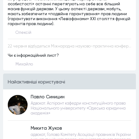
особистості» останні перетягують на себе все більший
масив функцій держави. У цьому аспекті держави, мабуть,
мають забезпечити «подвійне гарантування» прав людини
(гарантувати виконання «Левіафанами» ХХІ століття функцій
гарантів прав людини).
Олексій
22 червня відбудеться Міжнародна науково-практична конференція “Конституційна демократія в умовах загроз територіальній цілісності та національній безпеці”
Чи є інформаційний лист?
Михайло
Найактивнiшi користувачi
Павло Синицин
Адвокат. Аспірант кафедри конституційного права
Національного університету «Одеська юридична
академія»
Микита Жуков
адвокат, Голова Комітету Асоціації правників України