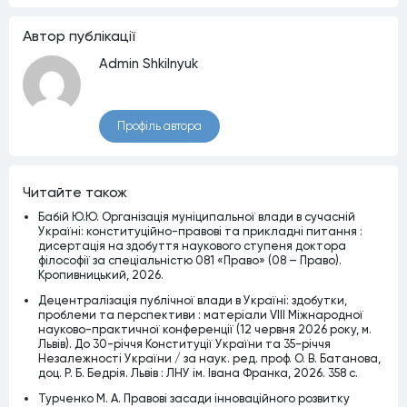
Автор публiкацiї
Admin Shkilnyuk
Профiль автора
Читайте також
Бабій Ю.Ю. Організація муніципальної влади в сучасній
Україні: конституційно-правові та прикладні питання :
дисертація на здобуття наукового ступеня доктора
філософії за спеціальністю 081 «Право» (08 – Право).
Кропивницький, 2026.
Децентралізація публічної влади в Україні: здобутки,
проблеми та перспективи : матеріали VІІІ Міжнародної
науково-практичної конференції (12 червня 2026 року, м.
Львів). До 30-річчя Конституції України та 35-річчя
Незалежності України / за наук. ред. проф. О. В. Батанова,
доц. Р. Б. Бедрія. Львів : ЛНУ ім. Івана Франка, 2026. 358 с.
Турченко М. А. Правові засади інноваційного розвитку