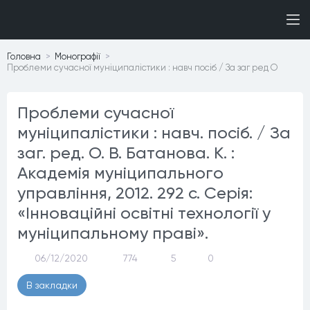
Головна
Монографiї
Проблеми сучасної муніципалістики : навч посіб / За заг ред О
Проблеми сучасної
муніципалістики : навч. посіб. / За
заг. ред. О. В. Батанова. К. :
Академія муніципального
управління, 2012. 292 с. Серія:
«Інноваційні освітні технології у
муніципальному праві».
06/12/2020
774
5
0
В закладки