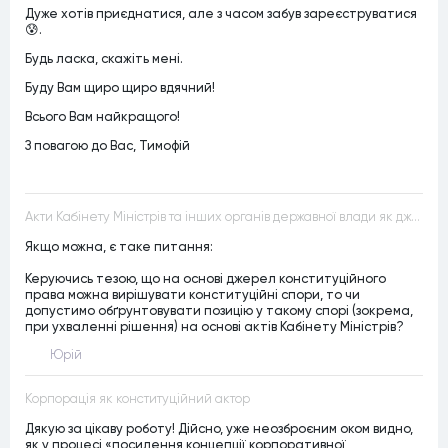
Дуже хотів приєднатися, але з часом забув зареєструватися
😰.
Будь ласка, скажіть мені.
Буду Вам щиро щиро вдячний!
Всього Вам найкращого!
З повагою до Вас, Тимофій
Акти Кабінету Міністрів та інших органів державної влади як джерела конституційного права
Якщо можна, є таке питання:
Керуючись тезою, що на основі джерел конституційного
права можна вирішувати конституційні спори, то чи
допустимо обґрунтовувати позицію у такому спорі (зокрема,
при ухваленні рішення) на основі актів Кабінету Міністрів?
Юрій
Корпорація як конституційний актор
Дякую за цікаву роботу! Дійсно, уже неозброєним оком видно,
як у процесі «посилення концепції корпоративної