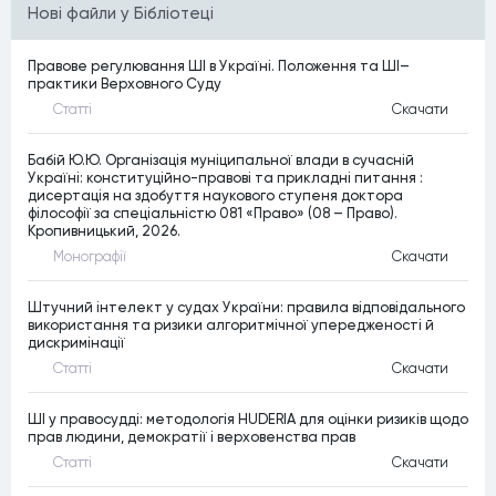
Нові файли у Бібліотеці
Правове регулювання ШІ в Україні. Положення та ШІ–
практики Верховного Суду
Статтi
Скачати
Бабій Ю.Ю. Організація муніципальної влади в сучасній
Україні: конституційно-правові та прикладні питання :
дисертація на здобуття наукового ступеня доктора
філософії за спеціальністю 081 «Право» (08 – Право).
Кропивницький, 2026.
Монографiї
Скачати
Штучний інтелект у судах України: правила відповідального
використання та ризики алгоритмічної упередженості й
дискримінації
Статтi
Скачати
ШІ у правосудді: методологія HUDERIA для оцінки ризиків щодо
прав людини, демократії і верховенства прав
Статтi
Скачати