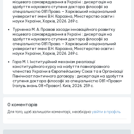
місцевого самоврядування в Україні : дисертація на
здобуття наукового ступеня доктора філософії за
спеціальністю 081 Право. – Харківський національний
університет імені В.Н. Каразіна, Міністерство освіти і
науки України, Харків, 2026. 269 c.
Турченко М. А. Правові засади інноваційного розвитку
місцевого самоврядування в Україні : дисертація на
здобуття наукового ступеня доктора філософії за
спеціальністю 081 Право. – Харківський національний
університет імені В.Н. Каразіна, Міністерство освіти і
науки України, Харків, 2026. 269 c.
Гора М. І. Інституційний механізм реалізації
конституційного курсу на набуття повноправного
членства України в Європейському Союзі та в Організації
Північноатлантичного договору : дисертація на здобуття
ступеня доктора філософії за спеціальністю 081 «Право»
(галузь знань 08 «Право»). Київ, 2026. 259 с.
0 коментарiв
Для того, щоб залишати коментарi, необхiдно
увiйти в профiль