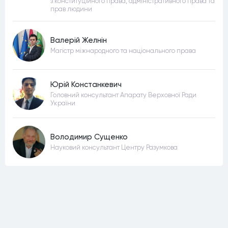
з конституційного права, адміністративного права та
прав людини
Валерій Желнін
Магістр міжнародного та національного права
Юрій Констанкевич
Головний консультант Апарату Верховної Ради
України
Володимир Сущенко
Науковий консультант Центру Разумкова