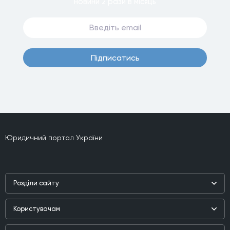
новини
2 рази
в мiсяць
Пiдписатись
Юридичний портал України
Роздiли сайту
Наука
Користувачам
Практика
Реєстр користувачiв
Бiблiотека