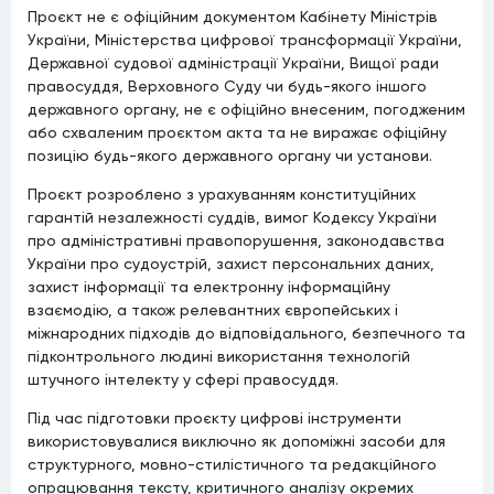
Проєкт не є офіційним документом Кабінету Міністрів
України, Міністерства цифрової трансформації України,
Державної судової адміністрації України, Вищої ради
правосуддя, Верховного Суду чи будь-якого іншого
державного органу, не є офіційно внесеним, погодженим
або схваленим проєктом акта та не виражає офіційну
позицію будь-якого державного органу чи установи.
Проєкт розроблено з урахуванням конституційних
гарантій незалежності суддів, вимог Кодексу України
про адміністративні правопорушення, законодавства
України про судоустрій, захист персональних даних,
захист інформації та електронну інформаційну
взаємодію, а також релевантних європейських і
міжнародних підходів до відповідального, безпечного та
підконтрольного людині використання технологій
штучного інтелекту у сфері правосуддя.
Під час підготовки проєкту цифрові інструменти
використовувалися виключно як допоміжні засоби для
структурного, мовно-стилістичного та редакційного
опрацювання тексту, критичного аналізу окремих