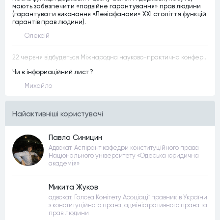
мають забезпечити «подвійне гарантування» прав людини
(гарантувати виконання «Левіафанами» ХХІ століття функцій
гарантів прав людини).
Олексій
22 червня відбудеться Міжнародна науково-практична конференція “Конституційна демократія в умовах загроз територіальній цілісності та національній безпеці”
Чи є інформаційний лист?
Михайло
Найактивнiшi користувачi
Павло Синицин
Адвокат. Аспірант кафедри конституційного права
Національного університету «Одеська юридична
академія»
Микита Жуков
адвокат, Голова Комітету Асоціації правників України
з конституційного права, адміністративного права та
прав людини