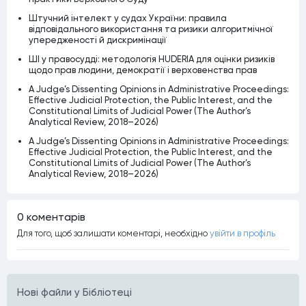
Штучний інтелект у судах України: правила
відповідального використання та ризики алгоритмічної
упередженості й дискримінації
ШІ у правосудді: методологія HUDERIA для оцінки ризиків
щодо прав людини, демократії і верховенства прав
A Judge’s Dissenting Opinions in Administrative Proceedings:
Effective Judicial Protection, the Public Interest, and the
Constitutional Limits of Judicial Power (The Author’s
Analytical Review, 2018–2026)
A Judge’s Dissenting Opinions in Administrative Proceedings:
Effective Judicial Protection, the Public Interest, and the
Constitutional Limits of Judicial Power (The Author’s
Analytical Review, 2018–2026)
0 коментарiв
Для того, щоб залишати коментарi, необхiдно
увiйти в профiль
Нові файли у Бібліотеці