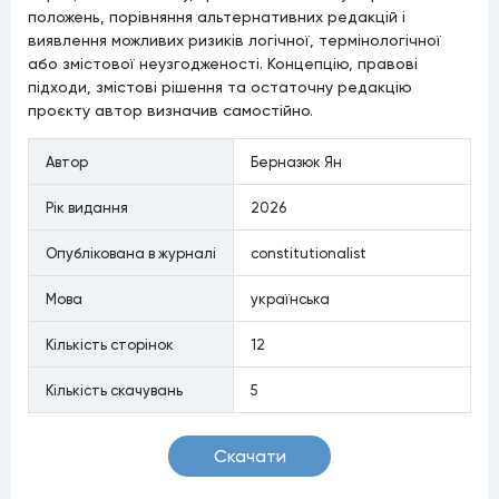
положень, порівняння альтернативних редакцій і
виявлення можливих ризиків логічної, термінологічної
або змістової неузгодженості. Концепцію, правові
підходи, змістові рішення та остаточну редакцію
проєкту автор визначив самостійно.
Автор
Берназюк Ян
Рiк видання
2026
Опублiкована в журналi
constitutionalist
Мова
українська
Кiлькiсть сторiнок
12
Кiлькiсть скачувань
5
Скачати