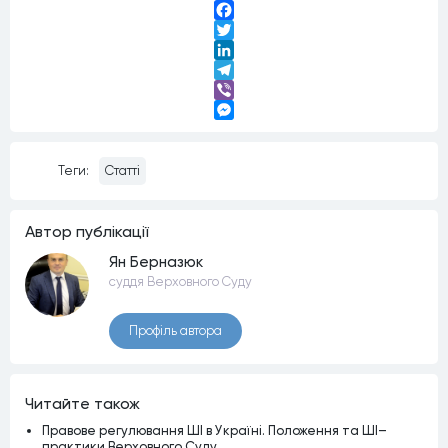
Facebook
Twitter
LinkedIn
Telegram
Viber
Messenger
Теги:
Статті
Автор публiкацiї
Ян Берназюк
суддя Верховного Суду
Профiль автора
Читайте також
Правове регулювання ШІ в Україні. Положення та ШІ–
практики Верховного Суду