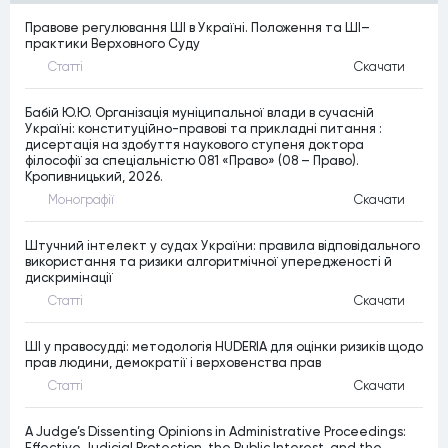
Правове регулювання ШІ в Україні. Положення та ШІ–
практики Верховного Суду
Статтi
Скачати
Бабій Ю.Ю. Організація муніципальної влади в сучасній
Україні: конституційно-правові та прикладні питання :
дисертація на здобуття наукового ступеня доктора
філософії за спеціальністю 081 «Право» (08 – Право).
Кропивницький, 2026.
Монографiї
Скачати
Штучний інтелект у судах України: правила відповідального
використання та ризики алгоритмічної упередженості й
дискримінації
Статтi
Скачати
ШІ у правосудді: методологія HUDERIA для оцінки ризиків щодо
прав людини, демократії і верховенства прав
Статтi
Скачати
A Judge’s Dissenting Opinions in Administrative Proceedings:
Effective Judicial Protection, the Public Interest, and the