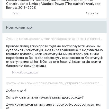
Constitutional Limits of Judicial Power (The Author’s Analytical
Review, 2018–2026)
Статтi
Скачати
Нові коментарі
Суди не мають застосовувати положення законів, які не відповідають Конституції, незалежно від того, чи визнавалися вони Конституційним Судом України неконституційними, тобто закони, що суперечать Конституції України не можуть застосовуватися навіть у випадках, коли вони є чинними
Правова позиція про право судів не застосовувати норми, які
суперечать Конституції, навіть без рішення КСУ, надзвичайно
важлива в умовах, коли конституційний контроль фактично
паралізовано. Вона відповідає духу верховенства Конституції
як акту прямої дії (ст. 8 Основного Закону) і здатна відновити
баланс між гілками влади.
Михайло адвокат
Доктрина виключних повноважень VS Доктрина прихованих повноважень
Доброго дня!
Хотів би спитати, чи немає в записі цього заходу?
Дуже хотів приєднатися, але з часом забув зареєструватися
😰.