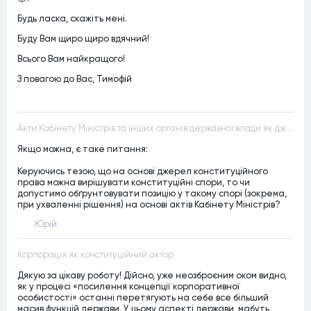
Будь ласка, скажіть мені.
Буду Вам щиро щиро вдячний!
Всього Вам найкращого!
З повагою до Вас, Тимофій
Акти Кабінету Міністрів та інших органів державної влади як джерела конституційного права
Якщо можна, є таке питання:
Керуючись тезою, що на основі джерел конституційного
права можна вирішувати конституційні спори, то чи
допустимо обґрунтовувати позицію у такому спорі (зокрема,
при ухваленні рішення) на основі актів Кабінету Міністрів?
Юрій
Корпорація як конституційний актор
Дякую за цікаву роботу! Дійсно, уже неозброєним оком видно,
як у процесі «посилення концепції корпоративної
особистості» останні перетягують на себе все більший
масив функцій держави. У цьому аспекті держави, мабуть,