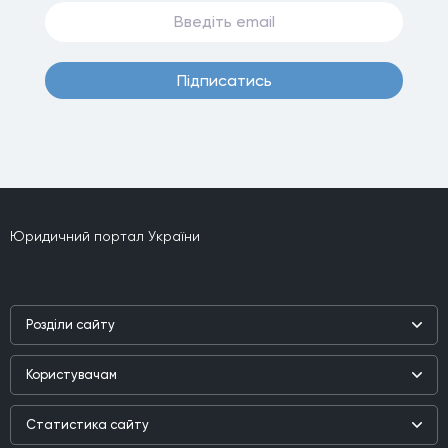
Пiдписатись
Юридичний портал України
Роздiли сайту
Наука
Користувачам
Практика
Реєстр користувачiв
Бiблiотека
Статистика сайту
Партнери
Публiкацiї та iнтерв'ю