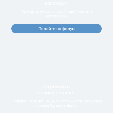
на форумi
Та беріть участь в ще бiльшiй кiлькостi
обговорень
Перейти на форум
Отримуйте
новини
на email
Залишiть свою пошту, щоб отримувати актуальнi
новини
2 рази
в мiсяць