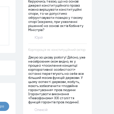
Керуючись тезою, що на основі
джерел конституційного права
можна вирішувати конституційні
спори, то чи допустимо
обґрунтовувати позицію у такому
спорі (зокрема, при ухваленні
рішення) на основі актів Кабінету
Міністрів?
Юрій
Корпорація як конституційний актор
Дякую за цікаву роботу! Дійсно, уже
неозброєним оком видно, як у
процесі «посилення концепції
корпоративної особистості»
останні перетягують на себе все
більший масив функцій держави. У
цьому аспекті держави, мабуть,
мають забезпечити «подвійне
гарантування» прав людини
(гарантувати виконання
«Левіафанами» ХХІ століття
функцій гарантів прав людини).
ора
Олексій