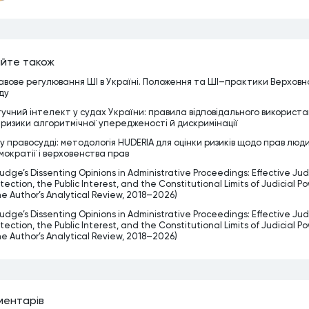
йте також
авове регулювання ШІ в Україні. Положення та ШІ–практики Верховн
ду
учний інтелект у судах України: правила відповідального використ
 ризики алгоритмічної упередженості й дискримінації
 у правосудді: методологія HUDERIA для оцінки ризиків щодо прав люд
мократії і верховенства прав
udge’s Dissenting Opinions in Administrative Proceedings: Effective Judi
tection, the Public Interest, and the Constitutional Limits of Judicial P
he Author’s Analytical Review, 2018–2026)
udge’s Dissenting Opinions in Administrative Proceedings: Effective Judi
tection, the Public Interest, and the Constitutional Limits of Judicial P
he Author’s Analytical Review, 2018–2026)
ментарiв