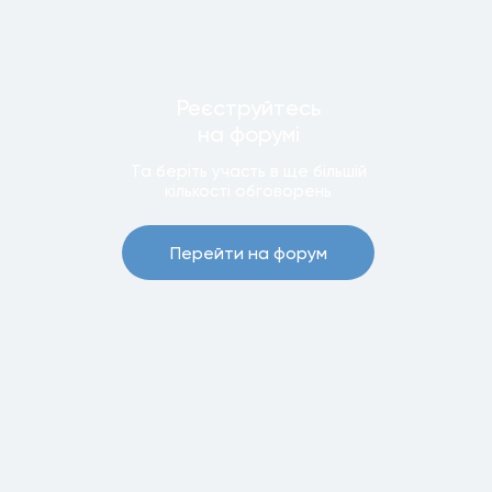
Реєструйтесь
на форумi
Та беріть участь в ще бiльшiй
кiлькостi обговорень
Перейти на форум