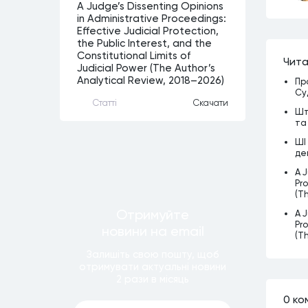
A Judge’s Dissenting Opinions
in Administrative Proceedings:
Effective Judicial Protection,
the Public Interest, and the
Constitutional Limits of
Чита
Judicial Power (The Author’s
Analytical Review, 2018–2026)
Пр
Су
Статтi
Скачати
Шт
та
ШІ
де
A J
Pro
(T
Отримуйте
A J
Pro
новини
на email
(T
Залишiть свою пошту, щоб
отримувати актуальнi новини
2 рази
в мiсяць
0 ко