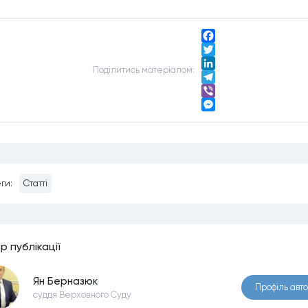
Facebook
Twitter
Подiлитись матерiалом:
LinkedIn
Telegram
Viber
Messenger
ги:
Статті
р публiкацiї
Ян Берназюк
Профiль авт
суддя Верховного Суду