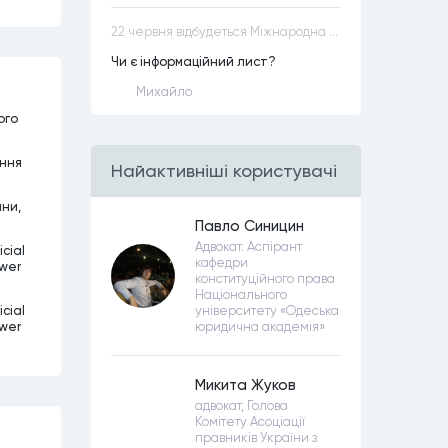
22 червня відбудеться Міжнародна науково-практична конференція “Конституційна демократія в умовах загроз територіальній цілісності та національній безпеці”
Чи є інформаційний лист?
Михайло
ого
ання
Найактивнiшi користувачi
ини,
Павло Синицин
Адвокат. Аспірант
cial
кафедри
ower
конституційного права
Національного
cial
університету «Одеська
ower
юридична академія»
Микита Жуков
адвокат, Голова
Комітету Асоціації
правників України з