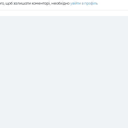
ого, щоб залишати коментарi, необхiдно
увiйти в профiль