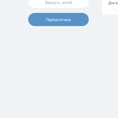
Для т
Пiдписатись