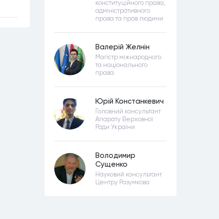
конституційного права,
адміністративного
права та прав людини
Валерій Желнін
Магістр міжнародного
та національного
права
Юрій Констанкевич
Головний консультант
Апарату Верховної
Ради України
Володимир
Сущенко
Науковий консультант
Центру Разумкова