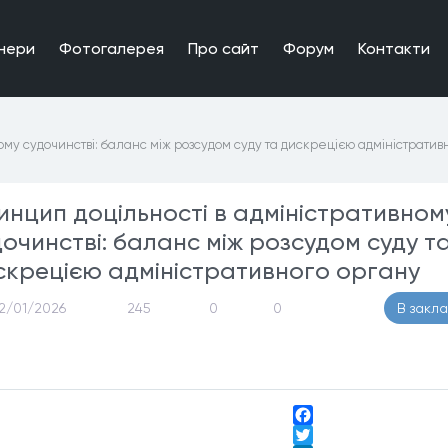
нери
Фотогалерея
Про сайт
Форум
Контакти
ому судочинстві: баланс між розсудом суду та дискрецією адміністратив
инцип доцільності в адміністративном
дочинстві: баланс між розсудом суду т
скрецією адміністративного органу
2/01/2026
245
0
0
В закл
Facebook