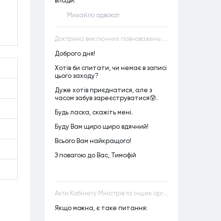
влади.
Михайло адвокат
Доктрина виключних повноважень VS Доктрина прихованих повноважень
Доброго дня!
Хотів би спитати, чи немає в записі
цього заходу?
Дуже хотів приєднатися, але з
часом забув зареєструватися😰.
Будь ласка, скажіть мені.
Буду Вам щиро щиро вдячний!
Всього Вам найкращого!
З повагою до Вас, Тимофій
Акти Кабінету Міністрів та інших органів державної влади як джерела конституційного права
Якщо можна, є таке питання: