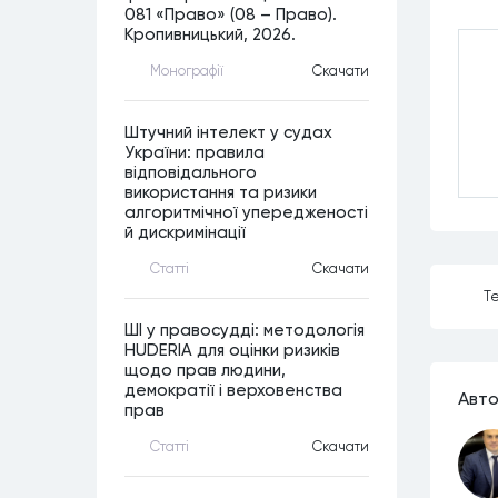
081 «Право» (08 – Право).
Кропивницький, 2026.
Монографiї
Скачати
Штучний інтелект у судах
України: правила
відповідального
використання та ризики
алгоритмічної упередженості
й дискримінації
Статтi
Скачати
Те
ШІ у правосудді: методологія
HUDERIA для оцінки ризиків
щодо прав людини,
демократії і верховенства
Авто
прав
Статтi
Скачати