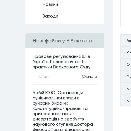
Новини
Заходи
Нові файли у Бібліотеці
А
Рi
Правове регулювання ШІ в
Україні. Положення та ШІ–
Оп
практики Верховного Суду
М
Статтi
Скачати
Кi
Бабій Ю.Ю. Організація
муніципальної влади в
Кi
сучасній Україні:
конституційно-правові та
прикладні питання :
дисертація на здобуття
наукового ступеня доктора
філософії за спеціальністю