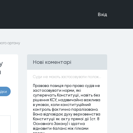
Вхiд
ного органу
у
Нові коментарі
а
Суди не мають застосовувати положення законів, які не відповідають Конституції, незалежно від того, чи визнавалися вони Конституційним Судом України неконституційними, тобто закони, що суперечать Конституції України не можуть застосовуватися навіть у випадках, коли вони є чинними
Правова позиція про право судів не
застосовувати норми, які
адки
суперечать Конституції, навіть без
рішення КСУ, надзвичайно важлива
в умовах, коли конституційний
контроль фактично паралізовано.
Вона відповідає духу верховенства
Конституції як акту прямої дії (ст. 8
Основного Закону) і здатна
відновити баланс між гілками