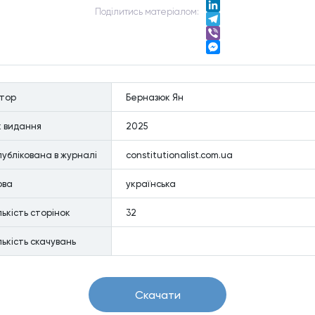
Twitter
Подiлитись матерiалом:
LinkedIn
Telegram
Viber
Messenger
втор
Берназюк Ян
к видання
2025
ублiкована в журналi
constitutionalist.com.ua
ова
українська
лькiсть сторiнок
32
лькiсть скачувань
Скачати