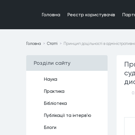
Головна
Реєстр користувачiв
Парт
Головна
Статтi
Принцип доцільності в адміністративн
Роздiли сайту
Пр
су
Наука
ди
Практика
0
Бiблiотека
Публiкацiї та iнтерв'ю
Блоги