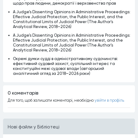
щодо прав людини, демократії і верховенства прав
A Judge’s Dissenting Opinions in Administrative Proceedings:
Effective Judicial Protection, the Public Interest, and the
Constitutional Limits of Judicial Power (The Author’s
Analytical Review, 2018–2026)
A Judge’s Dissenting Opinions in Administrative Proceedings:
Effective Judicial Protection, the Public Interest, and the
Constitutional Limits of Judicial Power (The Author’s
Analytical Review, 2018–2026)
Окремі думки судді в адміністративному судочинстві:
ефективний судовий захист, суспільний інтерес та
конституційні межі судової влади (авторський
аналітичний огляд за 2018–2026 роки)
0 коментарiв
Для того, щоб залишати коментарi, необхiдно
увiйти в профiль
Нові файли у Бібліотеці