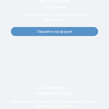
Реєструйтесь
на форумi
Та беріть участь в ще бiльшiй кiлькостi
обговорень
Перейти на форум
Отримуйте
новини
на email
Залишiть свою пошту, щоб отримувати актуальнi
новини
2 рази
в мiсяць