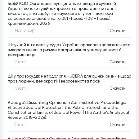
Бабій Ю.Ю. Організація муніципальної влади в сучасній
Україні: конституційно-правові та прикладні питання :
дисертація на здобуття наукового ступеня доктора
філософії за спеціальністю 081 «Право» (08 – Право).
Кропивницький, 2026.
Монографiї
Скачати
Штучний інтелект у судах України: правила відповідального
використання та ризики алгоритмічної упередженості й
дискримінації
Статтi
Скачати
ШІ у правосудді: методологія HUDERIA для оцінки ризиків щодо
прав людини, демократії і верховенства прав
Статтi
Скачати
A Judge’s Dissenting Opinions in Administrative Proceedings:
Effective Judicial Protection, the Public Interest, and the
Constitutional Limits of Judicial Power (The Author’s Analytical
Review, 2018–2026)
Статтi
Скачати
A Judge’s Dissenting Opinions in Administrative Proceedings: