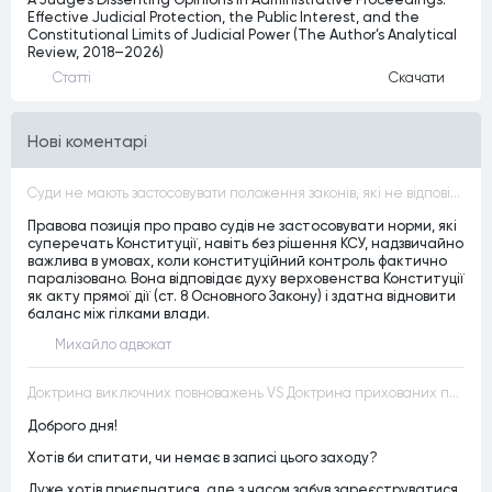
Effective Judicial Protection, the Public Interest, and the
Constitutional Limits of Judicial Power (The Author’s Analytical
Review, 2018–2026)
Статтi
Скачати
Нові коментарі
Суди не мають застосовувати положення законів, які не відповідають Конституції, незалежно від того, чи визнавалися вони Конституційним Судом України неконституційними, тобто закони, що суперечать Конституції України не можуть застосовуватися навіть у випадках, коли вони є чинними
Правова позиція про право судів не застосовувати норми, які
суперечать Конституції, навіть без рішення КСУ, надзвичайно
важлива в умовах, коли конституційний контроль фактично
паралізовано. Вона відповідає духу верховенства Конституції
як акту прямої дії (ст. 8 Основного Закону) і здатна відновити
баланс між гілками влади.
Михайло адвокат
Доктрина виключних повноважень VS Доктрина прихованих повноважень
Доброго дня!
Хотів би спитати, чи немає в записі цього заходу?
Дуже хотів приєднатися, але з часом забув зареєструватися