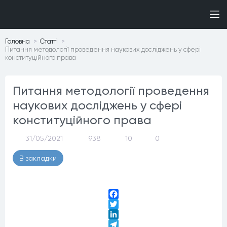
Головна
Статтi
Питання методології проведення наукових досліджень у сфері
конституційного права
Питання методології проведення
наукових досліджень у сфері
конституційного права
31/05/2021
938
10
0
В закладки
Facebook
Twitter
LinkedIn