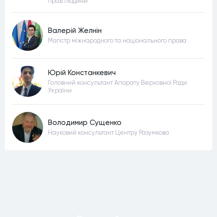
прав людини
Валерій Желнін
Магістр міжнародного та національного права
Юрій Констанкевич
Головний консультант Апарату Верховної Ради
України
Володимир Сущенко
Науковий консультант Центру Разумкова