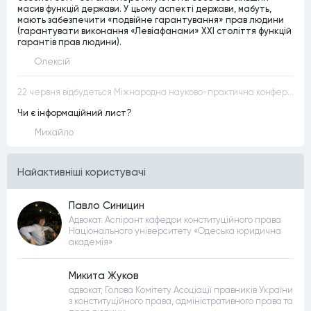
масив функцій держави. У цьому аспекті держави, мабуть,
мають забезпечити «подвійне гарантування» прав людини
(гарантувати виконання «Левіафанами» ХХІ століття функцій
гарантів прав людини).
Олексій
22 червня відбудеться Міжнародна науково-практична конференція “Конституційна демократія в умовах загроз територіальній цілісності та національній безпеці”
Чи є інформаційний лист?
Михайло
Найактивнiшi користувачi
Павло Синицин
Адвокат. Аспірант кафедри конституційного права
Національного університету «Одеська юридична
академія»
Микита Жуков
адвокат, Голова Комітету Асоціації правників України
з конституційного права, адміністративного права та