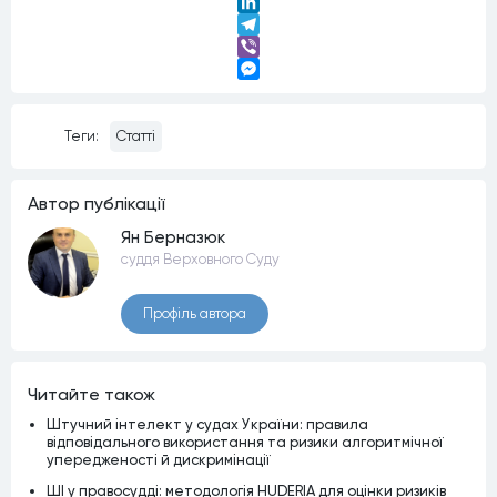
Twitter
LinkedIn
Telegram
Viber
Messenger
Теги:
Статті
Автор публiкацiї
Ян Берназюк
суддя Верховного Суду
Профiль автора
Читайте також
Штучний інтелект у судах України: правила
відповідального використання та ризики алгоритмічної
упередженості й дискримінації
ШІ у правосудді: методологія HUDERIA для оцінки ризиків