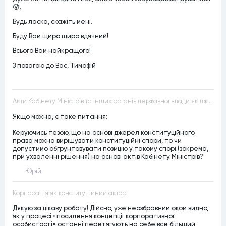
😰.
Будь ласка, скажіть мені.
Буду Вам щиро щиро вдячний!
Всього Вам найкращого!
З повагою до Вас, Тимофій
Акти Кабінету Міністрів та інших органів державної влади як джерела конституційного права
Якщо можна, є таке питання:
Керуючись тезою, що на основі джерел конституційного
права можна вирішувати конституційні спори, то чи
допустимо обґрунтовувати позицію у такому спорі (зокрема,
при ухваленні рішення) на основі актів Кабінету Міністрів?
Юрій
Корпорація як конституційний актор
Дякую за цікаву роботу! Дійсно, уже неозброєним оком видно,
як у процесі «посилення концепції корпоративної
особистості» останні перетягують на себе все більший