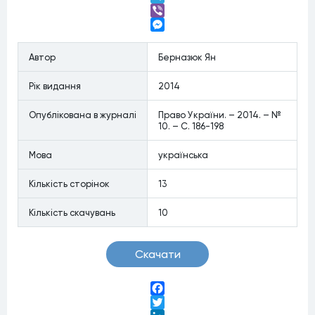
Telegram
Viber
Messenger
Автор
Берназюк Ян
Рiк видання
2014
Опублiкована в журналi
Право України. – 2014. – №
10. – С. 186-198
Мова
українська
Кiлькiсть сторiнок
13
Кiлькiсть скачувань
10
Скачати
Facebook