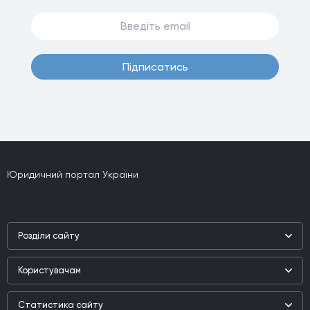
Пiдписатись
Юридичний портал України
Роздiли сайту
Наука
Користувачам
Практика
Реєстр користувачiв
Бiблiотека
Статистика сайту