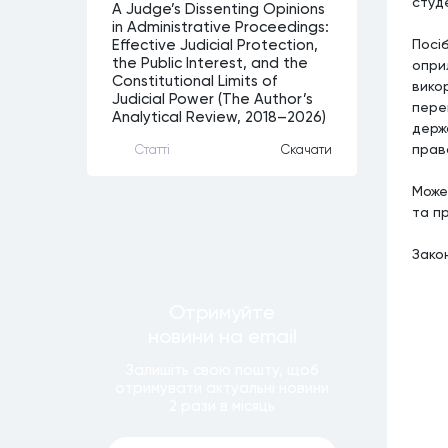
студ
A Judge’s Dissenting Opinions
in Administrative Proceedings:
Посі
Effective Judicial Protection,
the Public Interest, and the
опри
Constitutional Limits of
вико
Judicial Power (The Author’s
пере
Analytical Review, 2018–2026)
держ
право
Статтi
Скачати
Може
та п
Зако
Отримуйте
новини
на email
Залишiть свою пошту, щоб
отримувати актуальнi новини
2 рази
в мiсяць