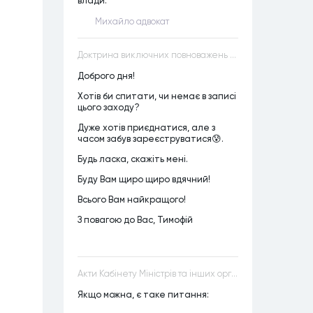
влади.
Михайло адвокат
Доктрина виключних повноважень VS Доктрина прихованих повноважень
Доброго дня!
Хотів би спитати, чи немає в записі
цього заходу?
Дуже хотів приєднатися, але з
часом забув зареєструватися😰.
Будь ласка, скажіть мені.
Буду Вам щиро щиро вдячний!
Всього Вам найкращого!
З повагою до Вас, Тимофій
Акти Кабінету Міністрів та інших органів державної влади як джерела конституційного права
Якщо можна, є таке питання: