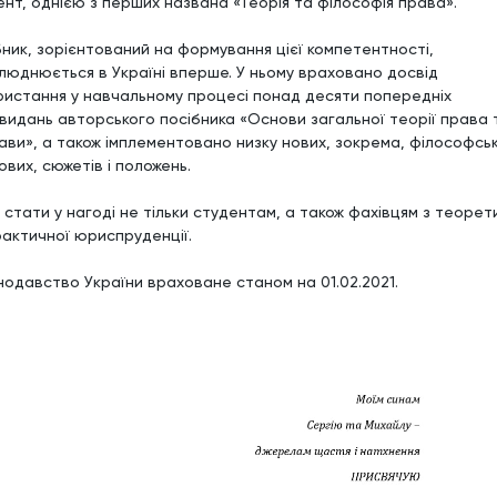
ент, однією з перших названа «Теорія та філософія права».
бник, зорієнтований на формування цієї компетентності,
люднюється в Україні вперше. У ньому враховано досвід
ристання у навчальному процесі понад десяти попередніх
видань авторського посібника «Основи загальної теорії права 
ави», а також імплементовано низку нових, зокрема, філософсь
вих, сюжетів і положень.
 стати у нагоді не тільки студентам, а також фахівцям з теорет
рактичної юриспруденції.
нодавство України враховане станом на 01.02.2021.