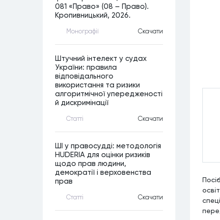
081 «Право» (08 – Право).
Кропивницький, 2026.
Монографiї
Скачати
Штучний інтелект у судах
України: правила
відповідального
використання та ризики
алгоритмічної упередженості
й дискримінації
Статтi
Скачати
ШІ у правосудді: методологія
HUDERIA для оцінки ризиків
щодо прав людини,
демократії і верховенства
Посі
прав
освіт
Статтi
Скачати
спец
пере