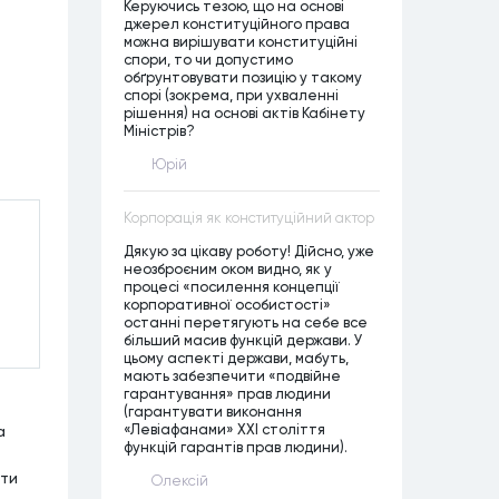
Керуючись тезою, що на основі
джерел конституційного права
можна вирішувати конституційні
спори, то чи допустимо
обґрунтовувати позицію у такому
спорі (зокрема, при ухваленні
рішення) на основі актів Кабінету
Міністрів?
Юрій
Корпорація як конституційний актор
Дякую за цікаву роботу! Дійсно, уже
неозброєним оком видно, як у
процесі «посилення концепції
корпоративної особистості»
останні перетягують на себе все
більший масив функцій держави. У
цьому аспекті держави, мабуть,
мають забезпечити «подвійне
гарантування» прав людини
(гарантувати виконання
«Левіафанами» ХХІ століття
а
функцій гарантів прав людини).
іти
Олексій