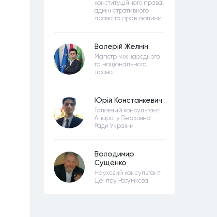
конституційного права,
адміністративного
права та прав людини
Валерій Желнін
Магістр міжнародного
та національного
права
Юрій Констанкевич
Головний консультант
Апарату Верховної
Ради України
Володимир
Сущенко
Науковий консультант
Центру Разумкова