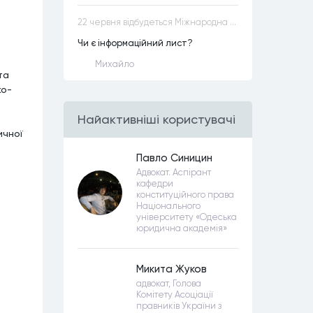
22 червня відбудеться Міжнародна науково-практична конференція “Конституційна демократія в умовах загроз територіальній цілісності та національній безпеці”
Чи є інформаційний лист?
Михайло
та
ко-
Найактивнiшi користувачi
ичної
Павло Синицин
Адвокат. Аспірант
кафедри
конституційного права
Національного
університету «Одеська
юридична академія»
Микита Жуков
адвокат, Голова
Комітету Асоціації
правників України з