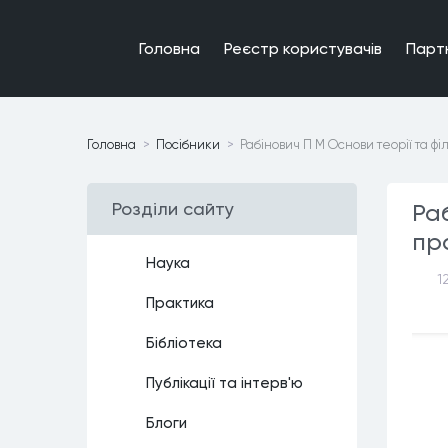
Головна
Реєстр користувачiв
Парт
Головна
Посiбники
Рабінович П М Основи теорії та фі
Роздiли сайту
Раб
пр
Наука
1
Практика
Бiблiотека
Публiкацiї та iнтерв'ю
Блоги