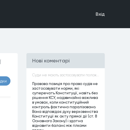
Вхiд
ї
Нові коментарі
Суди не мають застосовувати положення законів, які не відповідають Конституції, незалежно від того, чи визнавалися вони Конституційним Судом України неконституційними, тобто закони, що суперечать Конституції України не можуть застосовуватися навіть у випадках, коли вони є чинними
адки
Правова позиція про право судів не
застосовувати норми, які
суперечать Конституції, навіть без
рішення КСУ, надзвичайно важлива
в умовах, коли конституційний
контроль фактично паралізовано.
Вона відповідає духу верховенства
Конституції як акту прямої дії (ст. 8
Основного Закону) і здатна
відновити баланс між гілками