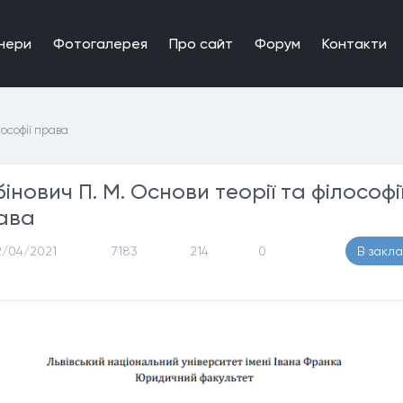
нери
Фотогалерея
Про сайт
Форум
Контакти
лософії права
інович П. М. Основи теорії та філософі
ава
2/04/2021
7183
214
0
В закл