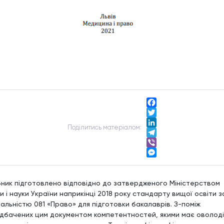
Facebook
Twitter
Подiлитись матерiалом:
LinkedIn
Telegram
Viber
Messenger
бник підготовлено відповідно до затвердженого Міністерством
и і науки України наприкінці 2018 року стандарту вищої освіти з
іальністю 081 «Право» для підготовки бакалаврів. З-поміж
дбачених цим документом компетентностей, якими має оволод