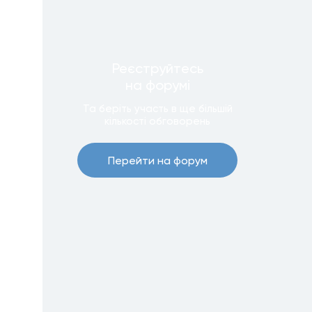
Реєструйтесь
на форумi
Та беріть участь в ще бiльшiй
кiлькостi обговорень
Перейти на форум