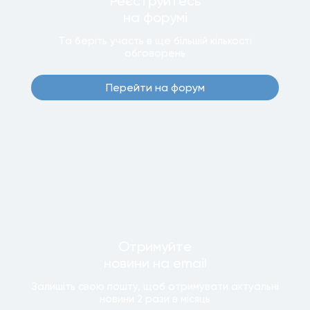
Реєструйтесь
на форумi
Та беріть участь в ще бiльшiй кiлькостi
обговорень
Перейти на форум
Отримуйте
новини
на email
Залишiть свою пошту, щоб отримувати актуальнi
новини
2 рази
в мiсяць