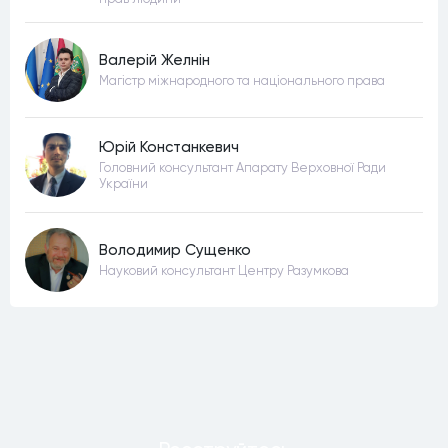
Валерій Желнін
Магістр міжнародного та національного права
Юрій Констанкевич
Головний консультант Апарату Верховної Ради
України
Володимир Сущенко
Науковий консультант Центру Разумкова