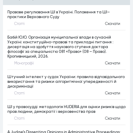
Правове регулювання ШІ в Україні. Положення та ШІ–
практики Верховного Суду
Статтi
Скачати
Бабій Ю.Ю. Організація муніципальної влади в сучасній
Україні: конституційно-правові та прикладні питання :
дисертація на здобуття наукового ступеня доктора
філософії за спеціальністю 081 «Право» (08 – Право).
Кропивницький, 2026.
Монографiї
Скачати
Штучний інтелект у судах України: правила відповідального
використання та ризики алгоритмічної упередженості й
дискримінації
Статтi
Скачати
ШІ у правосудді: методологія HUDERIA для оцінки ризиків щодо
прав людини, демократії і верховенства прав
Статтi
Скачати
A Judge’s Dissenting Opinions in Administrative Proceedings: