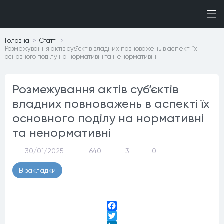
Головна
Статтi
Розмежування актів суб’єктів владних повноважень в аспекті їх
основного поділу на нормативні та ненормативні
Розмежування актів суб’єктів
владних повноважень в аспекті їх
основного поділу на нормативні
та ненормативні
30/01/2025
640
3
0
В закладки
Facebook