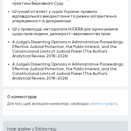
практики Верховного Суду
Штучний інтелект у судах України: правила
відповідального використання та ризики алгоритмічної
упередженості й дискримінації
ШІ у правосудді: методологія HUDERIA для оцінки ризиків
щодо прав людини, демократії і верховенства прав
A Judge’s Dissenting Opinions in Administrative Proceedings:
Effective Judicial Protection, the Public Interest, and the
Constitutional Limits of Judicial Power (The Author’s
Analytical Review, 2018–2026)
A Judge’s Dissenting Opinions in Administrative Proceedings:
Effective Judicial Protection, the Public Interest, and the
Constitutional Limits of Judicial Power (The Author’s
Analytical Review, 2018–2026)
0 коментарiв
Для того, щоб залишати коментарi, необхiдно
увiйти в профiль
Нові файли у Бібліотеці