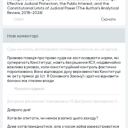
Effective Judicial Protection, the Public Interest, and the
Constitutional Limits of Judicial Power (The Author’s Analytical
Review, 2018–2026)
Статтi
Скачати
Нові коментарі
Суди не мають застосовувати положення законів, які не відповідають Конституції, незалежно від того, чи визнавалися вони Конституційним Судом України неконституційними, тобто закони, що суперечать Конституції України не можуть застосовуватися навіть у випадках, коли вони є чинними
Правова позиція про право судів не застосовувати норми, які
суперечать Конституції, навіть без рішення КСУ, надзвичайно
важлива в умовах, коли конституційний контроль фактично
паралізовано. Вона відповідає духу верховенства Конституції
як акту прямої дії (ст. 8 Основного Закону) і здатна відновити
баланс між гілками влади.
Михайло адвокат
Доктрина виключних повноважень VS Доктрина прихованих повноважень
Доброго дня!
Хотів би спитати, чи немає в записі цього заходу?
Дуже хотів приєднатися, але з часом забув зареєструватися