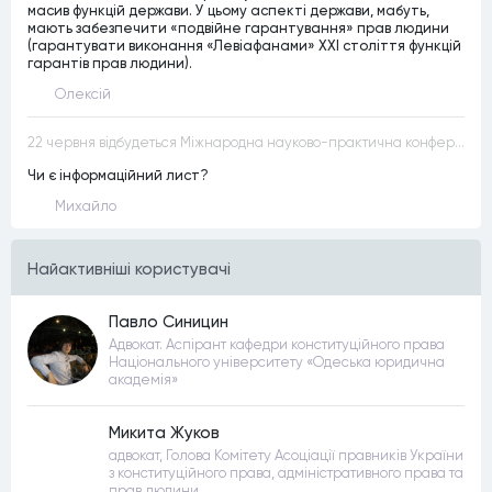
масив функцій держави. У цьому аспекті держави, мабуть,
мають забезпечити «подвійне гарантування» прав людини
(гарантувати виконання «Левіафанами» ХХІ століття функцій
гарантів прав людини).
Олексій
22 червня відбудеться Міжнародна науково-практична конференція “Конституційна демократія в умовах загроз територіальній цілісності та національній безпеці”
Чи є інформаційний лист?
Михайло
Найактивнiшi користувачi
Павло Синицин
Адвокат. Аспірант кафедри конституційного права
Національного університету «Одеська юридична
академія»
Микита Жуков
адвокат, Голова Комітету Асоціації правників України
з конституційного права, адміністративного права та
прав людини