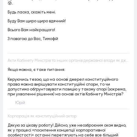
😰.
Будь ласка, скажіть мені.
Буду Вам щиро щиро вдячний!
Всього Вам найкращого!
З повагою до Вас, Тимофій
Акти Кабінету Міністрів та інших органів державної влади як джерела конституційного права
Якщо можна, є таке питання:
Керуючись тезою, що на основі джерел конституційного
права можна вирішувати конституційні спори, то чи
допустимо обґрунтовувати позицію у такому спорі (зокрема,
при ухваленні рішення) на основі актів Кабінету Міністрів?
Юрій
Корпорація як конституційний актор
Дякую за цікаву роботу! Дійсно, уже неозброєним оком видно,
як у процесі «посилення концепції корпоративної
особистості» останні перетягують на себе все більший