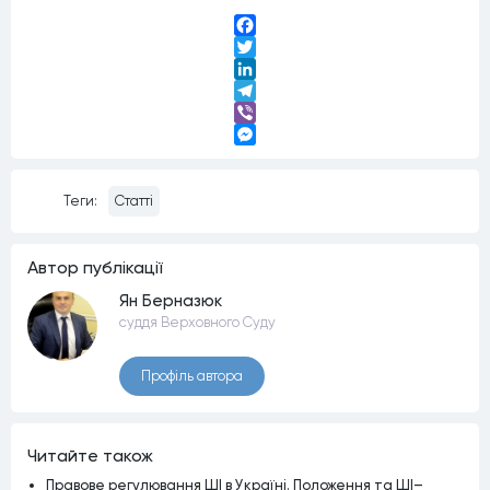
Facebook
Twitter
LinkedIn
Telegram
Viber
Messenger
Теги:
Статті
Автор публiкацiї
Ян Берназюк
суддя Верховного Суду
Профiль автора
Читайте також
Правове регулювання ШІ в Україні. Положення та ШІ–