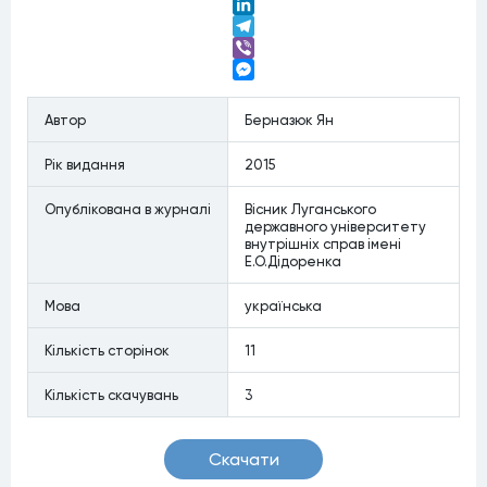
Twitter
LinkedIn
Telegram
Viber
Messenger
Автор
Берназюк Ян
Рiк видання
2015
Опублiкована в журналi
Вісник Луганського
державного університету
внутрішніх справ імені
Е.О.Дідоренка
Мова
українська
Кiлькiсть сторiнок
11
Кiлькiсть скачувань
3
Скачати