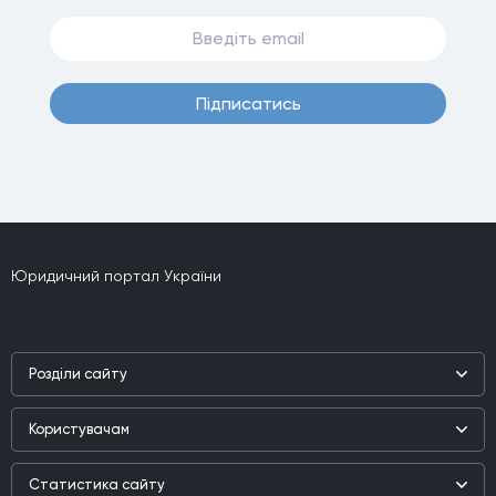
Пiдписатись
Юридичний портал України
Роздiли сайту
Наука
Користувачам
Практика
Реєстр користувачiв
Бiблiотека
Статистика сайту
Партнери