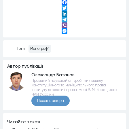
Facebook
Twitter
LinkedIn
Telegram
Viber
Messenger
Теги:
Монографії
Автор публiкацiї
Олександр Батанов
Провідний науковий співробітник відділу
конституційного та муніципального права
Інституту держави і права імені В. М. Корецького
НАН України
Профiль автора
Читайте також