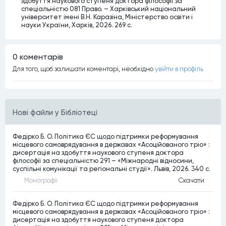
здобуття наукового ступеня доктора філософії за
спеціальністю 081 Право. – Харківський національний
університет імені В.Н. Каразіна, Міністерство освіти і
науки України, Харків, 2026. 269 c.
0 коментарiв
Для того, щоб залишати коментарi, необхiдно
увiйти в профiль
Нові файли у Бібліотеці
Федірко Б. О. Політика ЄС щодо підтримки реформування
місцевого самоврядування в державах «Асоційованого тріо» :
дисертація на здобуття наукового ступеня доктора
філософії за спеціальністю 291 – «Міжнародні відносини,
суспільні комунікації та регіональні студії». Львів, 2026. 340 c.
Монографiї
Скачати
Федірко Б. О. Політика ЄС щодо підтримки реформування
місцевого самоврядування в державах «Асоційованого тріо» :
дисертація на здобуття наукового ступеня доктора