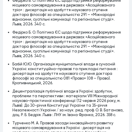
Федірко Б. О. Політика ЄС щодо підтримки реформування
місцевого самоврядування в державах «Асоційованого
тріо» : дисертація на здобуття наукового ступеня
доктора філософії за спеціальністю 291 – «Міжнародні
відносини, суспільні комунікації та регіональні студії».
Львів, 2026. 340 c.
Федірко Б. О. Політика ЄС щодо підтримки реформування
місцевого самоврядування в державах «Асоційованого
тріо» : дисертація на здобуття наукового ступеня
доктора філософії за спеціальністю 291 – «Міжнародні
відносини, суспільні комунікації та регіональні студії».
Львів, 2026. 340 c.
Бабій Ю.Ю. Організація муніципальної влади в сучасній
Україні: конституційно-правові та прикладні питання :
дисертація на здобуття наукового ступеня доктора
філософії за спеціальністю 081 «Право» (08 – Право).
Кропивницький, 2026.
Децентралізація публічної влади в Україні: здобутки,
проблеми та перспективи : матеріали VІІІ Міжнародної
науково-практичної конференції (12 червня 2026 року, м.
Львів). До 30-річчя Конституції України та 35-річчя
Незалежності України / за наук. ред. проф. О. В. Батанова,
доц. Р. Б. Бедрія. Львів : ЛНУ ім. Івана Франка, 2026. 358 с.
Турченко М. А. Правові засади інноваційного розвитку
місцевого самоврядування в Україні : дисертація на