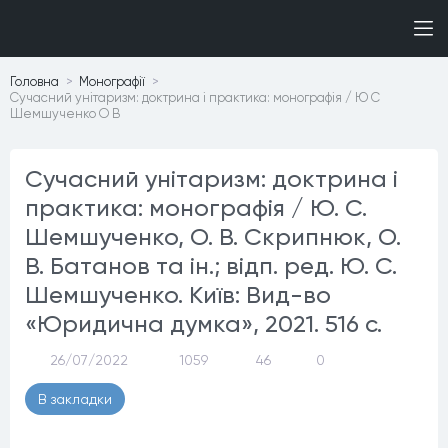
Головна
Монографiї
Сучасний унітаризм: доктрина і практика: монографія / Ю С
Шемшученко О В
Сучасний унітаризм: доктрина і
практика: монографія / Ю. С.
Шемшученко, О. В. Скрипнюк, О.
В. Батанов та ін.; відп. ред. Ю. С.
Шемшученко. Київ: Вид-во
«Юридична думка», 2021. 516 с.
26/07/2022
1059
46
0
В закладки