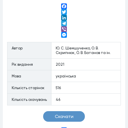
Facebook
Twitter
LinkedIn
Telegram
Viber
Messenger
Автор
Ю. С. Шемшученко, О. В.
Скрипнюк, О. В. Батанов та ін.
Рiк видання
2021
Мова
українська
Кiлькiсть сторiнок
516
Кiлькiсть скачувань
46
Скачати