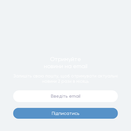
Отримуйте
новини
на email
Залишiть свою пошту, щоб отримувати актуальнi
новини
2 рази
в мiсяць
Пiдписатись