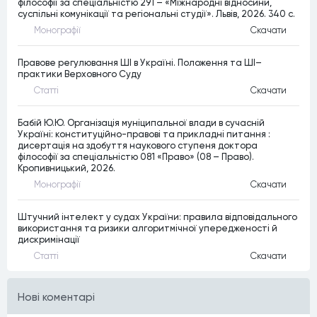
філософії за спеціальністю 291 – «Міжнародні відносини,
суспільні комунікації та регіональні студії». Львів, 2026. 340 c.
Монографiї
Скачати
Правове регулювання ШІ в Україні. Положення та ШІ–
практики Верховного Суду
Статтi
Скачати
Бабій Ю.Ю. Організація муніципальної влади в сучасній
Україні: конституційно-правові та прикладні питання :
дисертація на здобуття наукового ступеня доктора
філософії за спеціальністю 081 «Право» (08 – Право).
Кропивницький, 2026.
Монографiї
Скачати
Штучний інтелект у судах України: правила відповідального
використання та ризики алгоритмічної упередженості й
дискримінації
Статтi
Скачати
Нові коментарі