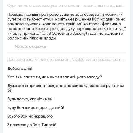
Суди не мають застосовувати положення законів, які не відповідають Конституції, незалежно від того, чи визнавалися вони Конституційним Судом України неконституційними, тобто закони, що суперечать Конституції України не можуть застосовуватися навіть у випадках, коли вони є чинними
Правова позиція про право судів не застосовувати норми, які
суперечать Конституції, навіть без рішення КСУ, надзвичайно
важлива в умовах, коли конституційний контроль фактично
паралізовано. Вона відповідає духу верховенства Конституції
як акту прямої дії (ст. 8 Основного Закону) і здатна відновити
баланс між гілками влади.
Михайло адвокат
Доктрина виключних повноважень VS Доктрина прихованих повноважень
Доброго дня!
Хотів би спитати, чи немає в записі цього заходу?
Дуже хотів приєднатися, але з часом забув зареєструватися
😰.
Будь ласка, скажіть мені.
Буду Вам щиро щиро вдячний!
Всього Вам найкращого!
З повагою до Вас, Тимофій