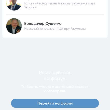
Головний консультант Апарату Верховної Ради
України
Володимир Сущенко
Науковий консультант Центру Разумкова
Реєструйтесь
на форумi
Та беріть участь в ще бiльшiй кiлькостi
обговорень
Перейти на форум