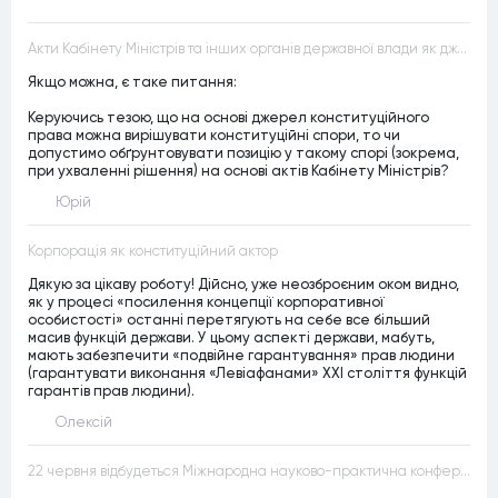
Акти Кабінету Міністрів та інших органів державної влади як джерела конституційного права
Якщо можна, є таке питання:
Керуючись тезою, що на основі джерел конституційного
права можна вирішувати конституційні спори, то чи
допустимо обґрунтовувати позицію у такому спорі (зокрема,
при ухваленні рішення) на основі актів Кабінету Міністрів?
Юрій
Корпорація як конституційний актор
Дякую за цікаву роботу! Дійсно, уже неозброєним оком видно,
як у процесі «посилення концепції корпоративної
особистості» останні перетягують на себе все більший
масив функцій держави. У цьому аспекті держави, мабуть,
мають забезпечити «подвійне гарантування» прав людини
(гарантувати виконання «Левіафанами» ХХІ століття функцій
гарантів прав людини).
Олексій
22 червня відбудеться Міжнародна науково-практична конференція “Конституційна демократія в умовах загроз територіальній цілісності та національній безпеці”