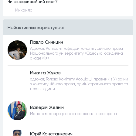
Чи є інформаційний лист?
Михайло
Найактивнiшi користувачi
Павло Синицин
Адвокат. Аспірант кафедри конституційного права
Національного університету «Одеська юридична
академія»
Микита Жуков
адвокат, Голова Комітету Асоціації правників України
з конституційного права, адміністративного права та
прав людини
Валерій Желнін
Магістр міжнародного та національного права
Юрій Констанкевич