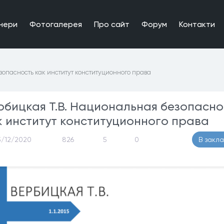
нери
Фотогалерея
Про сайт
Форум
Контакти
опасность как институт конституционного права
рбицкая Т.В. Национальная безопасно
к институт конституционного права
3/12/2020
826
5
0
В закл