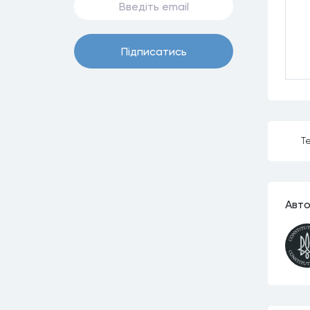
Пiдписатись
Те
Авто