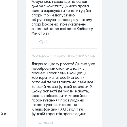
Керуючись тезою, що на основі
джерел конституційного права
можна вирішувати конституційні
спори, то чи допустимо
обґрунтовувати позицію у такому
спорі (зокрема, при ухваленні
рішення) на основі актів Кабінету
Міністрів?
Юрій
Корпорація як конституційний актор
Дякую за цікаву роботу! Дійсно, уже
неозброєним оком видно, як у
процесі «посилення концепції
корпоративної особистості»
останні перетягують на себе все
більший масив функцій держави. У
цьому аспекті держави, мабуть,
мають забезпечити «подвійне
гарантування» прав людини
(гарантувати виконання
«Левіафанами» ХХІ століття
й в
функцій гарантів прав людини).
Олексій