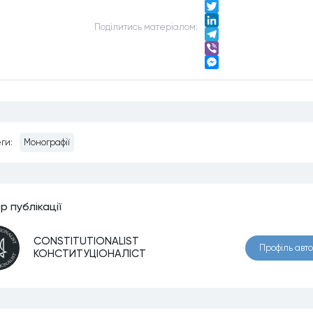
Facebook
Twitter
Подiлитись матерiалом:
LinkedIn
Telegram
Viber
Messenger
ги:
Монографії
р публiкацiї
CONSTITUTIONALIST
Профiль авт
КОНСТИТУЦІОНАЛІСТ