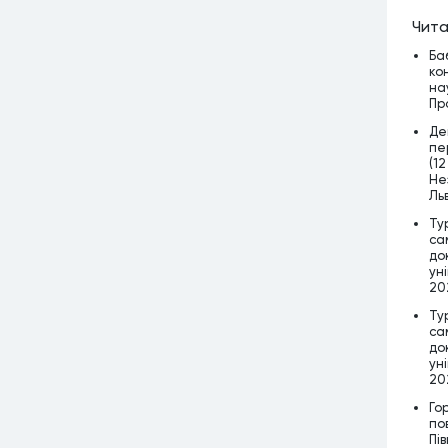
Чита
Ба
ко
на
Пр
Де
пе
(12
Нез
Льв
Ту
са
до
уні
202
Ту
са
до
уні
202
Го
по
Пі