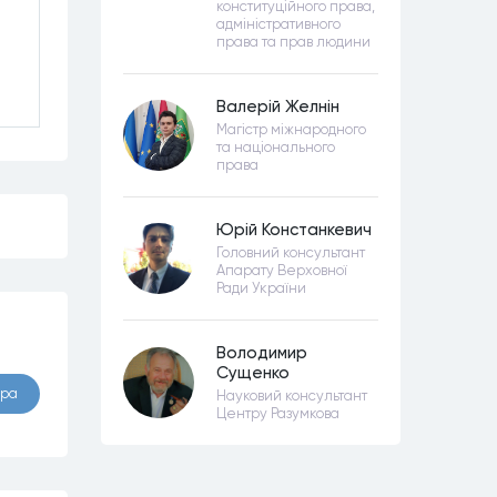
конституційного права,
адміністративного
права та прав людини
Валерій Желнін
Магістр міжнародного
та національного
права
Юрій Констанкевич
Головний консультант
Апарату Верховної
Ради України
Володимир
Сущенко
ора
Науковий консультант
Центру Разумкова