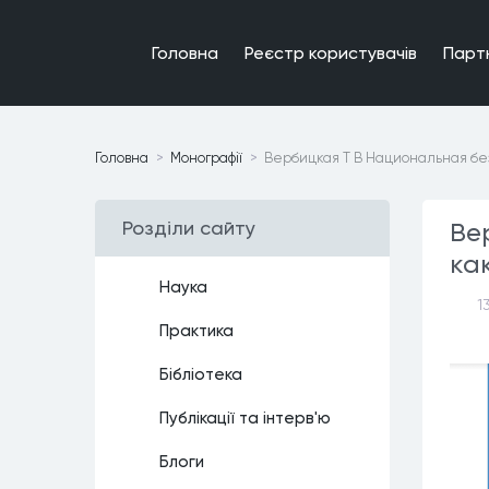
Головна
Реєстр користувачiв
Парт
Головна
Монографiї
Вербицкая Т В Национальная без
Роздiли сайту
Ве
ка
Наука
1
Практика
Бiблiотека
Публiкацiї та iнтерв'ю
Блоги