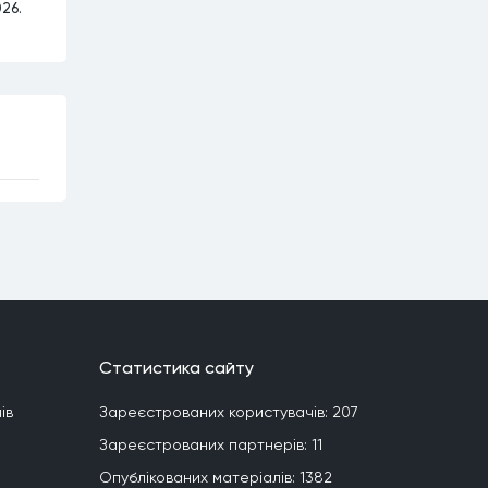
026.
Статистика сайту
iв
Зареєстрованих користувачiв:
207
Зареєстрованих партнерiв:
11
Опублiкованих матерiалiв:
1382