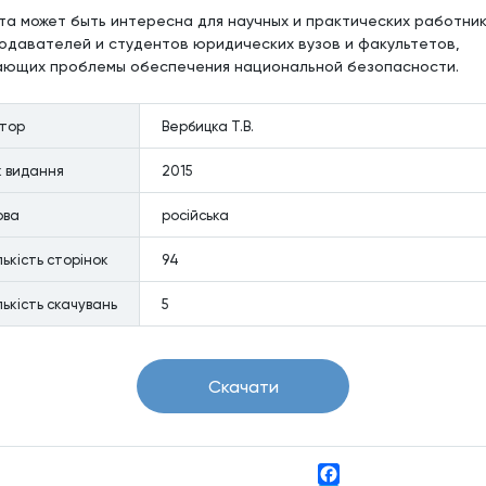
та может быть интересна для научных и практических работник
одавателей и студентов юридических вузов и факультетов,
ающих проблемы обеспечения национальной безопасности.
втор
Вербицка Т.В.
к видання
2015
ова
російська
лькiсть сторiнок
94
лькiсть скачувань
5
Скачати