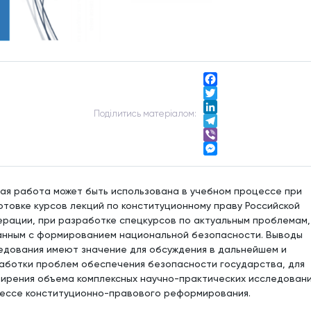
Facebook
Twitter
Подiлитись матерiалом:
LinkedIn
Telegram
Viber
Messenger
ая работа может быть использована в учебном процессе при
отовке курсов лекций по конституционному праву Российской
рации, при разработке спецкурсов по актуальным проблемам,
анным с формированием национальной безопасности. Выводы
едования имеют значение для обсуждения в дальнейшем и
аботки проблем обеспечения безопасности государства, для
ирения объема комплексных научно-практических исследовани
ессе конституционно-правового реформирования.