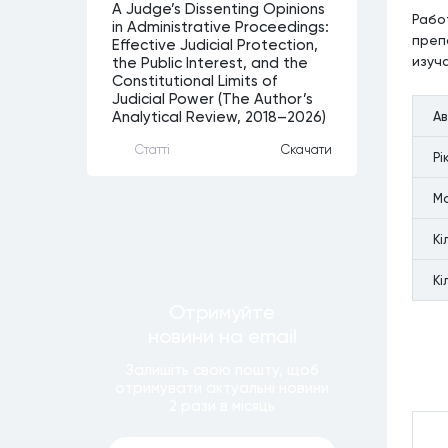
A Judge’s Dissenting Opinions
Рабо
in Administrative Proceedings:
преп
Effective Judicial Protection,
изуч
the Public Interest, and the
Constitutional Limits of
Judicial Power (The Author’s
Analytical Review, 2018–2026)
А
Статтi
Скачати
Рi
М
Кi
Кi
Отримуйте
новини
на email
Залишiть свою пошту, щоб
отримувати актуальнi новини
2 рази
в мiсяць