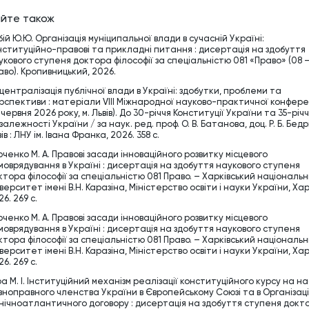
йте також
бій Ю.Ю. Організація муніципальної влади в сучасній Україні:
нституційно-правові та прикладні питання : дисертація на здобуття
укового ступеня доктора філософії за спеціальністю 081 «Право» (08 
аво). Кропивницький, 2026.
централізація публічної влади в Україні: здобутки, проблеми та
рспективи : матеріали VІІІ Міжнародної науково-практичної конфере
 червня 2026 року, м. Львів). До 30-річчя Конституції України та 35-річ
алежності України / за наук. ред. проф. О. В. Батанова, доц. Р. Б. Бедрі
ів : ЛНУ ім. Івана Франка, 2026. 358 с.
рченко М. А. Правові засади інноваційного розвитку місцевого
моврядування в Україні : дисертація на здобуття наукового ступеня
ктора філософії за спеціальністю 081 Право. – Харківський національ
верситет імені В.Н. Каразіна, Міністерство освіти і науки України, Хар
6. 269 c.
рченко М. А. Правові засади інноваційного розвитку місцевого
моврядування в Україні : дисертація на здобуття наукового ступеня
ктора філософії за спеціальністю 081 Право. – Харківський національ
верситет імені В.Н. Каразіна, Міністерство освіти і науки України, Хар
6. 269 c.
ра М. І. Інституційний механізм реалізації конституційного курсу на н
вноправного членства України в Європейському Союзі та в Організаці
внічноатлантичного договору : дисертація на здобуття ступеня докт