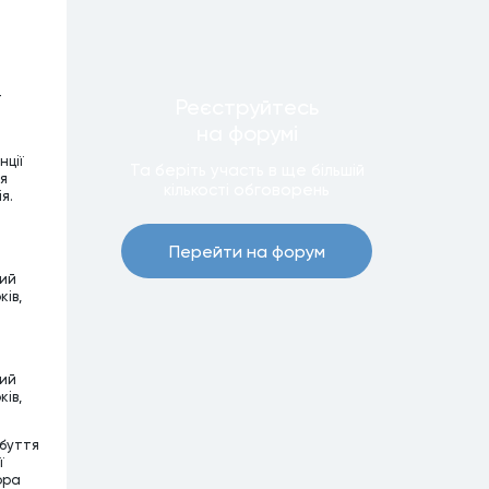
–
Реєструйтесь
на форумi
нції
Та беріть участь в ще бiльшiй
чя
кiлькостi обговорень
я.
Перейти на форум
ний
ків,
ний
ків,
абуття
ї
ора