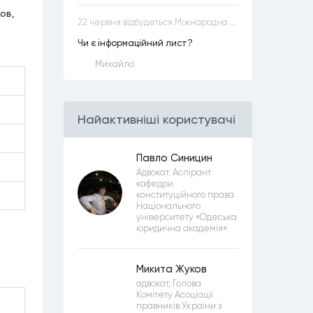
ов,
22 червня відбудеться Міжнародна науково-практична конференція “Конституційна демократія в умовах загроз територіальній цілісності та національній безпеці”
Чи є інформаційний лист?
Михайло
Найактивнiшi користувачi
Павло Синицин
Адвокат. Аспірант
кафедри
конституційного права
Національного
університету «Одеська
юридична академія»
Микита Жуков
адвокат, Голова
Комітету Асоціації
правників України з