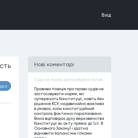
Вхiд
сть
Нові коментарі
Суди не мають застосовувати положення законів, які не відповідають Конституції, незалежно від того, чи визнавалися вони Конституційним Судом України неконституційними, тобто закони, що суперечать Конституції України не можуть застосовуватися навіть у випадках, коли вони є чинними
адки
Правова позиція про право судів не
застосовувати норми, які
суперечать Конституції, навіть без
рішення КСУ, надзвичайно важлива
в умовах, коли конституційний
контроль фактично паралізовано.
Вона відповідає духу верховенства
Конституції як акту прямої дії (ст. 8
Основного Закону) і здатна
відновити баланс між гілками