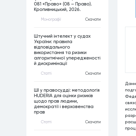
081 «Право» (08 – Право).
Кропивницький, 2026.
Монографiї
Скачати
Штучний інтелект у судах
України: правила
відповідального
використання та ризики
алгоритмічної упередженості
й дискримінації
Статтi
Скачати
Данн
подг
ШІ у правосудді: методологія
HUDERIA для оцінки ризиків
Феде
щодо прав людини,
связ
демократії і верховенства
иссл
прав
разр
расш
Статтi
Скачати
проц