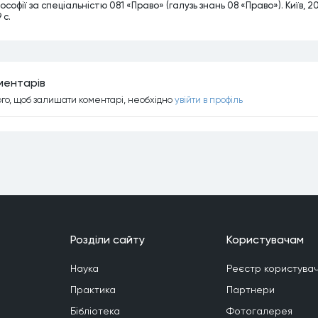
ософії за спеціальністю 081 «Право» (галузь знань 08 «Право»). Київ, 2
 с.
ментарiв
ого, щоб залишати коментарi, необхiдно
увiйти в профiль
Роздiли сайту
Користувачам
Наука
Реєстр користувач
Практика
Партнери
Бiблiотека
Фотогалерея