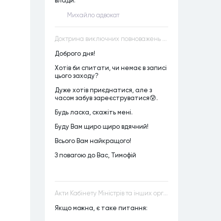
влади.
Михайло адвокат
Доктрина виключних повноважень VS Доктрина прихованих повноважень
Доброго дня!
Хотів би спитати, чи немає в записі
цього заходу?
Дуже хотів приєднатися, але з
часом забув зареєструватися😰.
Будь ласка, скажіть мені.
Буду Вам щиро щиро вдячний!
Всього Вам найкращого!
З повагою до Вас, Тимофій
Акти Кабінету Міністрів та інших органів державної влади як джерела конституційного права
Якщо можна, є таке питання: