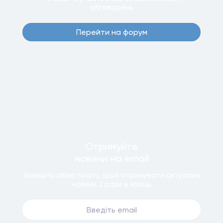
обговорень
Перейти на форум
Отримуйте
новини
на email
Залишiть свою пошту, щоб отримувати актуальнi
новини
2 рази
в мiсяць