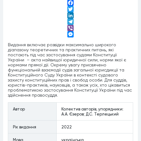
Facebook
Twitter
LinkedIn
Telegram
Viber
Messenger
Видання включає розвідки максимально широкого
діапазону теоретичних та практичних питань, які
постають під час застосування судами Конституції
України – акта найвищої юридичної сили, норми якої є
нормами прямої дії. Окрему увагу присвячено
функціональній взаємодії судів загальної юрисдикції та
Конституційного Суду України в контексті судового
захисту конституційних прав і свобод особи. Для суддів,
юристів-практиків, науковців, а також усіх, хто цікавиться
проблематикою застосування Конституції України під час
здійснення правосуддя.
Автор
Колектив авторів, упорядники:
А.А. Єзеров; Д.С. Терлецький
Рiк видання
2022
Мова
українська