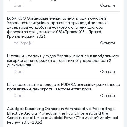
Статтi
Скачати
Бабій Ю.Ю. Організація муніципальної влади в сучасній
Україні: конституційно-правові та прикладні питання :
дисертація на здобуття наукового ступеня доктора
філософії за спеціальністю 081 «Право» (08 – Право).
Кропивницький, 2026.
Монографiї
Скачати
Штучний інтелект у судах України: правила відповідального
використання та ризики алгоритмічної упередженості й
дискримінації
Статтi
Скачати
ШІ у правосудді: методологія HUDERIA для оцінки ризиків щодо
прав людини, демократії і верховенства прав
Статтi
Скачати
A Judge’s Dissenting Opinions in Administrative Proceedings:
Effective Judicial Protection, the Public Interest, and the
Constitutional Limits of Judicial Power (The Author’s Analytical
Review, 2018–2026)