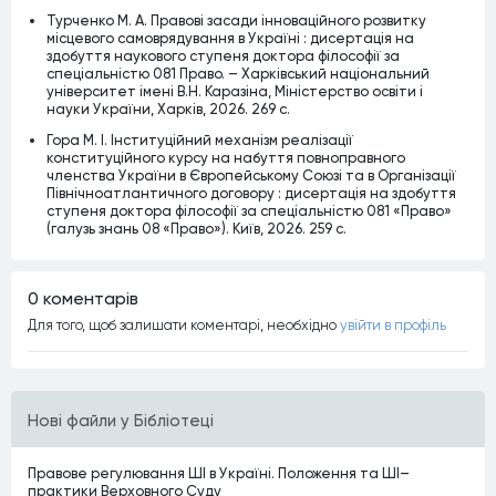
Турченко М. А. Правові засади інноваційного розвитку
місцевого самоврядування в Україні : дисертація на
здобуття наукового ступеня доктора філософії за
спеціальністю 081 Право. – Харківський національний
університет імені В.Н. Каразіна, Міністерство освіти і
науки України, Харків, 2026. 269 c.
Гора М. І. Інституційний механізм реалізації
конституційного курсу на набуття повноправного
членства України в Європейському Союзі та в Організації
Північноатлантичного договору : дисертація на здобуття
ступеня доктора філософії за спеціальністю 081 «Право»
(галузь знань 08 «Право»). Київ, 2026. 259 с.
0 коментарiв
Для того, щоб залишати коментарi, необхiдно
увiйти в профiль
Нові файли у Бібліотеці
Правове регулювання ШІ в Україні. Положення та ШІ–
практики Верховного Суду