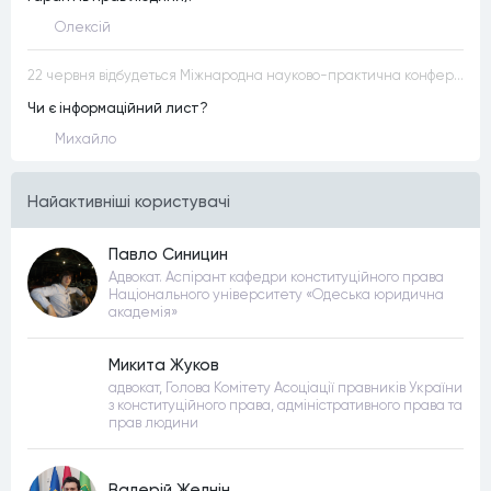
Олексій
22 червня відбудеться Міжнародна науково-практична конференція “Конституційна демократія в умовах загроз територіальній цілісності та національній безпеці”
Чи є інформаційний лист?
Михайло
Найактивнiшi користувачi
Павло Синицин
Адвокат. Аспірант кафедри конституційного права
Національного університету «Одеська юридична
академія»
Микита Жуков
адвокат, Голова Комітету Асоціації правників України
з конституційного права, адміністративного права та
прав людини
Валерій Желнін