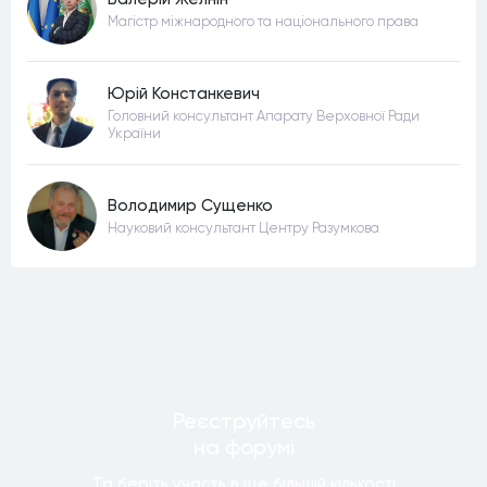
Магістр міжнародного та національного права
Юрій Констанкевич
Головний консультант Апарату Верховної Ради
України
Володимир Сущенко
Науковий консультант Центру Разумкова
Реєструйтесь
на форумi
Та беріть участь в ще бiльшiй кiлькостi