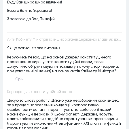
Буду Вам щиро щиро вдячний!
Всього Вам найкращого!
З повагою до Вас, Тимофій
Акти Кабінету Міністрів та інших органів державної влади як джерела конституційного права
Якщо можна, є таке питання:
Керуючись тезою, що на основі джерел конституційного
права можна вирішувати конституційні спори, то чи
допустимо обґрунтовувати позицію у такому спорі (зокрема,
при ухваленні рішення) на основі актів Кабінету Міністрів?
Юрій
Корпорація як конституційний актор
Дякую за цікаву роботу! Дійсно, уже неозброєним оком видно,
як у процесі «посилення концепції корпоративної
особистості» останні перетягують на себе все більший
масив функцій держави. У цьому аспекті держави, мабуть,
мають забезпечити «подвійне гарантування» прав людини
(гарантувати виконання «Левіафанами» ХХІ століття функцій
гарантів прав людини).