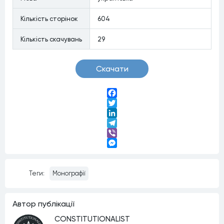
Кiлькiсть сторiнок
604
Кiлькiсть скачувань
29
Скачати
Facebook
Twitter
LinkedIn
Telegram
Viber
Messenger
Теги:
Монографії
Автор публiкацiї
CONSTITUTIONALIST