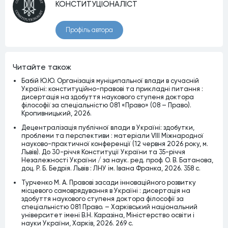
КОНСТИТУЦІОНАЛІСТ
Профiль автора
Читайте також
Бабій Ю.Ю. Організація муніципальної влади в сучасній
Україні: конституційно-правові та прикладні питання :
дисертація на здобуття наукового ступеня доктора
філософії за спеціальністю 081 «Право» (08 – Право).
Кропивницький, 2026.
Децентралізація публічної влади в Україні: здобутки,
проблеми та перспективи : матеріали VІІІ Міжнародної
науково-практичної конференції (12 червня 2026 року, м.
Львів). До 30-річчя Конституції України та 35-річчя
Незалежності України / за наук. ред. проф. О. В. Батанова,
доц. Р. Б. Бедрія. Львів : ЛНУ ім. Івана Франка, 2026. 358 с.
Турченко М. А. Правові засади інноваційного розвитку
місцевого самоврядування в Україні : дисертація на
здобуття наукового ступеня доктора філософії за
спеціальністю 081 Право. – Харківський національний
університет імені В.Н. Каразіна, Міністерство освіти і
науки України, Харків, 2026. 269 c.