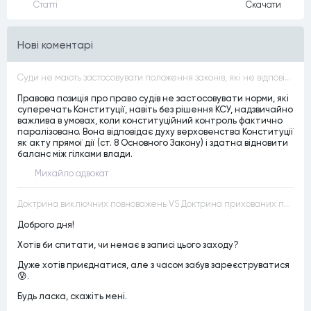
Статтi
Скачати
Нові коментарі
Суди не мають застосовувати положення законів, які не відповідають Конституції, незалежно від того, чи визнавалися вони Конституційним Судом України неконституційними, тобто закони, що суперечать Конституції України не можуть застосовуватися навіть у випадках, коли вони є чинними
Правова позиція про право судів не застосовувати норми, які
суперечать Конституції, навіть без рішення КСУ, надзвичайно
важлива в умовах, коли конституційний контроль фактично
паралізовано. Вона відповідає духу верховенства Конституції
як акту прямої дії (ст. 8 Основного Закону) і здатна відновити
баланс між гілками влади.
Михайло адвокат
Доктрина виключних повноважень VS Доктрина прихованих повноважень
Доброго дня!
Хотів би спитати, чи немає в записі цього заходу?
Дуже хотів приєднатися, але з часом забув зареєструватися
😰.
Будь ласка, скажіть мені.