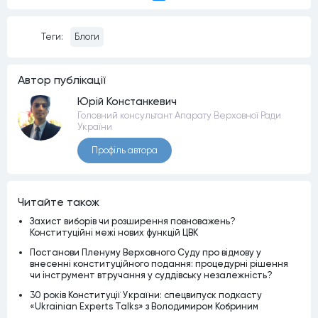
Messenger
Теги:
Блоги
Автор публiкацiї
Юрій Констанкевич
Головний консультант Апарату Верховної Ради
України
Профiль автора
Читайте також
Захист виборів чи розширення повноважень?
Конституційні межі нових функцій ЦВК
Постанови Пленуму Верховного Суду про відмову у
внесенні конституційного подання: процедурні рішення
чи інструмент втручання у суддівську незалежність?
30 років Конституції України: спецвипуск подкасту
«Ukrainian Experts Talks» з Володимиром Кобриним