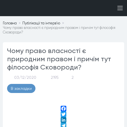
Головна
Публiкацiї та iнтерв'ю
Чому право власності є природним правом і причім тут філософія
Сковороди?
Чому право власності є
природним правом і причім тут
філософія Сковороди?
03/12/2020
2195
2
В закладки
Facebook
Twitter
LinkedIn