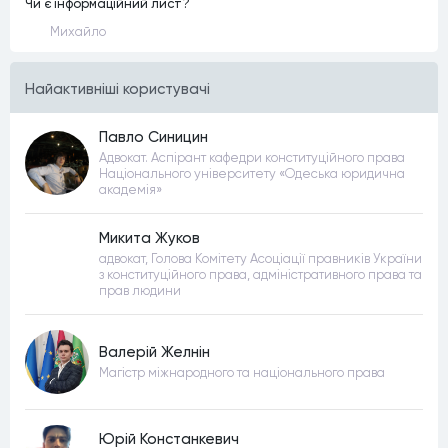
Чи є інформаційний лист?
Михайло
Найактивнiшi користувачi
Павло Синицин
Адвокат. Аспірант кафедри конституційного права
Національного університету «Одеська юридична
академія»
Микита Жуков
адвокат, Голова Комітету Асоціації правників України
з конституційного права, адміністративного права та
прав людини
Валерій Желнін
Магістр міжнародного та національного права
Юрій Констанкевич