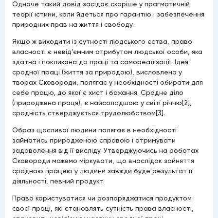
Одначе такий довід засідає скоріше у прагматичній
теорії істини, коли йдеться про гарантію і забезпечення
природних прав на життя і свободу.
Якщо ж виходити із сутності людського єства, право
власності є невід’ємним атрибутом людської особи, яка
здатна і покликана до праці та самореалізації. Ідея
сродної праці (життя за природою), висловлена у
творах Сковороди, полягає у необхідності обирати для
себе працю, до якої є хист і бажання. Сродне діло
(природжена праця), є найсолодшою у світі річчю[2],
сродність стверджується трудолюбством[3].
Образ щасливої людини полягає в необхідності
займатись природженою справою і отримувати
задоволення від її висліду. Утверджуючись на роботах
Сковороди можемо міркувати, що внаслідок зайняття
сродною працею у людини завжди буде результат її
діяльності, певний продукт.
Право користуватися чи розпоряджатися продуктом
своєї праці, які становлять сутність права власності,