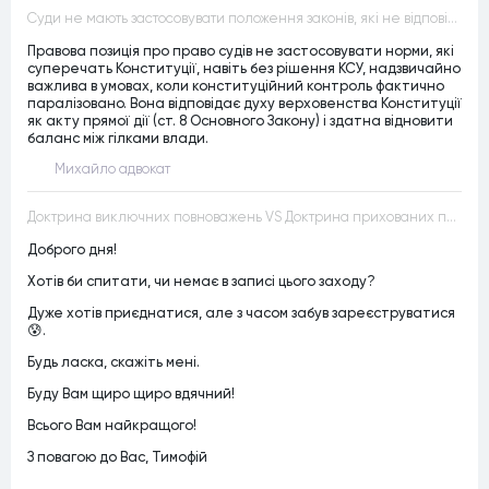
Суди не мають застосовувати положення законів, які не відповідають Конституції, незалежно від того, чи визнавалися вони Конституційним Судом України неконституційними, тобто закони, що суперечать Конституції України не можуть застосовуватися навіть у випадках, коли вони є чинними
Правова позиція про право судів не застосовувати норми, які
суперечать Конституції, навіть без рішення КСУ, надзвичайно
важлива в умовах, коли конституційний контроль фактично
паралізовано. Вона відповідає духу верховенства Конституції
як акту прямої дії (ст. 8 Основного Закону) і здатна відновити
баланс між гілками влади.
Михайло адвокат
Доктрина виключних повноважень VS Доктрина прихованих повноважень
Доброго дня!
Хотів би спитати, чи немає в записі цього заходу?
Дуже хотів приєднатися, але з часом забув зареєструватися
😰.
Будь ласка, скажіть мені.
Буду Вам щиро щиро вдячний!
Всього Вам найкращого!
З повагою до Вас, Тимофій