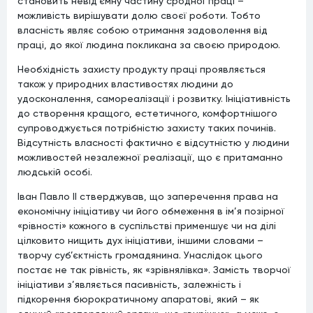
становить невід’ємну частину сродної праці –
можливість вирішувати долю своєї роботи. Тобто
власність являє собою отримання задоволення від
праці, до якої людина покликана за своєю природою.
Необхідність захисту продукту праці проявляється
також у природних властивостях людини до
удосконалення, самореалізації і розвитку. Ініціативність
до створення кращого, естетичного, комфортнішого
супроводжується потрібністю захисту таких починів.
Відсутність власності фактично є відсутністю у людини
можливостей незалежної реалізації, що є притаманно
людській особі.
Іван Павло ІІ стверджував, що заперечення права на
економічну ініціативу чи його обмеження в ім’я позірної
«рівності» кожного в суспільстві применшує чи на ділі
цілковито нищить дух ініціативи, іншими словами –
творчу суб’єктність громадянина. Унаслідок цього
постає не так рівність, як «зрівнялівка». Замість творчої
ініціативи з’являється пасивність, залежність і
підкорення бюрократичному апаратові, який – як