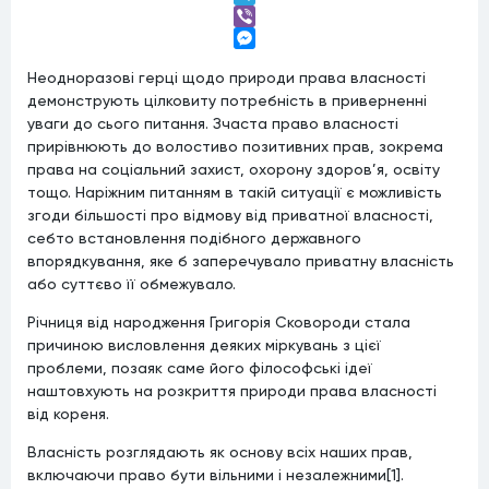
Telegram
Viber
Messenger
Неодноразові герці щодо природи права власності
демонструють цілковиту потребність в приверненні
уваги до сього питання. Зчаста право власності
прирівнюють до волостиво позитивних прав, зокрема
права на соціальний захист, охорону здоров’я, освіту
тощо. Наріжним питанням в такій ситуації є можливість
згоди більшості про відмову від приватної власності,
себто встановлення подібного державного
впорядкування, яке б заперечувало приватну власність
або суттєво її обмежувало.
Річниця від народження Григорія Сковороди стала
причиною висловлення деяких міркувань з цієї
проблеми, позаяк саме його філософські ідеї
наштовхують на розкриття природи права власності
від кореня.
Власність розглядають як основу всіх наших прав,
включаючи право бути вільними і незалежними[1].