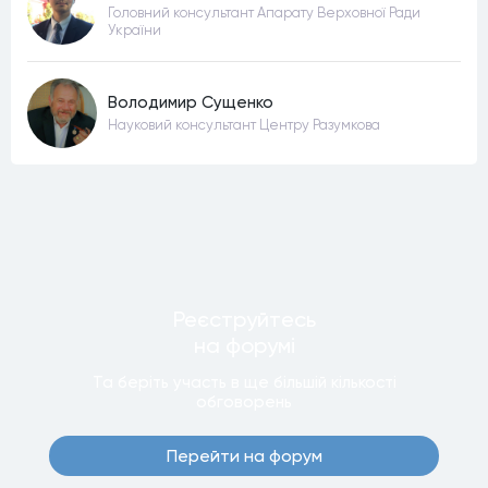
Головний консультант Апарату Верховної Ради
України
Володимир Сущенко
Науковий консультант Центру Разумкова
Реєструйтесь
на форумi
Та беріть участь в ще бiльшiй кiлькостi
обговорень
Перейти на форум