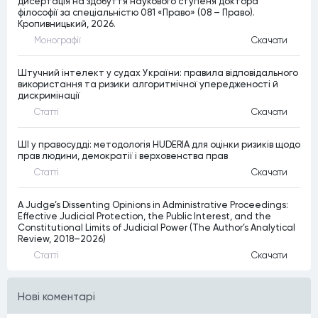
дисертація на здобуття наукового ступеня доктора
філософії за спеціальністю 081 «Право» (08 – Право).
Кропивницький, 2026.
Монографiї
Скачати
Штучний інтелект у судах України: правила відповідального
використання та ризики алгоритмічної упередженості й
дискримінації
Статтi
Скачати
ШІ у правосудді: методологія HUDERIA для оцінки ризиків щодо
прав людини, демократії і верховенства прав
Статтi
Скачати
A Judge’s Dissenting Opinions in Administrative Proceedings:
Effective Judicial Protection, the Public Interest, and the
Constitutional Limits of Judicial Power (The Author’s Analytical
Review, 2018–2026)
Статтi
Скачати
Нові коментарі