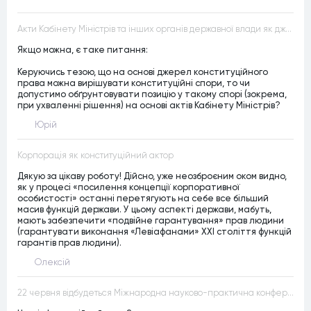
Акти Кабінету Міністрів та інших органів державної влади як джерела конституційного права
Якщо можна, є таке питання:
Керуючись тезою, що на основі джерел конституційного
права можна вирішувати конституційні спори, то чи
допустимо обґрунтовувати позицію у такому спорі (зокрема,
при ухваленні рішення) на основі актів Кабінету Міністрів?
Юрій
Корпорація як конституційний актор
Дякую за цікаву роботу! Дійсно, уже неозброєним оком видно,
як у процесі «посилення концепції корпоративної
особистості» останні перетягують на себе все більший
масив функцій держави. У цьому аспекті держави, мабуть,
мають забезпечити «подвійне гарантування» прав людини
(гарантувати виконання «Левіафанами» ХХІ століття функцій
гарантів прав людини).
Олексій
22 червня відбудеться Міжнародна науково-практична конференція “Конституційна демократія в умовах загроз територіальній цілісності та національній безпеці”