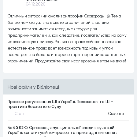
04.12.2020
Отличный авторский анализ философии Сковороды! 👍 Тема
более чем актуальна в свете ограничений властями
возможности заниматься «сродным» трудом для
предпринимателей и, как следствие, посягательства на саму
человеческую природу. Взгляд на право собственности как
естественное право даёт возможность под новым углом
посмотреть на баланс интересов при введении карантинных
ограничений. Продолжайте свои исследования в том же духе!
Нові файли у Бібліотеці
Правове регулювання ШІ в Україні. Положення та ШІ–
практики Верховного Суду
Статтi
Скачати
Бабій Ю.Ю. Організація муніципальної влади в сучасній
Україні: конституційно-правові та прикладні питання :