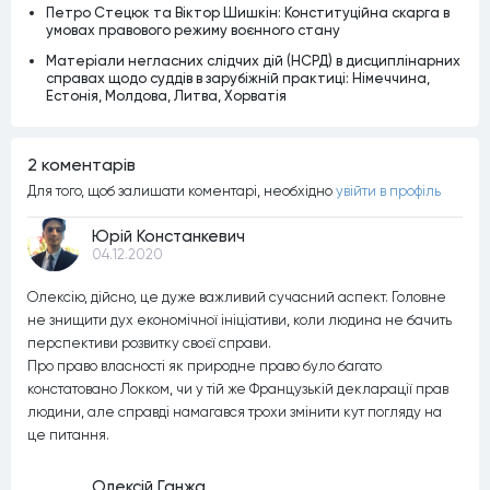
Петро Стецюк та Віктор Шишкін: Конституційна скарга в
умовах правового режиму воєнного стану
Матеріали негласних слідчих дій (НСРД) в дисциплінарних
справах щодо суддів в зарубіжній практиці: Німеччина,
Естонія, Молдова, Литва, Хорватія
2 коментарiв
Для того, щоб залишати коментарi, необхiдно
увiйти в профiль
Юрій Констанкевич
04.12.2020
Олексію, дійсно, це дуже важливий сучасний аспект. Головне
не знищити дух економічної ініціативи, коли людина не бачить
перспективи розвитку своєї справи.
Про право власності як природне право було багато
констатовано Локком, чи у тій же Французькій декларації прав
людини, але справді намагався трохи змінити кут погляду на
це питання.
Олексій Ганжа