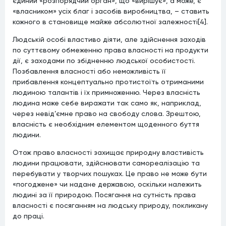
єдиний «розпорядчий орган», що «вирішує», а може, є
«власником» усіх благ і засобів виробництва, – ставить
кожного в становище майже абсолютної залежності[4].
Людській особі властиво діяти, але здійснення заходів
по суттєвому обмеженню права власності на продукти
дії, є заходами по збідненню людської особистості.
Позбавлення власності або неможливість її
прибавлення концептуально протистоїть отриманими
людиною талантів і їх примноженню. Через власність
людина може себе виражати так само як, наприклад,
через невід’ємне право на свободу слова. Зрештою,
власність є необхідним елементом щоденного буття
людини.
Отож право власності захищає природну властивість
людини працювати, здійснювати самореалізацію та
перебувати у творчих пошуках. Це право не може бути
«погоджене» чи надане державою, оскільки належить
людині за її природою. Посягання на сутність права
власності є посяганням на людську природу, покликану
до праці.