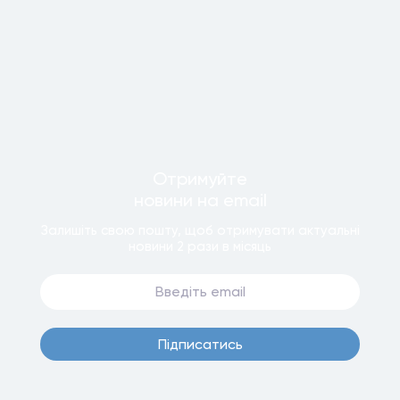
Отримуйте
новини
на email
Залишiть свою пошту, щоб отримувати актуальнi
новини
2 рази
в мiсяць
Пiдписатись