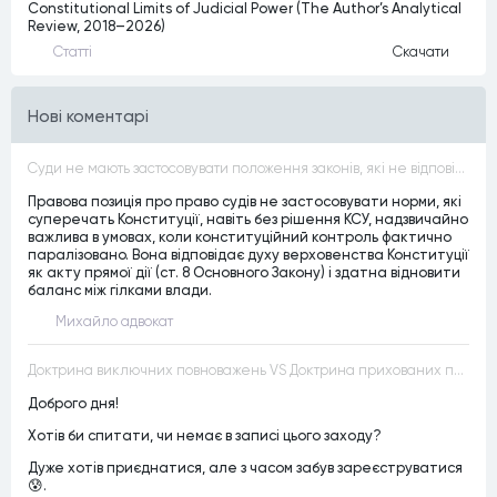
Constitutional Limits of Judicial Power (The Author’s Analytical
Review, 2018–2026)
Статтi
Скачати
Нові коментарі
Суди не мають застосовувати положення законів, які не відповідають Конституції, незалежно від того, чи визнавалися вони Конституційним Судом України неконституційними, тобто закони, що суперечать Конституції України не можуть застосовуватися навіть у випадках, коли вони є чинними
Правова позиція про право судів не застосовувати норми, які
суперечать Конституції, навіть без рішення КСУ, надзвичайно
важлива в умовах, коли конституційний контроль фактично
паралізовано. Вона відповідає духу верховенства Конституції
як акту прямої дії (ст. 8 Основного Закону) і здатна відновити
баланс між гілками влади.
Михайло адвокат
Доктрина виключних повноважень VS Доктрина прихованих повноважень
Доброго дня!
Хотів би спитати, чи немає в записі цього заходу?
Дуже хотів приєднатися, але з часом забув зареєструватися
😰.