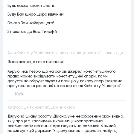
Будь ласка, скажіть мені.
Буду Вам щиро щиро вдячний!
Всього Вам найкращого!
З повагою до Вас, Тимофій
Акти Кабінету Міністрів та інших органів державної влади як джерела конституційного права
Якщо можна, є таке питання:
Керуючись тезою, що на основі джерел конституційного
права можна вирішувати конституційні спори, то чи
допустимо обґрунтовувати позицію у такому спорі (зокрема,
при ухваленні рішення) на основі актів Кабінету Міністрів?
Юрій
Корпорація як конституційний актор
Дякую за цікаву роботу! Дійсно, уже неозброєним оком видно,
як у процесі «посилення концепції корпоративної
особистості» останні перетягують на себе все більший
масив функцій держави. У цьому аспекті держави, мабуть,