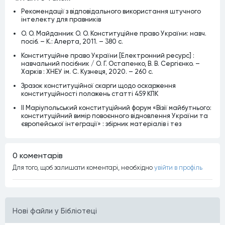
Рекомендації з відповідального використання штучного
інтелекту для правників
О. О. Майданник О. О. Конституційне право України: навч.
посіб. – К.: Алерта, 2011. – 380 с.
Конституційне право України [Електронний ресурс] :
навчальний посібник / О. Г. Остапенко, В. В. Сергієнко. –
Харків : ХНЕУ ім. С. Кузнеця, 2020. – 260 с.
Зразок конституційної скарги щодо оскарження
конституційності положень статті 459 КПК
ІІ Маріупольський конституційний форум «Візії майбутнього:
конституційний вимір повоєнного відновлення України та
європейської інтеграції» : збірник матеріалів і тез
0 коментарiв
Для того, щоб залишати коментарi, необхiдно
увiйти в профiль
Нові файли у Бібліотеці