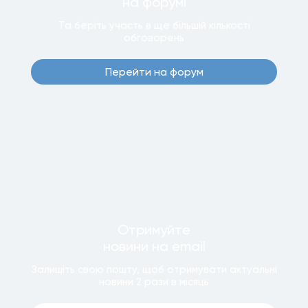
на форумi
Та беріть участь в ще бiльшiй кiлькостi
обговорень
Перейти на форум
Отримуйте
новини
на email
Залишiть свою пошту, щоб отримувати актуальнi
новини
2 рази
в мiсяць