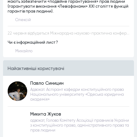
мають забезпечити «подвійне гарантування» прав людини
(гарантувати виконання «Левіафанами» ХХІ століття функцій
гарантів прав людини).
Олексій
22 червня відбудеться Міжнародна науково-практична конференція “Конституційна демократія в умовах загроз територіальній цілісності та національній безпеці”
Чи є інформаційний лист?
Михайло
Найактивнiшi користувачi
Павло Синицин
Адвокат. Аспірант кафедри конституційного права
Національного університету «Одеська юридична
академія»
Микита Жуков
адвокат, Голова Комітету Асоціації правників України
з конституційного права, адміністративного права та
прав людини