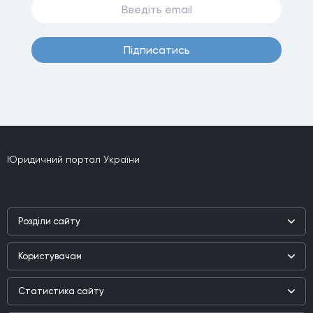
Пiдписатись
Юридичний портал України
Роздiли сайту
Наука
Користувачам
Практика
Реєстр користувачiв
Бiблiотека
Статистика сайту
Партнери
Публiкацiї та iнтерв'ю
Зареєстрованих користувачiв:
207