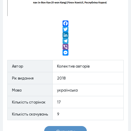
Facebook
Twitter
LinkedIn
Telegram
Viber
Messenger
Автор
Колектив авторів
Рiк видання
2018
Мова
українська
Кiлькiсть сторiнок
17
Кiлькiсть скачувань
9