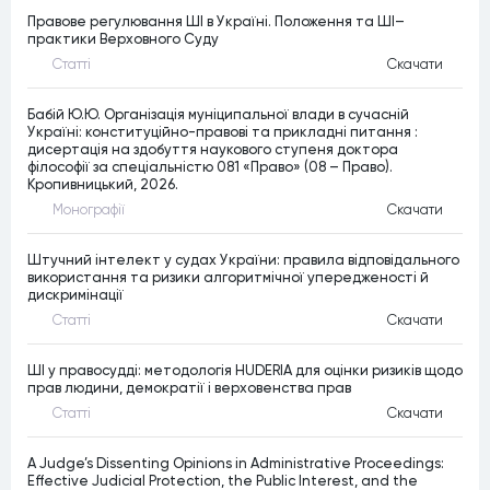
Правове регулювання ШІ в Україні. Положення та ШІ–
практики Верховного Суду
Статтi
Скачати
Бабій Ю.Ю. Організація муніципальної влади в сучасній
Україні: конституційно-правові та прикладні питання :
дисертація на здобуття наукового ступеня доктора
філософії за спеціальністю 081 «Право» (08 – Право).
Кропивницький, 2026.
Монографiї
Скачати
Штучний інтелект у судах України: правила відповідального
використання та ризики алгоритмічної упередженості й
дискримінації
Статтi
Скачати
ШІ у правосудді: методологія HUDERIA для оцінки ризиків щодо
прав людини, демократії і верховенства прав
Статтi
Скачати
A Judge’s Dissenting Opinions in Administrative Proceedings:
Effective Judicial Protection, the Public Interest, and the