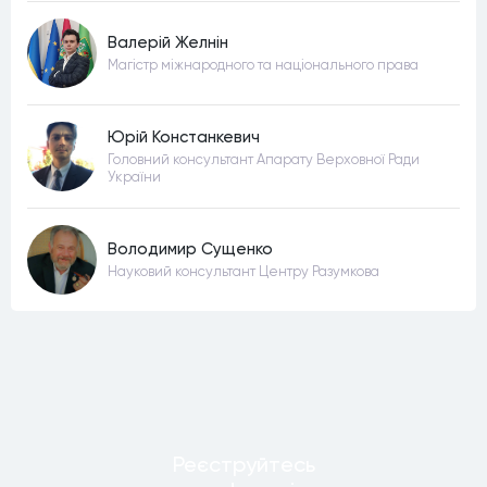
Валерій Желнін
Магістр міжнародного та національного права
Юрій Констанкевич
Головний консультант Апарату Верховної Ради
України
Володимир Сущенко
Науковий консультант Центру Разумкова
Реєструйтесь