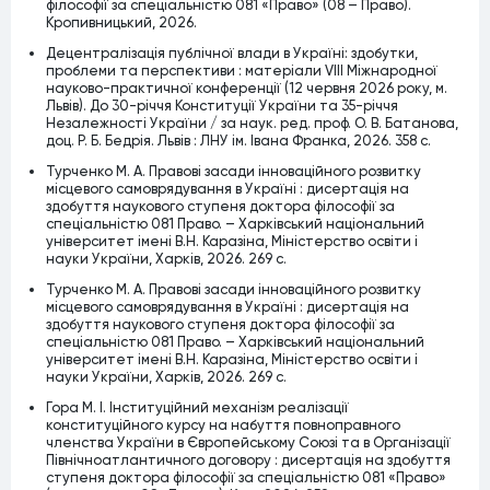
філософії за спеціальністю 081 «Право» (08 – Право).
Кропивницький, 2026.
Децентралізація публічної влади в Україні: здобутки,
проблеми та перспективи : матеріали VІІІ Міжнародної
науково-практичної конференції (12 червня 2026 року, м.
Львів). До 30-річчя Конституції України та 35-річчя
Незалежності України / за наук. ред. проф. О. В. Батанова,
доц. Р. Б. Бедрія. Львів : ЛНУ ім. Івана Франка, 2026. 358 с.
Турченко М. А. Правові засади інноваційного розвитку
місцевого самоврядування в Україні : дисертація на
здобуття наукового ступеня доктора філософії за
спеціальністю 081 Право. – Харківський національний
університет імені В.Н. Каразіна, Міністерство освіти і
науки України, Харків, 2026. 269 c.
Турченко М. А. Правові засади інноваційного розвитку
місцевого самоврядування в Україні : дисертація на
здобуття наукового ступеня доктора філософії за
спеціальністю 081 Право. – Харківський національний
університет імені В.Н. Каразіна, Міністерство освіти і
науки України, Харків, 2026. 269 c.
Гора М. І. Інституційний механізм реалізації
конституційного курсу на набуття повноправного
членства України в Європейському Союзі та в Організації
Північноатлантичного договору : дисертація на здобуття
ступеня доктора філософії за спеціальністю 081 «Право»