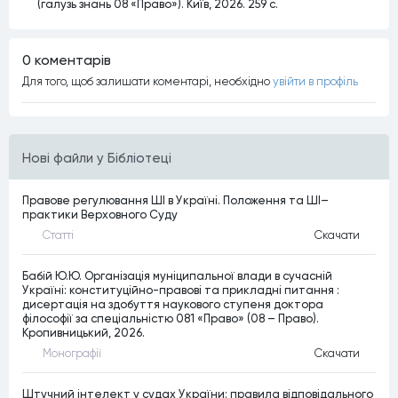
(галузь знань 08 «Право»). Київ, 2026. 259 с.
0 коментарiв
Для того, щоб залишати коментарi, необхiдно
увiйти в профiль
Нові файли у Бібліотеці
Правове регулювання ШІ в Україні. Положення та ШІ–
практики Верховного Суду
Статтi
Скачати
Бабій Ю.Ю. Організація муніципальної влади в сучасній
Україні: конституційно-правові та прикладні питання :
дисертація на здобуття наукового ступеня доктора
філософії за спеціальністю 081 «Право» (08 – Право).
Кропивницький, 2026.
Монографiї
Скачати
Штучний інтелект у судах України: правила відповідального