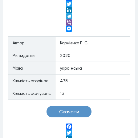
Facebook
Twitter
LinkedIn
Telegram
Viber
Messenger
Автор
Корнієнко П. С.
Рiк видання
2020
Мова
українська
Кiлькiсть сторiнок
478
Кiлькiсть скачувань
13
Скачати
Facebook