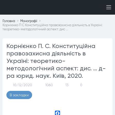
Головна
Монографiї
Корнієнко П С Конституційна правозахисна діяльність в Україні:
теоретико-методологічний аспект: дис …
Корнієнко П. С. Конституційна
правозахисна діяльність в
Україні: теоретико-
методологічний аспект: дис. … д-
ра юрид. наук. Київ, 2020.
10/12/2020
1060
13
0
В закладки