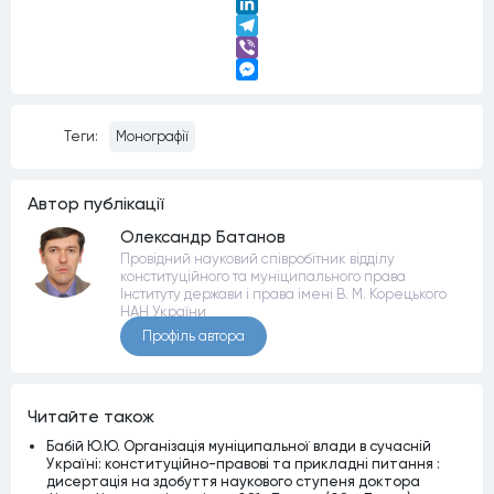
Twitter
LinkedIn
Telegram
Viber
Messenger
Теги:
Монографії
Автор публiкацiї
Олександр Батанов
Провідний науковий співробітник відділу
конституційного та муніципального права
Інституту держави і права імені В. М. Корецького
НАН України
Профiль автора
Читайте також
Бабій Ю.Ю. Організація муніципальної влади в сучасній
Україні: конституційно-правові та прикладні питання :
дисертація на здобуття наукового ступеня доктора