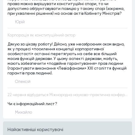
права можна вирішувати конституційні спори, то чи
допустимо обґрунтовувати позицію у такому спорі (зокрема,
при ухваленні рішення) на основі актів Кабінету Міністрів?
Юрій
Корпорація як конституційний актор
Дякую за цікаву роботу! Дійсно, уже неозброєним оком видно,
як у процесі «посилення концепції корпоративної
особистості» останні перетягують на себе все більший
масив функцій держави. У цьому аспекті держави, мабуть,
мають забезпечити «подвійне гарантування» прав людини
(гарантувати виконання «Левіафанами» ХХІ століття функцій
гарантів прав людини).
Олексій
22 червня відбудеться Міжнародна науково-практична конференція “Конституційна демократія в умовах загроз територіальній цілісності та національній безпеці”
Чи є інформаційний лист?
Михайло
Найактивнiшi користувачi