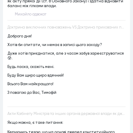
як акту прямої дії (ст. 8 Основного Закону) і здатна відновити
баланс між гілками влади.
Михайло адвокат
Доктрина виключних повноважень VS Доктрина прихованих повноважень
Доброго дня!
Хотів би спитати, чи немає в записі цього заходу?
Дуже хотів приєднатися, але з часом забув зареєструватися
😰.
Будь ласка, скажіть мені.
Буду Вам щиро щиро вдячний!
Всього Вам найкращого!
З повагою до Вас, Тимофій
Акти Кабінету Міністрів та інших органів державної влади як джерела конституційного права
Якщо можна, є таке питання:
Керуючись тезою, що на основі джерел конституційного