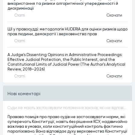
використання та ризики алгоритмічної упередженості й
дискримінації
Статтi
Скачати
ШІ у правосудді: методологія HUDERIA для оцінки ризиків щодо
прав людини, демократії і верховенства прав
Статтi
Скачати
A Judge’s Dissenting Opinions in Administrative Proceedings:
Effective Judicial Protection, the Public Interest, and the
Constitutional Limits of Judicial Power (The Author’s Analytical
Review, 2018–2026)
Статтi
Скачати
Нові коментарі
Суди не мають застосовувати положення законів, які не відповідають Конституції, незалежно від того, чи визнавалися вони Конституційним Судом України неконституційними, тобто закони, що суперечать Конституції України не можуть застосовуватися навіть у випадках, коли вони є чинними
Правова позиція про право судів не застосовувати норми, які
суперечать Конституції, навіть без рішення КСУ, надзвичайно
важлива в умовах, коли конституційний контроль фактично
паралізовано. Вона відповідає духу верховенства Конституції