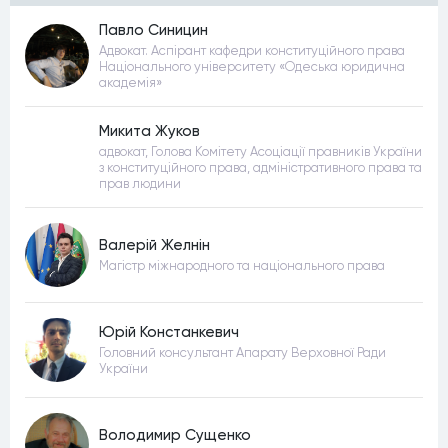
Павло Синицин
Адвокат. Аспірант кафедри конституційного права
Національного університету «Одеська юридична
академія»
Микита Жуков
адвокат, Голова Комітету Асоціації правників України
з конституційного права, адміністративного права та
прав людини
Валерій Желнін
Магістр міжнародного та національного права
Юрій Констанкевич
Головний консультант Апарату Верховної Ради
України
Володимир Сущенко