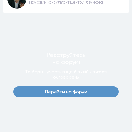
Науковий консультант Центру Разумкова
Реєструйтесь
на форумi
Та беріть участь в ще бiльшiй кiлькостi
обговорень
Перейти на форум