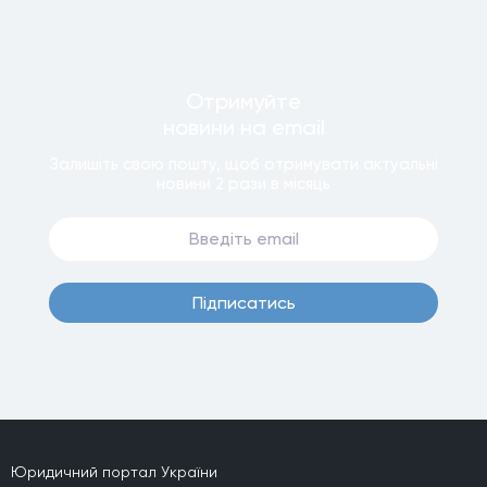
Отримуйте
новини
на email
Залишiть свою пошту, щоб отримувати актуальнi
новини
2 рази
в мiсяць
Пiдписатись
Юридичний портал України