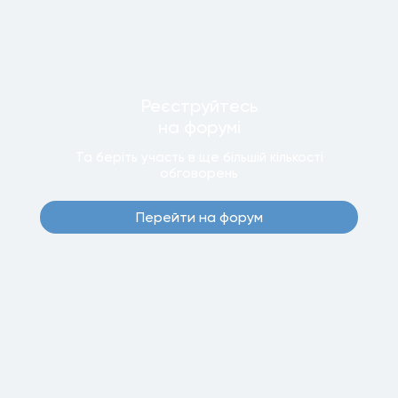
Реєструйтесь
на форумi
Та беріть участь в ще бiльшiй кiлькостi
обговорень
Перейти на форум