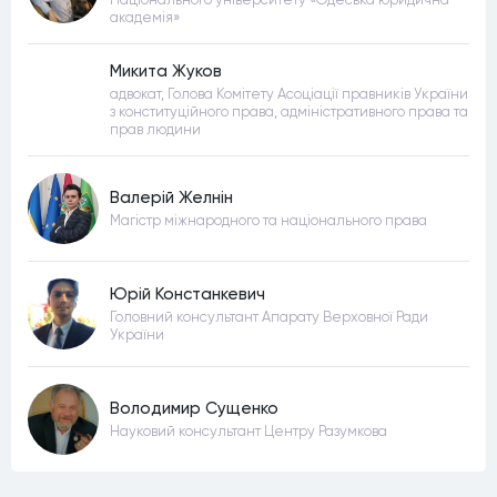
академія»
Микита Жуков
адвокат, Голова Комітету Асоціації правників України
з конституційного права, адміністративного права та
прав людини
Валерій Желнін
Магістр міжнародного та національного права
Юрій Констанкевич
Головний консультант Апарату Верховної Ради
України
Володимир Сущенко
Науковий консультант Центру Разумкова