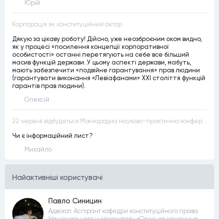
Юрій
Корпорація як конституційний актор
Дякую за цікаву роботу! Дійсно, уже неозброєним оком видно,
як у процесі «посилення концепції корпоративної
особистості» останні перетягують на себе все більший
масив функцій держави. У цьому аспекті держави, мабуть,
мають забезпечити «подвійне гарантування» прав людини
(гарантувати виконання «Левіафанами» ХХІ століття функцій
гарантів прав людини).
Олексій
22 червня відбудеться Міжнародна науково-практична конференція “Конституційна демократія в умовах загроз територіальній цілісності та національній безпеці”
Чи є інформаційний лист?
Михайло
Найактивнiшi користувачi
Павло Синицин
Адвокат. Аспірант кафедри конституційного права
Національного університету «Одеська юридична