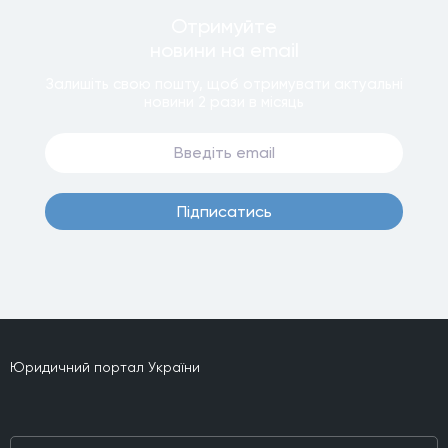
Отримуйте
новини
на email
Залишiть свою пошту, щоб отримувати актуальнi
новини
2 рази
в мiсяць
Пiдписатись
Юридичний портал України