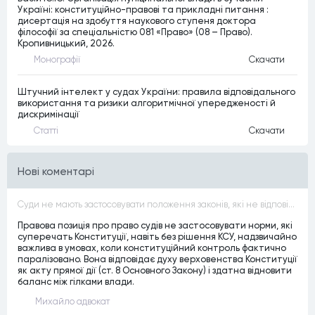
Україні: конституційно-правові та прикладні питання :
дисертація на здобуття наукового ступеня доктора
філософії за спеціальністю 081 «Право» (08 – Право).
Кропивницький, 2026.
Монографiї
Скачати
Штучний інтелект у судах України: правила відповідального
використання та ризики алгоритмічної упередженості й
дискримінації
Статтi
Скачати
Нові коментарі
Суди не мають застосовувати положення законів, які не відповідають Конституції, незалежно від того, чи визнавалися вони Конституційним Судом України неконституційними, тобто закони, що суперечать Конституції України не можуть застосовуватися навіть у випадках, коли вони є чинними
Правова позиція про право судів не застосовувати норми, які
суперечать Конституції, навіть без рішення КСУ, надзвичайно
важлива в умовах, коли конституційний контроль фактично
паралізовано. Вона відповідає духу верховенства Конституції
як акту прямої дії (ст. 8 Основного Закону) і здатна відновити
баланс між гілками влади.
Михайло адвокат