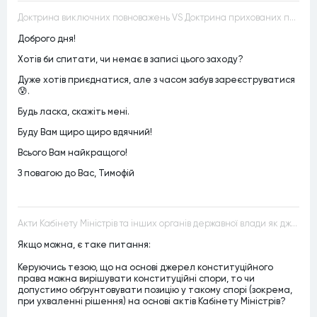
Доктрина виключних повноважень VS Доктрина прихованих повноважень
Доброго дня!
Хотів би спитати, чи немає в записі цього заходу?
Дуже хотів приєднатися, але з часом забув зареєструватися
😰.
Будь ласка, скажіть мені.
Буду Вам щиро щиро вдячний!
Всього Вам найкращого!
З повагою до Вас, Тимофій
Акти Кабінету Міністрів та інших органів державної влади як джерела конституційного права
Якщо можна, є таке питання:
Керуючись тезою, що на основі джерел конституційного
права можна вирішувати конституційні спори, то чи
допустимо обґрунтовувати позицію у такому спорі (зокрема,
при ухваленні рішення) на основі актів Кабінету Міністрів?