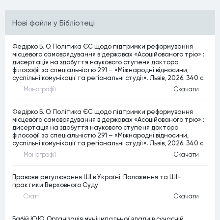
Нові файли у Бібліотеці
Федірко Б. О. Політика ЄС щодо підтримки реформування
місцевого самоврядування в державах «Асоційованого тріо» :
дисертація на здобуття наукового ступеня доктора
філософії за спеціальністю 291 – «Міжнародні відносини,
суспільні комунікації та регіональні студії». Львів, 2026. 340 c.
Монографiї
Скачати
Федірко Б. О. Політика ЄС щодо підтримки реформування
місцевого самоврядування в державах «Асоційованого тріо» :
дисертація на здобуття наукового ступеня доктора
філософії за спеціальністю 291 – «Міжнародні відносини,
суспільні комунікації та регіональні студії». Львів, 2026. 340 c.
Монографiї
Скачати
Правове регулювання ШІ в Україні. Положення та ШІ–
практики Верховного Суду
Статтi
Скачати
Бабій Ю.Ю. Організація муніципальної влади в сучасній