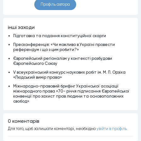
Профiль автора
iншi заходи
Підготовка та подання конституційної скарги
Пресконференція: «Чи можливо в Україні провести
референдум і що з цим робити?»
Європейський регіоналізм у контексті розбудови
Європейського Союзу
V всеукраїнський конкурс наукових робіт ім. М. П. Орзіха
«Людський вимір права»
Міжнародно-правовий брифінг Української асоціації
міжнародного права «70- річчя підписання Європейської
конвенції про захист прав людини та основоположних
свобод»
0 коментарiв
Для того, щоб залишати коментарi, необхiдно
увiйти в профiль