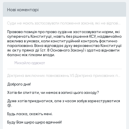
Нові коментарі
Суди не мають застосовувати положення законів, які не відповідають Конституції, незалежно від того, чи визнавалися вони Конституційним Судом України неконституційними, тобто закони, що суперечать Конституції України не можуть застосовуватися навіть у випадках, коли вони є чинними
Правова позиція про право судів не застосовувати норми, які
суперечать Конституції, навіть без рішення КСУ, надзвичайно
важлива в умовах, коли конституційний контроль фактично
паралізовано. Вона відповідає духу верховенства Конституції
як акту прямої дії (ст. 8 Основного Закону) і здатна відновити
баланс між гілками влади.
Михайло адвокат
Доктрина виключних повноважень VS Доктрина прихованих повноважень
Доброго дня!
Хотів би спитати, чи немає в записі цього заходу?
Дуже хотів приєднатися, але з часом забув зареєструватися
😰.
Будь ласка, скажіть мені.
Буду Вам щиро щиро вдячний!