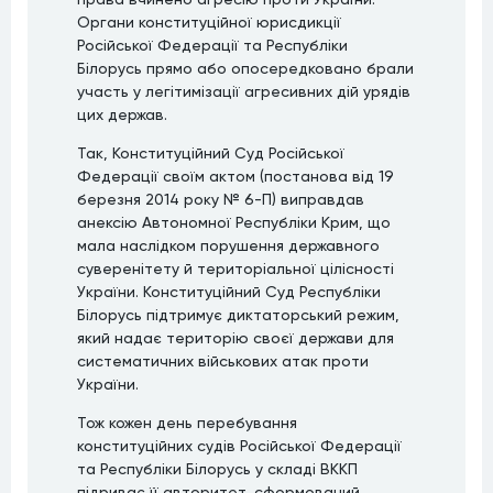
Органи конституційної юрисдикції
Російської Федерації та Республіки
Білорусь прямо або опосередковано брали
участь у легітимізації агресивних дій урядів
цих держав.
Так, Конституційний Суд Російської
Федерації своїм актом (постанова від 19
березня 2014 року № 6-П) виправдав
анексію Автономної Республіки Крим, що
мала наслідком порушення державного
суверенітету й територіальної цілісності
України. Конституційний Суд Республіки
Білорусь підтримує диктаторський режим,
який надає територію своєї держави для
систематичних військових атак проти
України.
Тож кожен день перебування
конституційних судів Російської Федерації
та Республіки Білорусь у складі ВККП
підриває її авторитет, сформований