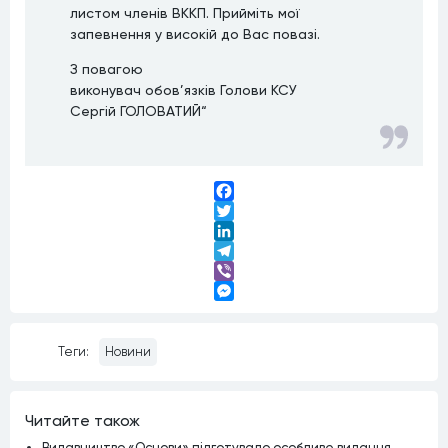
листом членів ВККП. Прийміть мої
запевнення у високій до Вас повазі.
З повагою
виконувач обов’язків Голови КСУ
Сергій ГОЛОВАТИЙ“
Facebook
Twitter
LinkedIn
Telegram
Viber
Messenger
Теги:
Новини
Читайте також
Видавництво «Основи» підготувало особливе видання