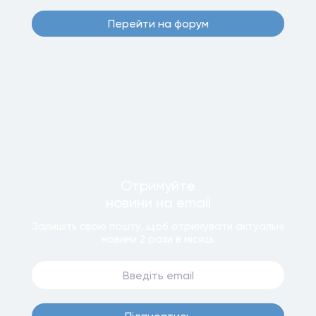
Перейти на форум
Отримуйте
новини
на email
Залишiть свою пошту, щоб отримувати актуальнi
новини
2 рази
в мiсяць