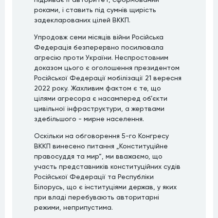
роками, і ставить під сумнів щирість
задекларованих цілей ВККП.
Упродовж семи місяців війни Російська
Федерація безперервно посилювала
агресію проти України. Неспростовним
доказом цього є оголошення президентом
Російської Федерації мобілізації 21 вересня
2022 року. Жахливим фактом є те, що
цілями агресора є насамперед об’єкти
цивільної інфраструктури, а жертвами
здебільшого - мирне населення.
Оскільки на обговорення 5-го Конгресу
ВККП винесено питання „Конституційне
правосуддя та мир“, ми вважаємо, що
участь представників конституційних судів
Російської Федерації та Республіки
Білорусь, що є інституціями держав, у яких
при владі перебувають авторитарні
режими, неприпустима.