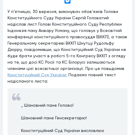
Viber
Messenger
У п’ятницю, 30 вересня, виконувач обов’язків Голови
Конституційного Суду України Сергій Головатий
надіслав лист Голові Конституційного Суду Республіки
Індонезія пану Анвару Усману, що головує у Всесвітній
конференції конституційного правосуддя (ВККП), а також
Генеральному секретареві ВККП Шнутцу Рудольфу
Дюрру, повідомивши, що Конституційний Суд України не
буде брати участі в роботі 5-го Конгресу ВККП з огляду
на те, що досі КС Росії та КС Білорусі залишаються
членами цієї всесвітньої організації. Про це повыдомив
Конституційний Суд України.
Подаємо повний текст
надісланого листа:
„ Шановний пане Голово!
Шановний пане Генсекретарю!
Конституційний Суд України висловлює