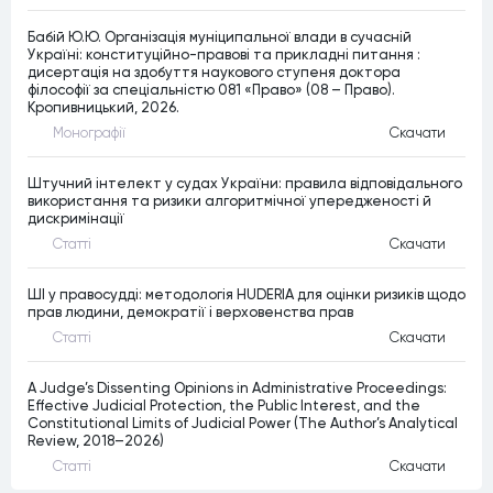
Бабій Ю.Ю. Організація муніципальної влади в сучасній
Україні: конституційно-правові та прикладні питання :
дисертація на здобуття наукового ступеня доктора
філософії за спеціальністю 081 «Право» (08 – Право).
Кропивницький, 2026.
Монографiї
Скачати
Штучний інтелект у судах України: правила відповідального
використання та ризики алгоритмічної упередженості й
дискримінації
Статтi
Скачати
ШІ у правосудді: методологія HUDERIA для оцінки ризиків щодо
прав людини, демократії і верховенства прав
Статтi
Скачати
A Judge’s Dissenting Opinions in Administrative Proceedings:
Effective Judicial Protection, the Public Interest, and the
Constitutional Limits of Judicial Power (The Author’s Analytical
Review, 2018–2026)
Статтi
Скачати