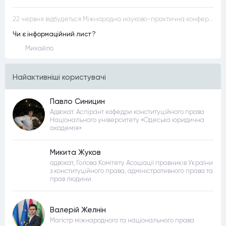
22 червня відбудеться Міжнародна науково-практична конференція “Конституційна демократія в умовах загроз територіальній цілісності та національній безпеці”
Чи є інформаційний лист?
Михайло
Найактивнiшi користувачi
Павло Синицин
Адвокат. Аспірант кафедри конституційного права
Національного університету «Одеська юридична
академія»
Микита Жуков
адвокат, Голова Комітету Асоціації правників України
з конституційного права, адміністративного права та
прав людини
Валерій Желнін
Магістр міжнародного та національного права