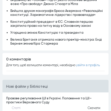
есею «Про свободу» Джона Стюарта Міла
Вийшла друком монографія Брюса Акермана «Революційні
конституції. Харизматичне лідерство і правовладдя»
Конституційний прецедент в ЄС: Словенія першою
закріпила право на питну воду в Основному законі
Угорщина змінює Конституцію та президента
Велика Британія отримала нового прем’єр-міністра: Енді
Бернем змінив Кіра Стармера
0 коментарiв
Для того, щоб залишати коментарi, необхiдно
увiйти в профiль
Нові файли у Бібліотеці
Правове регулювання ШІ в Україні. Положення та ШІ–
практики Верховного Суду
Статтi
Скачати