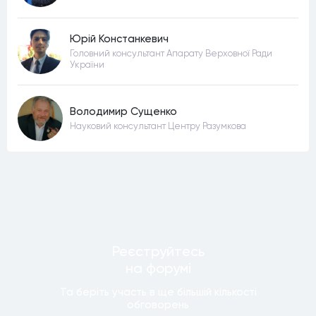
Юрій Констанкевич
Головний консультант Апарату Верховної Ради
України
Володимир Сущенко
Науковий консультант Центру Разумкова
Реєструйтесь
на форумi
Та беріть участь в ще бiльшiй кiлькостi
обговорень