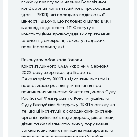
глибоку повагу всім членам Всесвітньої
конференції конституційного правосуддя
(далі – ВККП), які правдиво поділяють її
цінності. Відомо, що головною ціллю ВККП
відповідно до статті 1 її Статуту є
конституційне правосуддя як стрижневий
елемент демократії, захисту людських
прав (правовладдя).
Виконувач обов’язків Голови
Конституційного Суду України 4 березня
2022 року звернувся до Бюро та
Секретаріату ВККП з відкритим листом із
пропозицією розглянути питання про
припинення членства Конституційного Суду
Російської Федерації та Конституційного
Суду Республіки Білорусь у ВККП з огляду на
те, що ці інституції є складниками системи
органів публічної влади держав, рішеннями,
діями та бездіяльністю яких у порушення
загальновизнаних принципів міжнародного
права вчинено агресію проти України.