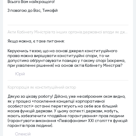
Всього Вам найкращого!
З повагою до Вас, Тимофій
Акти Кабінету Міністрів та інших органів державної влади як джерела конституційного права
Якщо можна, є таке питання:
Керуючись тезою, що на основі джерел конституційного
права можна вирішувати конституційні спори, то чи
допустимо обґрунтовувати позицію у такому спорі (зокрема,
при ухваленні рішення) на основі актів Кабінету Міністрів?
Юрій
Корпорація як конституційний актор
Дякую за цікаву роботу! Дійсно, уже неозброєним оком видно,
як у процесі «посилення концепції корпоративної
особистості» останні перетягують на себе все більший
масив функцій держави. У цьому аспекті держави, мабуть,
мають забезпечити «подвійне гарантування» прав людини
(гарантувати виконання «Левіафанами» ХХІ століття функцій
гарантів прав людини).
Олексій