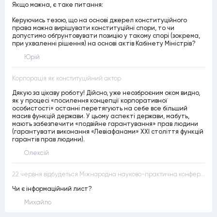
Якщо можна, є таке питання:
Керуючись тезою, що на основі джерел конституційного
права можна вирішувати конституційні спори, то чи
допустимо обґрунтовувати позицію у такому спорі (зокрема,
при ухваленні рішення) на основі актів Кабінету Міністрів?
Юрій
Корпорація як конституційний актор
Дякую за цікаву роботу! Дійсно, уже неозброєним оком видно,
як у процесі «посилення концепції корпоративної
особистості» останні перетягують на себе все більший
масив функцій держави. У цьому аспекті держави, мабуть,
мають забезпечити «подвійне гарантування» прав людини
(гарантувати виконання «Левіафанами» ХХІ століття функцій
гарантів прав людини).
Олексій
22 червня відбудеться Міжнародна науково-практична конференція “Конституційна демократія в умовах загроз територіальній цілісності та національній безпеці”
Чи є інформаційний лист?
Михайло