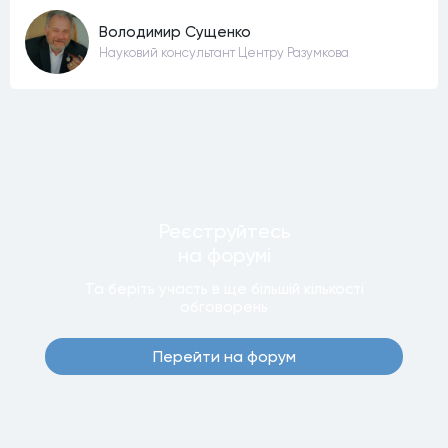
Володимир Сущенко
Науковий консультант Центру Разумкова
Реєструйтесь
на форумi
Та беріть участь в ще бiльшiй кiлькостi
обговорень
Перейти на форум