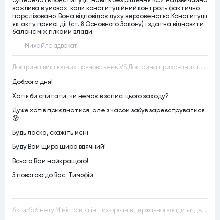
суперечать Конституції, навіть без рішення КСУ, надзвичайно
важлива в умовах, коли конституційний контроль фактично
паралізовано. Вона відповідає духу верховенства Конституції
як акту прямої дії (ст. 8 Основного Закону) і здатна відновити
баланс між гілками влади.
Михайло адвокат
Доктрина виключних повноважень VS Доктрина прихованих повноважень
Доброго дня!
Хотів би спитати, чи немає в записі цього заходу?
Дуже хотів приєднатися, але з часом забув зареєструватися
😰.
Будь ласка, скажіть мені.
Буду Вам щиро щиро вдячний!
Всього Вам найкращого!
З повагою до Вас, Тимофій
Акти Кабінету Міністрів та інших органів державної влади як джерела конституційного права