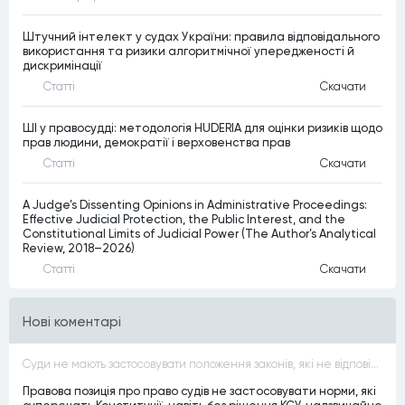
Штучний інтелект у судах України: правила відповідального
використання та ризики алгоритмічної упередженості й
дискримінації
Статтi
Скачати
ШІ у правосудді: методологія HUDERIA для оцінки ризиків щодо
прав людини, демократії і верховенства прав
Статтi
Скачати
A Judge’s Dissenting Opinions in Administrative Proceedings:
Effective Judicial Protection, the Public Interest, and the
Constitutional Limits of Judicial Power (The Author’s Analytical
Review, 2018–2026)
Статтi
Скачати
Нові коментарі
Суди не мають застосовувати положення законів, які не відповідають Конституції, незалежно від того, чи визнавалися вони Конституційним Судом України неконституційними, тобто закони, що суперечать Конституції України не можуть застосовуватися навіть у випадках, коли вони є чинними
Правова позиція про право судів не застосовувати норми, які