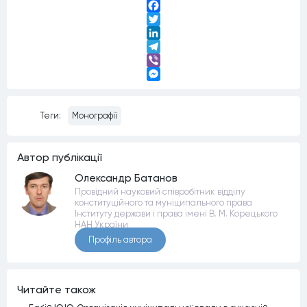
Facebook
Twitter
LinkedIn
Telegram
Viber
Messenger
Теги:
Монографії
Автор публiкацiї
Олександр Батанов
Провідний науковий співробітник відділу
конституційного та муніципального права
Інституту держави і права імені В. М. Корецького
НАН України
Профiль автора
Читайте також