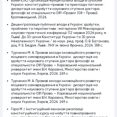
Бабій Ю.Ю. Організація муніципальної влади в сучасній
Україні: конституційно-правові та прикладні питання :
дисертація на здобуття наукового ступеня доктора
філософії за спеціальністю 081 «Право» (08 – Право).
Кропивницький, 2026.
Децентралізація публічної влади в Україні: здобутки,
проблеми та перспективи : матеріали VІІІ Міжнародної
науково-практичної конференції (12 червня 2026 року, м.
Львів). До 30-річчя Конституції України та 35-річчя
Незалежності України / за наук. ред. проф. О. В. Батанова,
доц. Р. Б. Бедрія. Львів : ЛНУ ім. Івана Франка, 2026. 358 с.
Турченко М. А. Правові засади інноваційного розвитку
місцевого самоврядування в Україні : дисертація на
здобуття наукового ступеня доктора філософії за
спеціальністю 081 Право. – Харківський національний
університет імені В.Н. Каразіна, Міністерство освіти і
науки України, Харків, 2026. 269 c.
Турченко М. А. Правові засади інноваційного розвитку
місцевого самоврядування в Україні : дисертація на
здобуття наукового ступеня доктора філософії за
спеціальністю 081 Право. – Харківський національний
університет імені В.Н. Каразіна, Міністерство освіти і
науки України, Харків, 2026. 269 c.
Гора М. І. Інституційний механізм реалізації
конституційного курсу на набуття повноправного