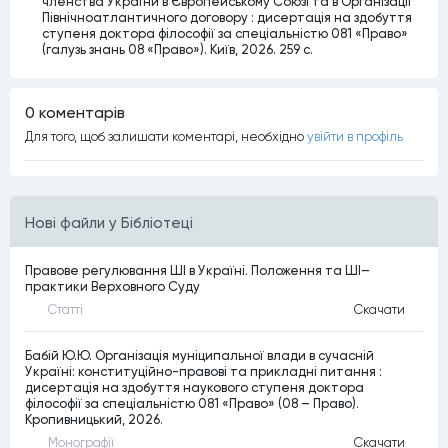
членства України в Європейському Союзі та в Організації
Північноатлантичного договору : дисертація на здобуття
ступеня доктора філософії за спеціальністю 081 «Право»
(галузь знань 08 «Право»). Київ, 2026. 259 с.
0 коментарiв
Для того, щоб залишати коментарi, необхiдно
увiйти в профiль
Нові файли у Бібліотеці
Правове регулювання ШІ в Україні. Положення та ШІ–
практики Верховного Суду
Статтi
Скачати
Бабій Ю.Ю. Організація муніципальної влади в сучасній
Україні: конституційно-правові та прикладні питання :
дисертація на здобуття наукового ступеня доктора
філософії за спеціальністю 081 «Право» (08 – Право).
Кропивницький, 2026.
Монографiї
Скачати