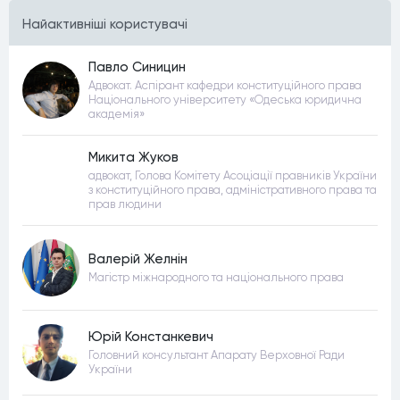
Найактивнiшi користувачi
Павло Синицин
Адвокат. Аспірант кафедри конституційного права
Національного університету «Одеська юридична
академія»
Микита Жуков
адвокат, Голова Комітету Асоціації правників України
з конституційного права, адміністративного права та
прав людини
Валерій Желнін
Магістр міжнародного та національного права
Юрій Констанкевич
Головний консультант Апарату Верховної Ради
України