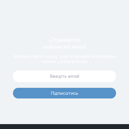
Отримуйте
новини
на email
Залишiть свою пошту, щоб отримувати актуальнi
новини
2 рази
в мiсяць
Пiдписатись