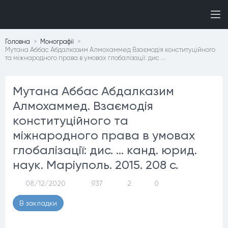
Головна
Монографiї
Мутана Аббас Абдалказим Алмохаммед Взаємодія конституційного
та міжнародного права в умовах глобалізації: дис …
Мутана Аббас Абдалказим
Алмохаммед. Взаємодія
конституційного та
міжнародного права в умовах
глобалізації: дис. … канд. юрид.
наук. Маріуполь. 2015. 208 с.
08/12/2020
937
2
0
В закладки