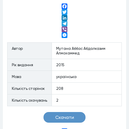
Facebook
Twitter
LinkedIn
Telegram
Viber
Messenger
Автор
Мутана Аббас Абдалказим
Алмохаммед
Рiк видання
2015
Мова
українська
Кiлькiсть сторiнок
208
Кiлькiсть скачувань
2
Скачати