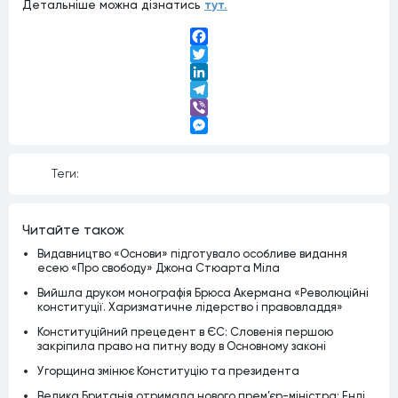
Детальніше можна дізнатись
тут.
Facebook
Twitter
LinkedIn
Telegram
Viber
Messenger
Теги:
Читайте також
Видавництво «Основи» підготувало особливе видання
есею «Про свободу» Джона Стюарта Міла
Вийшла друком монографія Брюса Акермана «Революційні
конституції. Харизматичне лідерство і правовладдя»
Конституційний прецедент в ЄС: Словенія першою
закріпила право на питну воду в Основному законі
Угорщина змінює Конституцію та президента
Велика Британія отримала нового прем’єр-міністра: Енді