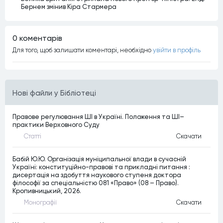
Бернем змінив Кіра Стармера
0 коментарiв
Для того, щоб залишати коментарi, необхiдно
увiйти в профiль
Нові файли у Бібліотеці
Правове регулювання ШІ в Україні. Положення та ШІ–
практики Верховного Суду
Статтi
Скачати
Бабій Ю.Ю. Організація муніципальної влади в сучасній
Україні: конституційно-правові та прикладні питання :
дисертація на здобуття наукового ступеня доктора
філософії за спеціальністю 081 «Право» (08 – Право).
Кропивницький, 2026.
Монографiї
Скачати