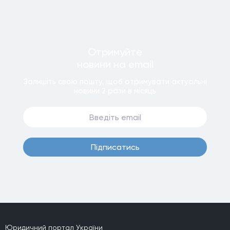
Отримуйте
новини
на email
Залишiть свою пошту, щоб отримувати актуальнi
новини
2 рази
в мiсяць
Пiдписатись
Юридичний портал України