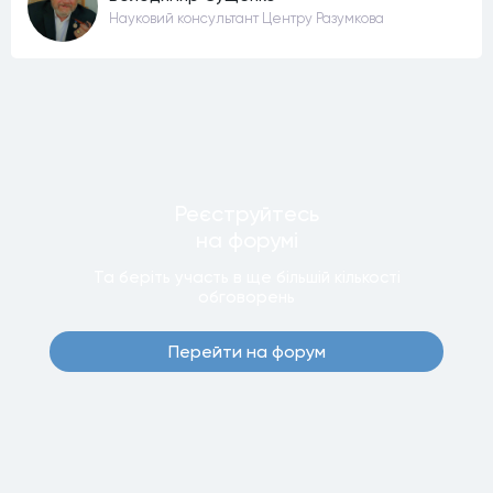
Науковий консультант Центру Разумкова
Реєструйтесь
на форумi
Та беріть участь в ще бiльшiй кiлькостi
обговорень
Перейти на форум