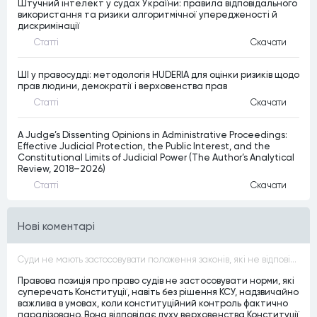
Штучний інтелект у судах України: правила відповідального
використання та ризики алгоритмічної упередженості й
дискримінації
Статтi
Скачати
ШІ у правосудді: методологія HUDERIA для оцінки ризиків щодо
прав людини, демократії і верховенства прав
Статтi
Скачати
A Judge’s Dissenting Opinions in Administrative Proceedings:
Effective Judicial Protection, the Public Interest, and the
Constitutional Limits of Judicial Power (The Author’s Analytical
Review, 2018–2026)
Статтi
Скачати
Нові коментарі
Суди не мають застосовувати положення законів, які не відповідають Конституції, незалежно від того, чи визнавалися вони Конституційним Судом України неконституційними, тобто закони, що суперечать Конституції України не можуть застосовуватися навіть у випадках, коли вони є чинними
Правова позиція про право судів не застосовувати норми, які
суперечать Конституції, навіть без рішення КСУ, надзвичайно
важлива в умовах, коли конституційний контроль фактично
паралізовано. Вона відповідає духу верховенства Конституції