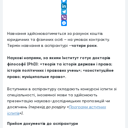
Facebook
Twitter
LinkedIn
Telegram
Viber
Messenger
Навчання здійснюватиметься за рахунок коштів
юридичних та фізичних осіб – на умовах контракту.
Термін навчання в аспірантурі –
чотири роки.
Наукові напрями, за якими Інститут готує докторів
філософії (PhD): «теорія та історія держави і права;
історія політичних і правових учень»; «конституційне
право; муніципальне право».
Вступники в аспірантуру складають конкурсні іспити зі
спеціальності, іноземної мови та здійснюють
презентацію науково-дослідницьких пропозицій чи
досягнень
(перехід до розділу «
Програми вступних
іспитів
»).
Прийом документів до аспірантури