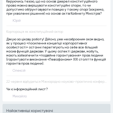
Керуючись тезою, що на основі джерел конституційного
права можна вирішувати конституційні спори, то чи
допустимо обґрунтовувати позицію у такому спорі (зокрема,
при ухваленні рішення) на основі актів Кабінету Міністрів?
Юрій
Корпорація як конституційний актор
Дякую за цікаву роботу! Дійсно, уже неозброєним оком видно,
як у процесі «посилення концепції корпоративної
особистості» останні перетягують на себе все більший
масив функцій держави. У цьому аспекті держави, мабуть,
мають забезпечити «подвійне гарантування» прав людини
(гарантувати виконання «Левіафанами» ХХІ століття функцій
гарантів прав людини).
Олексій
22 червня відбудеться Міжнародна науково-практична конференція “Конституційна демократія в умовах загроз територіальній цілісності та національній безпеці”
Чи є інформаційний лист?
Михайло
Найактивнiшi користувачi