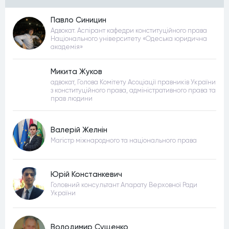
Павло Синицин
Адвокат. Аспірант кафедри конституційного права
Національного університету «Одеська юридична
академія»
Микита Жуков
адвокат, Голова Комітету Асоціації правників України
з конституційного права, адміністративного права та
прав людини
Валерій Желнін
Магістр міжнародного та національного права
Юрій Констанкевич
Головний консультант Апарату Верховної Ради
України
Володимир Сущенко