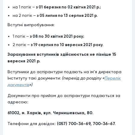
на 1 потік –
з 01 березня по 02 квітня 2021 р.;
на 2 потік –
з 05 липня по 13 серпня 2021 р.
Вступні випробування:
1 потік –
з 08 по 30 квітня 2021 року;
2 потік –
з 1
9 серпня по
10 вересня 20
21 року.
Зарахування вступників здійснюється не пізніше
15
вересня 20
21 р.
Вступники до аспірантури подають на ім’я директора
Інституту такі документи:
(перехід до розділу «
Перелік
документів
»)
Документи про прийом до аспірантури подаються за
адресою
:
61002, м
. Харків, вул.
Чернишевська,
80.
Телефони для довідок
: (057) 700-36-69, 700-36-67.