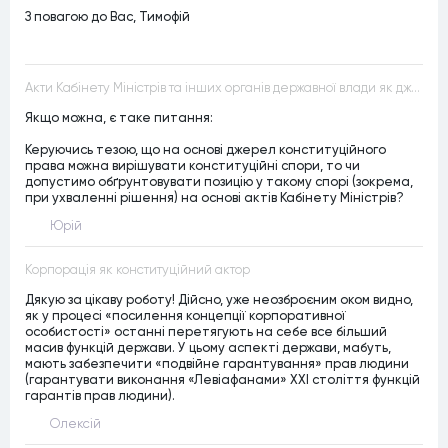
З повагою до Вас, Тимофій
Акти Кабінету Міністрів та інших органів державної влади як джерела конституційного права
Якщо можна, є таке питання:
Керуючись тезою, що на основі джерел конституційного
права можна вирішувати конституційні спори, то чи
допустимо обґрунтовувати позицію у такому спорі (зокрема,
при ухваленні рішення) на основі актів Кабінету Міністрів?
Юрій
Корпорація як конституційний актор
Дякую за цікаву роботу! Дійсно, уже неозброєним оком видно,
як у процесі «посилення концепції корпоративної
особистості» останні перетягують на себе все більший
масив функцій держави. У цьому аспекті держави, мабуть,
мають забезпечити «подвійне гарантування» прав людини
(гарантувати виконання «Левіафанами» ХХІ століття функцій
гарантів прав людини).
Олексій