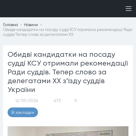
Головна
Новини
​Обидві кандидатки на посаду судді КСУ отримали рекомендації Ради
суддів Тепер слово за делегатами ХХ
​Обидві кандидатки на посаду
судді КСУ отримали рекомендації
Ради суддів. Тепер слово за
делегатами ХХ з’їзду суддів
України
12/09/2024
473
0
В закладки