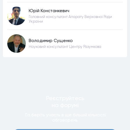
Юрій Констанкевич
Головний консультант Апарату Верховної Ради
України
Володимир Сущенко
Науковий консультант Центру Разумкова
Реєструйтесь
на форумi
Та беріть участь в ще бiльшiй кiлькостi
обговорень