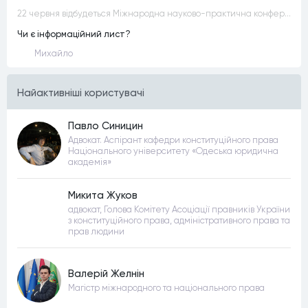
22 червня відбудеться Міжнародна науково-практична конференція “Конституційна демократія в умовах загроз територіальній цілісності та національній безпеці”
Чи є інформаційний лист?
Михайло
Найактивнiшi користувачi
Павло Синицин
Адвокат. Аспірант кафедри конституційного права
Національного університету «Одеська юридична
академія»
Микита Жуков
адвокат, Голова Комітету Асоціації правників України
з конституційного права, адміністративного права та
прав людини
Валерій Желнін
Магістр міжнародного та національного права