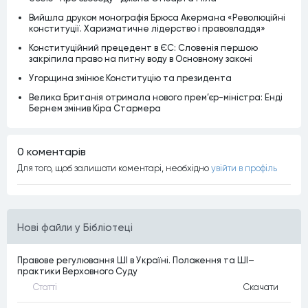
Вийшла друком монографія Брюса Акермана «Революційні
конституції. Харизматичне лідерство і правовладдя»
Конституційний прецедент в ЄС: Словенія першою
закріпила право на питну воду в Основному законі
Угорщина змінює Конституцію та президента
Велика Британія отримала нового прем’єр-міністра: Енді
Бернем змінив Кіра Стармера
0 коментарiв
Для того, щоб залишати коментарi, необхiдно
увiйти в профiль
Нові файли у Бібліотеці
Правове регулювання ШІ в Україні. Положення та ШІ–
практики Верховного Суду
Статтi
Скачати