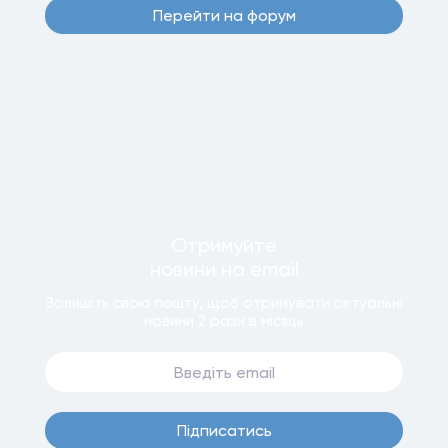
Перейти на форум
Отримуйте
новини
на email
Залишiть свою пошту, щоб отримувати актуальнi
новини
2 рази
в мiсяць
Пiдписатись