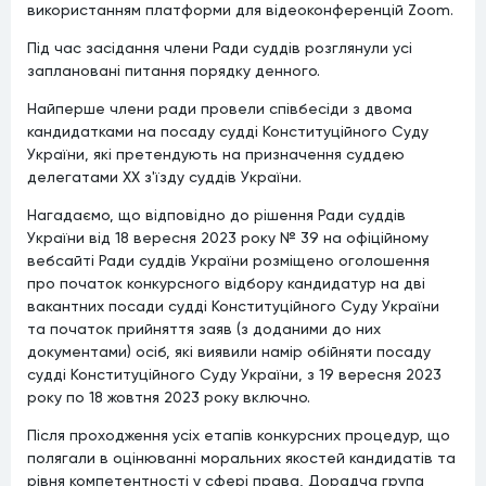
використанням платформи для відеоконференцій Zoom.
Під час засідання члени Ради суддів розглянули усі
заплановані питання порядку денного.
Найперше члени ради провели співбесіди з двома
кандидатками на посаду судді Конституційного Суду
України, які претендують на призначення суддею
делегатами XX з'їзду суддів України.
Нагадаємо, що відповідно до рішення Ради суддів
України від 18 вересня 2023 року № 39 на офіційному
вебсайті Ради суддів України розміщено оголошення
про початок конкурсного відбору кандидатур на дві
вакантних посади судді Конституційного Суду України
та початок прийняття заяв (з доданими до них
документами) осіб, які виявили намір обійняти посаду
судді Конституційного Суду України, з 19 вересня 2023
року по 18 жовтня 2023 року включно.
Після проходження усіх етапів конкурсних процедур, що
полягали в оцінюванні моральних якостей кандидатів та
рівня компетентності у сфері права, Дорадча група