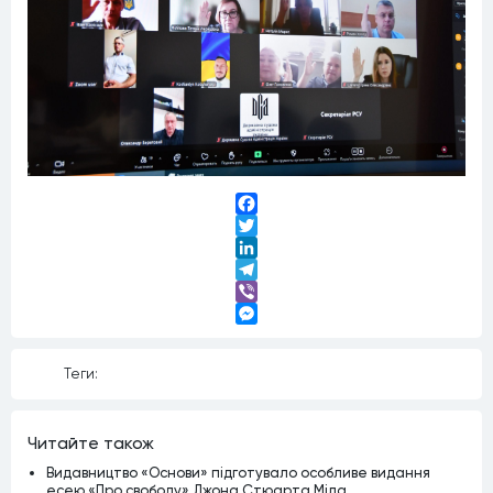
Facebook
Twitter
LinkedIn
Telegram
Viber
Messenger
Теги:
Читайте також
Видавництво «Основи» підготувало особливе видання
есею «Про свободу» Джона Стюарта Міла