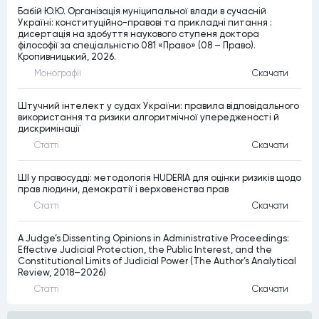
Бабій Ю.Ю. Організація муніципальної влади в сучасній
Україні: конституційно-правові та прикладні питання :
дисертація на здобуття наукового ступеня доктора
філософії за спеціальністю 081 «Право» (08 – Право).
Кропивницький, 2026.
Монографiї
Скачати
Штучний інтелект у судах України: правила відповідального
використання та ризики алгоритмічної упередженості й
дискримінації
Статтi
Скачати
ШІ у правосудді: методологія HUDERIA для оцінки ризиків щодо
прав людини, демократії і верховенства прав
Статтi
Скачати
A Judge’s Dissenting Opinions in Administrative Proceedings:
Effective Judicial Protection, the Public Interest, and the
Constitutional Limits of Judicial Power (The Author’s Analytical
Review, 2018–2026)
Статтi
Скачати