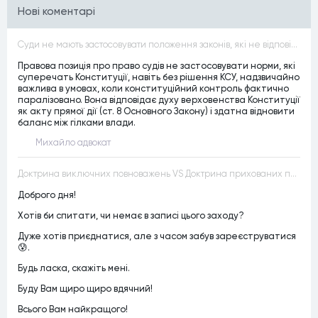
Нові коментарі
Суди не мають застосовувати положення законів, які не відповідають Конституції, незалежно від того, чи визнавалися вони Конституційним Судом України неконституційними, тобто закони, що суперечать Конституції України не можуть застосовуватися навіть у випадках, коли вони є чинними
Правова позиція про право судів не застосовувати норми, які
суперечать Конституції, навіть без рішення КСУ, надзвичайно
важлива в умовах, коли конституційний контроль фактично
паралізовано. Вона відповідає духу верховенства Конституції
як акту прямої дії (ст. 8 Основного Закону) і здатна відновити
баланс між гілками влади.
Михайло адвокат
Доктрина виключних повноважень VS Доктрина прихованих повноважень
Доброго дня!
Хотів би спитати, чи немає в записі цього заходу?
Дуже хотів приєднатися, але з часом забув зареєструватися
😰.
Будь ласка, скажіть мені.
Буду Вам щиро щиро вдячний!
Всього Вам найкращого!