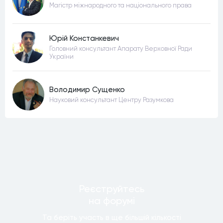
Магістр міжнародного та національного права
Юрій Констанкевич
Головний консультант Апарату Верховної Ради
України
Володимир Сущенко
Науковий консультант Центру Разумкова
Реєструйтесь
на форумi
Та беріть участь в ще бiльшiй кiлькостi