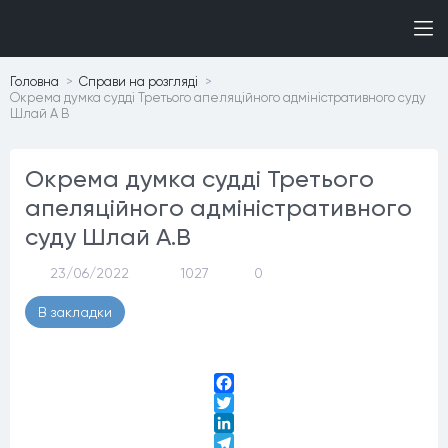
Головна
Справи на розглядi
Окрема думка судді Третього апеляційного адміністративного суду
Шлай А В
Окрема думка судді Третього
апеляційного адміністративного
суду Шлай А.В
23/06/2022
1027
0
В закладки
Facebook
Twitter
LinkedIn