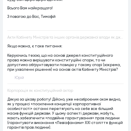
Всього Вам найкращого!
З повагою до Вас, Тимофій
Акти Кабінету Міністрів та інших органів державної влади як джерела конституційного права
Якщо можна, є таке питання:
Керуючись тезою, що на основі джерел конституційного
права можна вирішувати конституційні спори, то чи
допустимо обґрунтовувати позицію у такому спорі (зокрема,
при ухваленні рішення) на основі актів Кабінету Міністрів?
Юрій
Корпорація як конституційний актор
Дякую за цікаву роботу! Дійсно, уже неозброєним оком видно,
як у процесі «посилення концепції корпоративної
особистості» останні перетягують на себе все більший
масив функцій держави. У цьому аспекті держави, мабуть,
мають забезпечити «подвійне гарантування» прав людини
(гарантувати виконання «Левіафанами» ХХІ століття функцій
гарантів прав людини).