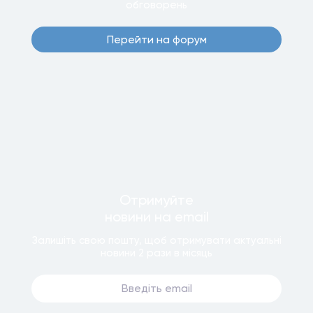
обговорень
Перейти на форум
Отримуйте
новини
на email
Залишiть свою пошту, щоб отримувати актуальнi
новини
2 рази
в мiсяць