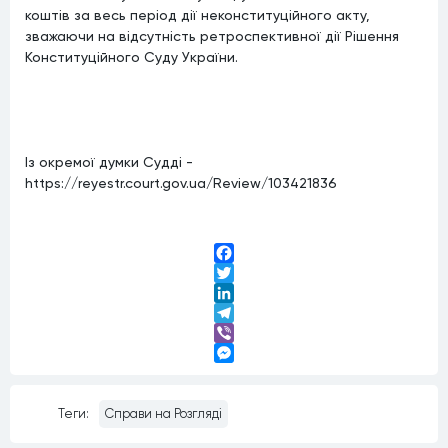
коштів за весь період дії неконституційного акту,
зважаючи на відсутність ретроспективної дії Рішення
Конституційного Суду України.
Із окремої думки Судді -
https://reyestr.court.gov.ua/Review/103421836
Facebook
Twitter
LinkedIn
Telegram
Viber
Messenger
Теги:
Справи на Розгляді