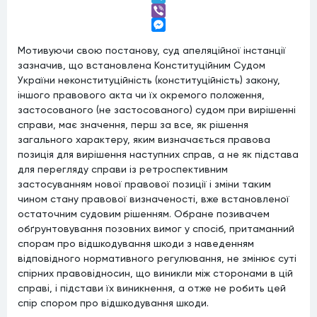
Telegram
Viber
Messenger
Мотивуючи свою постанову, суд апеляційної інстанції
зазначив, що встановлена Конституційним Судом
України неконституційність (конституційність) закону,
іншого правового акта чи їх окремого положення,
застосованого (не застосованого) судом при вирішенні
справи, має значення, перш за все, як рішення
загального характеру, яким визначається правова
позиція для вирішення наступних справ, а не як підстава
для перегляду справи із ретроспективним
застосуванням нової правової позиції і зміни таким
чином стану правової визначеності, вже встановленої
остаточним судовим рішенням. Обране позивачем
обґрунтовування позовних вимог у спосіб, притаманний
спорам про відшкодування шкоди з наведенням
відповідного нормативного регулювання, не змінює суті
спірних правовідносин, що виникли між сторонами в цій
справі, і підстави їх виникнення, а отже не робить цей
спір спором про відшкодування шкоди.