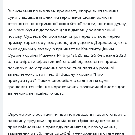
Визначення позивачем предмету спору як стягнення
суми у відшкодування матеріальної шкоди замість
стягнення не отриманої заробітної плати, на мою думку,
не може бути підставою для відмови у задоволенні
позову. Суд мав би розгляди спір, перш за все, через
призму характеру порушень, допущених Державою, які є
очевидними у зв`язку із прийняттям Конституційним
Судом України Рішення № 6-р/2020 від 26 березня 2020
р., та обрати ефективний спосіб відновлення права
позивача на отримання заробітної плати у розмірі,
визначеному статтею 81 Закону України "Про
прокуратуру". Таким способом є стягнення суми
грошових коштів, не нарахованих позивачеві внаслідок
дії неконституційного акту.
Окремо хочу зазначити, що переведення цього спору в
площину трудових правовідносин (різновидом яких є
правовідносини з приводу прийняття, проходження,
звільнення з публічної служби), унеможливить стягнення