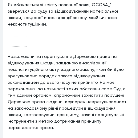
Як вбачається зі змісту позовної заяві, ОСОБА_1
звернувся до суду за відшкодуванням матеріальної
шкоди, завданої внаслідок дії закону, який визнано
неконституційним.
.....................
.....................
Незважаючи на гарантування Державою права на
відшкодування шкоди, завданою внаслідок дії
неконституційного акту, жодного закону, яким би було
врегульовано порядок такого відшкодування
законодавцем до цього часу не прийнято. На моє
переконання, за наявності таких обставин саме Суд є
тим єдиним органом, спроможним захистити порушені
Державою права людини, всупереч неврегульованості
на законодавчому рівні процедури відшкодування
шкоди, застосовуючи, при цьому, наявні процесуальні
інструменти з метою дотримання принципу
верховенства права.