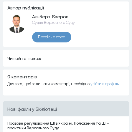
Автор публiкацiї
Альберт Єзеров
Суддя Верховного Суду
Профiль автора
Читайте також
0 коментарiв
Для того, щоб залишати коментарi, необхiдно
увiйти в профiль
Нові файли у Бібліотеці
Правове регулювання ШІ в Україні. Положення та ШІ–
практики Верховного Суду