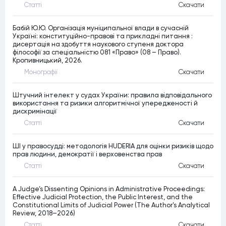
Статтi
Скачати
Бабій Ю.Ю. Організація муніципальної влади в сучасній
Україні: конституційно-правові та прикладні питання :
дисертація на здобуття наукового ступеня доктора
філософії за спеціальністю 081 «Право» (08 – Право).
Кропивницький, 2026.
Монографiї
Скачати
Штучний інтелект у судах України: правила відповідального
використання та ризики алгоритмічної упередженості й
дискримінації
Статтi
Скачати
ШІ у правосудді: методологія HUDERIA для оцінки ризиків щодо
прав людини, демократії і верховенства прав
Статтi
Скачати
A Judge’s Dissenting Opinions in Administrative Proceedings:
Effective Judicial Protection, the Public Interest, and the
Constitutional Limits of Judicial Power (The Author’s Analytical
Review, 2018–2026)
Статтi
Скачати