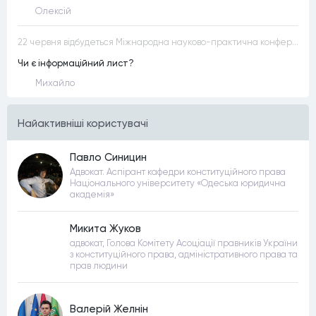
Олексій
22 червня відбудеться Міжнародна науково-практична конференція “Конституційна демократія в умовах загроз територіальній цілісності та національній безпеці”
Чи є інформаційний лист?
Михайло
Найактивнiшi користувачi
Павло Синицин
Адвокат. Аспірант кафедри конституційного права
Національного університету «Одеська юридична
академія»
Микита Жуков
адвокат, Голова Комітету Асоціації правників України
з конституційного права, адміністративного права та
прав людини
Валерій Желнін