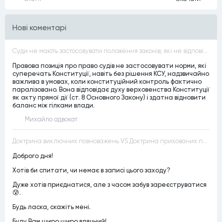
Нові коментарі
Суди не мають застосовувати положення законів, які не відповідають Конституції, незалежно від того, чи визнавалися вони Конституційним Судом України неконституційними, тобто закони, що суперечать Конституції України не можуть застосовуватися навіть у випадках, коли вони є чинними
Правова позиція про право судів не застосовувати норми, які
суперечать Конституції, навіть без рішення КСУ, надзвичайно
важлива в умовах, коли конституційний контроль фактично
паралізовано. Вона відповідає духу верховенства Конституції
як акту прямої дії (ст. 8 Основного Закону) і здатна відновити
баланс між гілками влади.
Михайло адвокат
Доктрина виключних повноважень VS Доктрина прихованих повноважень
Доброго дня!
Хотів би спитати, чи немає в записі цього заходу?
Дуже хотів приєднатися, але з часом забув зареєструватися
😰.
Будь ласка, скажіть мені.
Буду Вам щиро щиро вдячний!