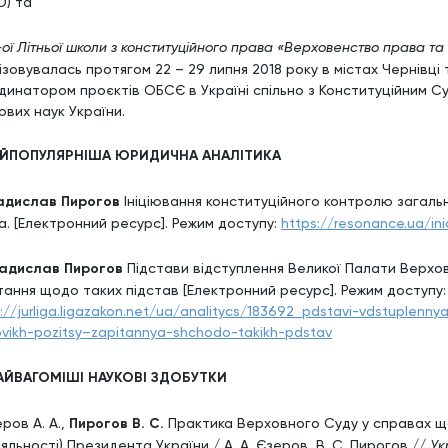
D) та
I-ої Літньої школи з конституційного права «Верховенство права та 
ізовувалась протягом 22 – 29 липня 2018 року в містах Чернівці
динатором проєктів ОБСЄ в Україні спільно з Конституційним 
ових наук України.
АЙПОПУЛЯРНІША ЮРИДИЧНА АНАЛІТИКА
адислав Пирогов
Ініціювання конституційного контролю загальн
а. [Електронний ресурс]. Режим доступу:
https://resonance.ua/ini
адислав Пирогов
Підстави відступлення Великої Палати Верхов
тання щодо таких підстав [Електронний ресурс]. Режим доступу:
://jurliga.ligazakon.net/ua/analitycs/183692_pdstavi-vdstuplenny
ovikh-pozitsy–zapitannya-shchodo-takikh-pdstav
НАЙВАГОМІШІ НАУКОВІ ЗДОБУТКИ
еров А. А.,
Пирогов В. С.
Практика Верховного Суду у справах що
яльності) Президента України / А. А. Єзеров, В. С. Пирогов //
Ук