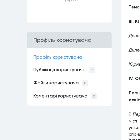
Тема
III.
Донец
Профiль користувачa
Дипл
Профiль користувачa
Юрид
Публiкацiї користувачa
2
IV. 
Файли користувачa
11
Перш
Коментарi користувачa
0
освіт
1)
Пер
міст
унів
спри