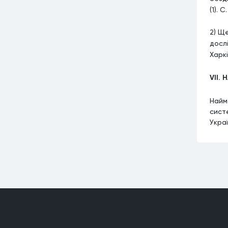
(1). С
2) Ще
дослі
Харкі
VII.
Найм
сист
Украї