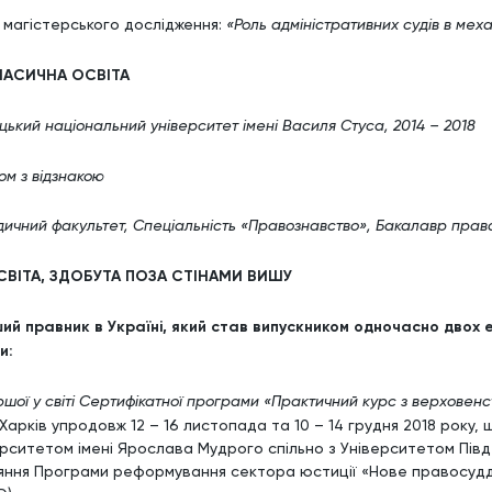
 магістерського дослідження:
«Роль адміністративних судів в меха
 КЛАСИЧНА ОСВІТА
ький національний університет імені Василя Стуса, 2014 – 2018
ом з відзнакою
ичний факультет, Спеціальність «Правознавство», Бакалавр прав
ОСВІТА, ЗДОБУТА ПОЗА СТІНАМИ ВИШУ
ий правник в Україні, який став випускником одночасно двох
и:
шої у світі Сертифікатної програми «Практичний курс з верховен
і Харків упродовж 12 – 16 листопада та 10 – 14 грудня 2018 рок
ерситетом імені Ярослава Мудрого спільно з Університетом Півд
яння Програми реформування сектора юстиції «Нове правосудд