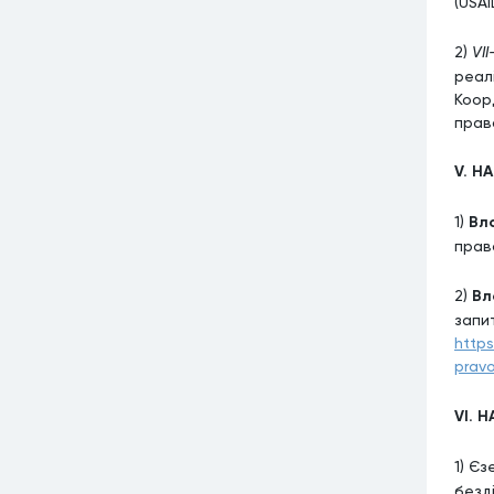
(USAI
2)
VI
реал
Коор
прав
V. Н
1)
Вл
прав
2)
Вл
запи
https
prav
VI. 
1) Єз
безді