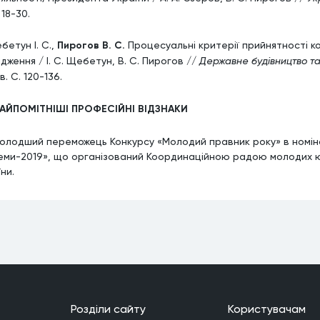
. 18-30.
бетун І. С.,
Пирогов В. С.
Процесуальні критерії прийнятності к
дження / І. С. Щебетун, В. С. Пирогов //
Державне будівництво т
в. С. 120-136.
 НАЙПОМІТНІШІ ПРОФЕСІЙНІ ВІДЗНАКИ
олодший переможець Конкурсу «Молодий правник року» в номіна
еми-2019», що організований Координаційною радою молодих юр
ни.
Роздiли сайту
Користувачам