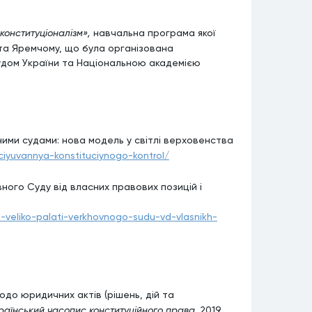
конституціоналізм»,
навчальна програма якої
 та Яремчому, що була організована
Судом України та Національною академією
ими судами: нова модель у світлі верховенства
ciyuvannya-konstituciynogo-kontrol/
ного Суду від власних правових позицій і
a-veliko-palati-verkhovnogo-sudu-vd-vlasnikh-
до юридичних актів (рішень, дій та
раїнський часопис конституційного права.
2019