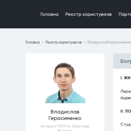
Головна
Реєстр користувачiв
Парт
Головна
Реєстр користувачiв
ВладиславГерасименк
Бiо
I. Ж
Перев
буді
II. 
Владислав
Герасименко
Студ
аспірант НЮУ ім. Ярослава
Мудрого