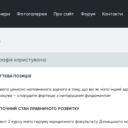
нери
Фотогалерея
Про сайт
Форум
Контакти
о
графiя користувача
ИТТЄВА ПОЗИЦІЯ
ага ціннісно наповненого зодчого в тому, що він як ніхто інший 
вництва – спорудити фортецю з непорушним фундаментом
ПОТОЧНИЙ СТАН ПРАВНИЧОГО РОЗВИТКУ
ент 2 курсу магістеріуму юридичного факультету Донецького на