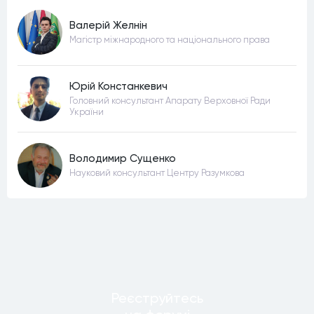
Валерій Желнін
Магістр міжнародного та національного права
Юрій Констанкевич
Головний консультант Апарату Верховної Ради
України
Володимир Сущенко
Науковий консультант Центру Разумкова
Реєструйтесь