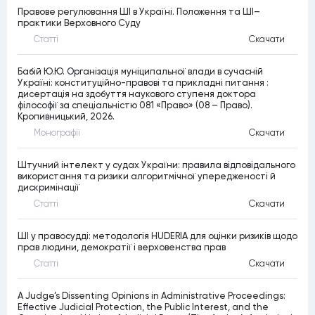
Правове регулювання ШІ в Україні. Положення та ШІ–
практики Верховного Суду
Статтi
Скачати
Бабій Ю.Ю. Організація муніципальної влади в сучасній
Україні: конституційно-правові та прикладні питання :
дисертація на здобуття наукового ступеня доктора
філософії за спеціальністю 081 «Право» (08 – Право).
Кропивницький, 2026.
Монографiї
Скачати
Штучний інтелект у судах України: правила відповідального
використання та ризики алгоритмічної упередженості й
дискримінації
Статтi
Скачати
ШІ у правосудді: методологія HUDERIA для оцінки ризиків щодо
прав людини, демократії і верховенства прав
Статтi
Скачати
A Judge’s Dissenting Opinions in Administrative Proceedings:
Effective Judicial Protection, the Public Interest, and the