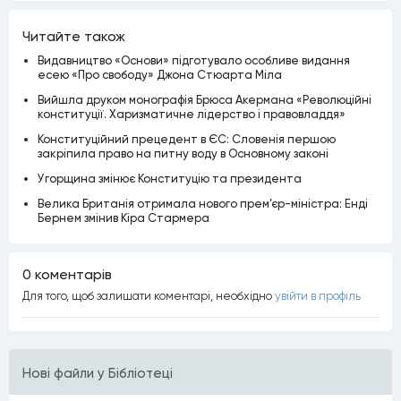
Читайте також
Видавництво «Основи» підготувало особливе видання
есею «Про свободу» Джона Стюарта Міла
Вийшла друком монографія Брюса Акермана «Революційні
конституції. Харизматичне лідерство і правовладдя»
Конституційний прецедент в ЄС: Словенія першою
закріпила право на питну воду в Основному законі
Угорщина змінює Конституцію та президента
Велика Британія отримала нового прем’єр-міністра: Енді
Бернем змінив Кіра Стармера
0 коментарiв
Для того, щоб залишати коментарi, необхiдно
увiйти в профiль
Нові файли у Бібліотеці