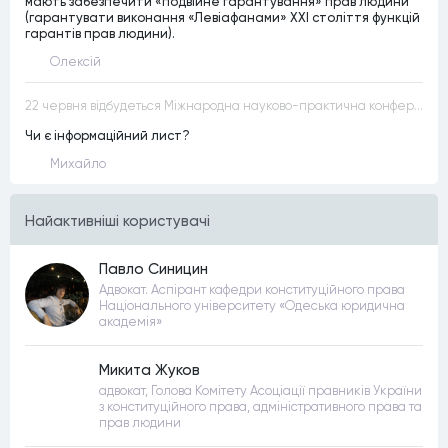
мають забезпечити «подвійне гарантування» прав людини
(гарантувати виконання «Левіафанами» ХХІ століття функцій
гарантів прав людини).
Олексій
22 червня відбудеться Міжнародна науково-практична конференція “Конституційна демократія в умовах загроз територіальній цілісності та національній безпеці”
Чи є інформаційний лист?
Михайло
Найактивнiшi користувачi
Павло Синицин
Адвокат. Аспірант кафедри конституційного права
Національного університету «Одеська юридична
академія»
Микита Жуков
адвокат, Голова Комітету Асоціації правників України
з конституційного права, адміністративного права та
прав людини