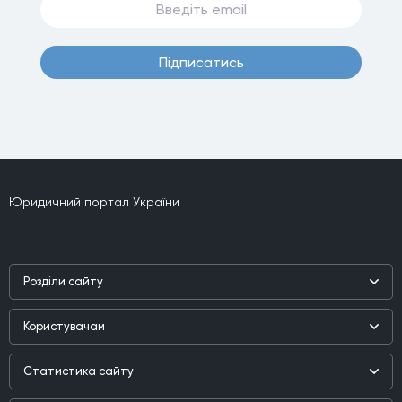
Пiдписатись
Юридичний портал України
Роздiли сайту
Наука
Користувачам
Практика
Реєстр користувачiв
Бiблiотека
Статистика сайту
Партнери
Публiкацiї та iнтерв'ю
Зареєстрованих користувачiв:
207