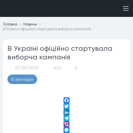
Головна
Новини
В Україні офіційно стартувала виборча кампанія
В Україні офіційно стартувала
виборча кампанія
05/09/2020
402
0
В закладки
Facebook
Twitter
LinkedIn
Telegram
Viber