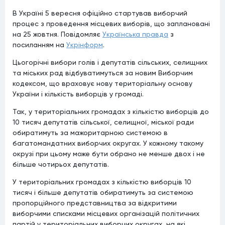
Messenger
В Україні 5 вересня офіційно стартував виборчий
процес з проведення місцевих виборів, що заплановані
на 25 жовтня. Повідомляє
Українська правда
з
посиланням на
Укрінформ
.
Цьогорічні вибори голів і депутатів сільських, селищних
та міських рад відбуватимуться за новим Виборчим
кодексом, що враховує нову територіальну основу
України і кількість виборців у громаді.
Так, у територіальних громадах з кількістю виборців до
10 тисяч депутатів сільської, селищної, міської ради
обиратимуть за мажоритарною системою в
багатомандатних виборчих округах. У кожному такому
окрузі при цьому може бути обрано не менше двох і не
більше чотирьох депутатів.
У територіальних громадах з кількістю виборців 10
тисяч і більше депутатів обиратимуть за системою
пропорційного представництва за відкритими
виборчими списками місцевих організацій політичних
партій у територіальних виборчих округах, на які