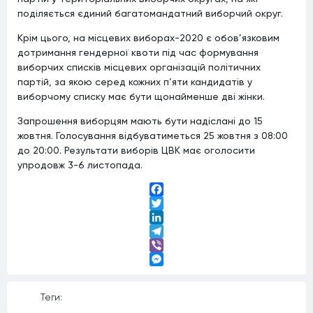
поділяється єдиний багатомандатний виборчий округ.
Крім цього, на місцевих виборах-2020 є обов’язковим
дотримання гендерної квоти під час формування
виборчих списків місцевих організацій політичних
партій, за якою серед кожних п’яти кандидатів у
виборчому списку має бути щонайменше дві жінки.
Запрошення виборцям мають бути надіслані до 15
жовтня. Голосування відбуватиметься 25 жовтня з 08:00
до 20:00. Результати виборів ЦВК має оголосити
упродовж 3-6 листопада.
Facebook
Twitter
LinkedIn
Telegram
Viber
Messenger
Теги: