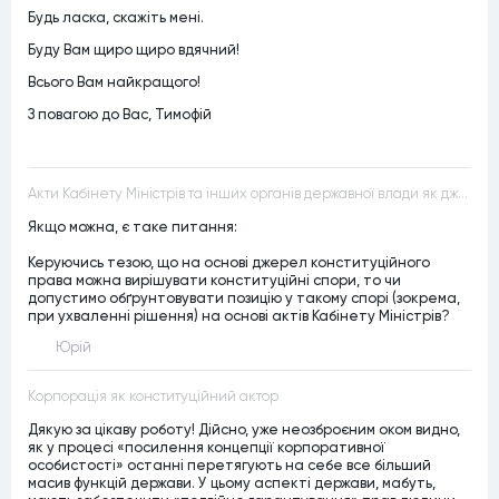
Будь ласка, скажіть мені.
Буду Вам щиро щиро вдячний!
Всього Вам найкращого!
З повагою до Вас, Тимофій
Акти Кабінету Міністрів та інших органів державної влади як джерела конституційного права
Якщо можна, є таке питання:
Керуючись тезою, що на основі джерел конституційного
права можна вирішувати конституційні спори, то чи
допустимо обґрунтовувати позицію у такому спорі (зокрема,
при ухваленні рішення) на основі актів Кабінету Міністрів?
Юрій
Корпорація як конституційний актор
Дякую за цікаву роботу! Дійсно, уже неозброєним оком видно,
як у процесі «посилення концепції корпоративної
особистості» останні перетягують на себе все більший
масив функцій держави. У цьому аспекті держави, мабуть,