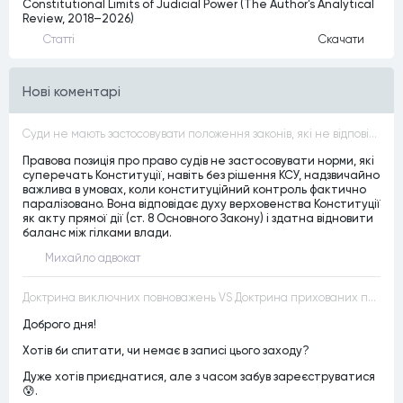
Constitutional Limits of Judicial Power (The Author’s Analytical
Review, 2018–2026)
Статтi
Скачати
Нові коментарі
Суди не мають застосовувати положення законів, які не відповідають Конституції, незалежно від того, чи визнавалися вони Конституційним Судом України неконституційними, тобто закони, що суперечать Конституції України не можуть застосовуватися навіть у випадках, коли вони є чинними
Правова позиція про право судів не застосовувати норми, які
суперечать Конституції, навіть без рішення КСУ, надзвичайно
важлива в умовах, коли конституційний контроль фактично
паралізовано. Вона відповідає духу верховенства Конституції
як акту прямої дії (ст. 8 Основного Закону) і здатна відновити
баланс між гілками влади.
Михайло адвокат
Доктрина виключних повноважень VS Доктрина прихованих повноважень
Доброго дня!
Хотів би спитати, чи немає в записі цього заходу?
Дуже хотів приєднатися, але з часом забув зареєструватися
😰.