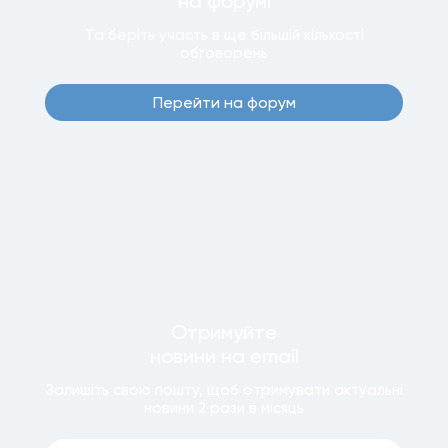
на форумi
Та беріть участь в ще бiльшiй кiлькостi
обговорень
Перейти на форум
Отримуйте
новини
на email
Залишiть свою пошту, щоб отримувати актуальнi
новини
2 рази
в мiсяць