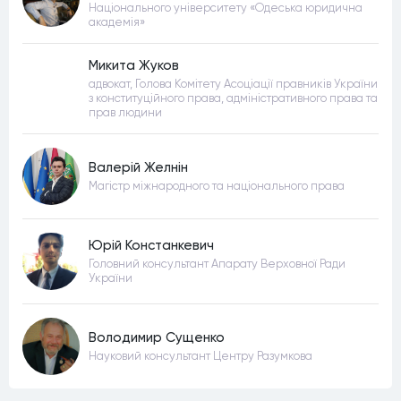
Національного університету «Одеська юридична
академія»
Микита Жуков
адвокат, Голова Комітету Асоціації правників України
з конституційного права, адміністративного права та
прав людини
Валерій Желнін
Магістр міжнародного та національного права
Юрій Констанкевич
Головний консультант Апарату Верховної Ради
України
Володимир Сущенко
Науковий консультант Центру Разумкова