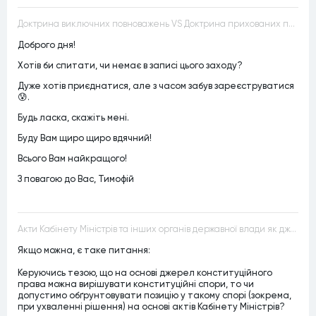
Доктрина виключних повноважень VS Доктрина прихованих повноважень
Доброго дня!
Хотів би спитати, чи немає в записі цього заходу?
Дуже хотів приєднатися, але з часом забув зареєструватися
😰.
Будь ласка, скажіть мені.
Буду Вам щиро щиро вдячний!
Всього Вам найкращого!
З повагою до Вас, Тимофій
Акти Кабінету Міністрів та інших органів державної влади як джерела конституційного права
Якщо можна, є таке питання:
Керуючись тезою, що на основі джерел конституційного
права можна вирішувати конституційні спори, то чи
допустимо обґрунтовувати позицію у такому спорі (зокрема,
при ухваленні рішення) на основі актів Кабінету Міністрів?