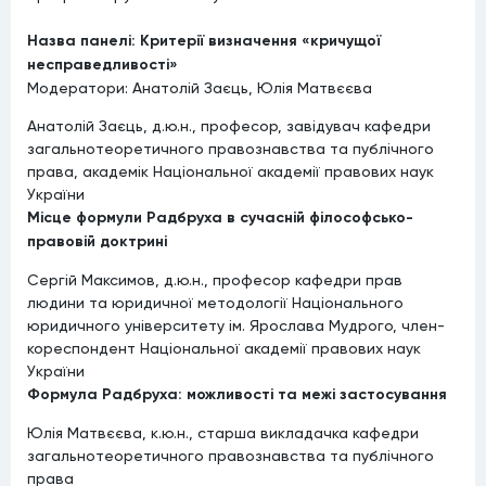
Назва панелі: Критерії визначення «кричущої
несправедливості»
Модератори: Анатолій Заєць, Юлія Матвєєва
Анатолій Заєць, д.ю.н., професор, завідувач кафедри
загальнотеоретичного правознавства та публічного
права, академік Національної академії правових наук
України
Місце формули Радбруха в сучасній філософсько-
правовій доктрині
Сергій Максимов, д.ю.н., професор кафедри прав
людини та юридичної методології Національного
юридичного університету ім. Ярослава Мудрого, член-
кореспондент Національної академії правових наук
України
Формула Радбруха: можливості та межі застосування
Юлія Матвєєва, к.ю.н., старша викладачка кафедри
загальнотеоретичного правознавства та публічного
права