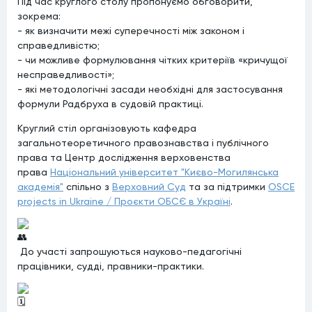
Під час круглого столу пропонуємо обговорити,
зокрема:
- як визначити межі суперечності між законом і
справедливістю;
- чи можливе формулювання чітких критеріїв «кричущої
несправедливості»;
- які методологічні засади необхідні для застосування
формули Радбруха в судовій практиці.
Круглий стіл організовують кафедра
загальнотеоретичного правознавства і публічного
права та Центр дослідження верховенства
права
Національний університет "Києво-Могилянська
академія"
спільно з
Верховний Суд
та за підтримки
OSCE
projects in Ukraine / Проєкти ОБСЄ в Україні
.
До участі запрошуються науково-педагогічні
працівники, судді, правники-практики.