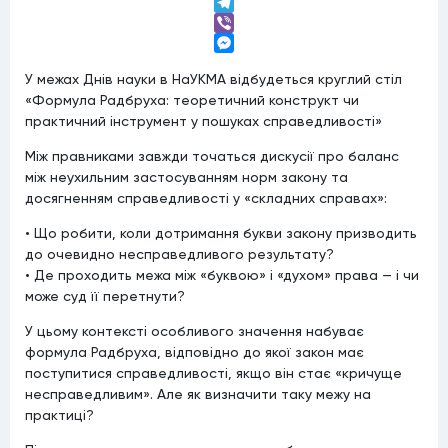
LinkedIn
Telegram
Viber
Messenger
У межах Днів науки в НаУКМА відбудеться круглий стіл
«Формула Радбруха: теоретичний конструкт чи
практичний інструмент у пошуках справедливості»
Між правниками завжди точаться дискусії про баланс
між неухильним застосуванням норм закону та
досягненням справедливості у «складних справах»:
• Що робити, коли дотримання букви закону призводить
до очевидно несправедливого результату?
• Де проходить межа між «буквою» і «духом» права — і чи
може суд її перетнути?
У цьому контексті особливого значення набуває
формула Радбруха, відповідно до якої закон має
поступитися справедливості, якщо він стає «кричуще
несправедливим». Але як визначити таку межу на
практиці?