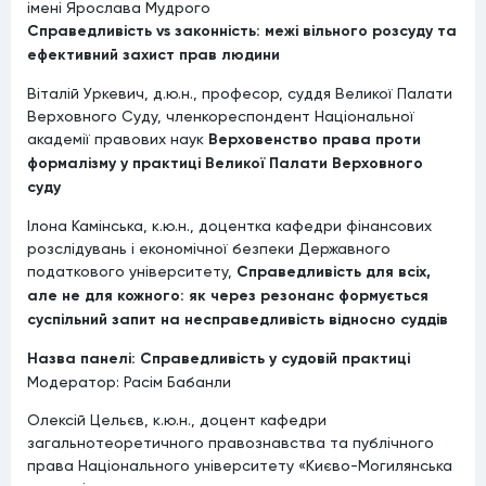
імені Ярослава Мудрого
Справедливість vs законність: межі вільного розсуду та
ефективний захист прав людини
Віталій Уркевич, д.ю.н., професор, суддя Великої Палати
Верховного Суду, членкореспондент Національної
академії правових наук
Верховенство права проти
формалізму у практиці Великої Палати Верховного
суду
Ілона Камінська, к.ю.н., доцентка кафедри фінансових
розслідувань і економічної безпеки Державного
податкового університету,
Справедливість для всіх,
але не для кожного: як через резонанс формується
суспільний запит на несправедливість відносно суддів
Назва панелі: Справедливість у судовій практиці
Модератор: Расім Бабанли
Олексій Цельєв, к.ю.н., доцент кафедри
загальнотеоретичного правознавства та публічного
права Національного університету «Києво-Могилянська