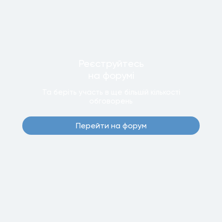
Реєструйтесь
на форумi
Та беріть участь в ще бiльшiй кiлькостi
обговорень
Перейти на форум