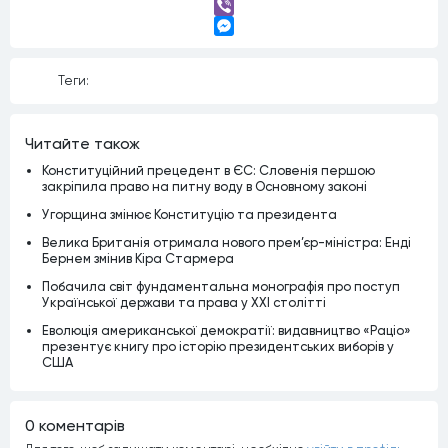
Telegram
Viber
Messenger
Теги:
Читайте також
Конституційний прецедент в ЄС: Словенія першою
закріпила право на питну воду в Основному законі
Угорщина змінює Конституцію та президента
Велика Британія отримала нового прем’єр-міністра: Енді
Бернем змінив Кіра Стармера
Побачила світ фундаментальна монографія про поступ
Української держави та права у XXI столітті
Еволюція американської демократії: видавництво «Раціо»
презентує книгу про історію президентських виборів у
США
0 коментарiв