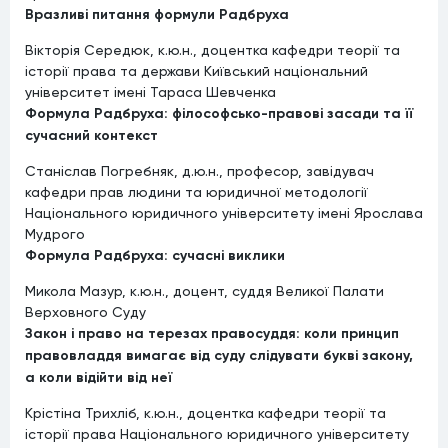
Вразливі питання формули Радбруха
Вікторія Середюк, к.ю.н., доцентка кафедри теорії та
історії права та держави Київський національний
університет імені Тараса Шевченка
Формула Радбруха: філософсько-правові засади та її
сучасний контекст
Станіслав Погребняк, д.ю.н., професор, завідувач
кафедри прав людини та юридичної методології
Національного юридичного університету імені Ярослава
Мудрого
Формула Радбруха: сучасні виклики
Микола Мазур, к.ю.н., доцент, суддя Великої Палати
Верховного Суду
Закон і право на терезах правосуддя: коли принцип
правовладдя вимагає від суду слідувати букві закону,
а коли відійти від неї
Крістіна Трихліб, к.ю.н., доцентка кафедри теорії та
історії права Національного юридичного університету