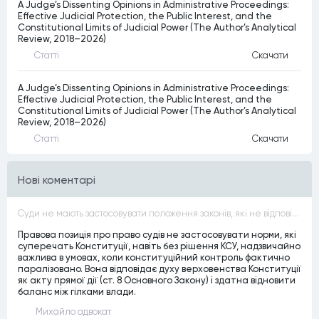
A Judge’s Dissenting Opinions in Administrative Proceedings:
Effective Judicial Protection, the Public Interest, and the
Constitutional Limits of Judicial Power (The Author’s Analytical
Review, 2018–2026)
Статтi
Скачати
A Judge’s Dissenting Opinions in Administrative Proceedings:
Effective Judicial Protection, the Public Interest, and the
Constitutional Limits of Judicial Power (The Author’s Analytical
Review, 2018–2026)
Статтi
Скачати
Нові коментарі
Суди не мають застосовувати положення законів, які не відповідають Конституції, незалежно від того, чи визнавалися вони Конституційним Судом України неконституційними, тобто закони, що суперечать Конституції України не можуть застосовуватися навіть у випадках, коли вони є чинними
Правова позиція про право судів не застосовувати норми, які
суперечать Конституції, навіть без рішення КСУ, надзвичайно
важлива в умовах, коли конституційний контроль фактично
паралізовано. Вона відповідає духу верховенства Конституції
як акту прямої дії (ст. 8 Основного Закону) і здатна відновити
баланс між гілками влади.
Михайло адвокат