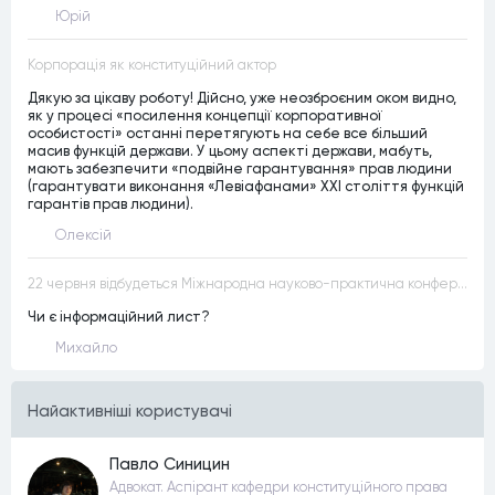
Юрій
Корпорація як конституційний актор
Дякую за цікаву роботу! Дійсно, уже неозброєним оком видно,
як у процесі «посилення концепції корпоративної
особистості» останні перетягують на себе все більший
масив функцій держави. У цьому аспекті держави, мабуть,
мають забезпечити «подвійне гарантування» прав людини
(гарантувати виконання «Левіафанами» ХХІ століття функцій
гарантів прав людини).
Олексій
22 червня відбудеться Міжнародна науково-практична конференція “Конституційна демократія в умовах загроз територіальній цілісності та національній безпеці”
Чи є інформаційний лист?
Михайло
Найактивнiшi користувачi
Павло Синицин
Адвокат. Аспірант кафедри конституційного права