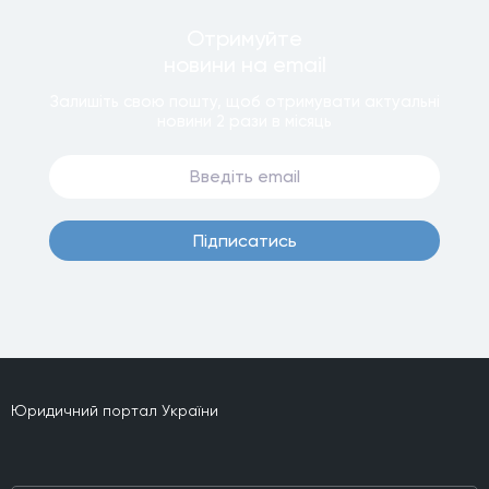
Отримуйте
новини
на email
Залишiть свою пошту, щоб отримувати актуальнi
новини
2 рази
в мiсяць
Пiдписатись
Юридичний портал України