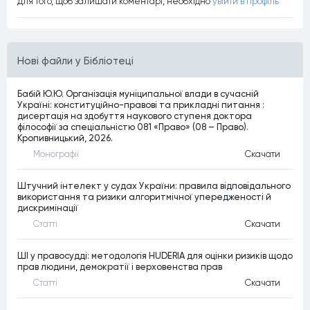
Для того, щоб залишати коментарi, необхiдно
увiйти в профiль
Нові файли у Бібліотеці
Бабій Ю.Ю. Організація муніципальної влади в сучасній
Україні: конституційно-правові та прикладні питання :
дисертація на здобуття наукового ступеня доктора
філософії за спеціальністю 081 «Право» (08 – Право).
Кропивницький, 2026.
Монографiї
Скачати
Штучний інтелект у судах України: правила відповідального
використання та ризики алгоритмічної упередженості й
дискримінації
Статтi
Скачати
ШІ у правосудді: методологія HUDERIA для оцінки ризиків щодо
прав людини, демократії і верховенства прав
Статтi
Скачати