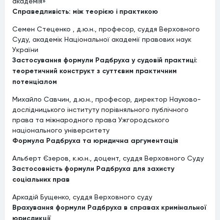
академія»
Справедливість: між теорією і практикою
Семен Стеценко , д.ю.н., професор, суддя Верховного
Суду, академік Національної академії правових наук
України
Застосування формули Радбруха у судовій практиці:
теоретичний конструкт з суттєвим практичним
потенціалом
Михайло Савчин, д.ю.н., професор, директор Науково-
дослідницького інституту порівняльного публічного
права та міжнародного права Ужгородського
національного університету
Формула Радбруха та юридична аргументація
Альберт Єзеров, к.ю.н., доцент, суддя Верховного Суду
Застосовність формули Радбруха для захисту
соціальних прав
Аркадій Бущенко, суддя Верховного суду
Врахування формули Радбруха в справах кримінальної
юрисдикції