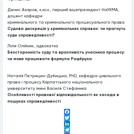
Денис Азаров, к.ю.н., перший віцепрезидент НаУКМА,
доцент кафедри
кримінального та кримінального процесуального права
Судова дискреція у кримінальних справах: чи прагнуть
суди справедливості?
Лілія Олійник, адвокатка
Безсторонність суду та вразливість учасника процесу:
чи може працювати формула Радбруха
Наталія Петрицин-Дубицька, PhD, кафедра цивільного
права і процесу Карпатського національного
університету імені Василя Стефаника
Особливості правової відповідальності як засада в
пошуках справедливості
Facebook
Twitter
LinkedIn