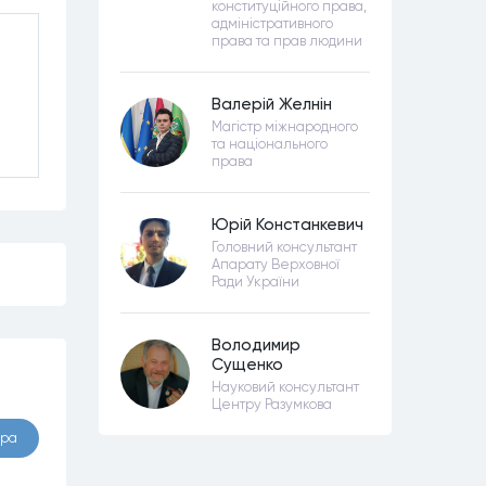
конституційного права,
адміністративного
права та прав людини
Валерій Желнін
Магістр міжнародного
та національного
права
Юрій Констанкевич
Головний консультант
Апарату Верховної
Ради України
Володимир
Сущенко
Науковий консультант
Центру Разумкова
ора