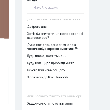
влади.
Михайло адвокат
Доктрина виключних повноважень VS Доктрина прихованих повноважень
Доброго дня!
Хотів би спитати, чи немає в записі
цього заходу?
Дуже хотів приєднатися, але з
часом забув зареєструватися😰.
Будь ласка, скажіть мені.
Буду Вам щиро щиро вдячний!
Всього Вам найкращого!
З повагою до Вас, Тимофій
Акти Кабінету Міністрів та інших органів державної влади як джерела конституційного права
Якщо можна, є таке питання: