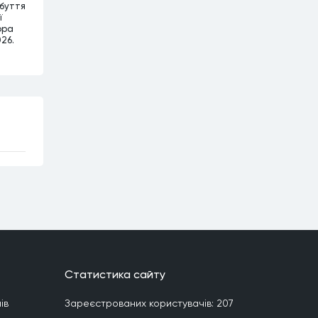
абуття
ї
ора
026.
Статистика сайту
iв
Зареєстрованих користувачiв:
207