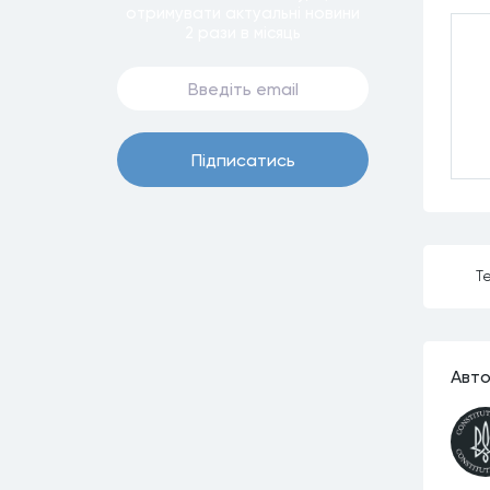
отримувати актуальнi новини
2 рази
в мiсяць
Пiдписатись
Те
Авто