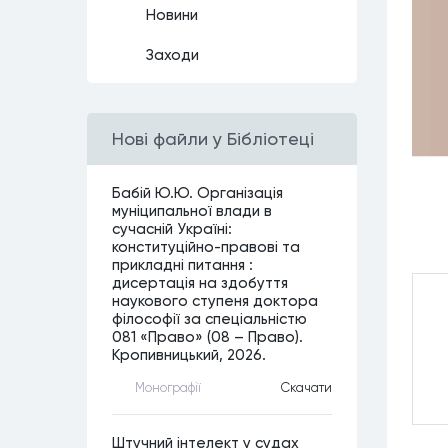
Новини
Заходи
Нові файли у Бібліотеці
Бабій Ю.Ю. Організація
муніципальної влади в
сучасній Україні:
конституційно-правові та
прикладні питання :
дисертація на здобуття
наукового ступеня доктора
філософії за спеціальністю
081 «Право» (08 – Право).
Кропивницький, 2026.
Монографiї
Скачати
Штучний інтелект у судах