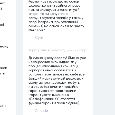
Керуючись тезою, що на основі
них
джерел конституційного права
і.
можна вирішувати конституційні
спори, то чи допустимо
обґрунтовувати позицію у такому
спорі (зокрема, при ухваленні
нні
рішення) на основі актів Кабінету
Міністрів?
Юрій
ьному
Корпорація як конституційний актор
Дякую за цікаву роботу! Дійсно, уже
неозброєним оком видно, як у
процесі «посилення концепції
енси
корпоративної особистості»
ить
останні перетягують на себе все
більший масив функцій держави. У
цьому аспекті держави, мабуть,
мають забезпечити «подвійне
гарантування» прав людини
(гарантувати виконання
«Левіафанами» ХХІ століття
функцій гарантів прав людини).
ті і
Олексій