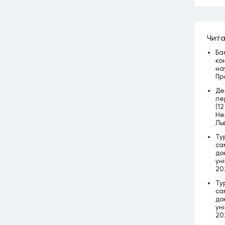
Чита
Ба
ко
на
Пр
Де
пе
(12
Нез
Льв
Ту
са
до
уні
202
Ту
са
до
уні
202