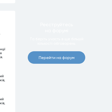
Реєструйтесь
на форумi
–
Та беріть участь в ще бiльшiй
кiлькостi обговорень
нції
чя
я.
Перейти на форум
ний
ків,
ний
ків,