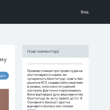
Вхiд
Нові коментарі
ому
Суди не мають застосовувати положення законів, які не відповідають Конституції, незалежно від того, чи визнавалися вони Конституційним Судом України неконституційними, тобто закони, що суперечать Конституції України не можуть застосовуватися навіть у випадках, коли вони є чинними
Правова позиція про право судів не
застосовувати норми, які
адки
суперечать Конституції, навіть без
рішення КСУ, надзвичайно важлива
в умовах, коли конституційний
контроль фактично паралізовано.
Вона відповідає духу верховенства
Конституції як акту прямої дії (ст. 8
Основного Закону) і здатна
відновити баланс між гілками