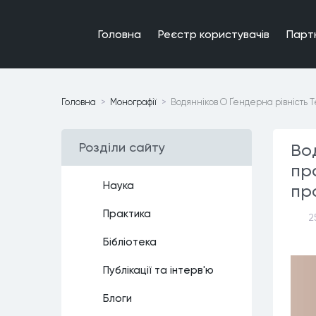
Головна
Реєстр користувачiв
Парт
Головна
Монографiї
Водянніков О Ґендерна рівність Т
Роздiли сайту
Вод
пр
Наука
пр
Практика
2
Бiблiотека
Публiкацiї та iнтерв'ю
Блоги