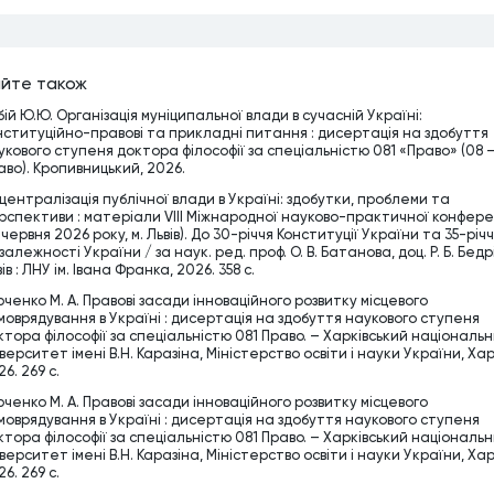
йте також
бій Ю.Ю. Організація муніципальної влади в сучасній Україні:
нституційно-правові та прикладні питання : дисертація на здобуття
укового ступеня доктора філософії за спеціальністю 081 «Право» (08 
аво). Кропивницький, 2026.
централізація публічної влади в Україні: здобутки, проблеми та
рспективи : матеріали VІІІ Міжнародної науково-практичної конфере
 червня 2026 року, м. Львів). До 30-річчя Конституції України та 35-річ
алежності України / за наук. ред. проф. О. В. Батанова, доц. Р. Б. Бедрі
ів : ЛНУ ім. Івана Франка, 2026. 358 с.
рченко М. А. Правові засади інноваційного розвитку місцевого
моврядування в Україні : дисертація на здобуття наукового ступеня
ктора філософії за спеціальністю 081 Право. – Харківський національ
верситет імені В.Н. Каразіна, Міністерство освіти і науки України, Хар
6. 269 c.
рченко М. А. Правові засади інноваційного розвитку місцевого
моврядування в Україні : дисертація на здобуття наукового ступеня
ктора філософії за спеціальністю 081 Право. – Харківський національ
верситет імені В.Н. Каразіна, Міністерство освіти і науки України, Хар
6. 269 c.