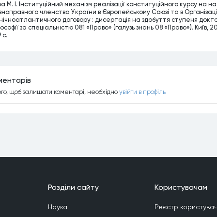
ра М. І. Інституційний механізм реалізації конституційного курсу на н
вноправного членства України в Європейському Союзі та в Організаці
внічноатлантичного договору : дисертація на здобуття ступеня докт
ософії за спеціальністю 081 «Право» (галузь знань 08 «Право»). Київ, 2
 с.
ментарiв
ого, щоб залишати коментарi, необхiдно
увiйти в профiль
Роздiли сайту
Користувачам
Наука
Реєстр користувач