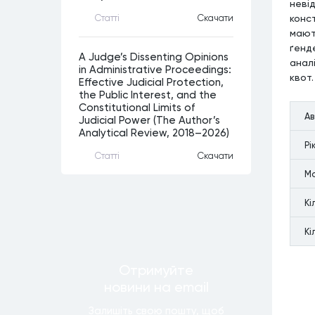
неві
конс
Статтi
Скачати
мают
ґенде
A Judge’s Dissenting Opinions
анал
in Administrative Proceedings:
квот.
Effective Judicial Protection,
the Public Interest, and the
Constitutional Limits of
А
Judicial Power (The Author’s
Analytical Review, 2018–2026)
Рi
Статтi
Скачати
М
Кi
Кi
Отримуйте
новини
на email
Залишiть свою пошту, щоб