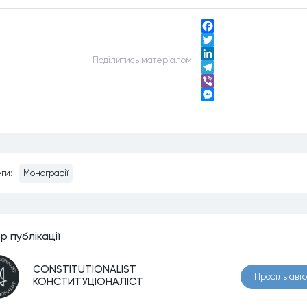
Facebook
Twitter
Подiлитись матерiалом:
LinkedIn
Telegram
Viber
Messenger
ги:
Монографії
р публiкацiї
CONSTITUTIONALIST
Профiль авт
КОНСТИТУЦІОНАЛІСТ