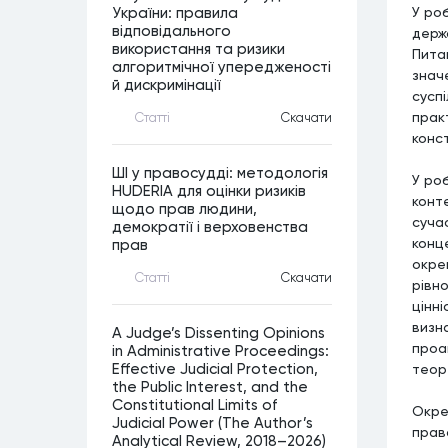
У роб
України: правила
відповідального
держ
використання та ризики
Пита
алгоритмічної упередженості
знач
й дискримінації
сусп
прак
Статтi
Скачати
конст
ШІ у правосудді: методологія
У роб
HUDERIA для оцінки ризиків
конте
щодо прав людини,
суча
демократії і верховенства
конце
прав
окре
Статтi
Скачати
рівно
цінні
визн
A Judge’s Dissenting Opinions
проан
in Administrative Proceedings:
теоре
Effective Judicial Protection,
the Public Interest, and the
Constitutional Limits of
Окре
Judicial Power (The Author’s
прав
Analytical Review, 2018–2026)