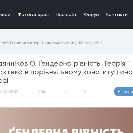
нери
Фотогалерея
Про сайт
Форум
Контакти
еорія і практика в порівняльному конституційному праві
янніков О. Ґендерна рівність. Теорія і
актика в порівняльному конституційн
аві
5/01/2022
1045
15
0
В закл