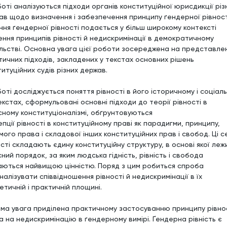
оті аналізуються підходи органів конституційної юрисдикції різ
ав щодо визначення і забезпечення принципу ґендерної рівност
ння ґендерної рівності подається у більш широкому контексті
ення принципів рівності й недискримінації в демократичному
ільстві. Основна увага цієї роботи зосереджена на представле
тичних підходів, закладених у текстах основних рішень
итуційних судів різних держав.
оті досліджується поняття рівності в його історичному і соціал
кстах, сформульовані основні підходи до теорії рівності в
сному конституціоналізмі, обґрунтовуються
пції рівності в конституційному праві як парадигми, принципу,
мого права і складової інших конституційних прав і свобод. Ці с
сті складають єдину конституційну структуру, в основі якої леж
сний порядок, за яким людська гідність, рівність і свобода
аються найвищою цінністю. Поряд з цим робиться спроба
алізувати співвідношення рівності й недискримінації в їх
тичній і практичній площині.
ма увага приділена практичному застосуванню принципу рівнос
а на недискримінацію в ґендерному вимірі. Ґендерна рівність є