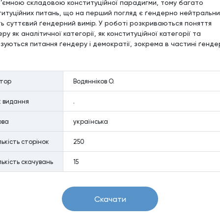
д’ємною складовою конституційної парадигми, тому багато
титуційних питань, що на перший погляд є ґендерно нейтральн
ь суттєвий ґендерний вимір. У роботі розкриваються поняття
ру як аналітичної категорії, як конституційної категорії та
ізуються питання ґендеру і демократії, зокрема в частині ґенде
втор
Водянніков О.
к видання
.
ова
українська
лькiсть сторiнок
250
лькiсть скачувань
15
Скачати