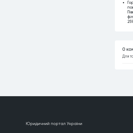
Го
по
Пі
філ
259
0 ко
Для т
Юридичний портал України