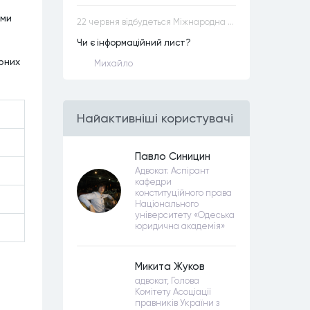
ими
22 червня відбудеться Міжнародна науково-практична конференція “Конституційна демократія в умовах загроз територіальній цілісності та національній безпеці”
Чи є інформаційний лист?
рних
Михайло
Найактивнiшi користувачi
Павло Синицин
Адвокат. Аспірант
кафедри
конституційного права
Національного
університету «Одеська
юридична академія»
Микита Жуков
адвокат, Голова
Комітету Асоціації
правників України з