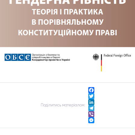
Facebook
Twitter
Подiлитись матерiалом:
LinkedIn
Telegram
Viber
Messenger