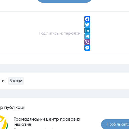
Facebook
Twitter
Подiлитись матерiалом:
LinkedIn
Telegram
Viber
Messenger
ги:
Заходи
р публiкацiї
Громадянський центр правових
ініціатив
Профiль авт