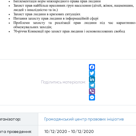
Facebook
Twitter
Подiлитись матерiалом:
LinkedIn
Telegram
Viber
Messenger
ганiзатор:
Громадянський центр правових ініціатив
та проведення:
10/12/2020 - 10/12/2020