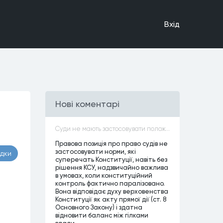
Вхiд
Нові коментарі
т
Суди не мають застосовувати положення законів, які не відповідають Конституції, незалежно від того, чи визнавалися вони Конституційним Судом України неконституційними, тобто закони, що суперечать Конституції України не можуть застосовуватися навіть у випадках, коли вони є чинними
Правова позиція про право судів не
застосовувати норми, які
адки
суперечать Конституції, навіть без
рішення КСУ, надзвичайно важлива
в умовах, коли конституційний
контроль фактично паралізовано.
Вона відповідає духу верховенства
Конституції як акту прямої дії (ст. 8
Основного Закону) і здатна
відновити баланс між гілками