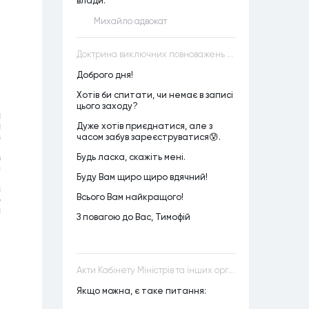
влади.
Михайло адвокат
Доктрина виключних повноважень VS Доктрина прихованих повноважень
Доброго дня!
Хотів би спитати, чи немає в записі
цього заходу?
Дуже хотів приєднатися, але з
часом забув зареєструватися😰.
Будь ласка, скажіть мені.
Буду Вам щиро щиро вдячний!
Всього Вам найкращого!
З повагою до Вас, Тимофій
Акти Кабінету Міністрів та інших органів державної влади як джерела конституційного права
Якщо можна, є таке питання: