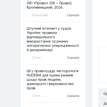
081 «Право» (08 – Право).
Кропивницький, 2026.
Монографiї
Скачати
Штучний інтелект у судах
України: правила
відповідального
використання та ризики
алгоритмічної упередженості
й дискримінації
Статтi
Скачати
ШІ у правосудді: методологія
HUDERIA для оцінки ризиків
щодо прав людини,
демократії і верховенства
прав
Ор
Статтi
Скачати
Да