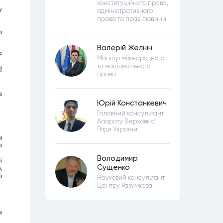
конституційного права,
адміністративного
права та прав людини
Валерій Желнін
Магістр міжнародного
та національного
права
Юрій Констанкевич
Головний консультант
Апарату Верховної
Ради України
Володимир
Сущенко
Науковий консультант
Центру Разумкова