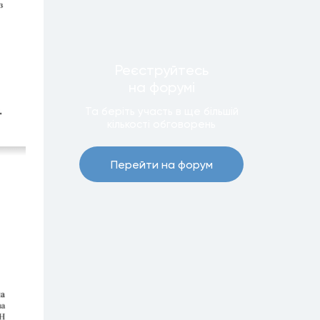
Реєструйтесь
на форумi
Та беріть участь в ще бiльшiй
кiлькостi обговорень
Перейти на форум