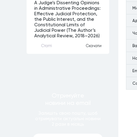
A Judge’s Dissenting Opinions
Мi
in Administrative Proceedings:
Effective Judicial Protection,
the Public Interest, and the
Ад
Constitutional Limits of
Judicial Power (The Author’s
Ча
Analytical Review, 2018–2026)
Ва
Статтi
Скачати
Н
Em
С
Отримуйте
новини
на email
Залишiть свою пошту, щоб
отримувати актуальнi новини
2 рази
в мiсяць