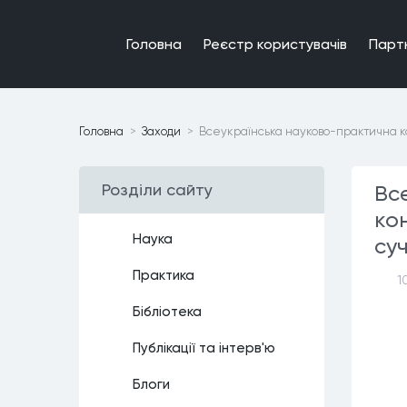
Головна
Реєстр користувачiв
Парт
Головна
Заходи
Всеукраїнська науково-практична к
Роздiли сайту
Вс
ко
Наука
су
Практика
1
Бiблiотека
Публiкацiї та iнтерв'ю
Блоги