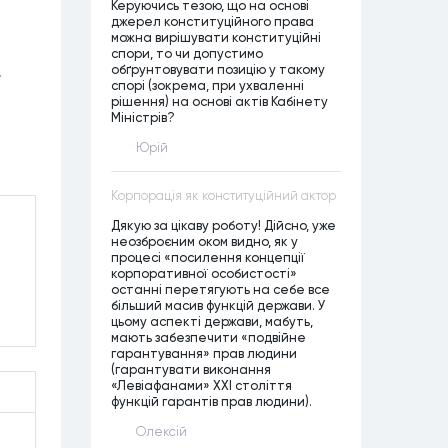
Керуючись тезою, що на основі
джерел конституційного права
можна вирішувати конституційні
спори, то чи допустимо
обґрунтовувати позицію у такому
спорі (зокрема, при ухваленні
рішення) на основі актів Кабінету
Міністрів?
Юрій
Корпорація як конституційний актор
Дякую за цікаву роботу! Дійсно, уже
неозброєним оком видно, як у
процесі «посилення концепції
корпоративної особистості»
останні перетягують на себе все
більший масив функцій держави. У
цьому аспекті держави, мабуть,
мають забезпечити «подвійне
гарантування» прав людини
(гарантувати виконання
«Левіафанами» ХХІ століття
функцій гарантів прав людини).
Олексій