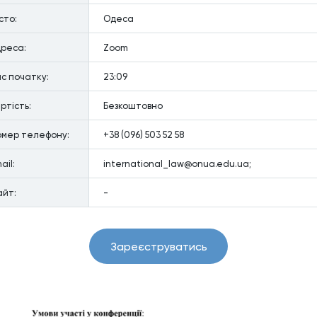
сто:
Одеса
реса:
Zoom
с початку:
23:09
ртiсть:
Безкоштовно
омер телефону:
+38 (096) 503 52 58
ail:
international_law@onua.edu.ua;
айт:
-
Зареєструватись