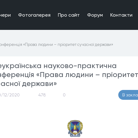
нери
Фотогалерея
Про сайт
Форум
Контакти
онференція «Права людини – пріоритет сучасної держави»
еукраїнська науково-практична
нференція «Права людини – пріорите
часної держави»
0/12/2020
478
0
В закл