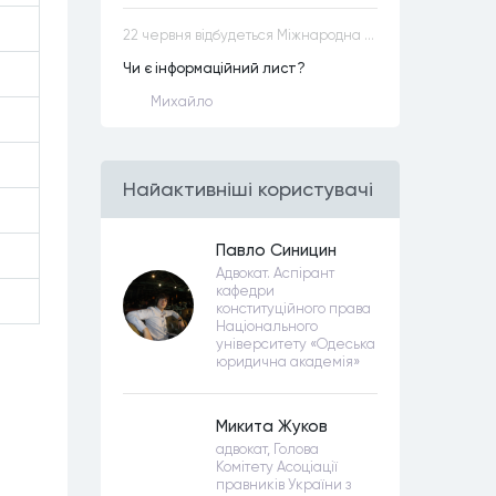
22 червня відбудеться Міжнародна науково-практична конференція “Конституційна демократія в умовах загроз територіальній цілісності та національній безпеці”
Чи є інформаційний лист?
Михайло
Найактивнiшi користувачi
Павло Синицин
Адвокат. Аспірант
кафедри
конституційного права
Національного
університету «Одеська
юридична академія»
Микита Жуков
адвокат, Голова
Комітету Асоціації
правників України з