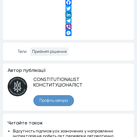
Facebook
Twitter
LinkedIn
Telegram
Viber
Messenger
Теги:
Прийняті рішення
Автор публiкацiї
CONSTITUTIONALIST
КОНСТИТУЦІОНАЛІСТ
Профiль автора
Читайте також
Відсутність підписів усіх зазначених у направленні
інспекторів не робить акт перевірки автоматично