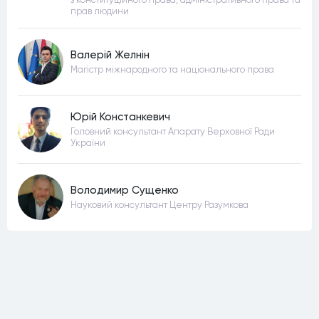
прав людини
Валерій Желнін
Магістр міжнародного та національного права
Юрій Констанкевич
Головний консультант Апарату Верховної Ради
України
Володимир Сущенко
Науковий консультант Центру Разумкова