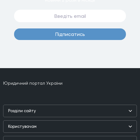
новини
2 рази
в мiсяць
Пiдписатись
Юридичний портал України
Роздiли сайту
Наука
Користувачам
Практика
Реєстр користувачiв
Бiблiотека