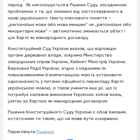
період. Як наголошується в Рішенні Суду, засадничою
проблемою є те, що залежно від застосовуваного в
назві українського тексту ключового поняття –
„регіональні мови або мови меншин“ чи „регіональні або
міноритарні мови“ – автоматично змінюються об’єкт і
цілі Хартії як міжнародного договору.
Конституційний Суд України вказав, що відповідні
органи державної влади, зокрема Міністерство
закордонних справ України, Кабінет Міністрів України,
Верховна Рада України, згідно з наданими їм
повноваженнями й компетенцією мають установити
однозначність у питанні офіційного перекладу Хартії
українською мовою, а також учинити інші дії, що їх
потребує належне виконання Україною зобов’язань,
узятих за Хартією як міжнародним договором.
Рішення Конституційного Суду України є обов’язковим,
остаточним та таким, що не може бути оскаржено.
Переглянути
Рішення.