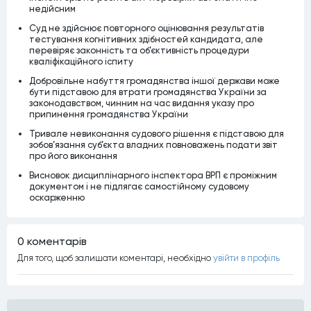
недійсним
Суд не здійснює повторного оцінювання результатів
тестування когнітивних здібностей кандидата, але
перевіряє законність та об’єктивність процедури
кваліфікаційного іспиту
Добровільне набуття громадянства іншої держави може
бути підставою для втрати громадянства України за
законодавством, чинним на час видання указу про
припинення громадянства України
Тривале невиконання судового рішення є підставою для
зобов’язання суб’єкта владних повноважень подати звіт
про його виконання
Висновок дисциплінарного інспектора ВРП є проміжним
документом і не підлягає самостійному судовому
оскарженню
0 коментарiв
Для того, щоб залишати коментарi, необхiдно
увiйти в профiль