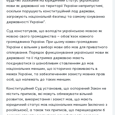
будь-які зазіхання на юридичний статус української
мови як державної на території України неприпустимі,
оскільки порушують конституційний лад держави,
загрожують національній безпеці та самому існуванню
державності України“.
Суд констатував, що володіти українською мовою як
мовою свого громадянства – обов’язок кожного
громадянина України. При цьому кожен громадянин
України є вільним у виборі мови або мов для приватного
спілкування. Порядок функціонування української мови як
державної та її підтримка державою мають
поєднуватися із шанобливим ставленням до мов
національних меншин, що історично проживають в
межах України, та забезпеченням захисту мовних прав
осіб, що належать до таких меншин.
Конституційний Суд установив, що оспорений Закон не
містить приписів, які можуть обмежувати вільний
розвиток, використання і захист мов, що мають
юридичний статус мов національних меншин (включно з
російською), а також тих приписів, що перешкоджали б