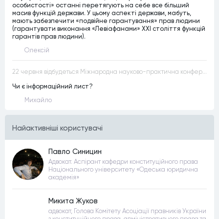
особистості» останні перетягують на себе все більший
масив функцій держави. У цьому аспекті держави, мабуть,
мають забезпечити «подвійне гарантування» прав людини
(гарантувати виконання «Левіафанами» ХХІ століття функцій
гарантів прав людини).
Олексій
22 червня відбудеться Міжнародна науково-практична конференція “Конституційна демократія в умовах загроз територіальній цілісності та національній безпеці”
Чи є інформаційний лист?
Михайло
Найактивнiшi користувачi
Павло Синицин
Адвокат. Аспірант кафедри конституційного права
Національного університету «Одеська юридична
академія»
Микита Жуков
адвокат, Голова Комітету Асоціації правників України
з конституційного права, адміністративного права та