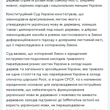
державі сприяти розвиткові самобутності, зокрема
мовної, корінних народів і національних меншин України.
Конституційний Суд України констатував, що
законодавче врегулювання, метою якого є
утверджувати українську мову як державну, захищає
також і демократичний лад нашої держави, а дібрані
законодавцем засоби в рамках застосованого в Законі
диференційованого підходу є домірними легітимній меті,
що її переслідувано в оспореному Законі.
Суд вважає, що оспорений Закон є юридичним
інструментом подолання наслідків тривалого
перебування різних частин України в складі інших
держав та загального зросійщення України, яке тривало
не одне століття під час перебування України в складі
спочатку царської Росії, а згодом СРСР, та є належною
юридичною основою для запровадження інституційних
механізмів, що забезпечують функціонування
української мови як державної з можливістю вживати
державою заходів підтримчої дії (affirmative action) на
користь української мови, не перешкоджаючи