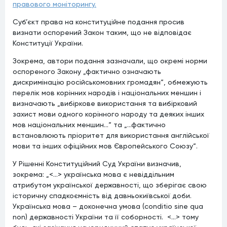
правового моніторингу.
Суб’єкт права на конституційне подання просив
визнати оспорений Закон таким, що не відповідає
Конституції України.
Зокрема, автори подання зазначали, що окремі норми
оспореного Закону „фактично означають
дискримінацію російськомовних громадян“, обмежують
перелік мов корінних народів і національних меншин і
визначають „вибіркове використання та вибірковий
захист мови одного корінного народу та деяких інших
мов національних меншин…“ та „…фактично
встановлюють пріоритет для використання англійської
мови та інших офіційних мов Європейського Союзу“.
У Рішенні Конституційний Суд України визначив,
зокрема: „<…> українська мова є невіддільним
атрибутом української державності, що зберігає свою
історичну спадкоємність від давньокиївської доби.
Українська мова – доконечна умова (conditio sine qua
non) державності України та її соборності. <…> тому