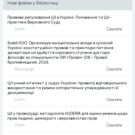
Нові файли у Бібліотеці
Правове регулювання ШІ в Україні. Положення та ШІ–
практики Верховного Суду
Статтi
Скачати
Бабій Ю.Ю. Організація муніципальної влади в сучасній
Україні: конституційно-правові та прикладні питання :
дисертація на здобуття наукового ступеня доктора
філософії за спеціальністю 081 «Право» (08 – Право).
Кропивницький, 2026.
Монографiї
Скачати
Штучний інтелект у судах України: правила відповідального
використання та ризики алгоритмічної упередженості й
дискримінації
Статтi
Скачати
ШІ у правосудді: методологія HUDERIA для оцінки ризиків щодо
прав людини, демократії і верховенства прав
Статтi
Скачати