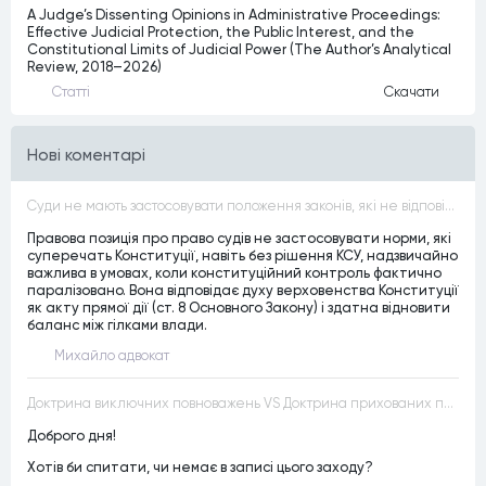
A Judge’s Dissenting Opinions in Administrative Proceedings:
Effective Judicial Protection, the Public Interest, and the
Constitutional Limits of Judicial Power (The Author’s Analytical
Review, 2018–2026)
Статтi
Скачати
Нові коментарі
Суди не мають застосовувати положення законів, які не відповідають Конституції, незалежно від того, чи визнавалися вони Конституційним Судом України неконституційними, тобто закони, що суперечать Конституції України не можуть застосовуватися навіть у випадках, коли вони є чинними
Правова позиція про право судів не застосовувати норми, які
суперечать Конституції, навіть без рішення КСУ, надзвичайно
важлива в умовах, коли конституційний контроль фактично
паралізовано. Вона відповідає духу верховенства Конституції
як акту прямої дії (ст. 8 Основного Закону) і здатна відновити
баланс між гілками влади.
Михайло адвокат
Доктрина виключних повноважень VS Доктрина прихованих повноважень
Доброго дня!
Хотів би спитати, чи немає в записі цього заходу?