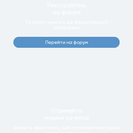
Реєструйтесь
на форумi
Та беріть участь в ще бiльшiй кiлькостi
обговорень
Перейти на форум
Отримуйте
новини
на email
Залишiть свою пошту, щоб отримувати актуальнi