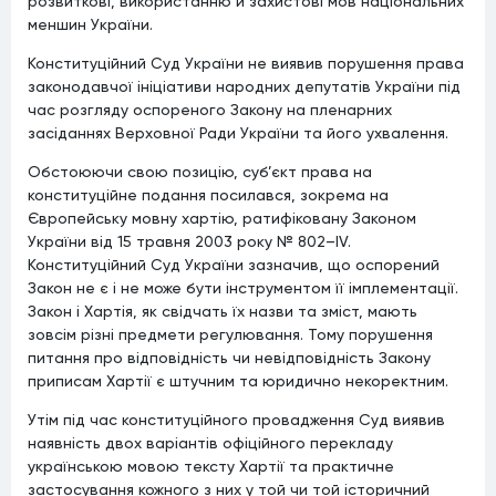
розвиткові, використанню й захистові мов національних
меншин України.
Конституційний Суд України не виявив порушення права
законодавчої ініціативи народних депутатів України під
час розгляду оспореного Закону на пленарних
засіданнях Верховної Ради України та його ухвалення.
Обстоюючи свою позицію, суб’єкт права на
конституційне подання посилався, зокрема на
Європейську мовну хартію, ратифіковану Законом
України від 15 травня 2003 року № 802–IV.
Конституційний Суд України зазначив, що оспорений
Закон не є і не може бути інструментом її імплементації.
Закон і Хартія, як свідчать їх назви та зміст, мають
зовсім різні предмети регулювання. Тому порушення
питання про відповідність чи невідповідність Закону
приписам Хартії є штучним та юридично некоректним.
Утім під час конституційного провадження Суд виявив
наявність двох варіантів офіційного перекладу
українською мовою тексту Хартії та практичне
застосування кожного з них у той чи той історичний