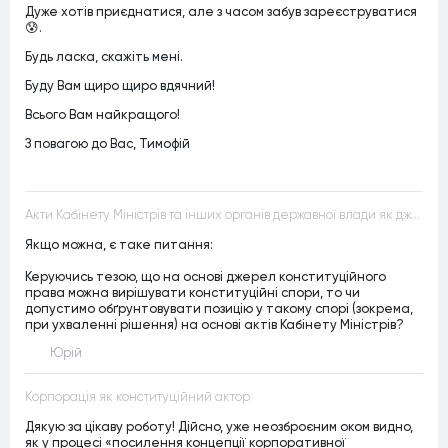
Дуже хотів приєднатися, але з часом забув зареєструватися
😰.
Будь ласка, скажіть мені.
Буду Вам щиро щиро вдячний!
Всього Вам найкращого!
З повагою до Вас, Тимофій
Акти Кабінету Міністрів та інших органів державної влади як джерела конституційного права
Якщо можна, є таке питання:
Керуючись тезою, що на основі джерел конституційного
права можна вирішувати конституційні спори, то чи
допустимо обґрунтовувати позицію у такому спорі (зокрема,
при ухваленні рішення) на основі актів Кабінету Міністрів?
Юрій
Корпорація як конституційний актор
Дякую за цікаву роботу! Дійсно, уже неозброєним оком видно,
як у процесі «посилення концепції корпоративної