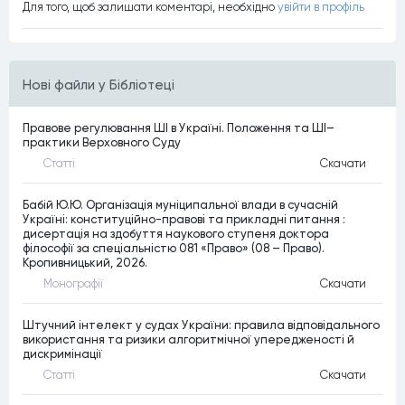
Для того, щоб залишати коментарi, необхiдно
увiйти в профiль
Нові файли у Бібліотеці
Правове регулювання ШІ в Україні. Положення та ШІ–
практики Верховного Суду
Статтi
Скачати
Бабій Ю.Ю. Організація муніципальної влади в сучасній
Україні: конституційно-правові та прикладні питання :
дисертація на здобуття наукового ступеня доктора
філософії за спеціальністю 081 «Право» (08 – Право).
Кропивницький, 2026.
Монографiї
Скачати
Штучний інтелект у судах України: правила відповідального
використання та ризики алгоритмічної упередженості й
дискримінації
Статтi
Скачати