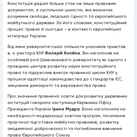
Конституція дедалі більше стає не лише правовим
документом, а суспільною цінністю, яка визначає
розуміння свободи, людської гідності та європейського
майбутнього держави. За його словами, конституційний
процес триває й сьогодні
–
в контексті європейської
інтеграції України.
Від імені університетської спільноти учасників привітав
в. о. ректора КНУ
Валерій Копійка.
Він наголосив на
особливій ролі Шевченкового університету як одного з
провідних центрів розвитку науки конституційного
права та підкреслив внесок правничої школи КНУ у
процеси адаптації законодавства до стандартів ЄС,
зміцнення демократії та верховенства права.
Про значення правничої освіти для розвитку державних
інституцій говорила заступниця Керівника Офісу
Президента України
Ірина Мудра
. Вона наголосила на
необхідності модернізації освітніх програм, посилення
практичої підготовки майбутніх правників, розвитку
академічної доброчесності та поглиблення вивчення
права Європейського Союзу.