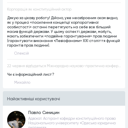
Корпорація як конституційний актор
Дякую за цікаву роботу! Дійсно, уже неозброєним оком видно,
як у процесі «посилення концепції корпоративної
особистості» останні перетягують на себе все більший
масив функцій держави. У цьому аспекті держави, мабуть,
мають забезпечити «подвійне гарантування» прав людини
(гарантувати виконання «Левіафанами» ХХІ століття функцій
гарантів прав людини).
Олексій
22 червня відбудеться Міжнародна науково-практична конференція “Конституційна демократія в умовах загроз територіальній цілісності та національній безпеці”
Чи є інформаційний лист?
Михайло
Найактивнiшi користувачi
Павло Синицин
Адвокат. Аспірант кафедри конституційного права
Національного університету «Одеська юридична
академія»