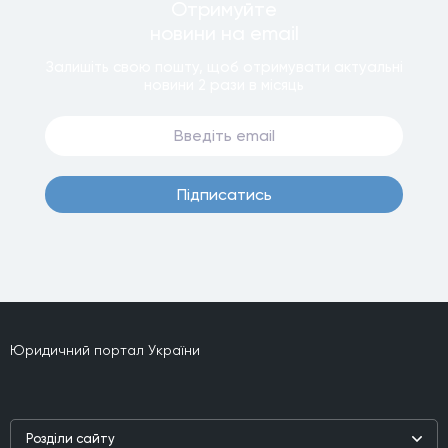
Отримуйте
новини
на email
Залишiть свою пошту, щоб отримувати актуальнi
новини
2 рази
в мiсяць
Пiдписатись
Юридичний портал України
Роздiли сайту