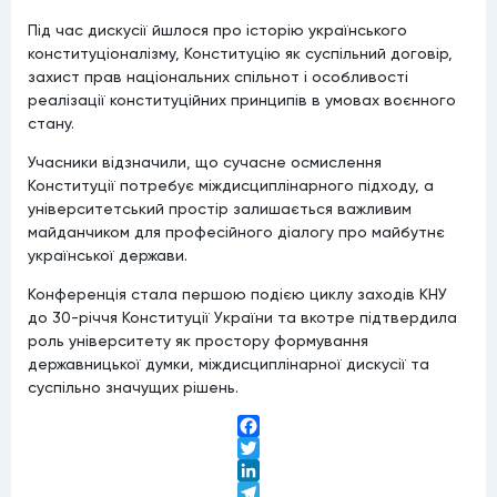
Під час дискусії йшлося про історію українського
конституціоналізму, Конституцію як суспільний договір,
захист прав національних спільнот і особливості
реалізації конституційних принципів в умовах воєнного
стану.
Учасники відзначили, що сучасне осмислення
Конституції потребує міждисциплінарного підходу, а
університетський простір залишається важливим
майданчиком для професійного діалогу про майбутнє
української держави.
Конференція стала першою подією циклу заходів КНУ
до 30-річчя Конституції України та вкотре підтвердила
роль університету як простору формування
державницької думки, міждисциплінарної дискусії та
суспільно значущих рішень.
Facebook
Twitter
LinkedIn