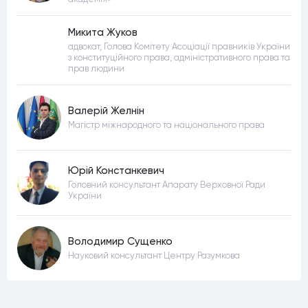
Микита Жуков
адвокат, Голова Комітету Асоціації правників України
з конституційного права, адміністративного права та
прав людини
Валерій Желнін
Магістр міжнародного та національного права
Юрій Констанкевич
Головний консультант Апарату Верховної Ради
України
Володимир Сущенко
Науковий консультант Центру Разумкова