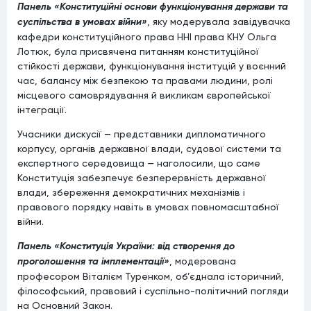
Панель «Конституційні основи функціонування держави та
суспільства в умовах війни»
, яку модерувала завідувачка
кафедри конституційного права ННІ права КНУ Ольга
Лотюк, була присвячена питанням конституційної
стійкості держави, функціонування інституцій у воєнний
час, балансу між безпекою та правами людини, ролі
місцевого самоврядування й викликам європейської
інтеграції.
Учасники дискусії — представники дипломатичного
корпусу, органів державної влади, судової системи та
експертного середовища — наголосили, що саме
Конституція забезпечує безперервність державної
влади, збереження демократичних механізмів і
правового порядку навіть в умовах повномасштабної
війни.
Панель «Конституція України: від створення до
проголошення та імплементації»
, модерована
професором Віталієм Туренком, об’єднала історичний,
філософський, правовий і суспільно-політичний погляди
на Основний Закон.