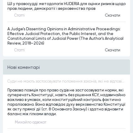
ШІ у правосудді: методологія HUDERIA для оцінки ризиків щодо
прав людини, демократії і верховенства прав
Статтi
Скачати
A Judge’s Dissenting Opinions in Administrative Proceedings:
Effective Judicial Protection, the Public Interest, and the
Constitutional Limits of Judicial Power (The Author’s Analytical
Review, 2018–2026)
Статтi
Скачати
Нові коментарі
Суди не мають застосовувати положення законів, які не відповідають Конституції, незалежно від того, чи визнавалися вони Конституційним Судом України неконституційними, тобто закони, що суперечать Конституції України не можуть застосовуватися навіть у випадках, коли вони є чинними
Правова позиція про право судів не застосовувати норми, які
суперечать Конституції, навіть без рішення КСУ, надзвичайно
важлива в умовах, коли конституційний контроль фактично
паралізовано. Вона відповідає духу верховенства Конституції
як акту прямої дії (ст. 8 Основного Закону) і здатна відновити
баланс між гілками влади.
Михайло адвокат