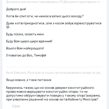
Доктрина виключних повноважень VS Доктрина прихованих повноважень
Доброго дня!
Хотів би спитати, чи немає в записі цього заходу?
Дуже хотів приєднатися, але з часом забув зареєструватися
😰.
Будь ласка, скажіть мені.
Буду Вам щиро щиро вдячний!
Всього Вам найкращого!
З повагою до Вас, Тимофій
Акти Кабінету Міністрів та інших органів державної влади як джерела конституційного права
Якщо можна, є таке питання:
Керуючись тезою, що на основі джерел конституційного
права можна вирішувати конституційні спори, то чи
допустимо обґрунтовувати позицію у такому спорі (зокрема,
при ухваленні рішення) на основі актів Кабінету Міністрів?
Юрій