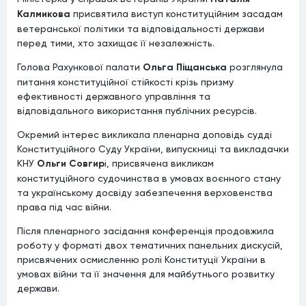
Калмикова
присвятила виступ конституційним засадам
ветеранської політики та відповідальності держави
перед тими, хто захищає її незалежність.
Голова Рахункової палати
Ольга Піщанська
розглянула
питання конституційної стійкості крізь призму
ефективності державного управління та
відповідального використання публічних ресурсів.
Окремий інтерес викликала пленарна доповідь судді
Конституційного Суду України, випускниці та викладачки
КНУ
Ольги Совгир
і, присвячена викликам
конституційного судочинства в умовах воєнного стану
та українському досвіду забезпечення верховенства
права під час війни.
Після пленарного засідання конференція продовжила
роботу у форматі двох тематичних панельних дискусій,
присвячених осмисленню ролі Конституції України в
умовах війни та її значення для майбутнього розвитку
держави.