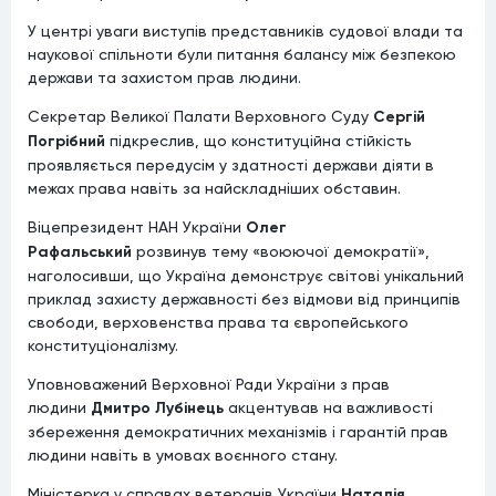
У центрі уваги виступів представників судової влади та
наукової спільноти були питання балансу між безпекою
держави та захистом прав людини.
Секретар Великої Палати Верховного Суду
Сергій
Погрібний
підкреслив, що конституційна стійкість
проявляється передусім у здатності держави діяти в
межах права навіть за найскладніших обставин.
Віцепрезидент НАН України
Олег
Рафальський
розвинув тему «воюючої демократії»,
наголосивши, що Україна демонструє світові унікальний
приклад захисту державності без відмови від принципів
свободи, верховенства права та європейського
конституціоналізму.
Уповноважений Верховної Ради України з прав
людини
Дмитро Лубінець
акцентував на важливості
збереження демократичних механізмів і гарантій прав
людини навіть в умовах воєнного стану.
Міністерка у справах ветеранів України
Наталія