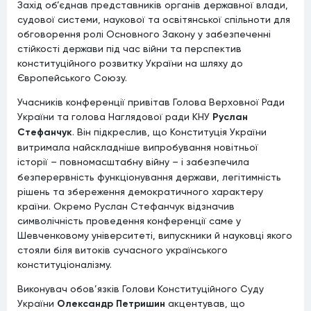
Захід об’єднав представників органів державної влади,
судової системи, наукової та освітянської спільноти для
обговорення ролі Основного Закону у забезпеченні
стійкості держави під час війни та перспектив
конституційного розвитку України на шляху до
Європейського Союзу.
Учасників конференції привітав Голова Верховної Ради
України та голова Наглядової ради КНУ
Руслан
Стефанчук
. Він підкреслив, що Конституція України
витримала найскладніше випробування новітньої
історії
–
повномасштабну війну
–
і забезпечила
безперервність функціонування держави, легітимність
рішень та збереження демократичного характеру
країни. Окремо Руслан Стефанчук відзначив
символічність проведення конференції саме у
Шевченковому університеті, випускники й науковці якого
стояли біля витоків сучасного українського
конституціоналізму.
Виконувач обов’язків Голови Конституційного Суду
України
Олександр Петришин
акцентував, що