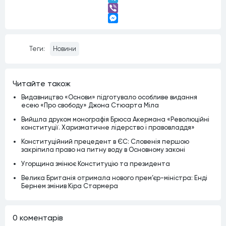
Telegram
Viber
Messenger
Теги:
Новини
Читайте також
Видавництво «Основи» підготувало особливе видання
есею «Про свободу» Джона Стюарта Міла
Вийшла друком монографія Брюса Акермана «Революційні
конституції. Харизматичне лідерство і правовладдя»
Конституційний прецедент в ЄС: Словенія першою
закріпила право на питну воду в Основному законі
Угорщина змінює Конституцію та президента
Велика Британія отримала нового прем’єр-міністра: Енді
Бернем змінив Кіра Стармера
0 коментарiв