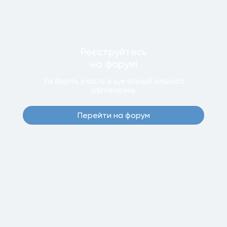
Реєструйтесь
на форумi
Та беріть участь в ще бiльшiй кiлькостi
обговорень
Перейти на форум