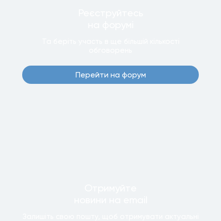
Реєструйтесь
на форумi
Та беріть участь в ще бiльшiй кiлькостi
обговорень
Перейти на форум
Отримуйте
новини
на email
Залишiть свою пошту, щоб отримувати актуальнi