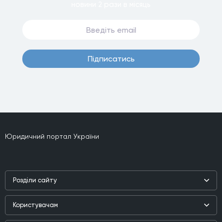
новини
2 рази
в мiсяць
Пiдписатись
Юридичний портал України
Роздiли сайту
Наука
Користувачам
Практика
Реєстр користувачiв