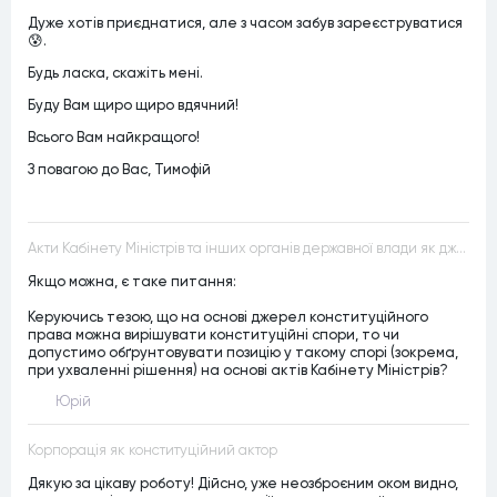
Дуже хотів приєднатися, але з часом забув зареєструватися
😰.
Будь ласка, скажіть мені.
Буду Вам щиро щиро вдячний!
Всього Вам найкращого!
З повагою до Вас, Тимофій
Акти Кабінету Міністрів та інших органів державної влади як джерела конституційного права
Якщо можна, є таке питання:
Керуючись тезою, що на основі джерел конституційного
права можна вирішувати конституційні спори, то чи
допустимо обґрунтовувати позицію у такому спорі (зокрема,
при ухваленні рішення) на основі актів Кабінету Міністрів?
Юрій
Корпорація як конституційний актор
Дякую за цікаву роботу! Дійсно, уже неозброєним оком видно,