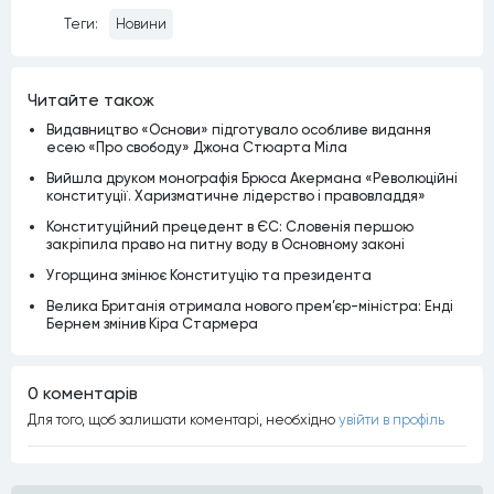
Теги:
Новини
Читайте також
Видавництво «Основи» підготувало особливе видання
есею «Про свободу» Джона Стюарта Міла
Вийшла друком монографія Брюса Акермана «Революційні
конституції. Харизматичне лідерство і правовладдя»
Конституційний прецедент в ЄС: Словенія першою
закріпила право на питну воду в Основному законі
Угорщина змінює Конституцію та президента
Велика Британія отримала нового прем’єр-міністра: Енді
Бернем змінив Кіра Стармера
0 коментарiв
Для того, щоб залишати коментарi, необхiдно
увiйти в профiль