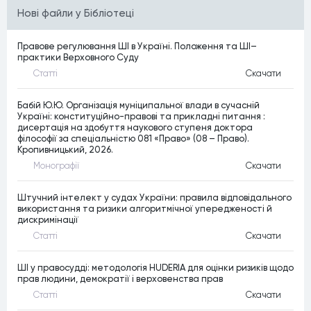
Нові файли у Бібліотеці
Правове регулювання ШІ в Україні. Положення та ШІ–
практики Верховного Суду
Статтi
Скачати
Бабій Ю.Ю. Організація муніципальної влади в сучасній
Україні: конституційно-правові та прикладні питання :
дисертація на здобуття наукового ступеня доктора
філософії за спеціальністю 081 «Право» (08 – Право).
Кропивницький, 2026.
Монографiї
Скачати
Штучний інтелект у судах України: правила відповідального
використання та ризики алгоритмічної упередженості й
дискримінації
Статтi
Скачати
ШІ у правосудді: методологія HUDERIA для оцінки ризиків щодо
прав людини, демократії і верховенства прав
Статтi
Скачати