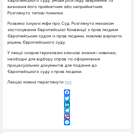
Європейського суду, умови розгляду звернення та
визнання його прийнятним або неприйнятним.
Розглянуто типові помилки.
Розвіяно існуючі міфи про Суд. Розглянуто механізм
застосування Європейської Конвенції з прав людини
Європейським судом із прав людини, можливі варіанти
рішень Європейського суду.
У лекції охарактеризовані ключові знання і навички,
необхідні для відбору справ та оформлення
процесуальних документів для подання до
Європейського суду з прав людини.
Лекцію можна переглянути
тут.
Facebook
Twitter
LinkedIn
Telegram
Viber
Messenger