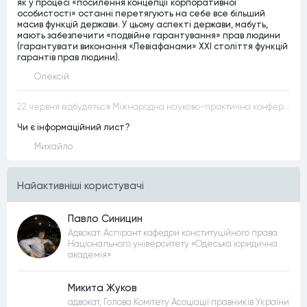
як у процесі «посилення концепції корпоративної
особистості» останні перетягують на себе все більший
масив функцій держави. У цьому аспекті держави, мабуть,
мають забезпечити «подвійне гарантування» прав людини
(гарантувати виконання «Левіафанами» ХХІ століття функцій
гарантів прав людини).
Олексій
22 червня відбудеться Міжнародна науково-практична конференція “Конституційна демократія в умовах загроз територіальній цілісності та національній безпеці”
Чи є інформаційний лист?
Михайло
Найактивнiшi користувачi
Павло Синицин
Адвокат. Аспірант кафедри конституційного права
Національного університету «Одеська юридична
академія»
Микита Жуков
адвокат, Голова Комітету Асоціації правників України