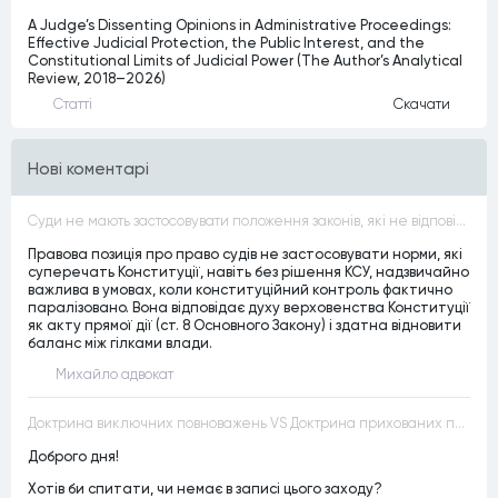
A Judge’s Dissenting Opinions in Administrative Proceedings:
Effective Judicial Protection, the Public Interest, and the
Constitutional Limits of Judicial Power (The Author’s Analytical
Review, 2018–2026)
Статтi
Скачати
Нові коментарі
Суди не мають застосовувати положення законів, які не відповідають Конституції, незалежно від того, чи визнавалися вони Конституційним Судом України неконституційними, тобто закони, що суперечать Конституції України не можуть застосовуватися навіть у випадках, коли вони є чинними
Правова позиція про право судів не застосовувати норми, які
суперечать Конституції, навіть без рішення КСУ, надзвичайно
важлива в умовах, коли конституційний контроль фактично
паралізовано. Вона відповідає духу верховенства Конституції
як акту прямої дії (ст. 8 Основного Закону) і здатна відновити
баланс між гілками влади.
Михайло адвокат
Доктрина виключних повноважень VS Доктрина прихованих повноважень
Доброго дня!
Хотів би спитати, чи немає в записі цього заходу?