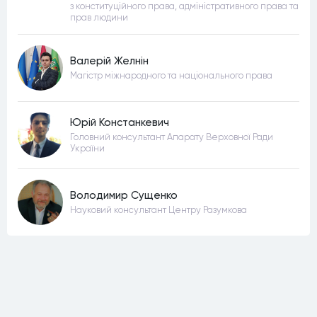
з конституційного права, адміністративного права та
прав людини
Валерій Желнін
Магістр міжнародного та національного права
Юрій Констанкевич
Головний консультант Апарату Верховної Ради
України
Володимир Сущенко
Науковий консультант Центру Разумкова