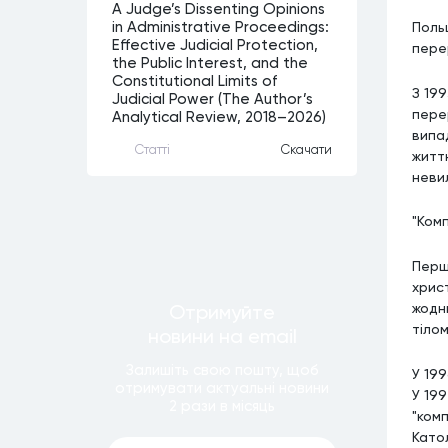
A Judge’s Dissenting Opinions
Поль
in Administrative Proceedings:
Effective Judicial Protection,
пере
the Public Interest, and the
Constitutional Limits of
З 199
Judicial Power (The Author’s
пере
Analytical Review, 2018–2026)
випад
Статтi
Скачати
житт
невил
"Комп
Перш
хрис
жодн
Отримуйте
тіло
новини
на email
Залишiть свою пошту, щоб
У 19
отримувати актуальнi новини
У 19
2 рази
в мiсяць
"комп
Като