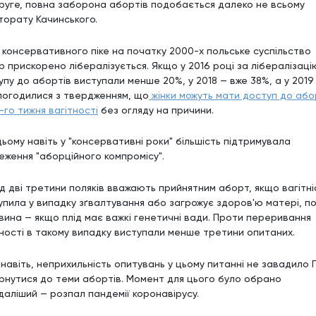
руге, повна заборона абортів подобається далеко не всьому
торату Качинського.
я консервативного піке на початку 2000-х польське суспільство
р прискорено лібералізується. Якщо у 2016 році за лібералізаці
упу до абортів виступали менше 20%, у 2018 — вже 38%, а у 2019
погодилися з твердженням, що
жінки можуть мати доступ до або
-го тижня вагітності
без огляду на причини.
цьому навіть у "консервативні роки" більшість підтримувала
еження "аборційного компромісу".
д дві третини поляків вважають прийнятним аборт, якщо вагітні
упила у випадку зґвалтування або загрожує здоров'ю матері, п
вина — якщо плід має важкі генетичні вади. Проти переривання
тності в такому випадку виступали менше третини опитаних.
 навіть, неприхильність опитувань у цьому питанні не завадило 
рнутися до теми абортів. Момент для цього було обрано
даліший — розпал пандемії коронавірусу.