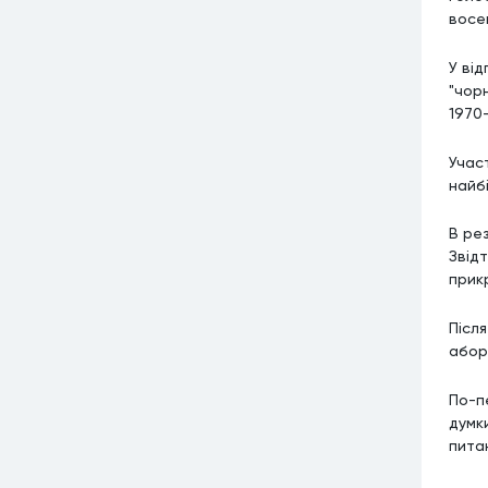
восе
У ві
"чорн
1970
Учас
найб
В ре
Звід
прик
Післ
аборт
По-п
думки
пита