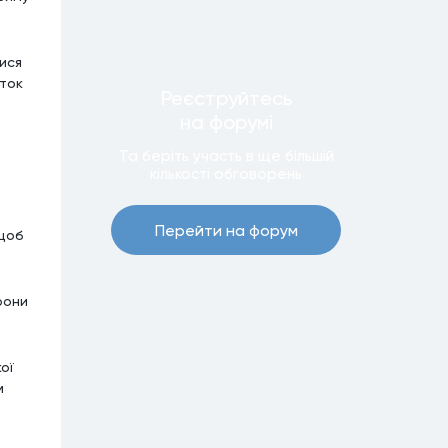
ися
сток
Реєструйтесь
на форумi
Та беріть участь в ще бiльшiй
кiлькостi обговорень
Перейти на форум
 щоб
рони
ої
м