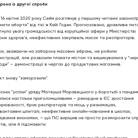
рона із другої спроби
а 16 квітня 2020 року Сейм розглянув у першому читанні законоп
нити аборти" від тієї ж Кайї Годек. Прогнозовано, дражливе пит
гнуло увагу громадськості від корупційної афери у Міністерстві
они здоров'я, неефективних закупівель масок та респіраторів.
ки, зважаючи на заборону масових зібрань, не робили
нстрацій, але розвісили плакати містом та вишикувалися у "чер
оди" — демонстрації в чергах до продуктових магазинів.
кт знову "заморозили".
осінні "успіхи" уряду Матеуша Моравецького у боротьбі з панде
илися настільки приголомшливими — рекордне в ЄС зростання
орюваності, брак респіраторів та місць у реанімаціях,
вантажені шпиталі, неефективне онлайн-навчання в школах,
мування економіки, — що ПіС вирішив не просто розморозити сп
ів, але й підсмажити.
о разу справу абортів скинули на Конституційний трибунал.