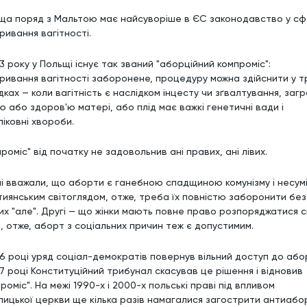
ща поряд з Мальтою має найсуворіше в ЄС законодавство у сф
ривання вагітності.
3 року у Польщі існує так званий "аборційний компроміс":
ривання вагітності заборонене, процедуру можна здійснити у т
ках — коли вагітність є наслідком інцесту чи зґвалтування, заг
ю або здоров'ю матері, або плід має важкі генетичні вади і
іковні хвороби.
роміс" від початку не задовольнив ані правих, ані лівих.
і вважали, що аборти є ганебною спадщиною комунізму і несумі
тиянським світоглядом, отже, треба їх повністю заборонити без
их "але". Другі — що жінки мають повне право розпоряджатися с
м, отже, аборт з соціальних причин теж є допустимим.
96 році уряд соціал-демократів повернув вільний доступ до абор
97 році Конституційний трибунал скасував це рішення і відновив
роміс". На межі 1990-х і 2000-х польські праві під впливом
лицької церкви ще кілька разів намагалися загострити антиабо