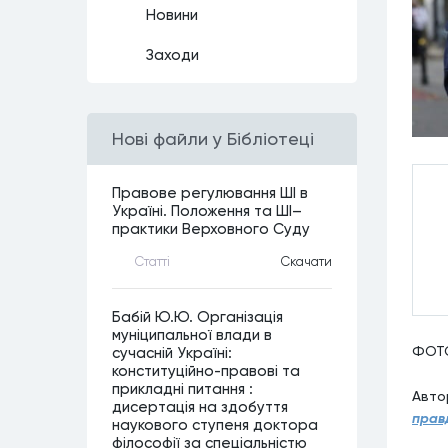
Новини
Заходи
Нові файли у Бібліотеці
Правове регулювання ШІ в
Україні. Положення та ШІ–
практики Верховного Суду
Статтi
Скачати
Бабій Ю.Ю. Організація
муніципальної влади в
ФОТО
сучасній Україні:
конституційно-правові та
прикладні питання :
Авто
дисертація на здобуття
прав
наукового ступеня доктора
філософії за спеціальністю