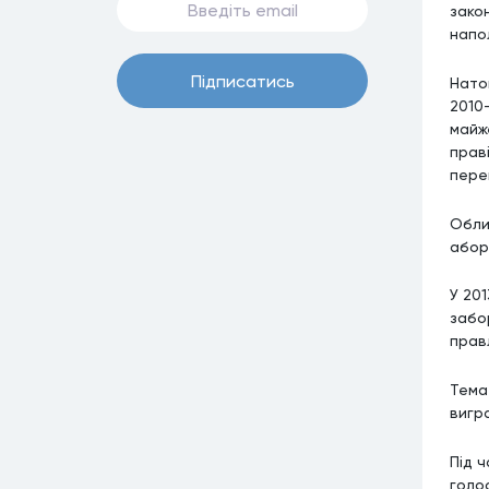
зако
напо
Пiдписатись
Нато
2010-
майже
прав
пере
Обли
абор
У 20
забор
прав
Тема
вигра
Під 
голос