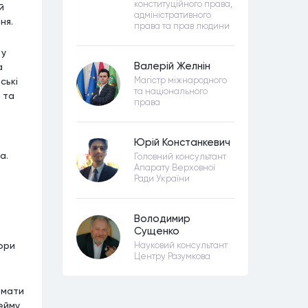
конституційного права,
й
адміністративного
ня.
права та прав людини
 у
Валерій Желнін
а
ські
Магістр міжнародного
та національного
 та
права
Юрій Констанкевич
а.
Головний консультант
Апарату Верховної
Ради України
Володимир
Сущенко
ори
Науковий консультант
Центру Разумкова
имати
Сейму