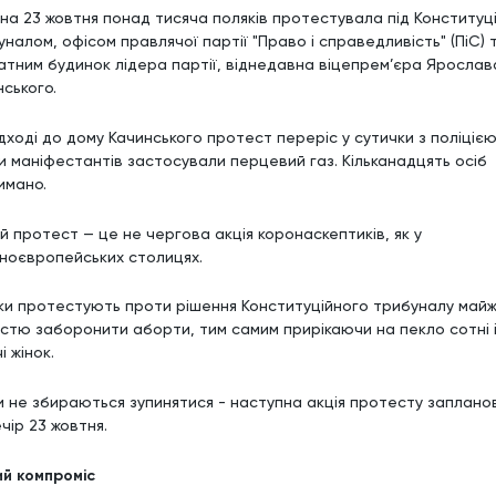
ч на 23 жовтня понад тисяча поляків протестувала під Конституц
налом, офісом правлячої партії "Право і справедливість" (ПіС) т
атним будинок лідера партії, віднедавна віцепрем’єра Ярослав
нського.
дході до дому Качинського протест переріс у сутички з поліцією
и маніфестантів застосували перцевий газ. Кільканадцять осіб
имано.
й протест — це не чергова акція коронаскептиків, як у
дноєвропейських столицях.
ки протестують проти рішення Конституційного трибуналу май
істю заборонити аборти, тим самим прирікаючи на пекло сотні 
і жінок.
ни не збираються зупинятися - наступна акція протесту заплан
ечір 23 жовтня.
ий компроміс