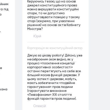
Керуючись тезою, що на основі
ійним
джерел конституційного права
а під
можна вирішувати конституційні
спори, то чи допустимо
а
обґрунтовувати позицію у такому
спорі (зокрема, при ухваленні
рішення) на основі актів Кабінету
Міністрів?
,
Юрій
Корпорація як конституційний актор
Дякую за цікаву роботу! Дійсно, уже
неозброєним оком видно, як у
процесі «посилення концепції
корпоративної особистості»
же
останні перетягують на себе все
і
більший масив функцій держави. У
цьому аспекті держави, мабуть,
мають забезпечити «подвійне
гарантування» прав людини
ована
(гарантувати виконання
«Левіафанами» ХХІ століття
функцій гарантів прав людини).
Олексій