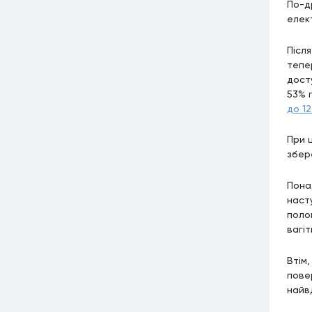
По-д
елек
Післ
тепе
дост
53% 
до 12
При 
збер
Пона
наст
поло
вагі
Втім,
пове
найв