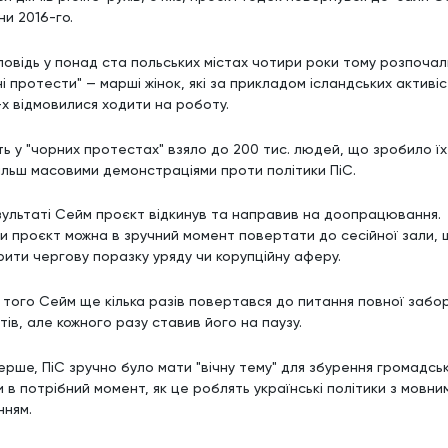
ни 2016-го.
дповідь у понад ста польських містах чотири роки тому розпочал
і протести" — марші жінок, які за прикладом ісландських активі
-х відмовилися ходити на роботу.
ть у "чорних протестах" взяло до 200 тис. людей, що зробило їх
ільш масовими демонстраціями проти політики ПіС.
зультаті Сейм проєкт відкинув та направив на доопрацювання.
ти проєкт можна в зручний момент повертати до сесійної зали,
рити чергову поразку уряду чи корупційну аферу.
я того Сейм ще кілька разів повертався до питання повної забо
ів, але кожного разу ставив його на паузу.
ерше, ПіС зручно було мати "вічну тему" для збурення громадськ
 в потрібний момент, як це роблять українські політики з мовни
нням.