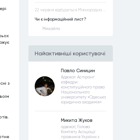
ері
22 червня відбудеться Міжнародна науково-практична конференція “Конституційна демократія в умовах загроз територіальній цілісності та національній безпеці”
Чи є інформаційний лист?
Михайло
рьох
рожує
Найактивнiшi користувачi
Павло Синицин
Адвокат. Аспірант
кафедри
сні з
конституційного права
Національного
воїм
університету «Одеська
юридична академія»
тів.
Микита Жуков
адвокат, Голова
Комітету Асоціації
ртне
правників України з