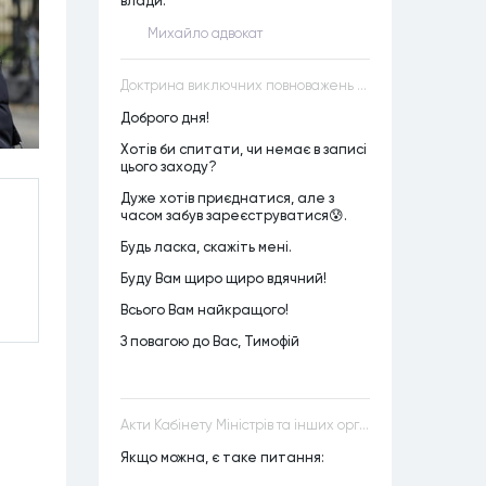
влади.
Михайло адвокат
Доктрина виключних повноважень VS Доктрина прихованих повноважень
Доброго дня!
Хотів би спитати, чи немає в записі
цього заходу?
Дуже хотів приєднатися, але з
часом забув зареєструватися😰.
Будь ласка, скажіть мені.
Буду Вам щиро щиро вдячний!
Всього Вам найкращого!
З повагою до Вас, Тимофій
Акти Кабінету Міністрів та інших органів державної влади як джерела конституційного права
Якщо можна, є таке питання: