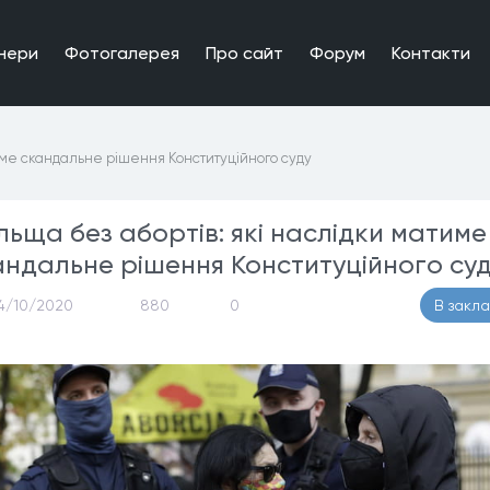
нери
Фотогалерея
Про сайт
Форум
Контакти
тиме скандальне рішення Конституційного суду
льща без абортів: які наслідки матиме
андальне рішення Конституційного су
4/10/2020
880
0
В закл