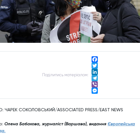
Facebook
Twitter
Подiлитись матерiалом:
LinkedIn
Telegram
Viber
Messenger
: ЧАРЕК СОКОЛОВСЬКИЙ/ASSOCIATED PRESS/EAST NEWS
р:
Олена Бабакова,
журналіст (Варшава), видання
Європейська
да.