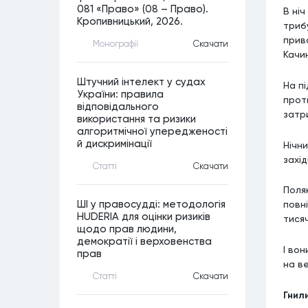
081 «Право» (08 – Право).
В ні
Кропивницький, 2026.
трибу
прив
Монографiї
Скачати
Качи
Штучний інтелект у судах
На пі
України: правила
прот
відповідального
затр
використання та ризики
алгоритмічної упередженості
й дискримінації
Нічни
захі
Статтi
Скачати
Поля
ШІ у правосудді: методологія
повн
HUDERIA для оцінки ризиків
тисяч
щодо прав людини,
демократії і верховенства
І во
прав
на в
Статтi
Скачати
Гнил