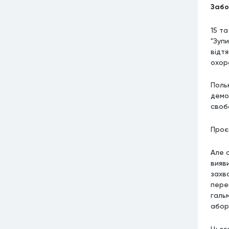
Забо
15 т
"Зупи
відтя
охор
Поль
демо
своб
Проє
Але 
вияв
захв
пере
галь
аборт
Цьог