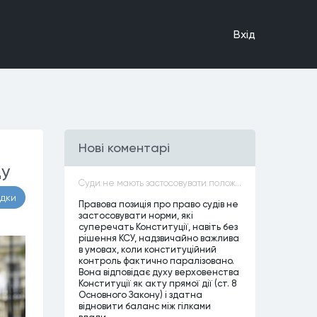
Вхiд
Нові коментарі
ду
Суди не мають застосовувати положення законів, які не відповідають Конституції, незалежно від того, чи визнавалися вони Конституційним Судом України неконституційними, тобто закони, що суперечать Конституції України не можуть застосовуватися навіть у випадках, коли вони є чинними
адки
Правова позиція про право судів не
застосовувати норми, які
суперечать Конституції, навіть без
рішення КСУ, надзвичайно важлива
в умовах, коли конституційний
контроль фактично паралізовано.
Вона відповідає духу верховенства
Конституції як акту прямої дії (ст. 8
Основного Закону) і здатна
відновити баланс між гілками