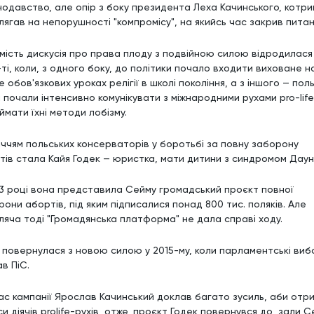
нодавство, але опір з боку президента Леха Качинського, котри
лягав на непорушності "компромісу", на якийсь час закрив питан
мість дискусія про права плоду з подвійною силою відродилася
ті, коли, з одного боку, до політики почало входити виховане н
 обов'язкових уроках релігії в школі покоління, а з іншого — поль
і почали інтенсивно комунікувати з міжнародними рухами pro-life
ймати їхні методи лобізму.
ччям польських консерваторів у боротьбі за повну заборону
тів стала Кайя Годек — юристка, мати дитини з синдромом Даун
13 році вона представила Сейму громадський проєкт повної
они абортів, під яким підписалися понад 800 тис. поляків. Але
ляча тоді "Громадянська платформа" не дала справі ходу.
 повернулася з новою силою у 2015-му, коли парламентські виб
в ПіС.
час кампанії Ярослав Качинський доклав багато зусиль, аби отр
и діячів prolife-рухів, отже, проєкт Годек повернувся до зали 