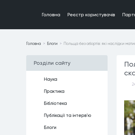
Головна
Реєстр користувачiв
Парт
Головна
Блоги
Польща без абортів: які наслідки ма
Роздiли сайту
По
ск
Наука
2
Практика
Бiблiотека
Публiкацiї та iнтерв'ю
Блоги