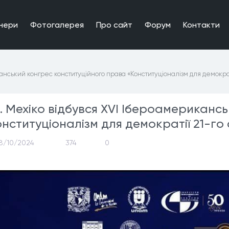
нери
Фотогалерея
Про сайт
Форум
Контакти
анський конгрес конституційного права «Конституціоналізм для демократі
м. Мехіко відбувся XVI Ібероамериканс
нституціоналізм для демократії 21-го 
8/10/2024
374
0