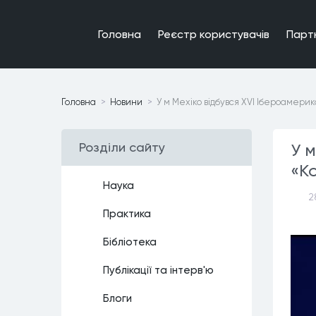
Головна
Реєстр користувачiв
Парт
Головна
Новини
У м Мехіко відбувся XVI Ібероамерик
Роздiли сайту
У 
«Ко
Наука
2
Практика
Бiблiотека
Публiкацiї та iнтерв'ю
Блоги