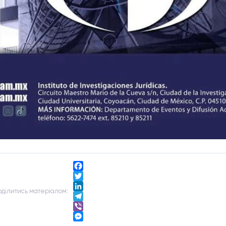
Facebook
Twitter
одiлитись матерiалом:
LinkedIn
Telegram
Viber