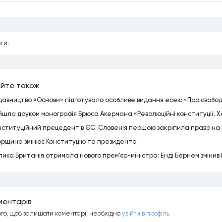
ги:
йте також
давництво «Основи» підготувало особливе видання есею «Про свобо
йшла друком монографія Брюса Акермана «Революційні конституції. 
нституційний прецедент в ЄС: Словенія першою закріпила право на п
орщина змінює Конституцію та президента
лика Британія отримала нового прем’єр-міністра: Енді Бернем зміни
ментарiв
ого, щоб залишати коментарi, необхiдно
увiйти в профiль