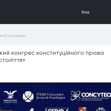
Вхiд
ї 21-го століття»
ький конгрес конституційного права
століття»