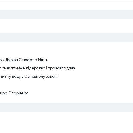
ду» Джона Стюарта Міла
Харизматичне лідерство і правовладдя»
итну воду в Основному законі
в Кіра Стармера