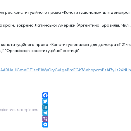
Messenger
конгрес конституційного права «Конституціоналізм для демократії
их країн, зокрема Латинської Америки (Аргентина, Бразилія, Чилі
 конституційного права «Конституціоналізм для демократії 21-г
ї "Організація конституційної юстиції".
MAABHeJiCmVCT1scP1WyOryCvLgeBmEGk76VhapcmPzAi7yJz24NUng
Facebook
Twitter
одiлитись матерiалом:
LinkedIn
Telegram
Viber
Messenger