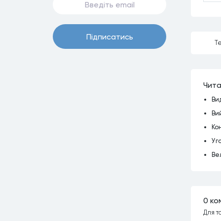
Пiдписатись
Те
Чита
Ви
Ви
Ко
Уг
Ве
0 ко
Для т