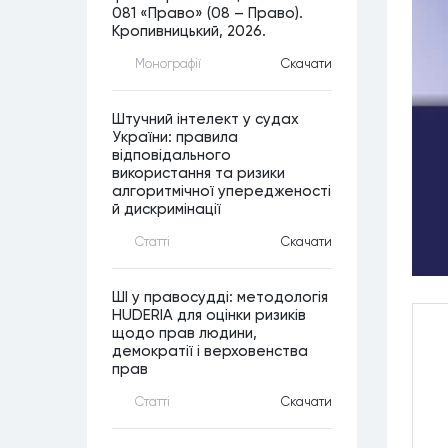
081 «Право» (08 – Право).
Кропивницький, 2026.
Монографiї
Скачати
Штучний інтелект у судах
України: правила
відповідального
використання та ризики
алгоритмічної упередженості
й дискримінації
Статтi
Скачати
ШІ у правосудді: методологія
HUDERIA для оцінки ризиків
щодо прав людини,
демократії і верховенства
прав
Статтi
Скачати