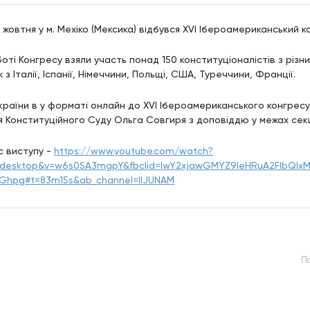
 жовтня у м. Мехіко (Мексика) відбувся XVI Ібероамериканський 
оті Конгресу взяли участь понад 150 конституціоналістів з різн
 з Італії, Іспанії, Німеччини, Польщі, США, Туреччини, Франції.
України в у форматі онлайн до XVI Ібероамериканського конгресу
я Конституційного Суду Ольга Совгиря з доповіддю у межах секці
с виступу -
https://www.youtube.com/watch?
desktop&v=w6s0SA3mgpY&fbclid=IwY2xjawGMYZ9leHRuA2FlbQIx
zGhpg#t=83m15s&ab_channel=IIJUNAM
П