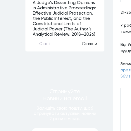
A Judge’s Dissenting Opinions
in Administrative Proceedings:
21-25
Effective Judicial Protection,
the Public Interest, and the
Constitutional Limits of
У роб
Judicial Power (The Author’s
також
Analytical Review, 2018–2026)
Статтi
Скачати
Від 
судд
Запи
app=
S6vI
Отримуйте
новини
на email
Залишiть свою пошту, щоб
отримувати актуальнi новини
2 рази
в мiсяць