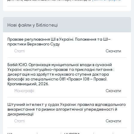
Нові файли у Бібліотеці
Правове регулювання ШІ в Україні. Положення та ШІ–
практики Верховного Суду
Статтi
Скачати
Бабій Ю.Ю. Організація муніципальної влади в сучасній
Україні: конституційно-правові та прикладні питання :
дисертація на здобуття наукового ступеня доктора
філософії за спеціальністю 081 «Право» (08 – Право).
Кропивницький, 2026.
Монографiї
Скачати
Штучний інтелект у судах України: правила відповідального
використання та ризики алгоритмічної упередженості й
дискримінації
Статтi
Скачати