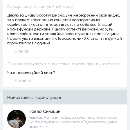
Корпорація як конституційний актор
Дякую за цікаву роботу! Дійсно, уже неозброєним оком видно,
як у процесі «посилення концепції корпоративної
особистості» останні перетягують на себе все більший
масив функцій держави. У цьому аспекті держави, мабуть,
мають забезпечити «подвійне гарантування» прав людини
(гарантувати виконання «Левіафанами» ХХІ століття функцій
гарантів прав людини).
Олексій
22 червня відбудеться Міжнародна науково-практична конференція “Конституційна демократія в умовах загроз територіальній цілісності та національній безпеці”
Чи є інформаційний лист?
Михайло
Найактивнiшi користувачi
Павло Синицин
Адвокат. Аспірант кафедри конституційного права
Національного університету «Одеська юридична
академія»