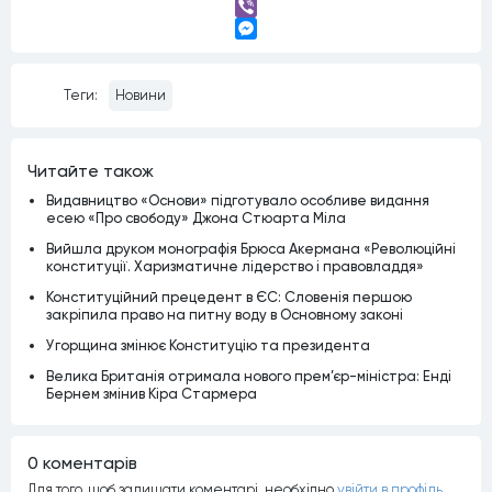
Telegram
Viber
Messenger
Теги:
Новини
Читайте також
Видавництво «Основи» підготувало особливе видання
есею «Про свободу» Джона Стюарта Міла
Вийшла друком монографія Брюса Акермана «Революційні
конституції. Харизматичне лідерство і правовладдя»
Конституційний прецедент в ЄС: Словенія першою
закріпила право на питну воду в Основному законі
Угорщина змінює Конституцію та президента
Велика Британія отримала нового прем’єр-міністра: Енді
Бернем змінив Кіра Стармера
0 коментарiв
Для того, щоб залишати коментарi, необхiдно
увiйти в профiль