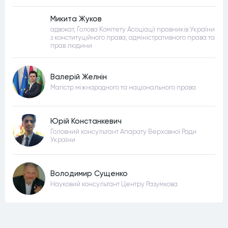
Микита Жуков
адвокат, Голова Комітету Асоціації правників України
з конституційного права, адміністративного права та
прав людини
Валерій Желнін
Магістр міжнародного та національного права
Юрій Констанкевич
Головний консультант Апарату Верховної Ради
України
Володимир Сущенко
Науковий консультант Центру Разумкова