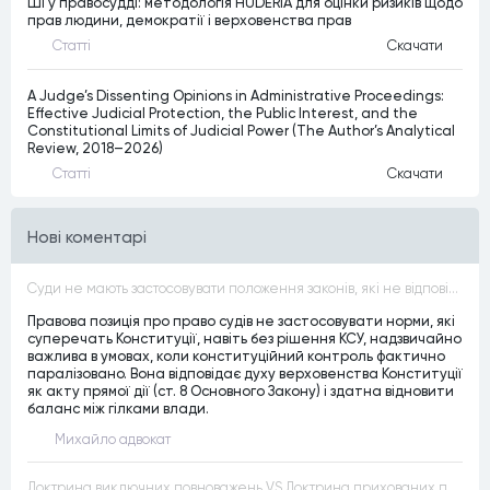
ШІ у правосудді: методологія HUDERIA для оцінки ризиків щодо
прав людини, демократії і верховенства прав
Статтi
Скачати
A Judge’s Dissenting Opinions in Administrative Proceedings:
Effective Judicial Protection, the Public Interest, and the
Constitutional Limits of Judicial Power (The Author’s Analytical
Review, 2018–2026)
Статтi
Скачати
Нові коментарі
Суди не мають застосовувати положення законів, які не відповідають Конституції, незалежно від того, чи визнавалися вони Конституційним Судом України неконституційними, тобто закони, що суперечать Конституції України не можуть застосовуватися навіть у випадках, коли вони є чинними
Правова позиція про право судів не застосовувати норми, які
суперечать Конституції, навіть без рішення КСУ, надзвичайно
важлива в умовах, коли конституційний контроль фактично
паралізовано. Вона відповідає духу верховенства Конституції
як акту прямої дії (ст. 8 Основного Закону) і здатна відновити
баланс між гілками влади.
Михайло адвокат
Доктрина виключних повноважень VS Доктрина прихованих повноважень