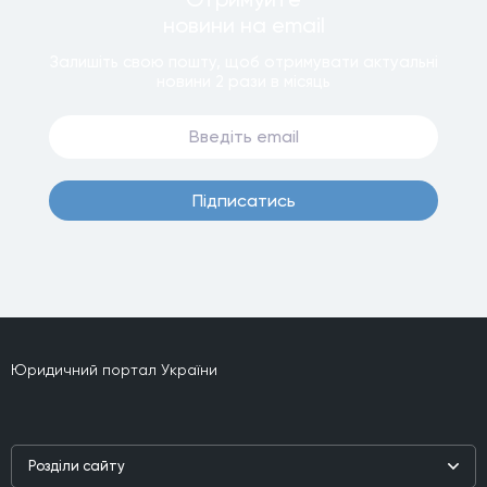
новини
на email
Залишiть свою пошту, щоб отримувати актуальнi
новини
2 рази
в мiсяць
Пiдписатись
Юридичний портал України
Роздiли сайту