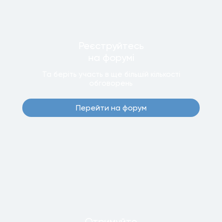
Реєструйтесь
на форумi
Та беріть участь в ще бiльшiй кiлькостi
обговорень
Перейти на форум
Отримуйте