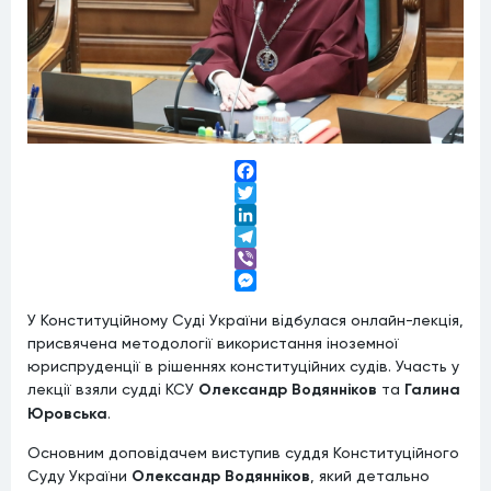
Facebook
Twitter
LinkedIn
Telegram
Viber
Messenger
У Конституційному Суді України відбулася онлайн-лекція,
присвячена методології використання іноземної
юриспруденції в рішеннях конституційних судів. Участь у
лекції взяли судді КСУ
Олександр Водянніков
та
Галина
Юровська
.
Основним доповідачем виступив суддя Конституційного
Суду України
Олександр Водянніков
, який детально