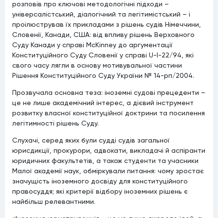
розповів про ключові методологічні підходи –
універсалістський, діалогічний та легітимістський – і
проілюстрував їх прикладами з рішень судів Німеччини,
Словенії, Канади, США: від впливу рішень Верховного
Суду Канади у справі McKinney до аргументації
Конституційного Суду Словенії у справі U-I-22/94, які
свого часу лягли в основу мотивувальної частини
Рішення Конституційного Суду України № 14-рп/2004.
Прозвучала основна теза: іноземні судові прецеденти –
це не лише академічний інтерес, а дієвий інструмент
розвитку власної конституційної доктрини та посилення
легітимності рішень Суду.
Слухачі, серед яких були судді судів загальної
юрисдикції, прокурори, адвокати, викладачі й аспіранти
юридичних факультетів, а також студенти та учасники
Малої академії наук, обміркували питання: чому зростає
значущість іноземного досвіду для конституційного
правосуддя; які критерії відбору іноземних рішень є
найбільш релевантними.