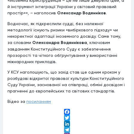
«Іноземна юриспруденція – це не лише джерело ідей, а
й інструмент інтеграції України у світовий правовий
простір»», – наголосив
Олександр Водянніков
.
Водночас, як підкреслили судді, без належної
методології існують ризики «вибіркового підходу» чи
некоректної адаптації іноземного досвіду. Саме тому,
за словами
Олександра Водяннікова
, ключовим
завданням Конституційного Суду є забезпечення
прозорості та чіткого обґрунтування у використанні
міжнародних прикладів.
У КСУ наголошують, що захід став ще одним кроком у
розбудові відкритої правової культури Конституційного
Суду України, заснованої на співпраці, обміні досвідом і
прагненні до європейських та світових стандартів.
Відео за
посиланням
Facebook
Twitter
LinkedIn