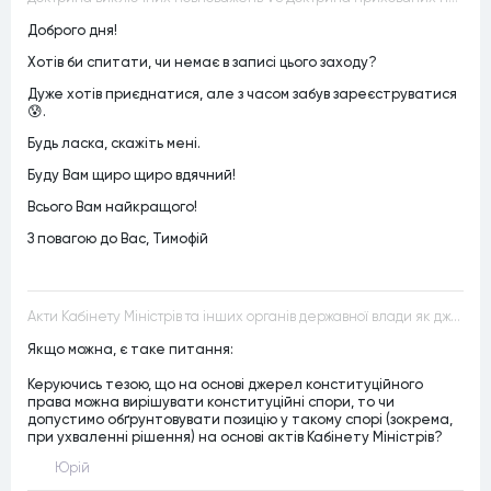
Доброго дня!
Хотів би спитати, чи немає в записі цього заходу?
Дуже хотів приєднатися, але з часом забув зареєструватися
😰.
Будь ласка, скажіть мені.
Буду Вам щиро щиро вдячний!
Всього Вам найкращого!
З повагою до Вас, Тимофій
Акти Кабінету Міністрів та інших органів державної влади як джерела конституційного права
Якщо можна, є таке питання:
Керуючись тезою, що на основі джерел конституційного
права можна вирішувати конституційні спори, то чи
допустимо обґрунтовувати позицію у такому спорі (зокрема,
при ухваленні рішення) на основі актів Кабінету Міністрів?
Юрій