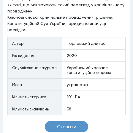
як такі, що виключають такий перегляд у кримінальному
провадженні.
Ключові слова: кримінальне провадження, рішення,
Конституційний Суд України, юридично значущі
наслідки.
Автор
Терлецький Дмитро
Рiк видання
2020
Опублiкована в журналi
Український часопис
конституційного права
Мова
українська
Кiлькiсть сторiнок
101-114
Кiлькiсть скачувань
38
Скачати