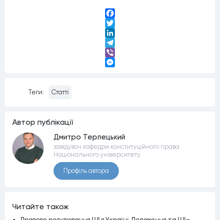
Facebook
Twitter
LinkedIn
Telegram
Viber
Messenger
Теги:
Статті
Автор публiкацiї
Дмитро Терлецький
завідувач кафедри конституційного права
Національного університету
Профiль автора
Читайте також
Правове регулювання ШІ в Україні. Положення та ШІ–