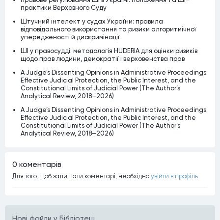
практики Верховного Суду
Штучний інтелект у судах України: правила
відповідального використання та ризики алгоритмічної
упередженості й дискримінації
ШІ у правосудді: методологія HUDERIA для оцінки ризиків
щодо прав людини, демократії і верховенства прав
A Judge’s Dissenting Opinions in Administrative Proceedings:
Effective Judicial Protection, the Public Interest, and the
Constitutional Limits of Judicial Power (The Author’s
Analytical Review, 2018–2026)
A Judge’s Dissenting Opinions in Administrative Proceedings:
Effective Judicial Protection, the Public Interest, and the
Constitutional Limits of Judicial Power (The Author’s
Analytical Review, 2018–2026)
0 коментарiв
Для того, щоб залишати коментарi, необхiдно
увiйти в профiль
Нові файли у Бібліотеці