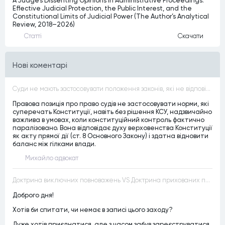
A Judge’s Dissenting Opinions in Administrative Proceedings:
Effective Judicial Protection, the Public Interest, and the
Constitutional Limits of Judicial Power (The Author’s Analytical
Review, 2018–2026)
Статтi
Скачати
Нові коментарі
Суди не мають застосовувати положення законів, які не відповідають Конституції, незалежно від того, чи визнавалися вони Конституційним Судом України неконституційними, тобто закони, що суперечать Конституції України не можуть застосовуватися навіть у випадках, коли вони є чинними
Правова позиція про право судів не застосовувати норми, які
суперечать Конституції, навіть без рішення КСУ, надзвичайно
важлива в умовах, коли конституційний контроль фактично
паралізовано. Вона відповідає духу верховенства Конституції
як акту прямої дії (ст. 8 Основного Закону) і здатна відновити
баланс між гілками влади.
Михайло адвокат
Доктрина виключних повноважень VS Доктрина прихованих повноважень
Доброго дня!
Хотів би спитати, чи немає в записі цього заходу?
Дуже хотів приєднатися, але з часом забув зареєструватися