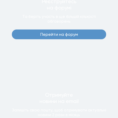
Реєструйтесь
на форумi
Та беріть участь в ще бiльшiй кiлькостi
обговорень
Перейти на форум
Отримуйте
новини
на email
Залишiть свою пошту, щоб отримувати актуальнi
новини
2 рази
в мiсяць