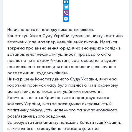
Twitter
LinkedIn
Telegram
Viber
Messenger
Невизначеність порядку виконання рішень
Конституційного Суду України зумовлює низку критично
важливих, але дотепер невирішених питань. Йдеться
зокрема про визначення юридично значущих наслідків
встановленої неконституційності правового акта
повністю чи в окремій частині, застосованого судом
при вирішенні справи для постановлених, включно з
остаточними, судових рішень.
Низка рішень Конституційного Суду України, якими за
короткий проміжок часу було повністю чи в окремому
аспекті визнано неконституційними положення
Кримінального та Кримінального процесуального
кодексу України, вкотре засвідчила актуальність й
практичну значущість належного та збалансованого
розв’язання цього завдання.
За результатами аналізу положень Конституції України,
вітчизняного та зарубіжного законодавства,