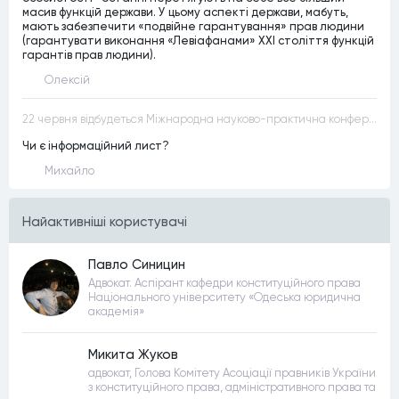
масив функцій держави. У цьому аспекті держави, мабуть,
мають забезпечити «подвійне гарантування» прав людини
(гарантувати виконання «Левіафанами» ХХІ століття функцій
гарантів прав людини).
Олексій
22 червня відбудеться Міжнародна науково-практична конференція “Конституційна демократія в умовах загроз територіальній цілісності та національній безпеці”
Чи є інформаційний лист?
Михайло
Найактивнiшi користувачi
Павло Синицин
Адвокат. Аспірант кафедри конституційного права
Національного університету «Одеська юридична
академія»
Микита Жуков
адвокат, Голова Комітету Асоціації правників України
з конституційного права, адміністративного права та