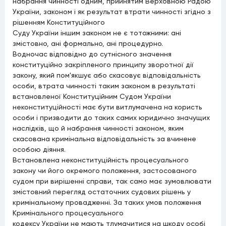
набрання чинності одним, прийнятим Верховною Радою
України, законом і як результат втрати чинності згідно з
рішенням Конституційного
Суду України іншим законом не є тотожними: ані
змістовно, ані формально, ані процедурно.
Водночас відповідно до сутнісного значення
конституційно закріпленого принципу зворотної дії
закону, який пом'якшує або скасовує відповідальність
особи, втрата чинності таким законом в результаті
встановленої Конституційним Судом України
неконституційності має бути витлумачена на користь
особи і призводити до таких самих юридично значущих
наслідків, що й набрання чинності законом, яким
скасована кримінальна відповідальність за вчинене
особою діяння.
Встановлена неконституційність процесуального
закону чи його окремого положення, застосованого
судом при вирішенні справи, так само має зумовлювати
змістовний перегляд остаточних судових рішень у
кримінальному провадженні. За таких умов положення
Кримінального процесуального
кодексу України не мають тлумачитися на шкоду особі