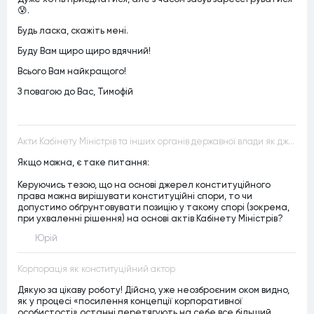
😰.
Будь ласка, скажіть мені.
Буду Вам щиро щиро вдячний!
Всього Вам найкращого!
З повагою до Вас, Тимофій
Акти Кабінету Міністрів та інших органів державної влади як джерела конституційного права
Якщо можна, є таке питання:
Керуючись тезою, що на основі джерел конституційного
права можна вирішувати конституційні спори, то чи
допустимо обґрунтовувати позицію у такому спорі (зокрема,
при ухваленні рішення) на основі актів Кабінету Міністрів?
Юрій
Корпорація як конституційний актор
Дякую за цікаву роботу! Дійсно, уже неозброєним оком видно,
як у процесі «посилення концепції корпоративної
особистості» останні перетягують на себе все більший