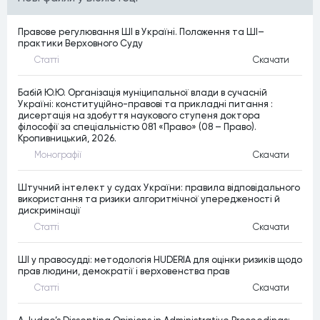
Правове регулювання ШІ в Україні. Положення та ШІ–
практики Верховного Суду
Статтi
Скачати
Бабій Ю.Ю. Організація муніципальної влади в сучасній
Україні: конституційно-правові та прикладні питання :
дисертація на здобуття наукового ступеня доктора
філософії за спеціальністю 081 «Право» (08 – Право).
Кропивницький, 2026.
Монографiї
Скачати
Штучний інтелект у судах України: правила відповідального
використання та ризики алгоритмічної упередженості й
дискримінації
Статтi
Скачати
ШІ у правосудді: методологія HUDERIA для оцінки ризиків щодо
прав людини, демократії і верховенства прав
Статтi
Скачати