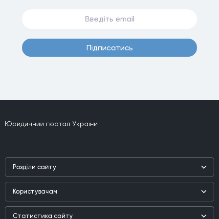
Пiдписатись
Юридичний портал України
Роздiли сайту
Наука
Користувачам
Практика
Реєстр користувачiв
Бiблiотека
Статистика сайту