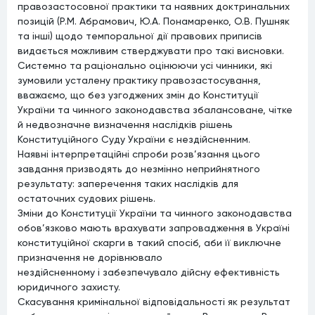
правозастосовної практики та наявних доктринальних
позицій (Р.М. Абрамович, Ю.А. Понамаренко, О.В. Пушняк
та інші) щодо темпоральної дії правових приписів
видається можливим стверджувати про такі висновки.
Системно та раціонально оцінюючи усі чинники, які
зумовили усталену практику правозастосування,
вважаємо, що без узгоджених змін до Конституції
України та чинного законодавства збалансоване, чітке
й недвозначне визначення наслідків рішень
Конституційного Суду України є нездійсненним.
Наявні інтерпретаційні спроби розв’язання цього
завдання призводять до незмінно неприйнятного
результату: заперечення таких наслідків для
остаточних судових рішень.
Зміни до Конституції України та чинного законодавства
обов’язково мають врахувати запровадження в Україні
конституційної скарги в такий спосіб, аби її виключне
призначення не дорівнювало
нездійсненному і забезпечувало дійсну ефективність
юридичного захисту.
Скасування кримінальної відповідальності як результат