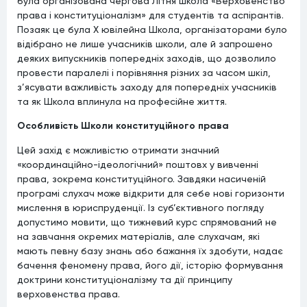
була організована чергова Літня школа «Верховенство
права і конституціоналізм» для студентів та аспірантів.
Позаяк це була Х ювілейна Школа, організаторами було
відібрано не лише учасників школи, але й запрошено
деяких випускників попередніх заходів, що дозволило
провести паралелі і порівняння різних за часом шкіл,
з’ясувати важливість заходу для попередніх учасників
та як Школа вплинула на професійне життя.
Особливість Школи конституційного права
Цей захід є можливістю отримати значний
«координаційно-ідеологічний» поштовх у вивченні
права, зокрема конституційного. Завдяки насиченій
програмі слухач може відкрити для себе нові горизонти
мислення в юриспруденції. Із суб’єктивного погляду
допустимо мовити, що тижневий курс спрямований не
на завчання окремих матеріалів, але слухачам, які
мають певну базу знань або бажання їх здобути, надає
бачення феномену права, його дії, історію формування
доктрини конституціоналізму та дії принципу
верховенства права.