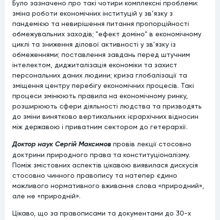
Було зазначено про такі чотири комплексні проблеми:
зміна роботи економічних інституцій у зв’язку з
пандемією та невирішення питання пропорційності
обмежувальних заходів; "ефект доміно" в економічному
циклі та зниження ділової активності у зв’язку із
обмеженнями; поставлення завдань перед штучним
інтелектом, диджиталізація економіки та захист
персональних даних людини; криза глобалізації та
зміщення центру перебігу економічних процесів. Такі
процеси змінюють правила на економічному ринку,
розширюють сфери діяльності людства та призводять
до зміни винятково вертикальних ієрархічних відносин
між державою і приватним сектором до гетерархії.
Доктор наук Сергій Максимов
провів лекції стосовно
доктрини природного права та конституціоналізму.
Поміж змістовних аспектів цікавою виявилася дискусія
стосовно чинного правопису та натепер єдино
можливого нормативного вживання слова «природний»,
але не «природній».
Цікаво, що за правописами та документами до 30-х