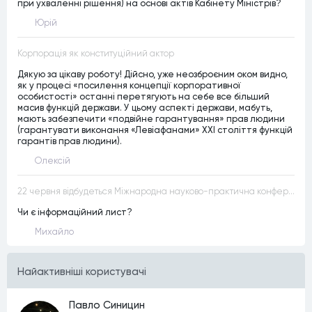
при ухваленні рішення) на основі актів Кабінету Міністрів?
Юрій
Корпорація як конституційний актор
Дякую за цікаву роботу! Дійсно, уже неозброєним оком видно,
як у процесі «посилення концепції корпоративної
особистості» останні перетягують на себе все більший
масив функцій держави. У цьому аспекті держави, мабуть,
мають забезпечити «подвійне гарантування» прав людини
(гарантувати виконання «Левіафанами» ХХІ століття функцій
гарантів прав людини).
Олексій
22 червня відбудеться Міжнародна науково-практична конференція “Конституційна демократія в умовах загроз територіальній цілісності та національній безпеці”
Чи є інформаційний лист?
Михайло
Найактивнiшi користувачi
Павло Синицин