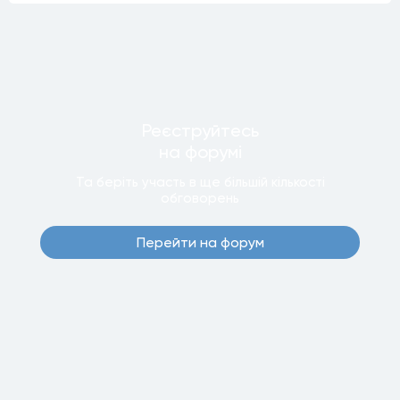
Реєструйтесь
на форумi
Та беріть участь в ще бiльшiй кiлькостi
обговорень
Перейти на форум