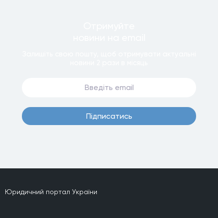
Отримуйте
новини
на email
Залишiть свою пошту, щоб отримувати актуальнi
новини
2 рази
в мiсяць
Пiдписатись
Юридичний портал України