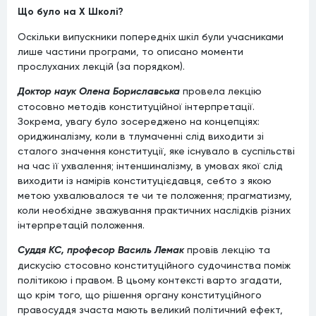
Що було на Х Школі?
Оскільки випускники попередніх шкіл були учасниками
лише частини програми, то описано моменти
прослуханих лекцій (за порядком).
Доктор наук Олена Бориславська
провела лекцію
стосовно методів конституційної інтерпретації.
Зокрема, увагу було зосереджено на концепціях:
ориджиналізму, коли в тлумаченні слід виходити зі
сталого значення конституції, яке існувало в суспільстві
на час її ухвалення; інтеншиналізму, в умовах якої слід
виходити із намірів конституцієдавця, себто з якою
метою ухвалювалося те чи те положення; прагматизму,
коли необхідне зважування практичних наслідків різних
інтерпретацій положення.
Суддя КС, професор Василь Лемак
провів лекцію та
дискусію стосовно конституційного судочинства поміж
політикою і правом. В цьому контексті варто згадати,
що крім того, що рішення органу конституційного
правосуддя зчаста мають великий політичний ефект,