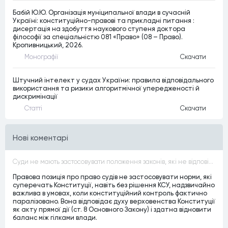
Бабій Ю.Ю. Організація муніципальної влади в сучасній
Україні: конституційно-правові та прикладні питання :
дисертація на здобуття наукового ступеня доктора
філософії за спеціальністю 081 «Право» (08 – Право).
Кропивницький, 2026.
Монографiї
Скачати
Штучний інтелект у судах України: правила відповідального
використання та ризики алгоритмічної упередженості й
дискримінації
Статтi
Скачати
Нові коментарі
Суди не мають застосовувати положення законів, які не відповідають Конституції, незалежно від того, чи визнавалися вони Конституційним Судом України неконституційними, тобто закони, що суперечать Конституції України не можуть застосовуватися навіть у випадках, коли вони є чинними
Правова позиція про право судів не застосовувати норми, які
суперечать Конституції, навіть без рішення КСУ, надзвичайно
важлива в умовах, коли конституційний контроль фактично
паралізовано. Вона відповідає духу верховенства Конституції
як акту прямої дії (ст. 8 Основного Закону) і здатна відновити
баланс між гілками влади.