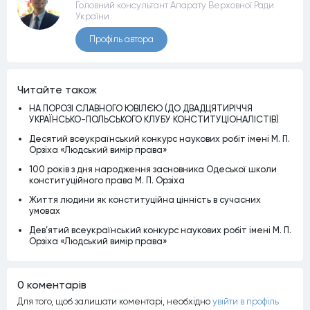
Головний консультант Апарату Верховної Ради
України
Профiль автора
Читайте також
НА ПОРОЗІ СЛАВНОГО ЮВІЛЄЮ (ДО ДВАДЦЯТИРІЧЧЯ
УКРАЇНСЬКО-ПОЛЬСЬКОГО КЛУБУ КОНСТИТУЦІОНАЛІСТІВ)
Десятий всеукраїнський конкурс наукових робіт імені М. П.
Орзіха «Людський вимір права»
100 років з дня народження засновника Одеської школи
конституційного права М. П. Орзіха
Життя людини як конституційна цінність в сучасних
умовах
Дев’ятий всеукраїнський конкурс наукових робіт імені М. П.
Орзіха «Людський вимір права»
0 коментарiв
Для того, щоб залишати коментарi, необхiдно
увiйти в профiль