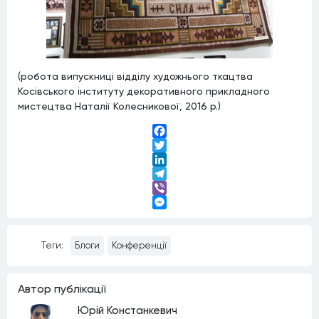
(робота випускниці відділу художнього ткацтва
Косівського інституту декоративного прикладного
мистецтва Наталії Колесникової, 2016 р.)
Facebook
Twitter
LinkedIn
Telegram
Viber
Messenger
Теги:
Блоги
Конференції
Автор публiкацiї
Юрій Констанкевич