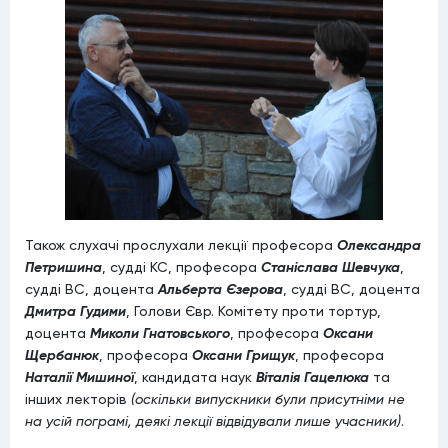
Також слухачі прослухали лекції професора
Олександра
Петришина
, судді КС, професора
Станіслава Шевчука
,
судді ВС, доцента
Альберта Єзерова
, судді ВС, доцента
Дмитра Гудими
, Голови Євр. Комітету проти тортур,
доцента
Миколи Гнатовського
, професора
Оксани
Щербанюк
, професора
Оксани Грищук
, професора
Наталії Мишиної
, кандидата наук
Віталія
Гацелюка
та
інших лекторів
(оскільки випускники були присутніми не
на усій пограмі, деякі лекції відвідували лише учасники)
.