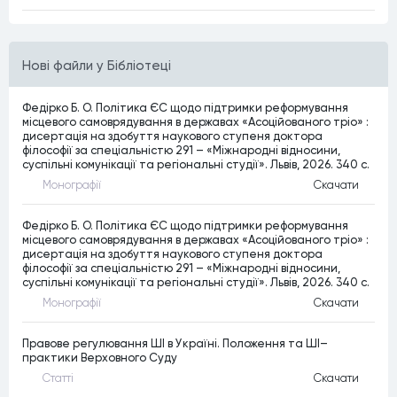
Нові файли у Бібліотеці
Федірко Б. О. Політика ЄС щодо підтримки реформування
місцевого самоврядування в державах «Асоційованого тріо» :
дисертація на здобуття наукового ступеня доктора
філософії за спеціальністю 291 – «Міжнародні відносини,
суспільні комунікації та регіональні студії». Львів, 2026. 340 c.
Монографiї
Скачати
Федірко Б. О. Політика ЄС щодо підтримки реформування
місцевого самоврядування в державах «Асоційованого тріо» :
дисертація на здобуття наукового ступеня доктора
філософії за спеціальністю 291 – «Міжнародні відносини,
суспільні комунікації та регіональні студії». Львів, 2026. 340 c.
Монографiї
Скачати
Правове регулювання ШІ в Україні. Положення та ШІ–
практики Верховного Суду
Статтi
Скачати