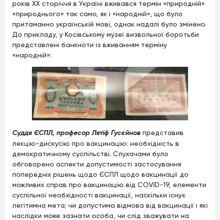
років ХХ сторіччя в Україні вживався термін «природній»
«природнього» так само, як і «народній», що було
притаманно українській мові, однак надалі було змінено.
До прикладу, у Косівському музеї визвольної боротьби
представлені банкноти із вживанням терміну
«народній»:
Суддя ЄСПЛ, професор Лятіф Ґусєйнов
представив
лекцію-дискусію про вакцинацію: необхідність в
демократичному суспільстві. Слухачами було
обговорено аспекти допустимості застосування
попередніх рішень щодо ЄСПЛ щодо вакцинації до
можливих справ про вакцинацію від COVID-19, елементи
суспільної необхідності вакцинації, наскільки існує
легітимна мета; чи допустима відмова від вакцинації і які
наслідки може зазнати особа, чи слід зважувати на