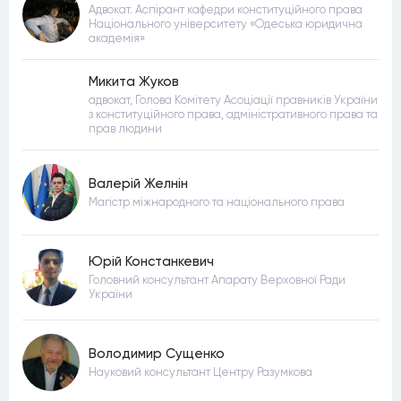
Адвокат. Аспірант кафедри конституційного права
Національного університету «Одеська юридична
академія»
Микита Жуков
адвокат, Голова Комітету Асоціації правників України
з конституційного права, адміністративного права та
прав людини
Валерій Желнін
Магістр міжнародного та національного права
Юрій Констанкевич
Головний консультант Апарату Верховної Ради
України
Володимир Сущенко
Науковий консультант Центру Разумкова