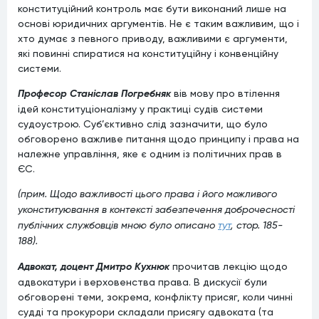
конституційний контроль має бути виконаний лише на
основі юридичних аргументів. Не є таким важливим, що і
хто думає з певного приводу, важливими є аргументи,
які повинні спиратися на конституційну і конвенційну
системи.
Професор Станіслав Погребняк
вів мову про втілення
ідей конституціоналізму у практиці судів системи
судоустрою. Суб’єктивно слід зазначити, що було
обговорено важливе питання щодо принципу і права на
належне управління, яке є одним із політичних прав в
ЄС.
(прим. Щодо важливості цього права і його можливого
уконституювання в контексті забезпечення доброчесності
публічних службовців мною було описано
тут
, стор. 185-
188).
Адвокат, доцент Дмитро Кухнюк
прочитав лекцію щодо
адвокатури і верховенства права. В дискусії були
обговорені теми, зокрема, конфлікту присяг, коли чинні
судді та прокурори складали присягу адвоката (та