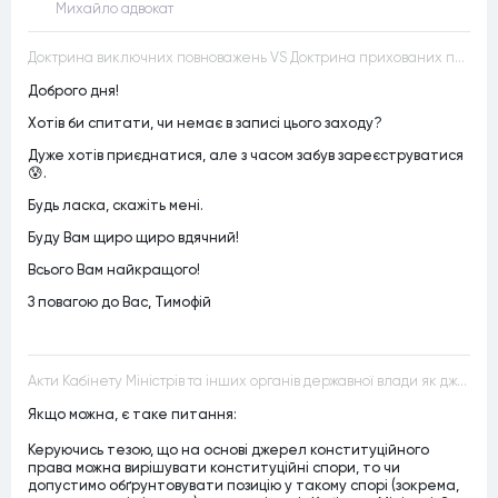
Михайло адвокат
Доктрина виключних повноважень VS Доктрина прихованих повноважень
Доброго дня!
Хотів би спитати, чи немає в записі цього заходу?
Дуже хотів приєднатися, але з часом забув зареєструватися
😰.
Будь ласка, скажіть мені.
Буду Вам щиро щиро вдячний!
Всього Вам найкращого!
З повагою до Вас, Тимофій
Акти Кабінету Міністрів та інших органів державної влади як джерела конституційного права
Якщо можна, є таке питання:
Керуючись тезою, що на основі джерел конституційного
права можна вирішувати конституційні спори, то чи
допустимо обґрунтовувати позицію у такому спорі (зокрема,