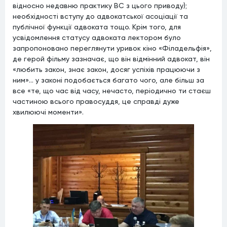
відносно недавню практику ВС з цього приводу);
необхідності вступу до адвокатської асоціації та
публічної функції адвоката тощо. Крім того, для
усвідомлення статусу адвоката лектором було
запропоновано переглянути уривок кіно «Філадельфія»,
де герой фільму зазначає, що він відмінний адвокат, він
«любить закон, знає закон, досяг успіхів працюючи з
ним»… у законі подобається багато чого, але більш за
все «те, що час від часу, нечасто, періодично ти стаєш
частиною всього правосуддя, це справді дуже
хвилюючі моменти».