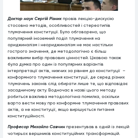
Доктор наук Сергій Різник
провів лекцію-дискусію
стосовно методів, особливостей і стереотипів
тлумачення конституції. Було обговорено, що
популярний іноземний поділ тлумачення на
ориджиналізм і неориджиналізм не має настільки
гострого значення, де методологічно є більш
важливими вибір правових цінностей. Цікавою також
була думка про один із популярних варіантів
інтерпретації актів, нижчих за рівнем до конституції –
конформного тлумачення конституції, де серед різних
тлумачень законів слід обирати лише те, що відповідає
засадничому акту. Водночас в назві цього методу
робиться важлива методологічна помилка, оскільки
варто вести мову про конформне тлумачення правових
актів, а не конституції, якщо вирішується питання
конституційності.
Професор Михайло Савчин
презентував в одній із лекцій
чотирьох вершників конституційних трансформацій.