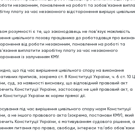
роботи незаконним, поновлення на роботі та зобов’язання випл
бітну плату за час незаконного відсторонення вирішує цивільни
вом розумності є те, що законодавець не пов’язує можливість
шення цивільного позову працівника до роботодавця про визна
торонення від роботи незаконним, поновлення на роботі та
в’язання виплатити заробітну плату за час незаконного
торонення із залученням КМУ.
идно, що під час вирішення цивільного спору на виконання
ативних приписів, зокрема ст. 8 Конституції України, ч. 6 ст. 10 
ни, суд, за наявності висновку, що відповідний правовий акт
речить Конституції України, застосовує не цей правовий акт, а
 Конституції України як норми прямої дії.
осування під час вирішення цивільного спору норм Конституції
їни, а не іншого правового акта (зокрема, постанови КМУ), який
речить Конституції України, є мотивуванням судового рішення, а
шенням питання про права, свободи, інтереси та/або обов’язки