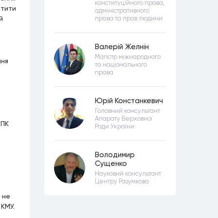
конституційного права,
атити
адміністративного
й
права та прав людини
Валерій Желнін
Магістр міжнародного
ння
та національного
права
Юрій Констанкевич
Головний консультант
Апарату Верховної
ЦПК
Ради України
Володимир
Сущенко
Науковий консультант
Центру Разумкова
 не
 КМУ.