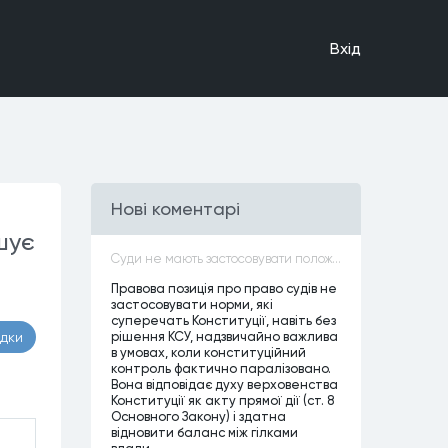
Вхiд
Нові коментарі
шує
Суди не мають застосовувати положення законів, які не відповідають Конституції, незалежно від того, чи визнавалися вони Конституційним Судом України неконституційними, тобто закони, що суперечать Конституції України не можуть застосовуватися навіть у випадках, коли вони є чинними
Правова позиція про право судів не
застосовувати норми, які
суперечать Конституції, навіть без
рішення КСУ, надзвичайно важлива
адки
в умовах, коли конституційний
контроль фактично паралізовано.
Вона відповідає духу верховенства
Конституції як акту прямої дії (ст. 8
Основного Закону) і здатна
відновити баланс між гілками