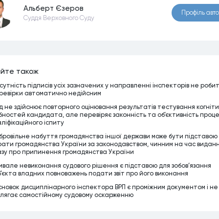
Альберт Єзеров
Профiль авт
Суддя Верховного Суду
йте також
дсутність підписів усіх зазначених у направленні інспекторів не роби
ревірки автоматично недійсним
д не здійснює повторного оцінювання результатів тестування когніт
ібностей кандидата, але перевіряє законність та об’єктивність проц
аліфікаційного іспиту
бровільне набуття громадянства іншої держави може бути підставою
рати громадянства України за законодавством, чинним на час видан
азу про припинення громадянства України
ивале невиконання судового рішення є підставою для зобов’язання
б’єкта владних повноважень подати звіт про його виконання
сновок дисциплінарного інспектора ВРП є проміжним документом і не
длягає самостійному судовому оскарженню