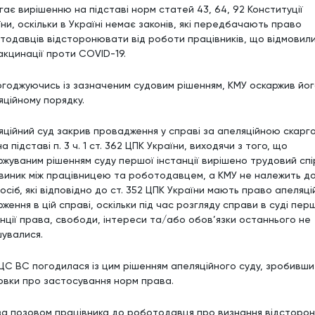
гає вирішенню на підставі норм статей 43, 64, 92 Конституції
ни, оскільки в Україні немає законів, які передбачають право
тодавців відсторонювати від роботи працівників, що відмовил
акцинації проти COVID-19.
огоджуючись із зазначеним судовим рішенням, КМУ оскаржив йог
яційному порядку.
яційний суд закрив провадження у справі за апеляційною скарг
а підставі п. 3 ч. 1 ст. 362 ЦПК України, виходячи з того, що
ржуваним рішенням суду першої інстанції вирішено трудовий спі
 виник між працівницею та роботодавцем, а КМУ не належить д
осіб, які відповідно до ст. 352 ЦПК України мають право апеляц
ження в цій справі, оскільки під час розгляду справи в суді пер
анції права, свободи, інтереси та/або обов’язки останнього не
шувалися.
ЦС ВС погодилася із цим рішенням апеляційного суду, зробивши
овки про застосування норм права.
за позовом працівника до роботодавця про визнання відсторо