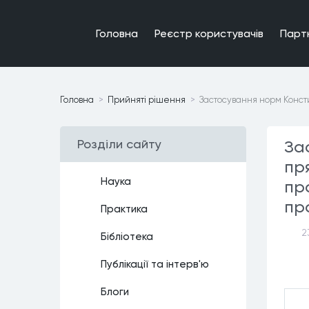
Головна
Реєстр користувачiв
Парт
Головна
Прийнятi рiшення
Застосування норм Консти
Роздiли сайту
За
пр
Наука
пр
пр
Практика
2
Бiблiотека
Публiкацiї та iнтерв'ю
Блоги