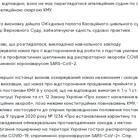
, відповідно, воно не має переглядатися апеляційним судом по с
пеляційною скаргою КМУ.
го висновку дійшла Об’єднана палата Касаційного цивільного су
ді Верховного Суду, забезпечуючи єдність судової практики.
раві, що розглядалася, викладачка навчального закладу
ржувала наказ про її відсторонення від роботи з підстав ухиленн
ті в профілактичних щепленнях від респіраторної хвороби COVI
чиненої коронавірусом SARS-CoV-2.
першої інстанції визнав оскаржуваний наказ незаконним і скасу
, вказавши, що наказ про відсторонення працівників прийнято у
 постанови КМУ й у спосіб, що не відповідає вимогам п. 1 ч. 1 ст.
итуції України та ст. 12 Закону України «Про захист населення в
кційних хвороб», поза межами конституційних повноважень КМУ,
жливо застосувати до спірних правовідносин положення поста
від 9 грудня 2020 року № 1236 «Про встановлення карантину та
овадження обмежувальних протиепідемічних заходів з метою
бігання поширенню на території України гострої респіраторної
оби COVID-19, спричиненої коронавірусом SARS-CoV-2». Спір