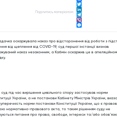
Facebook
Twitter
Подiлитись матерiалом:
LinkedIn
Telegram
Viber
Messenger
адачка оскаржувала наказ про відсторонення від роботи з підс
ння від щеплення від COVID-19, суд першої інстанції визнав
ржуваний наказ незаконним, а Кабмін оскаржив це в апеляційно
дку.
 суд під час вирішення цивільного спору застосував норми
итуції України, а не постанови Кабінету Міністрів України, вка
суперечність норми постанови Конституції України, що є право
кою нормативно-правового акта, то таким рішенням суду не
шуються питання про права, свободи, інтереси та/або обов’язк