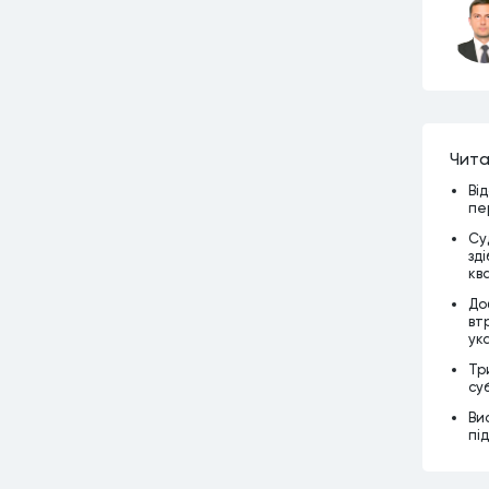
Чита
Ві
пе
Су
зд
кв
До
вт
ук
Тр
су
Ви
пі