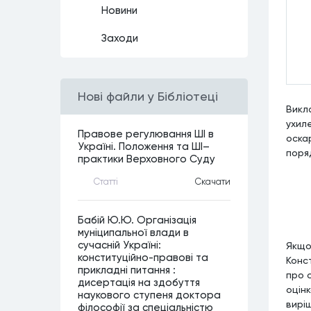
Новини
Заходи
Нові файли у Бібліотеці
Викл
ухиле
Правове регулювання ШІ в
оска
Україні. Положення та ШІ–
поря
практики Верховного Суду
Статтi
Скачати
Бабій Ю.Ю. Організація
муніципальної влади в
сучасній Україні:
Якщо
конституційно-правові та
Конст
прикладні питання :
про 
дисертація на здобуття
оцін
наукового ступеня доктора
вирі
філософії за спеціальністю