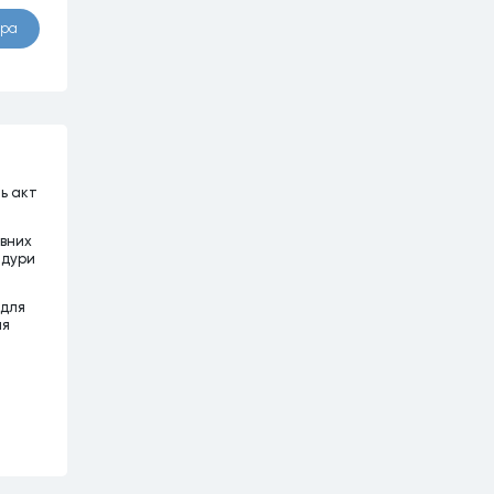
ора
ть акт
ивних
едури
 для
ня