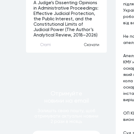
A Judge’s Dissenting Opinions
підля
in Administrative Proceedings:
Украї
Effective Judicial Protection,
робо
the Public Interest, and the
від в
Constitutional Limits of
Judicial Power (The Author’s
Analytical Review, 2018–2026)
Не п
апел
Статтi
Скачати
Апел
КМУ н
оска
який
кола 
оскар
Отримуйте
інст
новини
на email
вирі
Залишiть свою пошту, щоб
ОП К
отримувати актуальнi новини
висн
2 рази
в мiсяць
Суд 