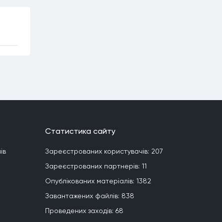
Статистика сайту
iв
Зареєстрованих користувачiв:
207
Зареєстрованих партнерiв:
11
Опублiкованих матерiалiв:
1382
Завантажених файлiв:
838
Проведених заходiв:
68