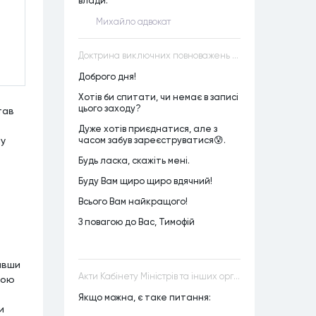
влади.
Михайло адвокат
Доктрина виключних повноважень VS Доктрина прихованих повноважень
Доброго дня!
Хотів би спитати, чи немає в записі
цього заходу?
тав
Дуже хотів приєднатися, але з
му
часом забув зареєструватися😰.
Будь ласка, скажіть мені.
Буду Вам щиро щиро вдячний!
Всього Вам найкращого!
З повагою до Вас, Тимофій
завши
Акти Кабінету Міністрів та інших органів державної влади як джерела конституційного права
вою
Якщо можна, є таке питання:
и