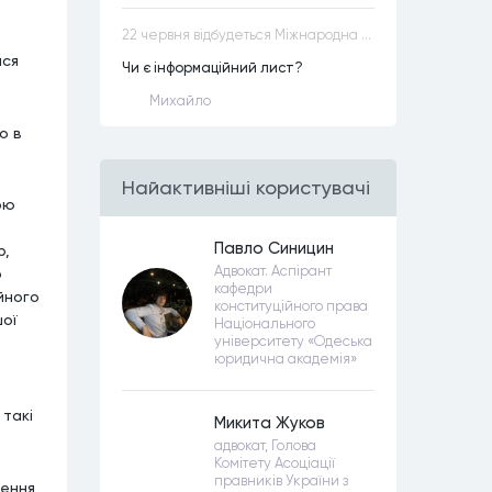
22 червня відбудеться Міжнародна науково-практична конференція “Конституційна демократія в умовах загроз територіальній цілісності та національній безпеці”
ися
Чи є інформаційний лист?
Михайло
о в
Найактивнiшi користувачi
ою
Павло Синицин
р,
Адвокат. Аспірант
о
кафедри
ійного
конституційного права
шої
Національного
університету «Одеська
юридична академія»
 такі
Микита Жуков
адвокат, Голова
Комітету Асоціації
правників України з
нення