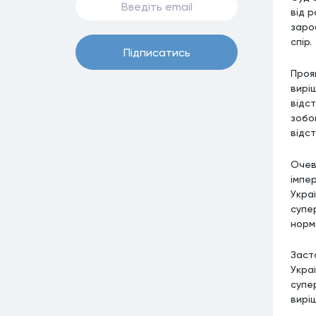
від 
заро
спір.
Пiдписатись
Проя
вирі
відс
зобо
відс
Очев
імпер
Украї
супе
норми
Заст
Укра
супе
вирі