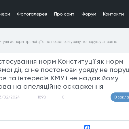
нери
Фотогалерея
Про сайт
Форум
Контакти
туції як норм прямої дії а не постанови уряду не порушує прав та
стосування норм Конституції як норм
ямої дії, а не постанови уряду не пору
ав та інтересів КМУ і не надає йому
ава на апеляційне оскарження
3/02/2024
1898
0
В закл