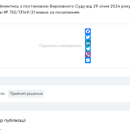
йомитись з постановою Верховного Суду від 29 січня 2024 року
ві № 750/13149/21 можна за посиланням.
Facebook
Twitter
Подiлитись матерiалом:
LinkedIn
Telegram
Viber
Messenger
ги:
Прийняті рішення
р публiкацiї