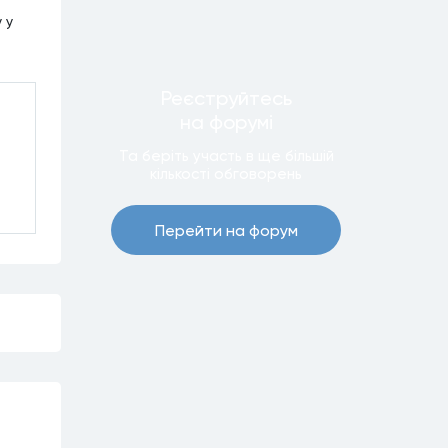
 у
Реєструйтесь
на форумi
Та беріть участь в ще бiльшiй
кiлькостi обговорень
Перейти на форум