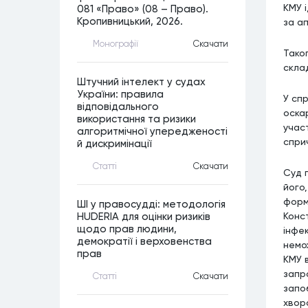
КМУ і
081 «Право» (08 – Право).
Кропивницький, 2026.
за а
Монографiї
Скачати
Тако
скла
Штучний інтелект у судах
України: правила
У сп
відповідального
оска
використання та ризики
учас
алгоритмічної упередженості
спри
й дискримінації
Статтi
Скачати
Суд 
його
формі
ШІ у правосудді: методологія
Конст
HUDERIA для оцінки ризиків
щодо прав людини,
інфе
демократії і верховенства
немо
прав
КМУ 
запр
Статтi
Скачати
запо
хвор