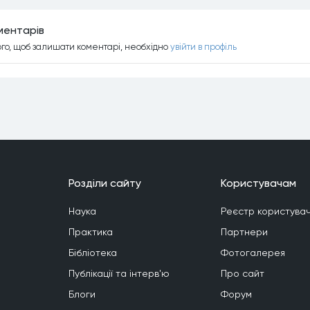
ментарiв
ого, щоб залишати коментарi, необхiдно
увiйти в профiль
Роздiли сайту
Користувачам
Наука
Реєстр користувач
Практика
Партнери
Бiблiотека
Фотогалерея
Публiкацiї та iнтерв'ю
Про сайт
Блоги
Форум